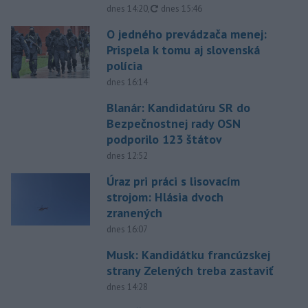
aktualizované
dnes 14:20
,
dnes 15:46
O jedného prevádzača menej:
Prispela k tomu aj slovenská
polícia
dnes 16:14
Blanár: Kandidatúru SR do
Bezpečnostnej rady OSN
podporilo 123 štátov
dnes 12:52
Úraz pri práci s lisovacím
strojom: Hlásia dvoch
zranených
dnes 16:07
Musk: Kandidátku francúzskej
strany Zelených treba zastaviť
dnes 14:28