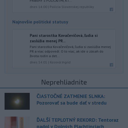
PRÍBEHY S POLICAJTMI, KT...
dnes 14:00
|
Polícia Slovenskej republiky
Najnovšie politické statusy
Pani starostka Kovačevičová, ľudia si
zaslúžia menej PR...
Pani starostka Kovačevičová, ľudia si zaslúžia menej
PR a viac odpovedí. O to viac, ak ide o zásah do
života rodín a det...
dnes 14:01
|
Kosová Ingrid
Neprehliadnite
ČIASTOČNÉ ZATMENIE SLNKA:
Pozorovať sa bude dať v stredu
ĎALŠÍ TEPLOTNÝ REKORD: Tentoraz
padol v Dolných Plachtinciach