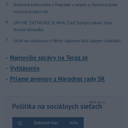
5
Kruhová križovatka v Poprade v smere z Hozelca bude
hotová budúci rok
6
ÚPLNÉ ZATMENIE SLNKA: Časť Európy zahalí tma,
hrozia dôsledky
7
Útok na cudzincov v Nitre: Agresori boli údajne v kuklách
Najnovšie správy na Teraz.sk
Vyhlásenia
Priame prenosy z Národnej rady SR
Politika na sociálnych sieťach
Zobraziť viac
Info