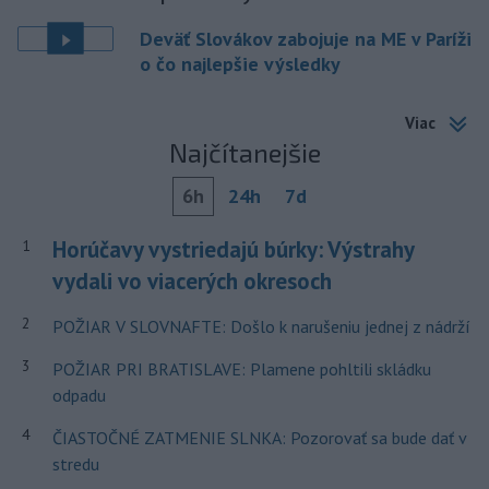
Deväť Slovákov zabojuje na ME v Paríži
o čo najlepšie výsledky
Viac
Najčítanejšie
6h
24h
7d
Horúčavy vystriedajú búrky: Výstrahy
1
vydali vo viacerých okresoch
2
POŽIAR V SLOVNAFTE: Došlo k narušeniu jednej z nádrží
3
POŽIAR PRI BRATISLAVE: Plamene pohltili skládku
odpadu
4
ČIASTOČNÉ ZATMENIE SLNKA: Pozorovať sa bude dať v
stredu