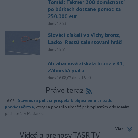
Tomáš: Takmer 200 domácností
po búrkach dostane pomoc za
250.000 eur
dnes 12:53
Slováci získali vo Vichy bronz,
Lacko: Rastú talentovaní hráči
dnes 15:51
Abrahamová získala bronz v K1,
Záhorská piata
aktualizované
dnes 16:08
,
dnes 16:10
Práve teraz
-
Slovenská polícia prispela k objasneniu prípadu
16:08
prevádzačstva,
ktorý sa podarilo ukončiť právoplatným odsúdením
páchateľa v Maďarsku.
Viac
Videá a prenosy TASR TV