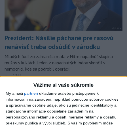
Prezident: Násilie páchané pre rasovú
nenávisť treba odsúdiť v zárodku
Mladých ľudí zo zahraničia mala v Nitre napadnúť skupina
mužov v kuklách. Jeden z napadnutých Indov skončil v
nemocnici, kde sa podrobil operácii.
dnes 12:33
Vážime si vaše súkromie
Slovensko
My a naši
partneri
ukladáme a/alebo pristupujeme k
informáciám na zariadení, napríklad pomocou súborov cookies,
O jedného prevádzača menej:
a spracúvame osobné údaje, ako sú jedinečné identifikátory a
Prispela k tomu aj slovenská polícia
štandardné informácie odosielané zariadením na
dnes 16:14
personalizovanú reklamu a obsah, meranie reklamy a obsahu,
prieskumy publika a vývoj služieb.
S vaším povolením môže