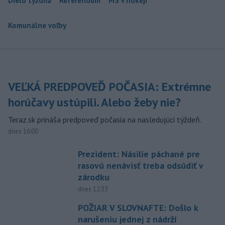
Dielo týždňa
Referendum
MS v hokeji
Komunálne voľby
VEĽKÁ PREDPOVEĎ POČASIA: Extrémne
horúčavy ustúpili. Alebo žeby nie?
Teraz.sk prináša predpoveď počasia na nasledujúci týždeň.
dnes 16:00
Prezident: Násilie páchané pre
rasovú nenávisť treba odsúdiť v
zárodku
dnes 12:33
POŽIAR V SLOVNAFTE: Došlo k
narušeniu jednej z nádrží