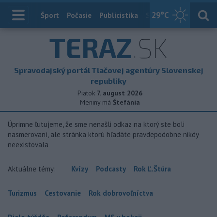
29
°C
Index
Šport
Počasie
Publicistika
Slovensko
Zahranič
TERAZ
.SK
Spravodajský portál Tlačovej agentúry Slovenskej
republiky
Piatok
7. august 2026
Meniny má
Štefánia
Úprimne ľutujeme, že sme nenašli odkaz na ktorý ste boli
nasmerovaní, ale stránka ktorú hľadáte pravdepodobne nikdy
neexistovala
Aktuálne témy:
Kvízy
Podcasty
Rok Ľ.Štúra
Turizmus
Cestovanie
Rok dobrovoľníctva