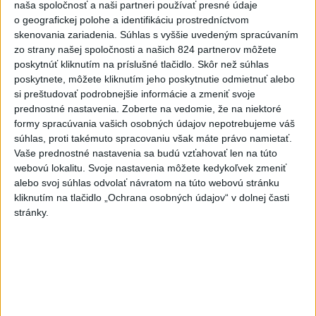
naša spoločnosť a naši partneri používať presné údaje
POŽIAR V SLOVNAFTE: Došlo k narušeniu jednej z nádrží
o geografickej polohe a identifikáciu prostredníctvom
skenovania zariadenia. Súhlas s vyššie uvedeným spracúvaním
zo strany našej spoločnosti a našich 824 partnerov môžete
Rezort vnútra požiada NBÚ o nezávislé posúdenie radarov
poskytnúť kliknutím na príslušné tlačidlo. Skôr než súhlas
poskytnete, môžete kliknutím jeho poskytnutie odmietnuť alebo
si preštudovať podrobnejšie informácie a zmeniť svoje
Aj Dôvera a Union ZP začali posielať ročné zúčtovania
prednostné nastavenia.
Zoberte na vedomie, že na niektoré
poistného
formy spracúvania vašich osobných údajov nepotrebujeme váš
súhlas, proti takémuto spracovaniu však máte právo namietať.
Zahraničie
Vaše prednostné nastavenia sa budú vzťahovať len na túto
webovú lokalitu. Svoje nastavenia môžete kedykoľvek zmeniť
Magyar oznámil ukončenie
alebo svoj súhlas odvolať návratom na túto webovú stránku
mimoriadnych opatrení zavedených
kliknutím na tlačidlo „Ochrana osobných údajov“ v dolnej časti
pre horúčavy
stránky.
aktualizované
dnes 14:31
,
dnes 16:07
Ruský súd uložil vydavateľovi podmienečný trest za LGBT
propagandu
Rokovania venezuelskej vlády a opozície budú pokračovať do