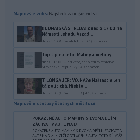
Najnovšie videá
Najsledovanejšie videá
‼️DUNAJSKÁ STREDA‼️dnes o 17.00 na
Námestí Jehudu Aszad...
dnes 13:28
|
Jakab Július
|
839
zobrazení
Top tip na leto: Maliny a melóny
dnes 11:00
|
Úrad verejného zdravotníctva
Slovenskej republiky
|
4
zobrazení
T. LONGAUER: VOJNA?✊ Naštastie len
tá politická. Niekto...
dnes 10:59
|
Smer - SSD
|
4792
zobrazení
Najnovšie statusy štátnych inštitúcií
POKAZENÉ AUTO MAMINY S DVOMA DEŤMI,
ZÁCHVAT V AUTE NA D...
POKAZENÉ AUTO MAMINY S DVOMA DEŤMI, ZÁCHVAT V
AUTE NA DIAĽNICI ČI ODTLAČENIE AUTA: TOTO SÚ VAŠE