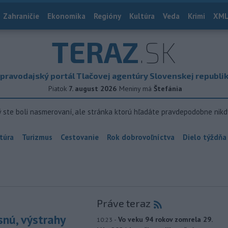
Zahraničie
Ekonomika
Regióny
Kultúra
Veda
Krimi
XML
TERAZ
.SK
pravodajský portál Tlačovej agentúry Slovenskej republi
Piatok
7. august 2026
Meniny má
Štefánia
ý ste boli nasmerovaní, ale stránka ktorú hľadáte pravdepodobne nikd
túra
Turizmus
Cestovanie
Rok dobrovoľníctva
Dielo týždňa
Práve teraz
snú, výstrahy
-
Vo veku 94 rokov zomrela 29.
10:23