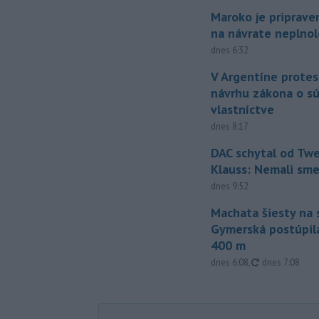
Maroko je priprave
na návrate neplno
dnes 6:32
V Argentíne protes
návrhu zákona o 
vlastníctve
dnes 8:17
DAC schytal od Twe
Klauss: Nemali sm
dnes 9:52
Machata šiesty na 
Gymerská postúpila
400 m
aktualizované
dnes 6:08
,
dnes 7:08