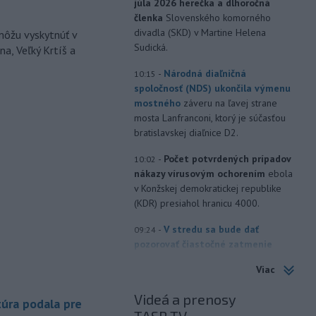
júla 2026 herečka a dlhoročná
členka
Slovenského komorného
divadla (SKD) v Martine Helena
môžu vyskytnúť v
Sudická.
a, Veľký Krtíš a
-
Národná diaľničná
10:15
spoločnosť (NDS) ukončila výmenu
mostného
záveru na ľavej strane
mosta Lanfranconi, ktorý je súčasťou
bratislavskej diaľnice D2.
-
Počet potvrdených prípadov
10:02
nákazy vírusovým ochorením
ebola
v Konžskej demokratickej republike
(KDR) presiahol hranicu 4000.
-
V stredu sa bude dať
09:24
pozorovať čiastočné zatmenie
Slnka i
maximum roja Perzeidy
Viac
-
Generálna prokuratúra SR
09:01
Videá a prenosy
podala v súvislosti s určením
úra podala pre
volebných
obvodov celkovo osem