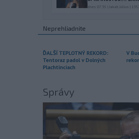
dnes 07:35
|
Jakab Július
|
135
Neprehliadnite
ĎALŠÍ TEPLOTNÝ REKORD:
V Bu
Tentoraz padol v Dolných
rekor
Plachtinciach
Správy