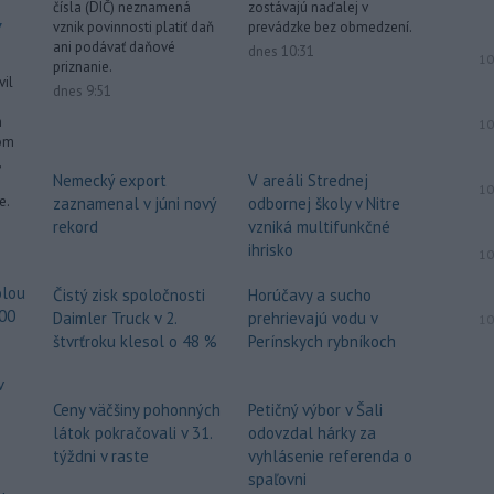
čísla (DIČ) neznamená
zostávajú naďalej v
v
vznik povinnosti platiť daň
prevádzke bez obmedzení.
ani podávať daňové
dnes 10:31
10
priznanie.
vil
dnes 9:51
h
10
rom
,
Nemecký export
V areáli Strednej
10
e.
zaznamenal v júni nový
odbornej školy v Nitre
rekord
vzniká multifunkčné
ihrisko
10
olou
Čistý zisk spoločnosti
Horúčavy a sucho
000
Daimler Truck v 2.
prehrievajú vodu v
10
štvrťroku klesol o 48 %
Perínskych rybníkoch
v
Ceny väčšiny pohonných
Petičný výbor v Šali
látok pokračovali v 31.
odovzdal hárky za
týždni v raste
vyhlásenie referenda o
spaľovni