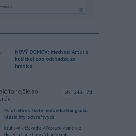
ovensko
a
NOVÝ DOMOV: Medveď Artur z
košickej zoo odchádza za
hranice
jčítanejšie zo
6h
24h
7d
práv
Po streľbe v škole neďaleko Bangkoku
hlásia štyroch mŕtvych
Kruhová križovatka v Poprade v smere z
Hozelca bude hotová budúci rok