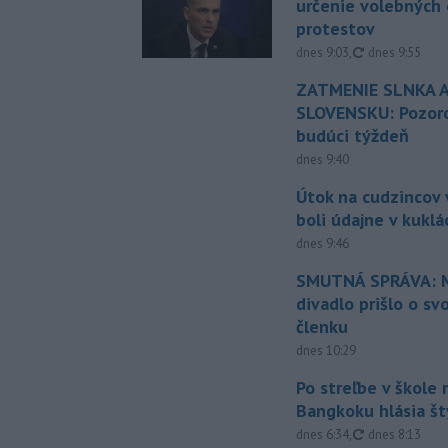
určenie volebných
protestov
aktualizované
dnes 9:03
,
dnes 9:55
ZATMENIE SLNKA A
SLOVENSKU: Pozoro
budúci týždeň
dnes 9:40
Útok na cudzincov v
boli údajne v kuklá
dnes 9:46
SMUTNÁ SPRÁVA: M
divadlo prišlo o sv
členku
dnes 10:29
Po streľbe v škole
Bangkoku hlásia š
aktualizované
dnes 6:34
,
dnes 8:13