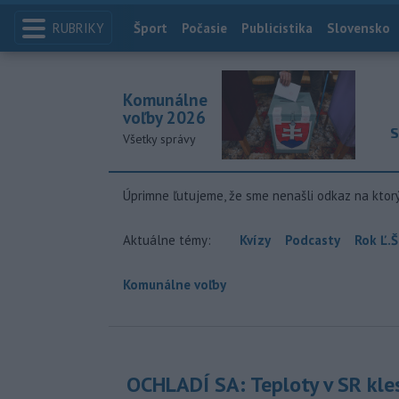
RUBRIKY
Index
Šport
Počasie
Publicistika
Slovensko
Komunálne
voľby 2026
S
Všetky správy
Úprimne ľutujeme, že sme nenašli odkaz na ktor
Aktuálne témy:
Kvízy
Podcasty
Rok Ľ.Š
Komunálne voľby
OCHLADÍ SA: Teploty v SR kle