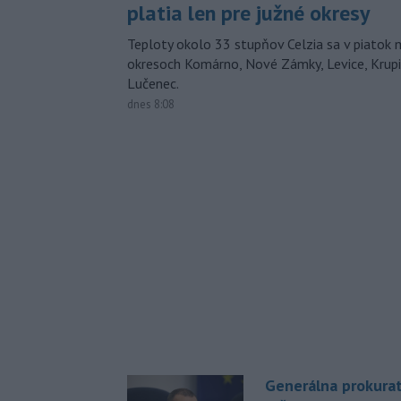
platia len pre južné okresy
Teploty okolo 33 stupňov Celzia sa v piatok 
okresoch Komárno, Nové Zámky, Levice, Krupin
Lučenec.
dnes 8:08
Generálna prokurat