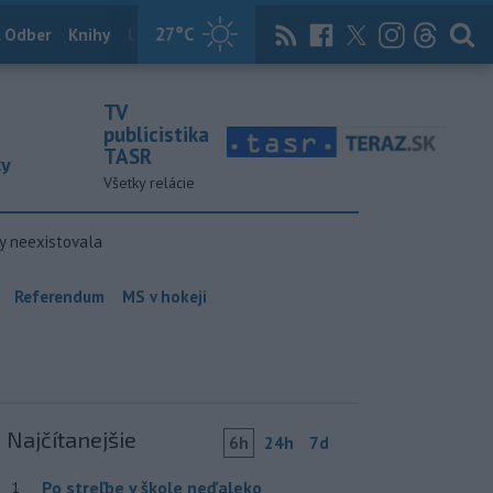
27
°C
 Odber
Knihy
Útulkovo
Magazín
News Now
Archív
TASR
TV
publicistika
TASR
ky
Všetky relácie
y neexistovala
Referendum
MS v hokeji
Najčítanejšie
6h
24h
7d
Po streľbe v škole neďaleko
1