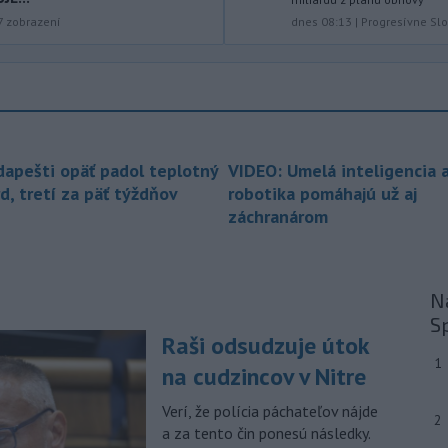
Slovenský hydrometeorologický ústav
dnes 08:13
|
Progresívne Sl
7
zobrazení
(SHMÚ) vydal výstrahy prvého stupňa.
Platia aj v okresoch Snina a Sobrance.
-
Polícia v súčinnosti s ďalšími
18:19
záchrannými zložkami zasahuje
na
termálnom kúpalisku v Diakovciach.
dapešti opäť padol teplotný
VIDEO: Umelá inteligencia 
-
V dunajských prístavoch v
17:36
d, tretí za päť týždňov
robotika pomáhajú už aj
Bratislave, Komárne a Štúrove v
záchranárom
prvom
polroku 2026 zaznamenali
spolu 1827 pristátí osobných
kajutových a výletných plavidiel.
-
Republikánmi ovládaný výbor
17:28
Na
amerického Senátu vo
štvrtok
S
označil lekára Anthonyho Fauciho za
Raši odsudzuje útok
osobu brániacu vyšetrovacím
1
na cudzincov v Nitre
právomociam Kongresu.
Verí, že polícia páchateľov nájde
-
Jemenskí povstalci húsíovia
17:14
2
a za tento čin ponesú následky.
vo štvrtok pri raketových a