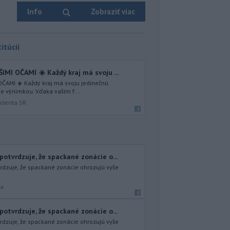
Info
Zobraziť viac
itúcií
I OČAMI ☀️ Každý kraj má svoju ...
ČAMI ☀️ Každý kraj má svoju jedinečnú
je výnimkou. Vďaka vašim f...
identa SR
otvrdzuje, že spackané zonácie o...
dzuje, že spackané zonácie ohrozujú vyše
ra
otvrdzuje, že spackané zonácie o...
dzuje, že spackané zonácie ohrozujú vyše