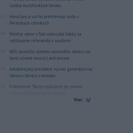
vzniká multifunkčné ihrisko
:22
Horúčavy a sucho prehrievajú vodu v
Perínskych rybníkoch
:18
Petičný výbor v Šali odovzdal hárky za
vyhlásenie referenda o spaľovni
:18
NDS ukončila výmenu mostného záveru na
ľavej strane mosta Lanfranconi
:15
Juhokórejský prezident vyzval generálov na
obnovu dôvery v armádu
:11
Fridrichová: Školy vyučujúce po novom
musia mať pripravené osnovy
Viac