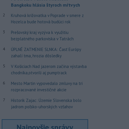
Bangkoku hlásia štyroch mŕtvych
2
Kruhová križovatka v Poprade v smere z
Hozelca bude hotová budúci rok
3
Prešovský kraj vyzýva k využitiu
bezplatného parkoviska v Tatrách
4
ÚPLNÉ ZATMENIE SLNKA: Časť Európy
zahalí tma, hrozia dôsledky
5
V Košiciach Nad jazerom začína výstavba
chodníka,otvorili aj pumptrack
6
Mesto Martin vypovedalo zmluvy na tri
rozpracované investičné akcie
7
Historik Zajac: Územie Slovenska bolo
jadrom poľsko-uhorských vzťahov
Najnovšie správy