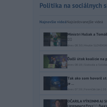
Politika na sociálnych 
Najnovšie videá
Najsledovanejšie videá
Ministri Huliak a Tom
🤦‍♂️
dnes 08:30
|
Hnutie SLOVENS
Ďalší útok koalície na
dnes 08:18
|
Sloboda a Solidar
Tak ako som hovoril stá
je ...
dnes 07:58
|
Ferenčák Ján
|
20
OČARILA VÝKONMI AJ 
ÚPRIMNOSŤOU👍🏻 ĎAKUJ