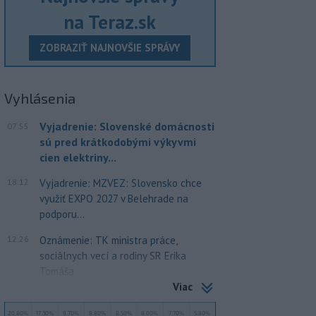
na Teraz.sk
ZOBRAZIŤ NAJNOVŠIE SPRÁVY
Vyhlásenia
Vyjadrenie: Slovenské domácnosti
07:55
sú pred krátkodobými výkyvmi
cien elektriny...
18:12
Vyjadrenie: MZVEZ: Slovensko chce
využiť EXPO 2027 v Belehrade na
podporu...
12:26
Oznámenie: TK ministra práce,
sociálnych vecí a rodiny SR Erika
Tomáša
Viac