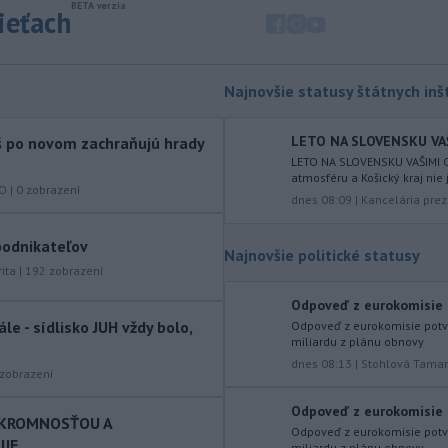
sieťach
okrese Šaľa malo 16 osôb. Záchranná
zdravotná služba osem z nich
previezla do nemocnice.
Najnovšie statusy štátnych inšt
-
Ugandský parlament vo
20:49
štvrtok schválil vyslanie
ugandských vojakov
do
LETO NA SLOVENSKU VAŠIM
áš po novom zachraňujú hrady
palestínskeho Pásma Gazy, kde by
LETO NA SLOVENSKU VAŠIMI O
atmosféru a Košický kraj nie 
mali pôsobiť v rámci medzinárodných
KO
|
0
zobrazení
stabilizačných síl, ktoré navrhol
dnes 08:09
|
Kancelária prez
americký prezident Donald Trump.
 podnikateľov
Najnovšie politické statusy
-
Anglická futbalová asociácia
20:07
ita
|
192
zobrazení
(FA) stiahla svoju podporu
prezidentovi
Medzinárodnej
Odpoveď z eurokomisie p
futbalovej federácie (FIFA) Giannimu
le - sídlisko JUH vždy bolo,
Odpoveď z eurokomisie potvr
miliardu z plánu obnovy
Infantinovi, ktorý je pod paľbou kritiky
po jeho neúspešnom pláne.
dnes 08:13
|
Stohlová Tama
zobrazení
-
Vo štvrtok do polnoci treba
18:54
Odpoveď z eurokomisie p
najmä na západe a severozápade
SKROMNOSŤOU A
Odpoveď z eurokomisie potvr
Slovenska počítať s búrkami.
E...
miliardu z plánu obnovy