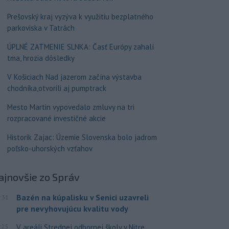
Prešovský kraj vyzýva k využitiu bezplatného
parkoviska v Tatrách
ÚPLNÉ ZATMENIE SLNKA: Časť Európy zahalí
tma, hrozia dôsledky
V Košiciach Nad jazerom začína výstavba
chodníka,otvorili aj pumptrack
Mesto Martin vypovedalo zmluvy na tri
rozpracované investičné akcie
Historik Zajac: Územie Slovenska bolo jadrom
poľsko-uhorských vzťahov
ajnovšie
zo Správ
Bazén na kúpalisku v Senici uzavreli
:31
pre nevyhovujúcu kvalitu vody
:25
V areáli Strednej odbornej školy v Nitre