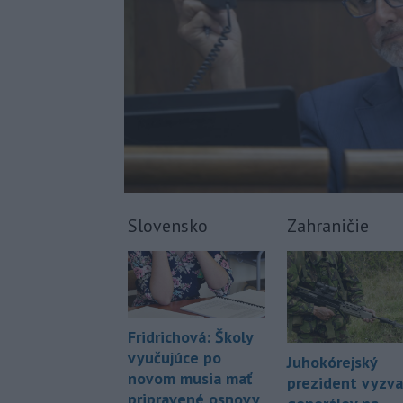
Slovensko
Zahraničie
Fridrichová: Školy
vyučujúce po
Juhokórejský
novom musia mať
prezident vyzva
pripravené osnovy