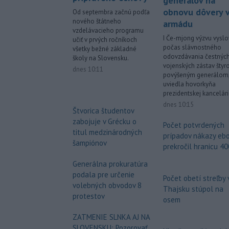
generálov na
obnovu dôvery 
Od septembra začnú podľa
nového štátneho
armádu
vzdelávacieho programu
I Če-mjong výzvu vyslo
učiť v prvých ročníkoch
počas slávnostného
všetky bežné základné
odovzdávania čestnýc
školy na Slovensku.
vojenských zástav šty
dnes 10:11
povýšeným generálom
uviedla hovorkyňa
prezidentskej kancelári
dnes 10:15
Štvorica študentov
zabojuje v Grécku o
Počet potvrdených
titul medzinárodných
prípadov nákazy eb
šampiónov
prekročil hranicu 4
Generálna prokuratúra
podala pre určenie
Počet obetí streľby 
volebných obvodov 8
Thajsku stúpol na
protestov
osem
ZATMENIE SLNKA AJ NA
SLOVENSKU: Pozorovať