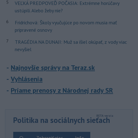
5
VEĽKÁ PREDPOVEĎ POČASIA: Extrémne horúčavy
ustúpili. Alebo žeby nie?
6
Fridrichová: Školy vyučujúce po novom musia mať
pripravené osnovy
7
TRAGÉDIA NA DUNAJI: Muž sa išiel okúpať, z vody viac
nevyšiel
Najnovšie správy na Teraz.sk
Vyhlásenia
Priame prenosy z Národnej rady SR
Politika na sociálnych sieťach
Zobraziť viac
Info