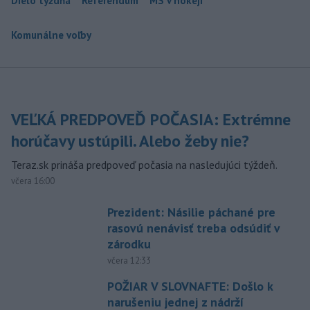
Dielo týždňa
Referendum
MS v hokeji
Komunálne voľby
VEĽKÁ PREDPOVEĎ POČASIA: Extrémne
horúčavy ustúpili. Alebo žeby nie?
Teraz.sk prináša predpoveď počasia na nasledujúci týždeň.
včera 16:00
Prezident: Násilie páchané pre
rasovú nenávisť treba odsúdiť v
zárodku
včera 12:33
POŽIAR V SLOVNAFTE: Došlo k
narušeniu jednej z nádrží