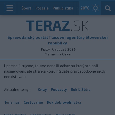
20
°C
Index
Šport
Počasie
Publicistika
Slovensko
Zahranič
TERAZ
.SK
Spravodajský portál Tlačovej agentúry Slovenskej
republiky
Piatok
7. august 2026
Meniny má
Oskar
Úprimne ľutujeme, že sme nenašli odkaz na ktorý ste boli
nasmerovaní, ale stránka ktorú hľadáte pravdepodobne nikdy
neexistovala
Aktuálne témy:
Kvízy
Podcasty
Rok Ľ.Štúra
Turizmus
Cestovanie
Rok dobrovoľníctva