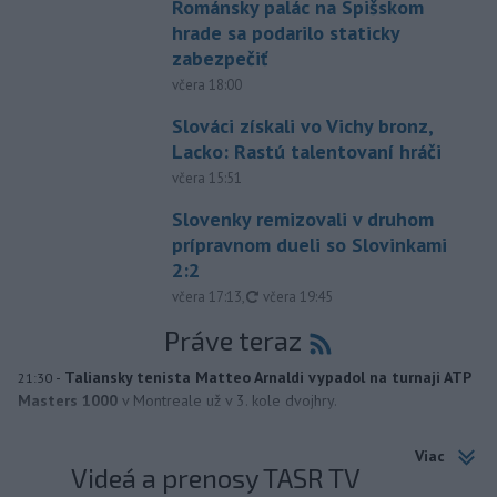
Románsky palác na Spišskom
hrade sa podarilo staticky
zabezpečiť
včera 18:00
Slováci získali vo Vichy bronz,
Lacko: Rastú talentovaní hráči
včera 15:51
Slovenky remizovali v druhom
prípravnom dueli so Slovinkami
2:2
aktualizované
včera 17:13
,
včera 19:45
Práve teraz
-
Taliansky tenista Matteo Arnaldi vypadol na turnaji ATP
21:30
Masters 1000
v Montreale už v 3. kole dvojhry.
Viac
Videá a prenosy TASR TV