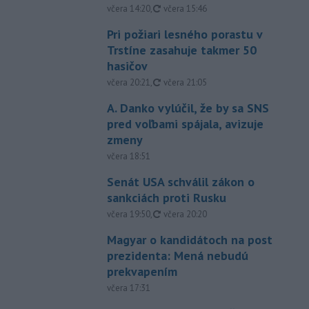
aktualizované
včera 14:20
,
včera 15:46
Pri požiari lesného porastu v
Trstíne zasahuje takmer 50
hasičov
aktualizované
včera 20:21
,
včera 21:05
A. Danko vylúčil, že by sa SNS
pred voľbami spájala, avizuje
zmeny
včera 18:51
Senát USA schválil zákon o
sankciách proti Rusku
aktualizované
včera 19:50
,
včera 20:20
Magyar o kandidátoch na post
prezidenta: Mená nebudú
prekvapením
včera 17:31