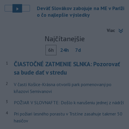
Deväť Slovákov zabojuje na ME v Paríži
o čo najlepšie výsledky
Viac
Najčítanejšie
6h
24h
7d
ČIASTOČNÉ ZATMENIE SLNKA: Pozorovať
1
sa bude dať v stredu
2
V časti Košice-Krásna otvorili park pomenovaný po
kňazovi Semivanovi
3
POŽIAR V SLOVNAFTE: Došlo k narušeniu jednej z nádrží
4
Pri požiari lesného porastu v Trstíne zasahuje takmer 50
hasičov