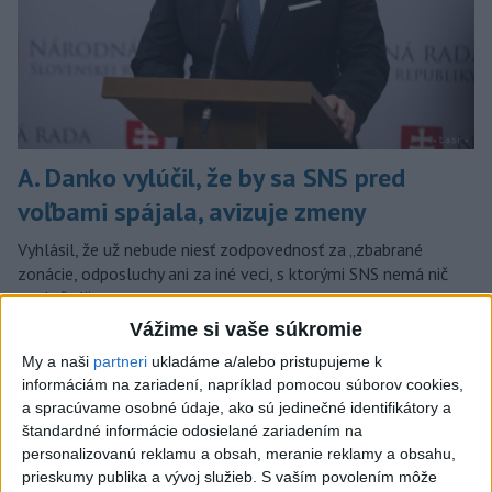
A. Danko vylúčil, že by sa SNS pred
voľbami spájala, avizuje zmeny
Vyhlásil, že už nebude niesť zodpovednosť za „zbabrané
zonácie, odposluchy ani za iné veci, s ktorými SNS nemá nič
spoločné“.
včera 18:51
Vážime si vaše súkromie
My a naši
partneri
ukladáme a/alebo pristupujeme k
Slovensko
informáciám na zariadení, napríklad pomocou súborov cookies,
a spracúvame osobné údaje, ako sú jedinečné identifikátory a
KDH od polície očakáva rýchle
štandardné informácie odosielané zariadením na
vyšetrenie útoku na cudzincov v
personalizovanú reklamu a obsah, meranie reklamy a obsahu,
Nitre
prieskumy publika a vývoj služieb.
S vaším povolením môže