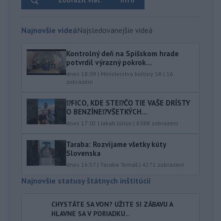
Najnovšie videá
Najsledovanejšie videá
Kontrolný deň na Spišskom hrade
potvrdil výrazný pokrok...
dnes 18:09
|
Ministerstvo kultúry SR
|
16
zobrazení
⁉️FICO, KDE STE⁉️ČO TIE VAŠE DRÍSTY
O BENZÍNE⁉️VŠETKÝCH...
dnes 17:02
|
Jakab Július
|
6388
zobrazení
Taraba: Rozvíjame všetky kúty
Slovenska
dnes 16:57
|
Taraba Tomáš
|
4271
zobrazení
Najnovšie statusy štátnych inštitúcií
CHYSTÁTE SA VON? UŽITE SI ZÁBAVU A
HLAVNE SA V PORIADKU...