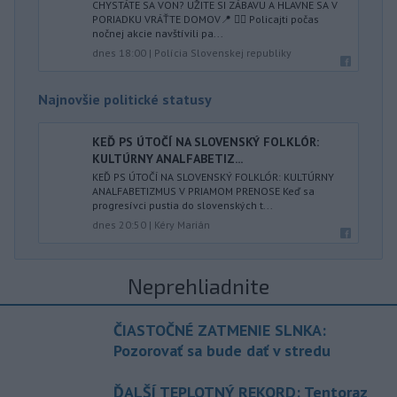
CHYSTÁTE SA VON? UŽITE SI ZÁBAVU A HLAVNE SA V
PORIADKU VRÁŤTE DOMOV📍 👮‍♂️ Policajti počas
nočnej akcie navštívili pa...
dnes 18:00
|
Polícia Slovenskej republiky
Najnovšie politické statusy
KEĎ PS ÚTOČÍ NA SLOVENSKÝ FOLKLÓR:
KULTÚRNY ANALFABETIZ...
KEĎ PS ÚTOČÍ NA SLOVENSKÝ FOLKLÓR: KULTÚRNY
ANALFABETIZMUS V PRIAMOM PRENOSE Keď sa
progresívci pustia do slovenských t...
dnes 20:50
|
Kéry Marián
Neprehliadnite
ČIASTOČNÉ ZATMENIE SLNKA:
Pozorovať sa bude dať v stredu
ĎALŠÍ TEPLOTNÝ REKORD: Tentoraz