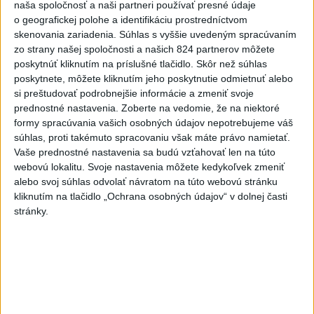
včera 18:06
naša spoločnosť a naši partneri používať presné údaje
o geografickej polohe a identifikáciu prostredníctvom
Rezort školstva pomôže samosprávam s určovaním
skenovania zariadenia. Súhlas s vyššie uvedeným spracúvaním
školských obvodov
zo strany našej spoločnosti a našich 824 partnerov môžete
poskytnúť kliknutím na príslušné tlačidlo. Skôr než súhlas
O jedného prevádzača menej: Prispela k tomu aj slovenská
poskytnete, môžete kliknutím jeho poskytnutie odmietnuť alebo
polícia
si preštudovať podrobnejšie informácie a zmeniť svoje
prednostné nastavenia.
Zoberte na vedomie, že na niektoré
POŽIAR V SLOVNAFTE: Došlo k narušeniu jednej z nádrží
formy spracúvania vašich osobných údajov nepotrebujeme váš
súhlas, proti takémuto spracovaniu však máte právo namietať.
Vaše prednostné nastavenia sa budú vzťahovať len na túto
Zahraničie
webovú lokalitu. Svoje nastavenia môžete kedykoľvek zmeniť
alebo svoj súhlas odvolať návratom na túto webovú stránku
Turecko: Nová obranná dohoda nie v
kliknutím na tlačidlo „Ochrana osobných údajov“ v dolnej časti
stránky.
rozpore so záväzkami voči NATO
včera 22:09
Ruská ambasáda označila nález dronu na letisku v Lipsku za
provokáciu