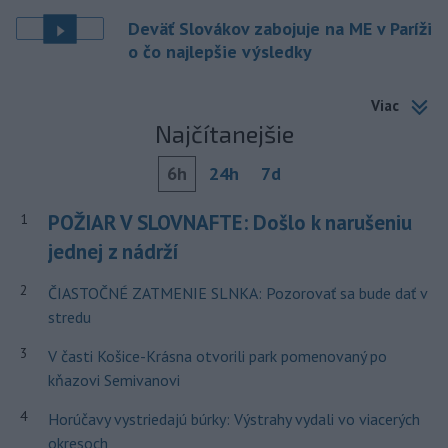
Deväť Slovákov zabojuje na ME v Paríži
o čo najlepšie výsledky
Viac
Najčítanejšie
6h
24h
7d
POŽIAR V SLOVNAFTE: Došlo k narušeniu
1
jednej z nádrží
2
ČIASTOČNÉ ZATMENIE SLNKA: Pozorovať sa bude dať v
stredu
3
V časti Košice-Krásna otvorili park pomenovaný po
kňazovi Semivanovi
4
Horúčavy vystriedajú búrky: Výstrahy vydali vo viacerých
okresoch