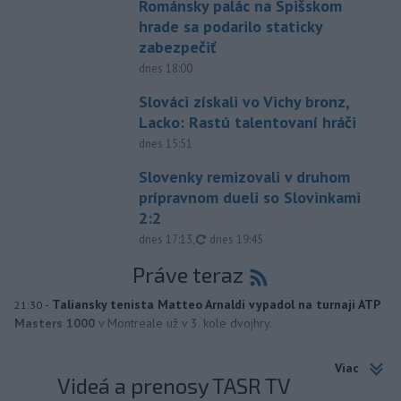
Románsky palác na Spišskom
hrade sa podarilo staticky
zabezpečiť
dnes 18:00
Slováci získali vo Vichy bronz,
Lacko: Rastú talentovaní hráči
dnes 15:51
Slovenky remizovali v druhom
prípravnom dueli so Slovinkami
2:2
aktualizované
dnes 17:13
,
dnes 19:45
Práve teraz
-
Taliansky tenista Matteo Arnaldi vypadol na turnaji ATP
21:30
Masters 1000
v Montreale už v 3. kole dvojhry.
Viac
Videá a prenosy TASR TV