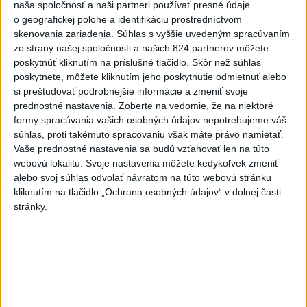
Rezort školstva pomôže samosprávam s určovaním
naša spoločnosť a naši partneri používať presné údaje
o geografickej polohe a identifikáciu prostredníctvom
školských obvodov
skenovania zariadenia. Súhlas s vyššie uvedeným spracúvaním
zo strany našej spoločnosti a našich 824 partnerov môžete
O jedného prevádzača menej: Prispela k tomu aj slovenská
poskytnúť kliknutím na príslušné tlačidlo. Skôr než súhlas
polícia
poskytnete, môžete kliknutím jeho poskytnutie odmietnuť alebo
si preštudovať podrobnejšie informácie a zmeniť svoje
POŽIAR V SLOVNAFTE: Došlo k narušeniu jednej z nádrží
prednostné nastavenia.
Zoberte na vedomie, že na niektoré
formy spracúvania vašich osobných údajov nepotrebujeme váš
Zahraničie
súhlas, proti takémuto spracovaniu však máte právo namietať.
Vaše prednostné nastavenia sa budú vzťahovať len na túto
webovú lokalitu. Svoje nastavenia môžete kedykoľvek zmeniť
Turecko: Nová obranná dohoda nie v
alebo svoj súhlas odvolať návratom na túto webovú stránku
rozpore so záväzkami voči NATO
kliknutím na tlačidlo „Ochrana osobných údajov“ v dolnej časti
dnes 22:09
stránky.
Ruská ambasáda označila nález dronu na letisku v Lipsku za
provokáciu
Bývalý príslušník námornej pechoty USA je vo väzbe v
ohrození života