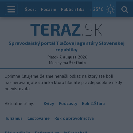
23
°C
Index
Šport
Počasie
Publicistika
Slovensko
Zahranič
TERAZ
.SK
Spravodajský portál Tlačovej agentúry Slovenskej
republiky
Piatok
7. august 2026
Meniny má
Štefánia
Úprimne ľutujeme, že sme nenašli odkaz na ktorý ste boli
nasmerovaní, ale stránka ktorú hľadáte pravdepodobne nikdy
neexistovala
Aktuálne témy:
Kvízy
Podcasty
Rok Ľ.Štúra
Turizmus
Cestovanie
Rok dobrovoľníctva