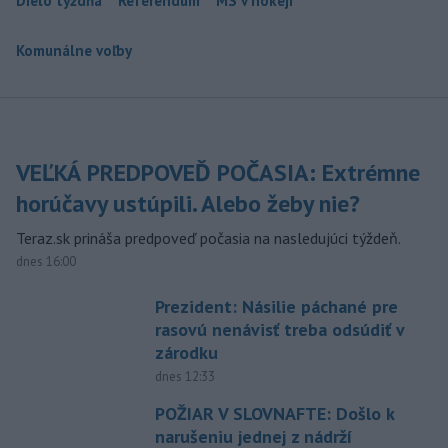
Dielo týždňa
Referendum
MS v hokeji
Komunálne voľby
VEĽKÁ PREDPOVEĎ POČASIA: Extrémne
horúčavy ustúpili. Alebo žeby nie?
Teraz.sk prináša predpoveď počasia na nasledujúci týždeň.
dnes 16:00
Prezident: Násilie páchané pre
rasovú nenávisť treba odsúdiť v
zárodku
dnes 12:33
POŽIAR V SLOVNAFTE: Došlo k
narušeniu jednej z nádrží