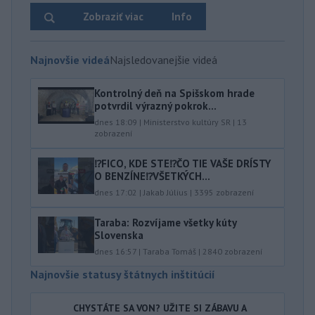
Zobraziť viac
Info
Najnovšie videá
Najsledovanejšie videá
Kontrolný deň na Spišskom hrade
potvrdil výrazný pokrok...
dnes 18:09
|
Ministerstvo kultúry SR
|
13
zobrazení
⁉️FICO, KDE STE⁉️ČO TIE VAŠE DRÍSTY
O BENZÍNE⁉️VŠETKÝCH...
dnes 17:02
|
Jakab Július
|
3395
zobrazení
Taraba: Rozvíjame všetky kúty
Slovenska
dnes 16:57
|
Taraba Tomáš
|
2840
zobrazení
Najnovšie statusy štátnych inštitúcií
CHYSTÁTE SA VON? UŽITE SI ZÁBAVU A