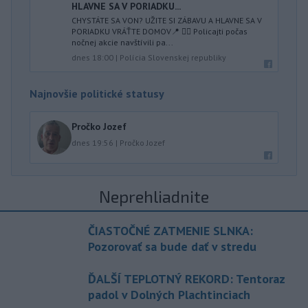
HLAVNE SA V PORIADKU...
CHYSTÁTE SA VON? UŽITE SI ZÁBAVU A HLAVNE SA V
PORIADKU VRÁŤTE DOMOV📍 👮‍♂️ Policajti počas
nočnej akcie navštívili pa...
dnes 18:00
|
Polícia Slovenskej republiky
Najnovšie politické statusy
Pročko Jozef
dnes 19:56
|
Pročko Jozef
Neprehliadnite
ČIASTOČNÉ ZATMENIE SLNKA:
Pozorovať sa bude dať v stredu
ĎALŠÍ TEPLOTNÝ REKORD: Tentoraz
padol v Dolných Plachtinciach