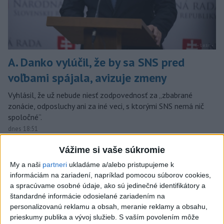
A. Danko vylúčil, že by sa SNS pred
voľbami spájala, avizuje zmeny
Vyhlásil, že už nebude niesť zodpovednosť za „zbabrané
zonácie, odposluchy ani za iné veci, s ktorými SNS nemá nič
spoločné“.
dnes 18:51
Slovensko
Vážime si vaše súkromie
My a naši
partneri
ukladáme a/alebo pristupujeme k
KDH od polície očakáva rýchle
informáciám na zariadení, napríklad pomocou súborov cookies,
vyšetrenie útoku na cudzincov v
a spracúvame osobné údaje, ako sú jedinečné identifikátory a
Nitre
štandardné informácie odosielané zariadením na
personalizovanú reklamu a obsah, meranie reklamy a obsahu,
dnes 18:06
prieskumy publika a vývoj služieb.
S vaším povolením môže