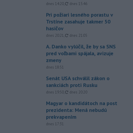
aktualizované
dnes 14:20
,
dnes 15:46
Pri požiari lesného porastu v
Trstíne zasahuje takmer 50
hasičov
aktualizované
dnes 20:21
,
dnes 21:05
A. Danko vylúčil, že by sa SNS
pred voľbami spájala, avizuje
zmeny
dnes 18:51
Senát USA schválil zákon o
sankciách proti Rusku
aktualizované
dnes 19:50
,
dnes 20:20
Magyar o kandidátoch na post
prezidenta: Mená nebudú
prekvapením
dnes 17:31