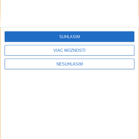
....
SÚHLASÍM
VIAC MOŽNOSTÍ
NESÚHLASÍM
Neprehliadnite