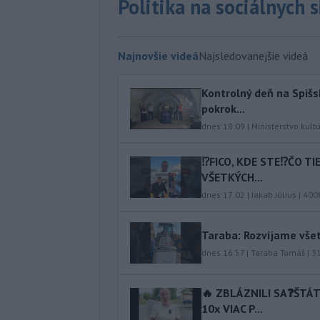
Politika na sociálnych 
Najnovšie videá
Najsledovanejšie videá
Kontrolný deň na Spišs
pokrok...
dnes 18:09
|
Ministerstvo kult
⁉️FICO, KDE STE⁉️ČO T
VŠETKÝCH...
dnes 17:02
|
Jakab Július
|
400
Taraba: Rozvíjame vše
dnes 16:57
|
Taraba Tomáš
|
3
🔥 ZBLÁZNILI SA❓️ŠTÁ
10x VIAC P...