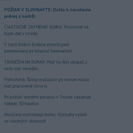
POŽIAR V SLOVNAFTE: Došlo k narušeniu
jednej z nádrží
ČIASTOČNÉ ZATMENIE SLNKA: Pozorovať sa
bude dať v stredu
V časti Košice-Krásna otvorili park
pomenovaný po kňazovi Semivanovi
TRAGÉDIA NA DUNAJI: Muž sa išiel okúpať, z
vody viac nevyšiel
Fridrichová: Školy vyučujúce po novom musia
mať pripravené osnovy
Pri požiari lesného porastu v Trstíne zasahuje
takmer 50 hasičov
Horúčavy vystriedajú búrky: Výstrahy vydali
vo viacerých okresoch