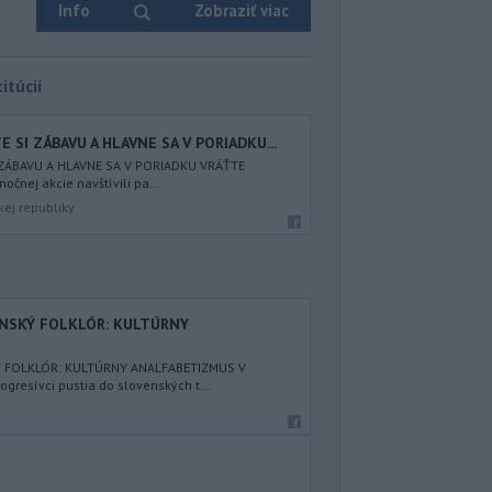
Info
Zobraziť viac
itúcií
 SI ZÁBAVU A HLAVNE SA V PORIADKU...
 ZÁBAVU A HLAVNE SA V PORIADKU VRÁŤTE
nočnej akcie navštívili pa...
kej republiky
ENSKÝ FOLKLÓR: KULTÚRNY
Ý FOLKLÓR: KULTÚRNY ANALFABETIZMUS V
resívci pustia do slovenských t...