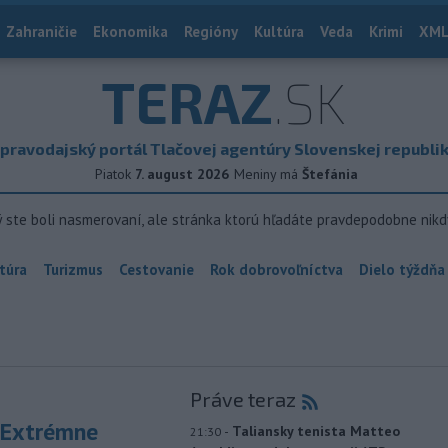
Zahraničie
Ekonomika
Regióny
Kultúra
Veda
Krimi
XML
TERAZ
.SK
pravodajský portál Tlačovej agentúry Slovenskej republi
Piatok
7. august 2026
Meniny má
Štefánia
ý ste boli nasmerovaní, ale stránka ktorú hľadáte pravdepodobne nikd
túra
Turizmus
Cestovanie
Rok dobrovoľníctva
Dielo týždňa
Práve teraz
 Extrémne
-
Taliansky tenista Matteo
21:30