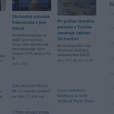
N
22
Obchodný schodok
Pri požiari lesného
Francúzska v júni
porastu v Trstíne
klesol
22
zasahuje takmer
Na medziročnej báze sa
50 hasičov
zvýšili vývoz aj dovoz,
22
tempo rastu exportu však
Na sociálnej sieti o tom
bolo výraznejšie. Vývoz
informoval Hasičský a
vzrástol o 8 %, dovoz o 6,4
záchranný zbor (HaZZ).
užby
%.
21
aktualizované
dnes 20:21
,
dnes 21:05
ho
dnes 19:40
21
Zisk zaisťovne Munich
21
O post primátora
u
Re v 2. kvartáli vzrástol
Bardejova sa bude
za
na vyše 2,2 mld. eur
uchádzať Marek Šimco
21
V. Putin schválil predaj