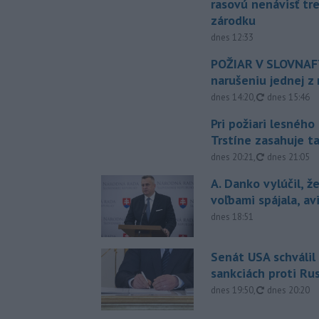
rasovú nenávisť tr
zárodku
dnes 12:33
POŽIAR V SLOVNAFT
narušeniu jednej z 
aktualizovan
dnes 14:20
,
dnes 15:46
Pri požiari lesného
Trstíne zasahuje t
aktualizovan
dnes 20:21
,
dnes 21:05
A. Danko vylúčil, ž
voľbami spájala, a
dnes 18:51
Senát USA schválil
sankciách proti Ru
aktualizovan
dnes 19:50
,
dnes 20:20