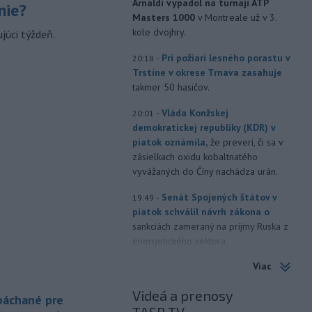
Arnaldi vypadol na turnaji ATP
nie?
Masters 1000
v Montreale už v 3.
kole dvojhry.
júci týždeň.
-
Pri požiari lesného porastu v
20:18
Trstíne v okrese Trnava zasahuje
takmer 50 hasičov.
-
Vláda Konžskej
20:01
demokratickej republiky (KDR) v
piatok oznámila,
že preverí, či sa v
zásielkach oxidu kobaltnatého
vyvážaných do Číny nachádza urán.
-
Senát Spojených štátov v
19:49
piatok schválil návrh zákona o
sankciách zameraný na príjmy Ruska z
energetického sektora.
Viac
-
Slovenská polícia prispela k
16:08
objasneniu prípadu prevádzačstva,
Videá a prenosy
ktorý sa podarilo ukončiť
 páchané pre
právoplatným odsúdením páchateľa v