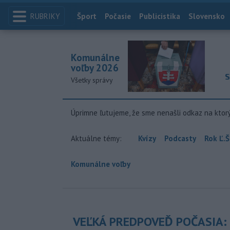
RUBRIKY
Index
Šport
Počasie
Publicistika
Slovensko
Komunálne
voľby 2026
S
Všetky správy
Úprimne ľutujeme, že sme nenašli odkaz na ktor
Aktuálne témy:
Kvízy
Podcasty
Rok Ľ.Š
Komunálne voľby
VEĽKÁ PREDPOVEĎ POČASIA: