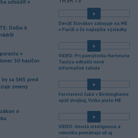
TASR TV
eba odsúdiť v
Maďarsku.
-
Piatkový požiar v
15:21
Deväť Slovákov zabojuje na ME
bratislavskej rafinérii Slovnaft je
E: Došlo k
v Paríži o čo najlepšie výsledky
pod kontrolou.
Príčina jeho vzniku
nádrží
bude predmetom vyšetrovania. Pre
é
TASR to potvrdil hovorca rafinérie
Anton Molnár.
 porastu v
VIDEO: Pri pamätníku Hartmuta
akmer 50 hasičov
-
Ministerstvo kultúry (MK) SR
Tautza odhalili nové
15:17
upraví verziu opatrenia o
informačné tabule
é
podrobnostiach poskytovania dotácií v
e by sa SNS pred
pôsobnosti rezortu.
vizuje zmeny
-
V bratislavskej rafinérii
14:17
Forsterovú čaká v Birminghame
Slovnaft horí uskladnený ropný
opäť dvojboj, Volka piate ME
produkt.
TASR o tom informovala
 zákon o
rafinéria s tým, že obyvateľom nehrozí
sku
nebezpečenstvo.
é
VIDEO: Umelá inteligencia a
-
Jedným zo zdravotných rizík
13:50
robotika pomáhajú už aj
na festivale môže byť vyššia