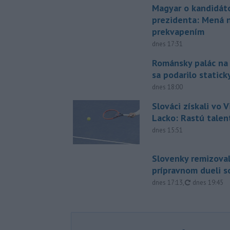
Magyar o kandidát
prezidenta: Mená 
prekvapením
dnes 17:31
Románsky palác na
sa podarilo statick
dnes 18:00
Slováci získali vo V
Lacko: Rastú talen
dnes 15:51
Slovenky remizoval
prípravnom dueli s
aktualizovan
dnes 17:13
,
dnes 19:45