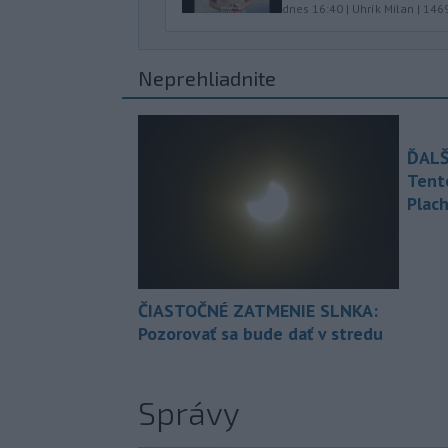
dnes 16:40
|
Uhrík Milan
|
146
Neprehliadnite
ĎALŠ
Tent
Plach
ČIASTOČNÉ ZATMENIE SLNKA:
Pozorovať sa bude dať v stredu
Správy