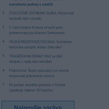
narušeniu jednej z nádrží
2
ČIASTOČNÉ ZATMENIE SLNKA: Pozorovať
sa bude dať v stredu
3
V časti Košice-Krásna otvorili park
pomenovaný po kňazovi Semivanovi
4
VEĽKÁ PREDPOVEĎ POČASIA: Extrémne
horúčavy ustúpili. Alebo žeby nie?
5
TRAGÉDIA NA DUNAJI: Muž sa išiel
okúpať, z vody viac nevyšiel
6
Fridrichová: Školy vyučujúce po novom
musia mať pripravené osnovy
7
Pri požiari lesného porastu v Trstíne
zasahuje takmer 50 hasičov
Najnovšie správy