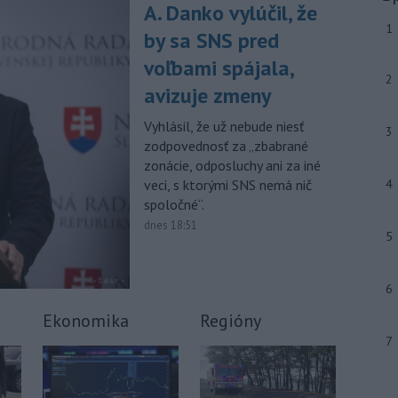
júla 2026 herečka a dlhoročná
A. Danko vylúčil, že
členka
Slovenského komorného
1
by sa SNS pred
divadla (SKD) v Martine Helena
Sudická.
voľbami spájala,
2
avizuje zmeny
-
Národná diaľničná
10:15
spoločnosť (NDS) ukončila výmenu
Vyhlásil, že už nebude niesť
mostného
záveru na ľavej strane
3
zodpovednosť za „zbabrané
mosta Lanfranconi, ktorý je súčasťou
zonácie, odposluchy ani za iné
bratislavskej diaľnice D2.
veci, s ktorými SNS nemá nič
4
Viac >
spoločné“.
dnes 18:51
5
6
Ekonomika
Regióny
7