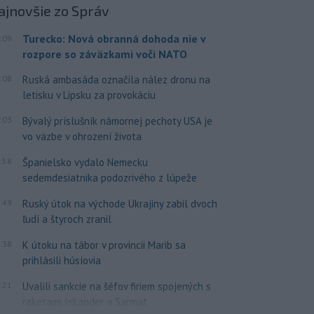
ajnovšie
zo Správ
Turecko: Nová obranná dohoda nie v
:09
rozpore so záväzkami voči NATO
:08
Ruská ambasáda označila nález dronu na
letisku v Lipsku za provokáciu
:03
Bývalý príslušník námornej pechoty USA je
vo väzbe v ohrození života
:58
Španielsko vydalo Nemecku
sedemdesiatnika podozrivého z lúpeže
:49
Ruský útok na východe Ukrajiny zabil dvoch
ľudí a štyroch zranil
:38
K útoku na tábor v provincii Marib sa
prihlásili húsíovia
:21
Uvalili sankcie na šéfov firiem spojených s
raketami Iskander a Sarmat