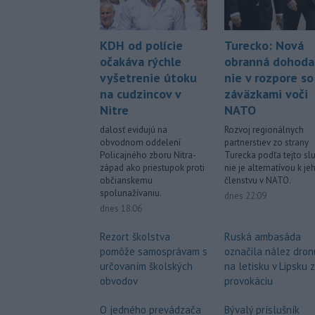
KDH od polície
Turecko: Nová
očakáva rýchle
obranná dohoda
vyšetrenie útoku
nie v rozpore so
na cudzincov v
záväzkami voči
Nitre
NATO
dalosť evidujú na
Rozvoj regionálnych
obvodnom oddelení
partnerstiev zo strany
Policajného zboru Nitra-
Turecka podľa tejto sl
západ ako priestupok proti
nie je alternatívou k je
občianskemu
členstvu v NATO.
spolunažívaniu.
dnes 22:09
dnes 18:06
Rezort školstva
Ruská ambasáda
pomôže samosprávam s
označila nález dron
určovaním školských
na letisku v Lipsku 
obvodov
provokáciu
O jedného prevádzača
Bývalý príslušník