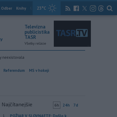
23
°C
 Odber
Knihy
Útulkovo
Magazín
News Now
Archív
TASR
Televízna
publicistika
TASR
ky
Všetky relácie
y neexistovala
Referendum
MS v hokeji
Najčítanejšie
6h
24h
7d
POŽIAR V SLOVNAFTE: Došlo k
1