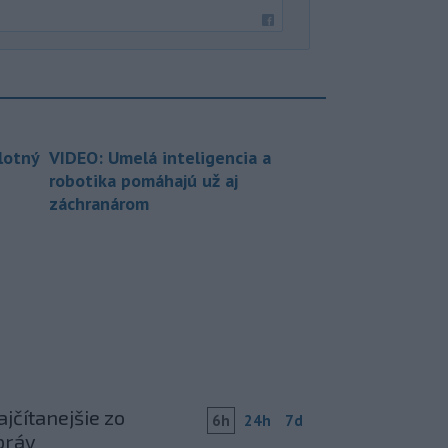
lotný
VIDEO: Umelá inteligencia a
robotika pomáhajú už aj
záchranárom
jčítanejšie zo
6h
24h
7d
práv