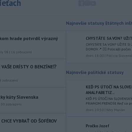
sieťach
augusta
rozhodnúť o novom
generálnom prokurátorovi, ak
parlament schváli skrátenie jeho
šesťmesačnej výpovednej lehoty.
Najnovšie statusy štátnych inšt
-
Silné búrky vo štvrtok
12:00
kom hrade potvrdil výrazný
CHYSTÁTE SA VON? UŽITE
vyvolali v hornatých oblastiach
CHYSTÁTE SA VON? UŽITE SI
západného
Rakúska povodne a
DOMOV📍 👮‍♂️ Policajti počas 
zosuvy pôdy.
úry SR
|
16
zobrazení
dnes 18:00
|
Polícia Slovens
-
Slovenský
11:51
IE VAŠE DRÍSTY O BENZÍNE⁉️
hydrometeorologický ústav (SHMÚ)
Najnovšie politické statusy
varuje v piatok
pred búrkami vo
8
zobrazení
viacerých okresoch stredného a
KEĎ PS ÚTOČÍ NA SLOV
východného Slovenska. Vydal preto
ANALFABETIZ...
výstrahu prvého stupňa.
tky kúty Slovenska
KEĎ PS ÚTOČÍ NA SLOVENSK
PRIAMOM PRENOSE Keď sa prog
-
Ministerstvo vnútra (MV) SR
130
zobrazení
11:18
dnes 20:50
|
Kéry Marián
požiada Národný bezpečnostný
úrad
(NBÚ) o nezávislé odborné posúdenie
T CHCE VYBRAŤ OD ŠOFÉROV
dodaných radarových zariadení, ktoré
Pročko Jozef
sú v pilotnej prevádzke.