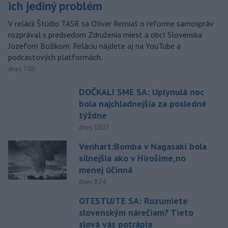
ich jediný problém
V relácii Štúdio TASR sa Oliver Remiaš o reforme samospráv
rozprával s predsedom Združenia miest a obcí Slovenska
Jozefom Božikom. Reláciu nájdete aj na YouTube a
podcastových platformách.
dnes 7:00
DOČKALI SME SA: Uplynulá noc
bola najchladnejšia za posledné
týždne
dnes 10:27
Venhart:Bomba v Nagasaki bola
silnejšia ako v Hirošime,no
menej účinná
dnes 8:24
OTESTUJTE SA: Rozumiete
slovenským nárečiam? Tieto
slová vás potrápia