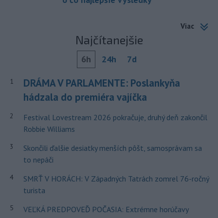
Viac
Najčítanejšie
6h
24h
7d
DRÁMA V PARLAMENTE: Poslankyňa
1
hádzala do premiéra vajíčka
2
Festival Lovestream 2026 pokračuje, druhý deň zakončil
Robbie Williams
3
Skončili ďalšie desiatky menších pôšt, samosprávam sa
to nepáči
4
SMRŤ V HORÁCH: V Západných Tatrách zomrel 76-ročný
turista
5
VEĽKÁ PREDPOVEĎ POČASIA: Extrémne horúčavy