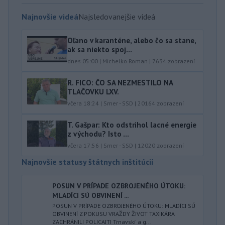
Najnovšie videá
Najsledovanejšie videá
Oľano v karanténe, alebo čo sa stane,
ak sa niekto spoj...
dnes 05:00
|
Michelko Roman
|
7634
zobrazení
R. FICO: ČO SA NEZMESTILO NA
TLAČOVKU LXV.
včera 18:24
|
Smer - SSD
|
20164
zobrazení
T. Gašpar: Kto odstrihol lacné energie
z východu? Isto ...
včera 17:56
|
Smer - SSD
|
12020
zobrazení
Najnovšie statusy štátnych inštitúcií
POSUN V PRÍPADE OZBROJENÉHO ÚTOKU:
MLADÍCI SÚ OBVINENÍ ...
POSUN V PRÍPADE OZBROJENÉHO ÚTOKU: MLADÍCI SÚ
OBVINENÍ Z POKUSU VRAŽDY ŽIVOT TAXIKÁRA
ZACHRÁNILI POLICAJTI Trnavskí a g...