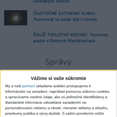
rovnakých voličov
ČIASTOČNÉ ZATMENIE SLNKA:
Pozorovať sa bude dať v stredu
ĎALŠÍ TEPLOTNÝ REKORD: Tentoraz
padol v Dolných Plachtinciach
Správy
Vážime si vaše súkromie
My a naši
partneri
ukladáme a/alebo pristupujeme k
informáciám na zariadení, napríklad pomocou súborov cookies,
a spracúvame osobné údaje, ako sú jedinečné identifikátory a
štandardné informácie odosielané zariadením na
personalizovanú reklamu a obsah, meranie reklamy a obsahu,
prieskumy publika a vývoj služieb.
S vaším povolením môže