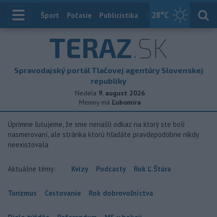
28
°C
Index
Šport
Počasie
Publicistika
Slovensko
Zahranič
TERAZ
.SK
Spravodajský portál Tlačovej agentúry Slovenskej
republiky
Nedela
9. august 2026
Meniny má
Ľubomíra
Úprimne ľutujeme, že sme nenašli odkaz na ktorý ste boli
nasmerovaní, ale stránka ktorú hľadáte pravdepodobne nikdy
neexistovala
Aktuálne témy:
Kvízy
Podcasty
Rok Ľ.Štúra
Turizmus
Cestovanie
Rok dobrovoľníctva