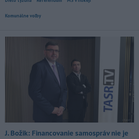
Dielo týždňa
Referendum
MS v hokeji
Komunálne voľby
J. Božik: Financovanie samospráv nie je