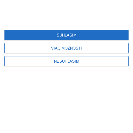
....
SÚHLASÍM
VIAC MOŽNOSTÍ
NESÚHLASÍM
....