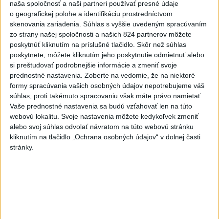
naša spoločnosť a naši partneri používať presné údaje
o geografickej polohe a identifikáciu prostredníctvom
skenovania zariadenia. Súhlas s vyššie uvedeným spracúvaním
zo strany našej spoločnosti a našich 824 partnerov môžete
poskytnúť kliknutím na príslušné tlačidlo. Skôr než súhlas
poskytnete, môžete kliknutím jeho poskytnutie odmietnuť alebo
Odborník: Rozlišovanie medzi
si preštudovať podrobnejšie informácie a zmeniť svoje
investíciami vás ochráni pred podvodmi
prednostné nastavenia.
Zoberte na vedomie, že na niektoré
formy spracúvania vašich osobných údajov nepotrebujeme váš
Poukázal na to, že podvodníci prispôsobujú názvy produktov
súhlas, proti takémuto spracovaniu však máte právo namietať.
aj príbehy tomu, čo práve priťahuje pozornosť.
Vaše prednostné nastavenia sa budú vzťahovať len na túto
dnes 9:38
webovú lokalitu. Svoje nastavenia môžete kedykoľvek zmeniť
alebo svoj súhlas odvolať návratom na túto webovú stránku
Slovensko
kliknutím na tlačidlo „Ochrana osobných údajov“ v dolnej časti
stránky.
Slovenskí hasiči naďalej pokračujú vo
svojom nasadení vo Francúzsku
dnes 10:57
V prípade únosu študentky Sone majú odznieť záverečné reči