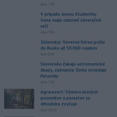
dnes 7:00
V prípade únosu študentky
Sone majú odznieť záverečné
reči
dnes 9:36
Zelenskyj: Severná Kórea pošle
do Ruska až 50.000 vojakov
dnes 8:46
Slovensko čakajú astronomické
úkazy, zatmenie Slnka striedajú
Perzeidy
dnes 7:36
Agrorezort: Výmera lesných
pozemkov a porastov sa
dlhodobo zvyšuje
dnes 10:24