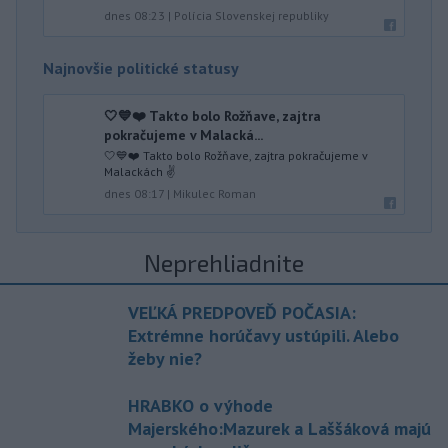
dnes 08:23
|
Polícia Slovenskej republiky
Najnovšie politické statusy
🤍💙❤️ Takto bolo Rožňave, zajtra
pokračujeme v Malacká...
🤍💙❤️ Takto bolo Rožňave, zajtra pokračujeme v
Malackách ✌️
dnes 08:17
|
Mikulec Roman
Neprehliadnite
VEĽKÁ PREDPOVEĎ POČASIA:
Extrémne horúčavy ustúpili. Alebo
žeby nie?
HRABKO o výhode
Majerského:Mazurek a Laššáková majú