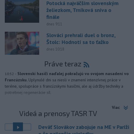
Potocká najväčším slovenským
želiezkom, Trníková sníva o
finále
dnes 9:11
Slováci prehrali duel o bronz,
Štolc: Hodnotí sa to ťažko
dnes 10:18
Práve teraz
-
Slovenskí hasiči naďalej pokračujú vo svojom nasadení vo
10:52
Francúzsku.
Uplynulé dni sa niesli v znamení intenzívnej práce v
teréne, spolupráce s francúzskymi hasičmi, ale aj údržby techniky a
potrebnej regenerácie síl.
Viac
Videá a prenosy TASR TV
Deväť Slovákov zabojuje na ME v Paríži
o čo najlepšie výsledky