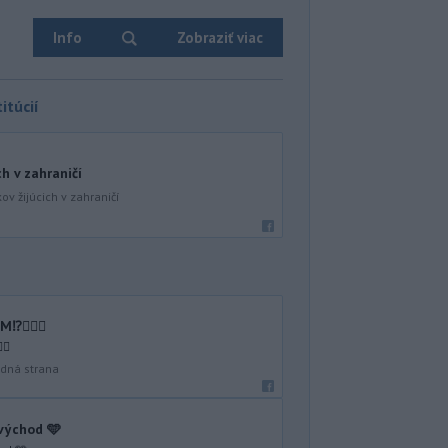
Info
Zobraziť viac
itúcií
ch v zahraničí
ov žijúcich v zahraničí
🤷🏻‍♂️
♂️
dná strana
 východ 🩵