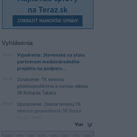
na Teraz.sk
ZOBRAZIŤ NAJNOVŠIE SPRÁVY
Vyhlásenia
Vyjadrenie: Slovensko sa stalo
10:43
partnerom medzinárodného
projektu na podporu...
10:36
Oznámenie: TK ministra
pôdohospodárstva a rozvoja vidieka
SR Richarda Takáča
09:49
Upozornenie: Zmena termínu TK
ministra spravodlivosti SR Borisa
Suska - dnes
Viac