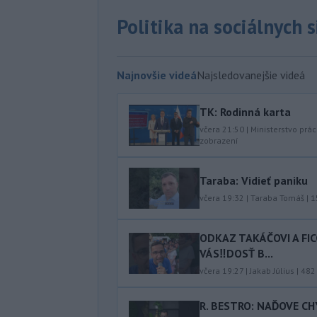
Politika na sociálnych 
Najnovšie videá
Najsledovanejšie videá
TK: Rodinná karta
včera 21:50
|
Ministerstvo prác
zobrazení
Taraba: Vidieť paniku
včera 19:32
|
Taraba Tomáš
|
1
ODKAZ TAKÁČOVI A FI
VÁS‼️DOSŤ B...
včera 19:27
|
Jakab Július
|
482
R. BESTRO: NAĎOVE C