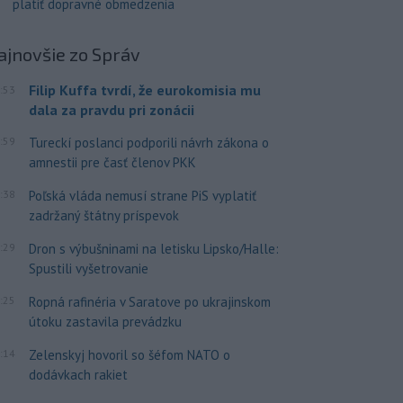
platiť dopravné obmedzenia
ajnovšie
zo Správ
Filip Kuffa tvrdí, že eurokomisia mu
:53
dala za pravdu pri zonácii
:59
Tureckí poslanci podporili návrh zákona o
amnestii pre časť členov PKK
:38
Poľská vláda nemusí strane PiS vyplatiť
zadržaný štátny príspevok
:29
Dron s výbušninami na letisku Lipsko/Halle:
Spustili vyšetrovanie
:25
Ropná rafinéria v Saratove po ukrajinskom
útoku zastavila prevádzku
:14
Zelenskyj hovoril so šéfom NATO o
dodávkach rakiet