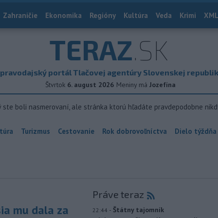
Zahraničie
Ekonomika
Regióny
Kultúra
Veda
Krimi
XML
TERAZ
.SK
pravodajský portál Tlačovej agentúry Slovenskej republi
Štvrtok
6. august 2026
Meniny má
Jozefína
ý ste boli nasmerovaní, ale stránka ktorú hľadáte pravdepodobne nikd
túra
Turizmus
Cestovanie
Rok dobrovoľníctva
Dielo týždňa
Práve teraz
sia mu dala za
-
Štátny tajomník
22:44