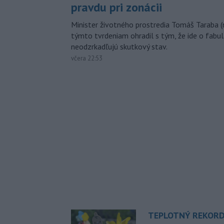
pravdu pri zonácii
Minister životného prostredia Tomáš Taraba (
týmto tvrdeniam ohradil s tým, že ide o fabul
neodzrkadľujú skutkový stav.
včera 22:53
TEPLOTNÝ REKORD