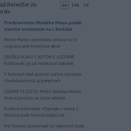
jčítanejšie zo
6h
24h
7d
práv
Predstavitelia Mladého Hlasu podali
trestné oznámenie na I. Korčoka
Mesto Martin vypovedalo zmluvy na tri
rozpracované investičné akcie
ZRÁŽKA VLAKU S AUTOM V LOZORNE:
Rušňovodič jej už nedokázal zabrániť
V Košiciach Nad jazerom začína výstavba
chodníka,otvorili aj pumptrack
UZAVRETÁ CESTA: Medzi Spišskou Novou
Vsou a Levočou sa stala nehoda
Kruhová križovatka v Poprade v smere z
Hozelca bude hotová budúci rok
Pre festival Lovestream vo Vajnoroch budú