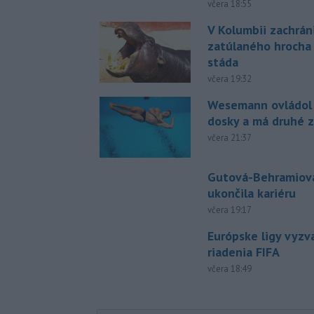
včera 18:55
V Kolumbii zachrán
zatúlaného hrocha
stáda
včera 19:32
Wesemann ovládol 
dosky a má druhé z
včera 21:37
Gutová-Behramiová
ukončila kariéru
včera 19:17
Európske ligy vyzv
riadenia FIFA
včera 18:49