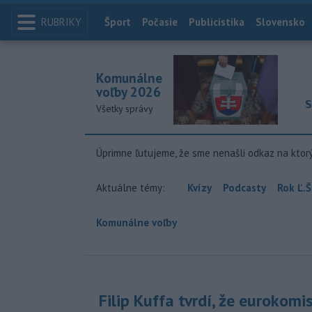
RUBRIKY
Index
Šport
Počasie
Publicistika
Slovensko
Komunálne
voľby 2026
S
Všetky správy
Úprimne ľutujeme, že sme nenašli odkaz na ktor
Aktuálne témy:
Kvízy
Podcasty
Rok Ľ.Š
Komunálne voľby
Filip Kuffa tvrdí, že eurokomi