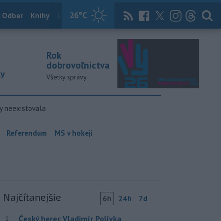
26
°C
 Odber
Knihy
Útulkovo
Magazín
News Now
Archív
TASR
Rok
dobrovoľníctva
ky
Všetky správy
y neexistovala
Referendum
MS v hokeji
Najčítanejšie
6h
24h
7d
Český herec Vladimír Polívka
1