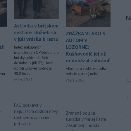
muž.
-
Starosta španielskeho
16:01
N
mesta Ceuta Juan Jesús Vivas v
stredu
požiadal vládu v Madride o
Aktivita v britskom
22
pomoc v súvislosti so stovkami detí,
sektore služieb sa
ZRÁŽKA VLAKU S
ktoré zostali v tejto exkláve po
v júli vrátila k rastu
AUTOM V
minulotýždňovej migračnej vlne.
21
ii
LOZORNE:
Index nákupných
manažérov S&P Global pre
Rušňovodič jej už
-
Teploty v stredu opäť
15:24
britský sektor služieb
prekročili 40 stupňov Celzia na
nedokázal zabrániť
dosiahol v júli 52,1 bodu
21
viacerých
miestach Slovenska.
oproti júnovej hodnote
Alkohol u vodičov podľa
48,8 bodu.
ému
polície zistený nebol.
Viac >
včera 19:47
včera 20:05
21
21
FAO očakáva v
najbližšom období nový
í
Zranená poľská
21
rast svetových cien
turistka v Malej Fatre:
potravín
Zasahovali horskí