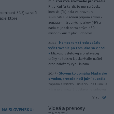
ministerstva životného prostredia
Filip Kuffa tvrdí,
že mu Európska
komisia (EK) dala za pravdu v
nominant SNS) sa voči
súvislosti s vládnou pripomienkou k
ácie, ktoré
zonáciám národných parkov (NP) a
naďalej je tak ohrozených 450
miliónov eur z plánu obnovy.
-
Nemecko v stredu začalo
21:25
vyšetrovanie po tom, ako sa v noci
v
blízkosti vzletovej a pristávacej
dráhy na letisku Lipsko/Halle našiel
dron naložený výbušninami.
-
Slovensko pomáha Maďarsku
20:47
s vodou, pretože naši južní susedia
zápasia s kritickou situáciou na Dunaji a
v hre je aj možné odstavenie jadrovej
elektrárne.
Viac
-
Litovská pohraničná stráž
20:17
Videá a prenosy
 NA SLOVENSKU:
objavila ďalší podzemný tunel,