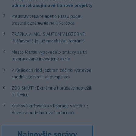
odmietol zaujímavé filmové projekty
2
Predstavitelia Mladého Hlasu podali
trestné oznámenie na I. Korčoka
3
ZRÁŽKA VLAKU S AUTOM V LOZORNE:
Rušňovodič jej už nedokázal zabrániť
4
Mesto Martin vypovedalo zmluvy na tri
rozpracované investičné akcie
5
V Košiciach Nad jazerom začína výstavba
chodníka,otvorili aj pumptrack
6
ZOO SMÚTI: Extrémne horúčavy neprežili
tri levice
7
Kruhová križovatka v Poprade v smere z
Hozelca bude hotová budúci rok
Najnovšie správy