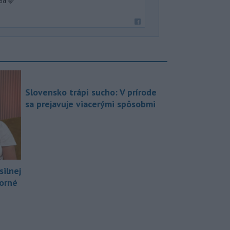
od 🩵
Slovensko trápi sucho: V prírode
sa prejavuje viacerými spôsobmi
silnej
borné