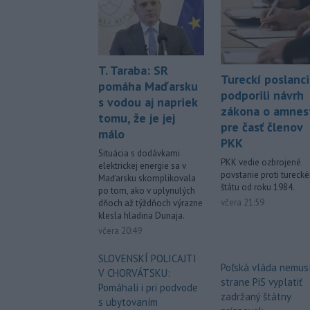
T. Taraba: SR
Tureckí poslanci
pomáha Maďarsku
podporili návrh
s vodou aj napriek
zákona o amnest
tomu, že je jej
pre časť členov
málo
PKK
Situácia s dodávkami
PKK vedie ozbrojené
elektrickej energie sa v
povstanie proti tureck
Maďarsku skomplikovala
štátu od roku 1984.
po tom, ako v uplynulých
včera 21:59
dňoch až týždňoch výrazne
klesla hladina Dunaja.
včera 20:49
SLOVENSKÍ POLICAJTI
Poľská vláda nemus
V CHORVÁTSKU:
strane PiS vyplatiť
Pomáhali i pri podvode
zadržaný štátny
s ubytovaním