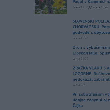
Padol v Kamenici 
aktualizovan
včera 17:09
,
včera 18:42
SLOVENSKÍ POLICAJ
CHORVÁTSKU: Pomáh
podvode s ubytov
včera 19:21
Dron s výbušninami
Lipsko/Halle: Spus
včera 21:29
ZRÁŽKA VLAKU S 
LOZORNE: Rušňovod
nedokázal zabrániť
včera 20:05
Pri sobotňajšom v
údajne zahynul aj 
Čajka