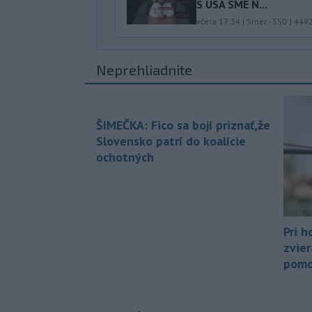
S USA SME N...
včera 17:34
|
Smer - SSD
|
448
Neprehliadnite
ŠIMEČKA: Fico sa bojí priznať,že
Slovensko patrí do koalície
ochotných
Pri h
zvier
pomo