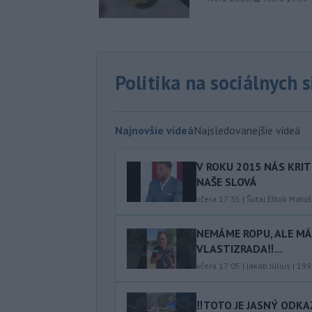
Politika na sociálnych 
Najnovšie videá
Najsledovanejšie videá
V ROKU 2015 NÁS KRIT
NAŠE SLOVÁ
včera 17:35
|
Šutaj Eštok Matúš
NEMÁME ROPU, ALE MÁM
VLASTIZRADA‼️...
včera 17:05
|
Jakab Július
|
199
‼️TOTO JE JASNÝ ODKAZ