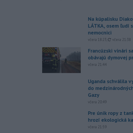
Na kúpalisku Diak
LÁTKA, osem ľudí s
nemocnici
aktualizovan
včera 18:23
,
včera 21:38
Francúzski vinári s
obávajú dymovej pr
včera 21:44
Uganda schválila v
do medzinárodných
Gazy
včera 20:49
Pre únik ropy z ta
hrozí ekologická k
včera 21:59