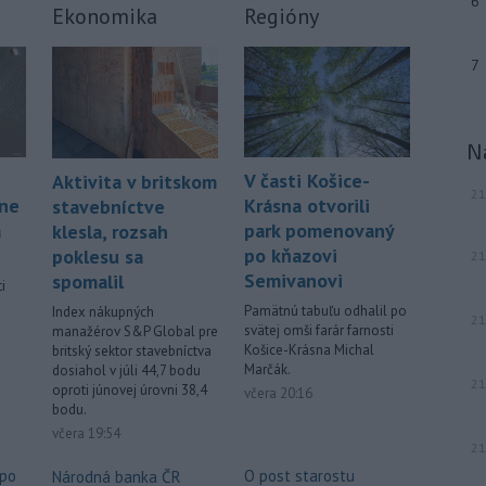
6
Ekonomika
Regióny
7
N
V časti Košice-
Aktivita v britskom
21
áne
Krásna otvorili
stavebníctve
á
park pomenovaný
klesla, rozsah
po kňazovi
poklesu sa
21
Semivanovi
spomalil
i
Pamätnú tabuľu odhalil po
Index nákupných
21
svätej omši farár farnosti
manažérov S&P Global pre
.
Košice-Krásna Michal
britský sektor stavebníctva
Marčák.
dosiahol v júli 44,7 bodu
21
oproti júnovej úrovni 38,4
včera 20:16
bodu.
včera 19:54
21
 po
O post starostu
Národná banka ČR