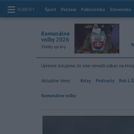
RUBRIKY
Index
Šport
Počasie
Publicistika
Slovensko
Komunálne
voľby 2026
S
Všetky správy
Úprimne ľutujeme, že sme nenašli odkaz na ktor
Aktuálne témy:
Kvízy
Podcasty
Rok Ľ.Š
Komunálne voľby