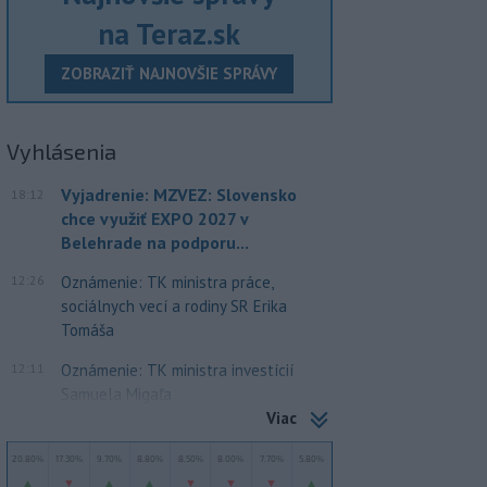
na Teraz.sk
ZOBRAZIŤ NAJNOVŠIE SPRÁVY
Vyhlásenia
Vyjadrenie: MZVEZ: Slovensko
18:12
chce využiť EXPO 2027 v
Belehrade na podporu...
12:26
Oznámenie: TK ministra práce,
sociálnych vecí a rodiny SR Erika
Tomáša
12:11
Oznámenie: TK ministra investícií
Samuela Migaľa
Viac