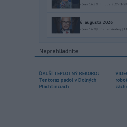
včera 16:20
|
Hnutie SLOVENS
6. augusta 2026
včera 16:09
|
Danko Andrej
|
1
Neprehliadnite
ĎALŠÍ TEPLOTNÝ REKORD:
VIDE
Tentoraz padol v Dolných
robo
Plachtinciach
zách