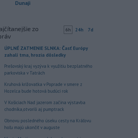
Dunaji
jčítanejšie zo
6h
24h
7d
práv
ÚPLNÉ ZATMENIE SLNKA: Časť Európy
zahalí tma, hrozia dôsledky
Prešovský kraj vyzýva k využitiu bezplatného
parkoviska v Tatrách
Kruhová križovatka v Poprade v smere z
Hozelca bude hotová budúci rok
V Košiciach Nad jazerom začína výstavba
chodníka,otvorili aj pumptrack
Obnovu posledného úseku cesty na Kráľovu
hoľu majú ukončiť v auguste