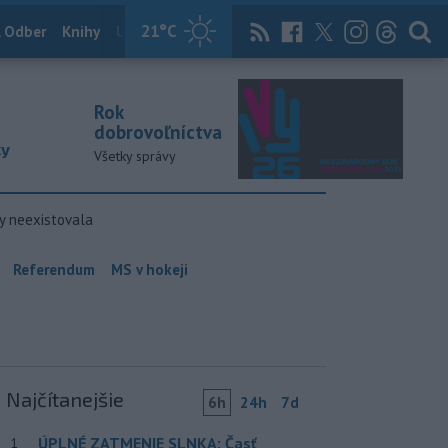
21
°C
 Odber
Knihy
Útulkovo
Magazín
News Now
Archív
TASR
Rok
dobrovoľníctva
ky
Všetky správy
y neexistovala
Referendum
MS v hokeji
Najčítanejšie
6h
24h
7d
ÚPLNÉ ZATMENIE SLNKA: Časť
1