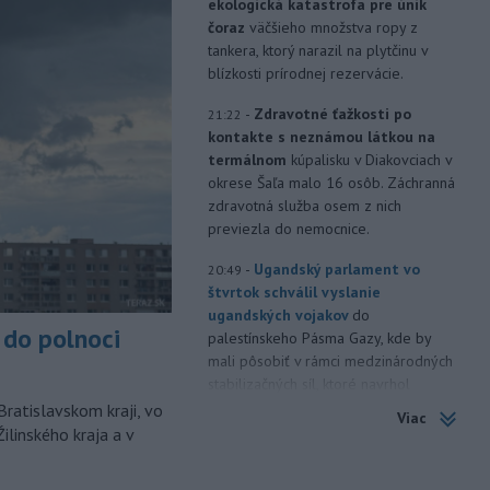
ekologická katastrofa pre únik
čoraz
väčšieho množstva ropy z
tankera, ktorý narazil na plytčinu v
blízkosti prírodnej rezervácie.
-
Zdravotné ťažkosti po
21:22
kontakte s neznámou látkou na
termálnom
kúpalisku v Diakovciach v
okrese Šaľa malo 16 osôb. Záchranná
zdravotná služba osem z nich
previezla do nemocnice.
-
Ugandský parlament vo
20:49
štvrtok schválil vyslanie
ugandských vojakov
do
do polnoci
palestínskeho Pásma Gazy, kde by
mali pôsobiť v rámci medzinárodných
stabilizačných síl, ktoré navrhol
americký prezident Donald Trump.
Bratislavskom kraji, vo
Viac
ilinského kraja a v
-
Anglická futbalová asociácia
20:07
(FA) stiahla svoju podporu