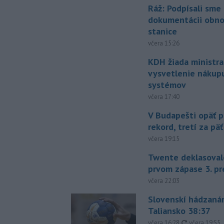
Ráž: Podpísali sme
dokumentácii obno
stanice
včera 15:26
KDH žiada ministra
vysvetlenie nákup
systémov
včera 17:40
V Budapešti opäť p
rekord, tretí za pä
včera 19:15
Twente deklasoval
prvom zápase 3. pr
včera 22:03
Slovenskí hádzanár
Taliansko 38:37
aktualizovan
včera 16:28
,
včera 19:55