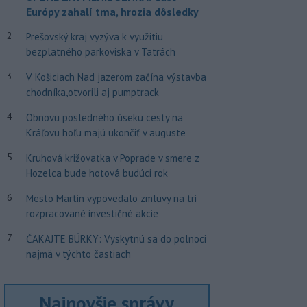
Európy zahalí tma, hrozia dôsledky
2
Prešovský kraj vyzýva k využitiu
bezplatného parkoviska v Tatrách
3
V Košiciach Nad jazerom začína výstavba
chodníka,otvorili aj pumptrack
4
Obnovu posledného úseku cesty na
Kráľovu hoľu majú ukončiť v auguste
5
Kruhová križovatka v Poprade v smere z
Hozelca bude hotová budúci rok
6
Mesto Martin vypovedalo zmluvy na tri
rozpracované investičné akcie
7
ČAKAJTE BÚRKY: Vyskytnú sa do polnoci
najmä v týchto častiach
Najnovšie správy