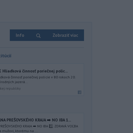
Info
Zobraziť viac
itúcií
iadková činnosť poriečnej políc...
ová činnosť poriečnej polície v 80 rokoch 20.
írodných jazerá...
kej republiky
NA PREŠOVSKÉHO KRAJA ➡️ NO IBA 1️...
REŠOVSKÉHO KRAJA ➡️ NO IBA 1️⃣. ZDRAVÁ VOĽBA
a mužovi, ktorému na ...