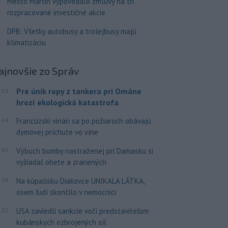
Mesto Martin vypovedalo zmluvy na tri
rozpracované investičné akcie
DPB: Všetky autobusy a trolejbusy majú
klimatizáciu
ajnovšie
zo Správ
Pre únik ropy z tankera pri Ománe
:59
hrozí ekologická katastrofa
:44
Francúzski vinári sa po požiaroch obávajú
dymovej príchute vo víne
:42
Výbuch bomby nastraženej pri Damasku si
vyžiadal obete a zranených
:38
Na kúpalisku Diakovce UNIKALA LÁTKA,
osem ľudí skončilo v nemocnici
:31
USA zaviedli sankcie voči predstaviteľom
kubánskych ozbrojených síl