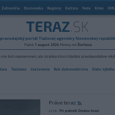
Zahraničie
Ekonomika
Regióny
Kultúra
Veda
Krimi
XML
TERAZ
.SK
pravodajský portál Tlačovej agentúry Slovenskej republi
Piatok
7. august 2026
Meniny má
Štefánia
ý ste boli nasmerovaní, ale stránka ktorú hľadáte pravdepodobne nikd
túra
Turizmus
Cestovanie
Rok dobrovoľníctva
Dielo týždňa
Práve teraz
-
Pri pobreží Ománu hrozí
21:58