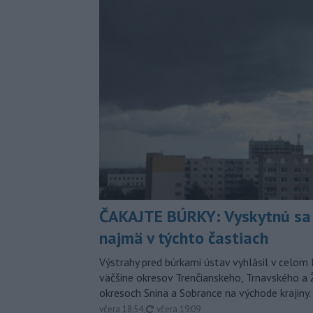
ČAKAJTE BÚRKY: Vyskytnú sa 
najmä v týchto častiach
Výstrahy pred búrkami ústav vyhlásil v celom 
väčšine okresov Trenčianskeho, Trnavského a Ž
okresoch Snina a Sobrance na východe krajiny.
aktualizované
včera 18:54
,
včera 19:09