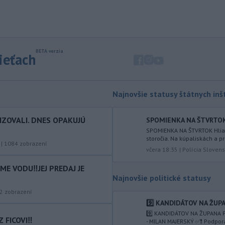
nelegálnych migrantov z Maroka do
španielskej exklávy Ceuta zomrelo
približne 100 ľudí, oznámil vo štvrtok
tamojší starosta Juan Jesús Vivas v
Európskom parlamente.
sieťach
-
Meteorológovia zo
15:25
Slovenského
hydrometeorologického ústavu
Najnovšie statusy štátnych inšt
(SHMÚ) vo štvrtok opäť zaznamenali
nový absolútny rekord teploty
IZOVALI. DNES OPAKUJÚ
SPOMIENKA NA ŠTVRTOK Hl
vzduchu. V Dolných Plachtinciach v
SPOMIENKA NA ŠTVRTOK Hliadk
okrese Veľký Krtíš dosiahla teplota
storočia. Na kúpaliskách a pr
popoludní 42 stupňov Celzia.
|
1084
zobrazení
včera 18:35
|
Polícia Slovens
-
Podpredsedníčka
13:41
E VODU‼️JEJ PREDAJ JE
vykonávajúca funkciu predsedu
Najnovšie politické statusy
maďarského
Národného
2
zobrazení
zhromaždenia Anikó Hallerová
9️⃣ KANDIDÁTOV NA ŽUPA
Nagyová vo štvrtok oznámila, že v
9️⃣ KANDIDÁTOV NA ŽUPANA P
súlade s návrhom poslaneckého klubu
 FICOVI‼️
- MILAN MAJERSKÝ ✅️❗️ Podpor