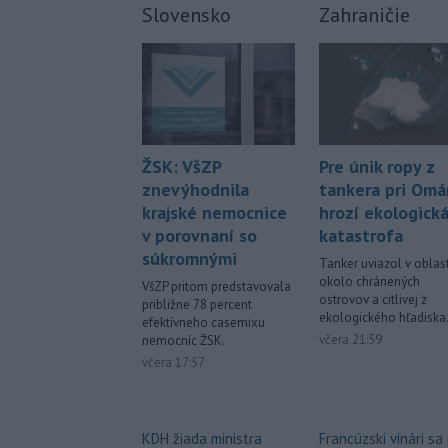
Slovensko
Zahraničie
Pre únik ropy z
ŽSK: VšZP
tankera pri Om
znevýhodnila
hrozí ekologick
krajské nemocnice
katastrofa
v porovnaní so
súkromnými
Tanker uviazol v oblast
okolo chránených
VšZP pritom predstavovala
ostrovov a citlivej z
približne 78 percent
ekologického hľadiska
efektívneho casemixu
včera 21:59
nemocníc ŽSK.
včera 17:57
Francúzski vinári sa
KDH žiada ministra