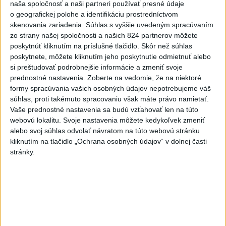
včera 18:06
naša spoločnosť a naši partneri používať presné údaje
o geografickej polohe a identifikáciu prostredníctvom
Rezort školstva pomôže samosprávam s určovaním
skenovania zariadenia. Súhlas s vyššie uvedeným spracúvaním
školských obvodov
zo strany našej spoločnosti a našich 824 partnerov môžete
poskytnúť kliknutím na príslušné tlačidlo. Skôr než súhlas
O jedného prevádzača menej: Prispela k tomu aj slovenská
poskytnete, môžete kliknutím jeho poskytnutie odmietnuť alebo
polícia
si preštudovať podrobnejšie informácie a zmeniť svoje
prednostné nastavenia.
Zoberte na vedomie, že na niektoré
POŽIAR V SLOVNAFTE: Došlo k narušeniu jednej z nádrží
formy spracúvania vašich osobných údajov nepotrebujeme váš
súhlas, proti takémuto spracovaniu však máte právo namietať.
Vaše prednostné nastavenia sa budú vzťahovať len na túto
Zahraničie
webovú lokalitu. Svoje nastavenia môžete kedykoľvek zmeniť
alebo svoj súhlas odvolať návratom na túto webovú stránku
Turecko: Nová obranná dohoda nie v
kliknutím na tlačidlo „Ochrana osobných údajov“ v dolnej časti
stránky.
rozpore so záväzkami voči NATO
včera 22:09
Ruská ambasáda označila nález dronu na letisku v Lipsku za
provokáciu