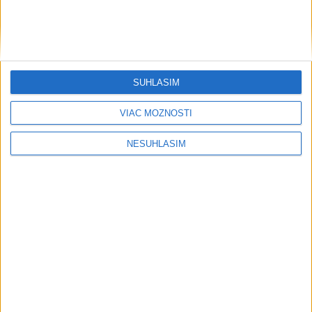
Rezort vnútra nemôže zapísať zväzok
osôb rovnakého pohlavia do matriky
HOMOLA: Chcem byť prvým Slovákom
s Tour Card
SÚHLASÍM
VIAC MOŽNOSTÍ
Publicistika
NESÚHLASÍM
....
....