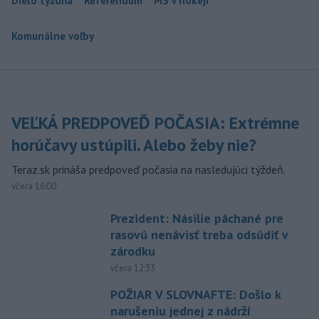
Dielo týždňa
Referendum
MS v hokeji
Komunálne voľby
VEĽKÁ PREDPOVEĎ POČASIA: Extrémne
horúčavy ustúpili. Alebo žeby nie?
Teraz.sk prináša predpoveď počasia na nasledujúci týždeň.
včera 16:00
Prezident: Násilie páchané pre
rasovú nenávisť treba odsúdiť v
zárodku
včera 12:33
POŽIAR V SLOVNAFTE: Došlo k
narušeniu jednej z nádrží