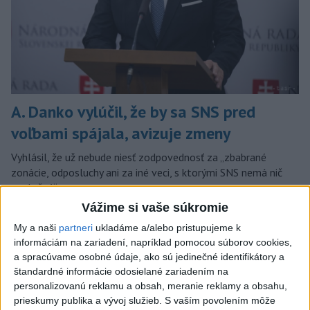
A. Danko vylúčil, že by sa SNS pred
voľbami spájala, avizuje zmeny
Vyhlásil, že už nebude niesť zodpovednosť za „zbabrané
zonácie, odposluchy ani za iné veci, s ktorými SNS nemá nič
spoločné“.
včera 18:51
Vážime si vaše súkromie
My a naši
partneri
ukladáme a/alebo pristupujeme k
Slovensko
informáciám na zariadení, napríklad pomocou súborov cookies,
a spracúvame osobné údaje, ako sú jedinečné identifikátory a
KDH od polície očakáva rýchle
štandardné informácie odosielané zariadením na
vyšetrenie útoku na cudzincov v
personalizovanú reklamu a obsah, meranie reklamy a obsahu,
Nitre
prieskumy publika a vývoj služieb.
S vaším povolením môže