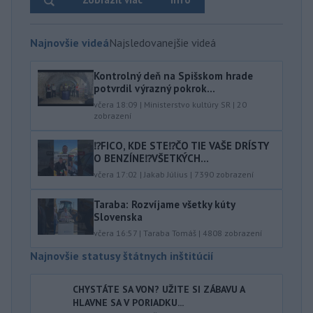
Najnovšie videá
Najsledovanejšie videá
Kontrolný deň na Spišskom hrade
potvrdil výrazný pokrok...
včera 18:09
|
Ministerstvo kultúry SR
|
20
zobrazení
⁉️FICO, KDE STE⁉️ČO TIE VAŠE DRÍSTY
O BENZÍNE⁉️VŠETKÝCH...
včera 17:02
|
Jakab Július
|
7390
zobrazení
Taraba: Rozvíjame všetky kúty
Slovenska
včera 16:57
|
Taraba Tomáš
|
4808
zobrazení
Najnovšie statusy štátnych inštitúcií
CHYSTÁTE SA VON? UŽITE SI ZÁBAVU A
HLAVNE SA V PORIADKU...