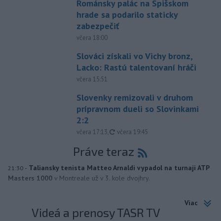
Románsky palác na Spišskom
hrade sa podarilo staticky
zabezpečiť
včera 18:00
Slováci získali vo Vichy bronz,
Lacko: Rastú talentovaní hráči
včera 15:51
Slovenky remizovali v druhom
prípravnom dueli so Slovinkami
2:2
aktualizované
včera 17:13
,
včera 19:45
Práve teraz
-
Taliansky tenista Matteo Arnaldi vypadol na turnaji ATP
21:30
Masters 1000
v Montreale už v 3. kole dvojhry.
Viac
Videá a prenosy TASR TV