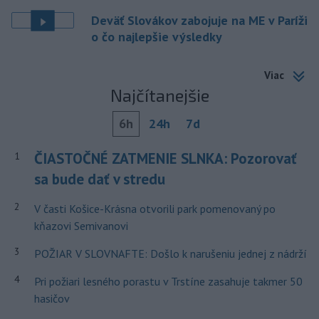
Deväť Slovákov zabojuje na ME v Paríži
o čo najlepšie výsledky
Viac
Najčítanejšie
6h
24h
7d
ČIASTOČNÉ ZATMENIE SLNKA: Pozorovať
1
sa bude dať v stredu
2
V časti Košice-Krásna otvorili park pomenovaný po
kňazovi Semivanovi
3
POŽIAR V SLOVNAFTE: Došlo k narušeniu jednej z nádrží
4
Pri požiari lesného porastu v Trstíne zasahuje takmer 50
hasičov