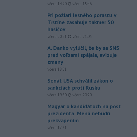
aktualizované
včera 14:20
,
včera 15:46
Pri požiari lesného porastu v
Trstíne zasahuje takmer 50
hasičov
aktualizované
včera 20:21
,
včera 21:05
A. Danko vylúčil, že by sa SNS
pred voľbami spájala, avizuje
zmeny
včera 18:51
Senát USA schválil zákon o
sankciách proti Rusku
aktualizované
včera 19:50
,
včera 20:20
Magyar o kandidátoch na post
prezidenta: Mená nebudú
prekvapením
včera 17:31