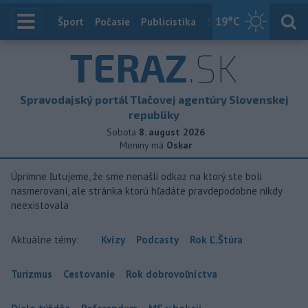
19
°C
Index
Šport
Počasie
Publicistika
Slovensko
Zahranič
TERAZ
.SK
Spravodajský portál Tlačovej agentúry Slovenskej
republiky
Sobota
8. august 2026
Meniny má
Oskar
Úprimne ľutujeme, že sme nenašli odkaz na ktorý ste boli
nasmerovaní, ale stránka ktorú hľadáte pravdepodobne nikdy
neexistovala
Aktuálne témy:
Kvízy
Podcasty
Rok Ľ.Štúra
Turizmus
Cestovanie
Rok dobrovoľníctva