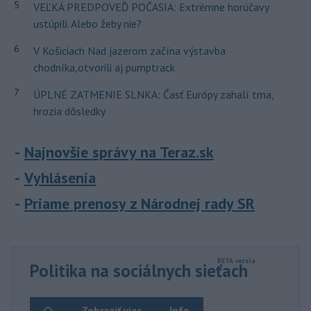
5
VEĽKÁ PREDPOVEĎ POČASIA: Extrémne horúčavy
ustúpili. Alebo žeby nie?
6
V Košiciach Nad jazerom začína výstavba
chodníka,otvorili aj pumptrack
7
ÚPLNÉ ZATMENIE SLNKA: Časť Európy zahalí tma,
hrozia dôsledky
Najnovšie správy na Teraz.sk
Vyhlásenia
Priame prenosy z Národnej rady SR
Politika na sociálnych sieťach
Zobraziť viac
Info