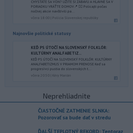
CHYSTÁTE SA VON? UŽITE SI ZÁBAVU A HLAVNE SA V
PORIADKU VRÁŤTE DOMOV📍 👮‍♂️ Policajti počas
nočnej akcie navštívili pa...
včera 18:00
|
Polícia Slovenskej republiky
Najnovšie politické statusy
KEĎ PS ÚTOČÍ NA SLOVENSKÝ FOLKLÓR:
KULTÚRNY ANALFABETIZ...
KEĎ PS ÚTOČÍ NA SLOVENSKÝ FOLKLÓR: KULTÚRNY
ANALFABETIZMUS V PRIAMOM PRENOSE Keď sa
progresívci pustia do slovenských t...
včera 20:50
|
Kéry Marián
Neprehliadnite
ČIASTOČNÉ ZATMENIE SLNKA:
Pozorovať sa bude dať v stredu
ĎALŠÍ TEPLOTNÝ REKORD: Tentoraz