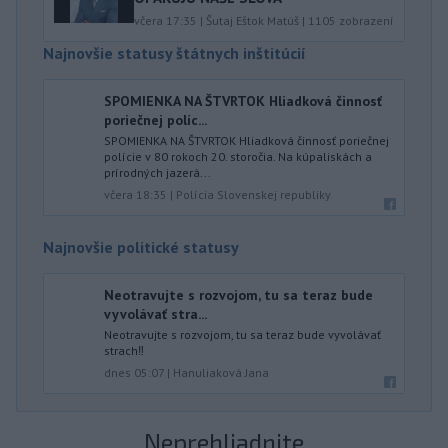
včera 17:35
|
Šutaj Eštok Matúš
|
1105
zobrazení
Najnovšie statusy štátnych inštitúcií
SPOMIENKA NA ŠTVRTOK Hliadková činnosť
poriečnej políc...
SPOMIENKA NA ŠTVRTOK Hliadková činnosť poriečnej
polície v 80 rokoch 20. storočia. Na kúpaliskách a
prírodných jazerá...
včera 18:35
|
Polícia Slovenskej republiky
Najnovšie politické statusy
Neotravujte s rozvojom, tu sa teraz bude
vyvolávať stra...
Neotravujte s rozvojom, tu sa teraz bude vyvolávať
strach‼️
dnes 05:07
|
Hanuliaková Jana
Neprehliadnite