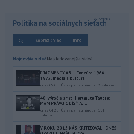
Politika na sociálnych sieťach
Zobraziť viac
Info
Najnovšie videá
Najsledovanejšie videá
FRAGMENTY #5 – Cenzúra 1966 –
1972, média a kultúra
dnes 05:00
|
Ústav pamäti národa
|
2
zobrazení
40.⁠ ⁠výročie smrti Hartmuta Tautza:
MÁM PRÁVO ODÍSŤ AJ...
dnes 04:20
|
Ústav pamäti národa
|
114
zobrazení
V ROKU 2015 NÁS KRITIZOVALI. DNES
OPAKUJÚ NAŠE SLOVÁ