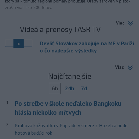
ktorý sa k tomuto regiónu pomaly približuje. Úrady zároveň v piatok
zrušili viac ako 500 letov.
Viac
Videá a prenosy TASR TV
Deväť Slovákov zabojuje na ME v Paríži
o čo najlepšie výsledky
Viac
Najčítanejšie
6h
24h
7d
Po streľbe v škole neďaleko Bangkoku
1
hlásia niekoľko mŕtvych
2
Kruhová križovatka v Poprade v smere z Hozelca bude
hotová budúci rok