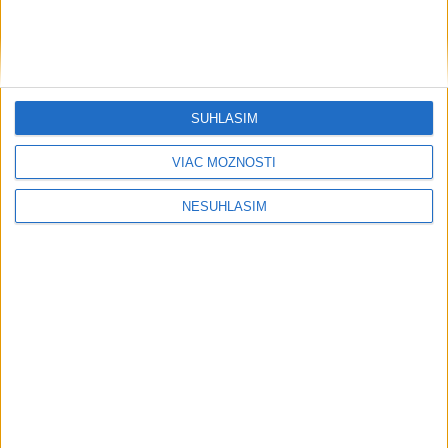
SÚHLASÍM
VIAC MOŽNOSTÍ
NESÚHLASÍM
....