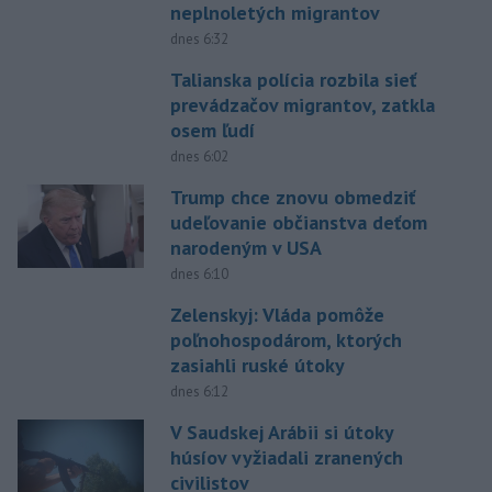
neplnoletých migrantov
dnes 6:32
Talianska polícia rozbila sieť
prevádzačov migrantov, zatkla
osem ľudí
dnes 6:02
Trump chce znovu obmedziť
udeľovanie občianstva deťom
narodeným v USA
dnes 6:10
Zelenskyj: Vláda pomôže
poľnohospodárom, ktorých
zasiahli ruské útoky
dnes 6:12
V Saudskej Arábii si útoky
húsíov vyžiadali zranených
civilistov