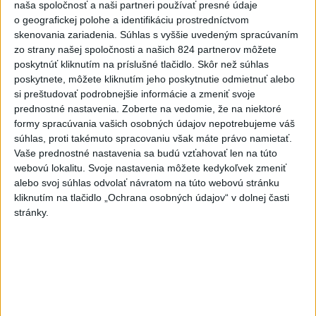
Slovensko
naša spoločnosť a naši partneri používať presné údaje
o geografickej polohe a identifikáciu prostredníctvom
ŽSK: VšZP znevýhodnila krajské
skenovania zariadenia. Súhlas s vyššie uvedeným spracúvaním
nemocnice v porovnaní so
zo strany našej spoločnosti a našich 824 partnerov môžete
súkromnými
poskytnúť kliknutím na príslušné tlačidlo. Skôr než súhlas
poskytnete, môžete kliknutím jeho poskytnutie odmietnuť alebo
včera 17:57
si preštudovať podrobnejšie informácie a zmeniť svoje
prednostné nastavenia.
Zoberte na vedomie, že na niektoré
KDH žiada ministra vnútra o vysvetlenie nákupu kamerových
formy spracúvania vašich osobných údajov nepotrebujeme váš
systémov
súhlas, proti takémuto spracovaniu však máte právo namietať.
Vaše prednostné nastavenia sa budú vzťahovať len na túto
Rezort vnútra reaguje na kritiku pri modernizácii dopravných
webovú lokalitu. Svoje nastavenia môžete kedykoľvek zmeniť
kamier
alebo svoj súhlas odvolať návratom na túto webovú stránku
kliknutím na tlačidlo „Ochrana osobných údajov“ v dolnej časti
SKSaPA žiada kompenzáciu pre sestry v ADOS pre sťažené
stránky.
podmienky
Zahraničie
Zemetrasenie s magnitúdou 5,8
zasiahlo západ Filipín
dnes 7:31