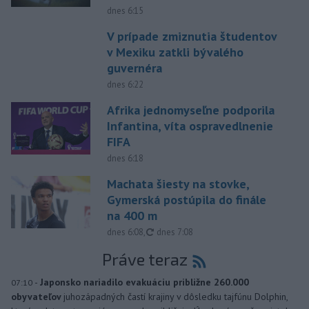
dnes 6:15
V prípade zmiznutia študentov
v Mexiku zatkli bývalého
guvernéra
dnes 6:22
Afrika jednomyseľne podporila
Infantina, víta ospravedlnenie
FIFA
dnes 6:18
Machata šiesty na stovke,
Gymerská postúpila do finále
na 400 m
aktualizované
dnes 6:08
,
dnes 7:08
Práve teraz
-
Japonsko nariadilo evakuáciu približne 260.000
07:10
obyvateľov
juhozápadných častí krajiny v dôsledku tajfúnu Dolphin,