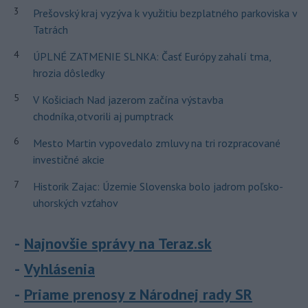
3
Prešovský kraj vyzýva k využitiu bezplatného parkoviska v
Tatrách
4
ÚPLNÉ ZATMENIE SLNKA: Časť Európy zahalí tma,
hrozia dôsledky
5
V Košiciach Nad jazerom začína výstavba
chodníka,otvorili aj pumptrack
6
Mesto Martin vypovedalo zmluvy na tri rozpracované
investičné akcie
7
Historik Zajac: Územie Slovenska bolo jadrom poľsko-
uhorských vzťahov
Najnovšie správy na Teraz.sk
Vyhlásenia
Priame prenosy z Národnej rady SR