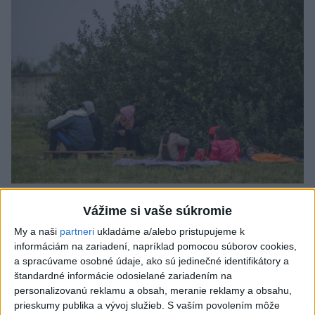
Talianska polícia rozbila sieť
Vážime si vaše súkromie
prevádzačov migrantov, zatkla osem
My a naši
partneri
ukladáme a/alebo pristupujeme k
ľudí
informáciám na zariadení, napríklad pomocou súborov cookies,
a spracúvame osobné údaje, ako sú jedinečné identifikátory a
Tí z Alžírska dopravovali migrantov na ostrov Sardínia.
štandardné informácie odosielané zariadením na
dnes 6:02
personalizovanú reklamu a obsah, meranie reklamy a obsahu,
prieskumy publika a vývoj služieb.
S vaším povolením môže