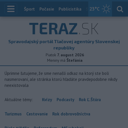
23
°C
Index
Šport
Počasie
Publicistika
Slovensko
Zahranič
TERAZ
.SK
Spravodajský portál Tlačovej agentúry Slovenskej
republiky
Piatok
7. august 2026
Meniny má
Štefánia
Úprimne ľutujeme, že sme nenašli odkaz na ktorý ste boli
nasmerovaní, ale stránka ktorú hľadáte pravdepodobne nikdy
neexistovala
Aktuálne témy:
Kvízy
Podcasty
Rok Ľ.Štúra
Turizmus
Cestovanie
Rok dobrovoľníctva