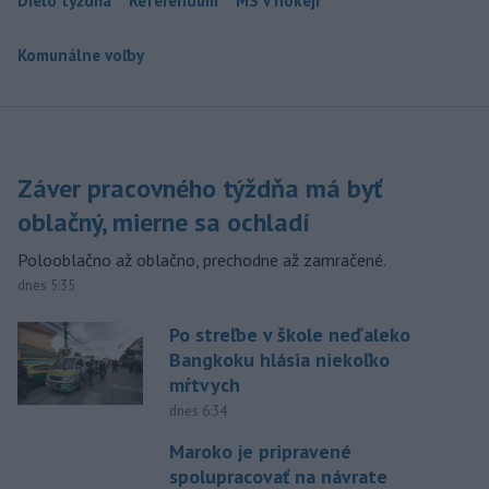
Dielo týždňa
Referendum
MS v hokeji
Komunálne voľby
Záver pracovného týždňa má byť
oblačný, mierne sa ochladí
Polooblačno až oblačno, prechodne až zamračené.
dnes 5:35
Po streľbe v škole neďaleko
Bangkoku hlásia niekoľko
mŕtvych
dnes 6:34
Maroko je pripravené
spolupracovať na návrate