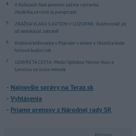
4
V Košiciach Nad jazerom začína výstavba
chodníka,otvorili aj pumptrack
5
ZRÁŽKA VLAKU S AUTOM V LOZORNE: Rušňovodič jej
už nedokázal zabrániť
6
Kruhová križovatka v Poprade v smere z Hozelca bude
hotová budúci rok
7
UZAVRETÁ CESTA: Medzi Spišskou Novou Vsou a
Levočou sa stala nehoda
Najnovšie správy na Teraz.sk
Vyhlásenia
Priame prenosy z Národnej rady SR