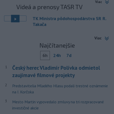
Viac
Videá a prenosy TASR TV
TK Ministra pôdohospodárstva SR R.
Takača
Viac
Najčítanejšie
6h
24h
7d
Český herec Vladimír Polívka odmietol
1
zaujímavé filmové projekty
2
Predstavitelia Mladého Hlasu podali trestné oznámenie
na I. Korčoka
3
Mesto Martin vypovedalo zmluvy na tri rozpracované
investičné akcie