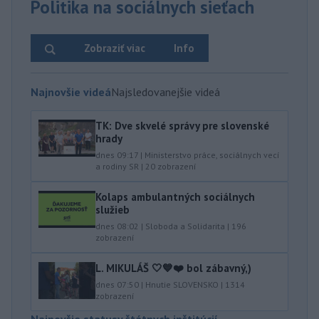
Politika na sociálnych sieťach
Zobraziť viac
Info
Najnovšie videá
Najsledovanejšie videá
TK: Dve skvelé správy pre slovenské
hrady
dnes 09:17
|
Ministerstvo práce, sociálnych vecí
a rodiny SR
|
20
zobrazení
Kolaps ambulantných sociálnych
služieb
dnes 08:02
|
Sloboda a Solidarita
|
196
zobrazení
L. MIKULÁŠ 🤍💙❤️ bol zábavný,)
dnes 07:50
|
Hnutie SLOVENSKO
|
1314
zobrazení