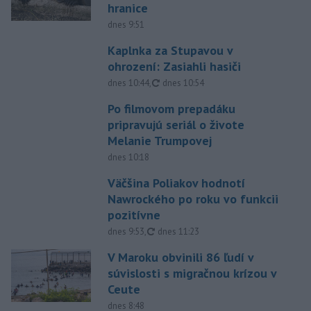
hranice
dnes 9:51
Kaplnka za Stupavou v
ohrození: Zasiahli hasiči
aktualizované
dnes 10:44
,
dnes 10:54
Po filmovom prepadáku
pripravujú seriál o živote
Melanie Trumpovej
dnes 10:18
Väčšina Poliakov hodnotí
Nawrockého po roku vo funkcii
pozitívne
aktualizované
dnes 9:53
,
dnes 11:23
V Maroku obvinili 86 ľudí v
súvislosti s migračnou krízou v
Ceute
dnes 8:48