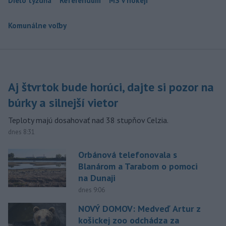
Dielo týždňa
Referendum
MS v hokeji
Komunálne voľby
Aj štvrtok bude horúci, dajte si pozor na
búrky a silnejší vietor
Teploty majú dosahovať nad 38 stupňov Celzia.
dnes 8:31
Orbánová telefonovala s
Blanárom a Tarabom o pomoci
na Dunaji
dnes 9:06
NOVÝ DOMOV: Medveď Artur z
košickej zoo odchádza za