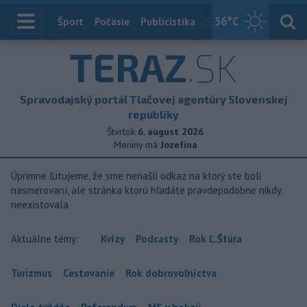
36
°C
Index
Šport
Počasie
Publicistika
Slovensko
Zahranič
TERAZ
.SK
Spravodajský portál Tlačovej agentúry Slovenskej
republiky
Štvrtok
6. august 2026
Meniny má
Jozefína
Úprimne ľutujeme, že sme nenašli odkaz na ktorý ste boli
nasmerovaní, ale stránka ktorú hľadáte pravdepodobne nikdy
neexistovala
Aktuálne témy:
Kvízy
Podcasty
Rok Ľ.Štúra
Turizmus
Cestovanie
Rok dobrovoľníctva