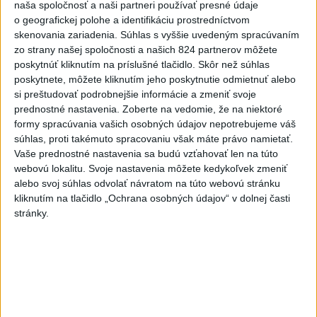
naša spoločnosť a naši partneri používať presné údaje
SKSaPA žiada kompenzáciu pre sestry v ADOS pre sťažené
o geografickej polohe a identifikáciu prostredníctvom
podmienky
skenovania zariadenia. Súhlas s vyššie uvedeným spracúvaním
zo strany našej spoločnosti a našich 824 partnerov môžete
SNS vyzýva T. Tarabu, aby navrhol zrušenie uznesení k
poskytnúť kliknutím na príslušné tlačidlo. Skôr než súhlas
zonáciám
poskytnete, môžete kliknutím jeho poskytnutie odmietnuť alebo
si preštudovať podrobnejšie informácie a zmeniť svoje
Kuffa: Bude potrebné vo väčšej miere budovať vodozádržné
prednostné nastavenia.
Zoberte na vedomie, že na niektoré
opatrenia
formy spracúvania vašich osobných údajov nepotrebujeme váš
súhlas, proti takémuto spracovaniu však máte právo namietať.
Zahraničie
Vaše prednostné nastavenia sa budú vzťahovať len na túto
webovú lokalitu. Svoje nastavenia môžete kedykoľvek zmeniť
V USA schválili prvú mRNA vakcínu
alebo svoj súhlas odvolať návratom na túto webovú stránku
proti chrípke
kliknutím na tlačidlo „Ochrana osobných údajov“ v dolnej časti
stránky.
dnes 11:36
Severná Kórea odpálila ďalší neidentifikovaný projektil, tvrdí
Soul
Väčšina Poliakov hodnotí Nawrockého po roku vo funkcii
pozitívne