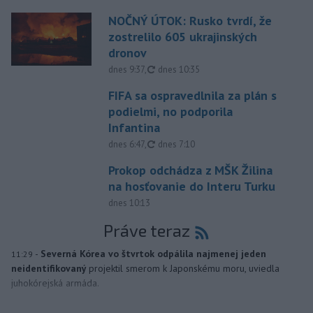
NOČNÝ ÚTOK: Rusko tvrdí, že
zostrelilo 605 ukrajinských
dronov
aktualizované
dnes 9:37
,
dnes 10:35
FIFA sa ospravedlnila za plán s
podielmi, no podporila
Infantina
aktualizované
dnes 6:47
,
dnes 7:10
Prokop odchádza z MŠK Žilina
na hosťovanie do Interu Turku
dnes 10:13
Práve teraz
-
Severná Kórea vo štvrtok odpálila najmenej jeden
11:29
neidentifikovaný
projektil smerom k Japonskému moru, uviedla
juhokórejská armáda.