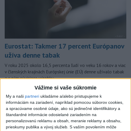
Eurostat: Takmer 17 percent Európanov
užíva denne tabak
V roku 2025 okolo 16,5 percenta ľudí vo veku 16 rokov a viac
v členských krajinách Európskej únie (EÚ) denne užívalo tabak
a s ním súvisiace výrobky.
dnes 7:18
Vážime si vaše súkromie
My a naši
partneri
ukladáme a/alebo pristupujeme k
Slovensko
informáciám na zariadení, napríklad pomocou súborov cookies,
a spracúvame osobné údaje, ako sú jedinečné identifikátory a
Najväčší dopyt je po učiteľoch
štandardné informácie odosielané zariadením na
matematiky, angličtiny a fyziky
personalizovanú reklamu a obsah, meranie reklamy a obsahu,
dnes 11:34
prieskumy publika a vývoj služieb.
S vaším povolením môže