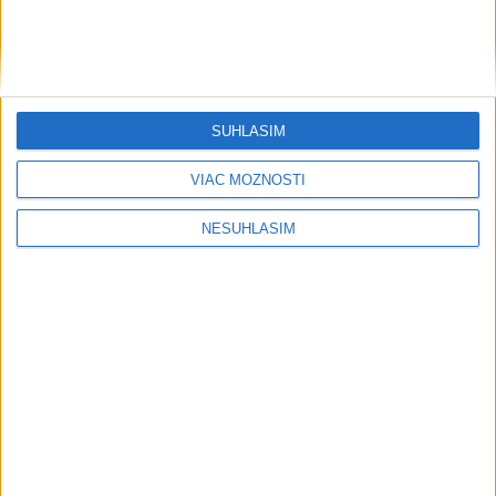
....
SÚHLASÍM
VIAC MOŽNOSTÍ
NESÚHLASÍM
Neprehliadnite