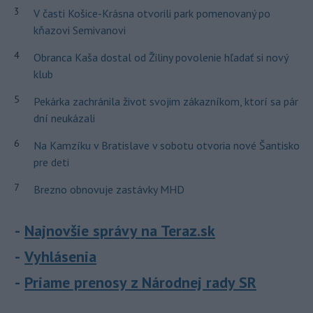
3
V časti Košice-Krásna otvorili park pomenovaný po
kňazovi Semivanovi
4
Obranca Kaša dostal od Žiliny povolenie hľadať si nový
klub
5
Pekárka zachránila život svojim zákazníkom, ktorí sa pár
dní neukázali
6
Na Kamzíku v Bratislave v sobotu otvoria nové Šantisko
pre deti
7
Brezno obnovuje zastávky MHD
Najnovšie správy na Teraz.sk
Vyhlásenia
Priame prenosy z Národnej rady SR