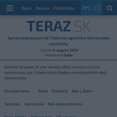
29
°C
Index
Šport
Počasie
Publicistika
Slovensko
Zahranič
TERAZ
.SK
Spravodajský portál Tlačovej agentúry Slovenskej
republiky
Sobota
8. august 2026
Meniny má
Oskar
Úprimne ľutujeme, že sme nenašli odkaz na ktorý ste boli
nasmerovaní, ale stránka ktorú hľadáte pravdepodobne nikdy
neexistovala
Aktuálne témy:
Kvízy
Podcasty
Rok Ľ.Štúra
Turizmus
Cestovanie
Rok dobrovoľníctva