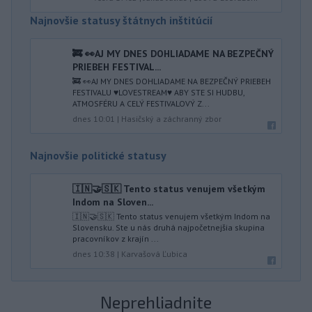
Najnovšie statusy štátnych inštitúcií
🚒 👀AJ MY DNES DOHLIADAME NA BEZPEČNÝ
PRIEBEH FESTIVAL...
🚒 👀AJ MY DNES DOHLIADAME NA BEZPEČNÝ PRIEBEH
FESTIVALU ♥️LOVESTREAM♥️ ABY STE SI HUDBU,
ATMOSFÉRU A CELÝ FESTIVALOVÝ Z...
dnes 10:01
|
Hasičský a záchranný zbor
Najnovšie politické statusy
🇮🇳🤝🇸🇰 Tento status venujem všetkým
Indom na Sloven...
🇮🇳🤝🇸🇰 Tento status venujem všetkým Indom na
Slovensku. Ste u nás druhá najpočetnejšia skupina
pracovníkov z krajín ...
dnes 10:38
|
Karvašová Ľubica
Neprehliadnite