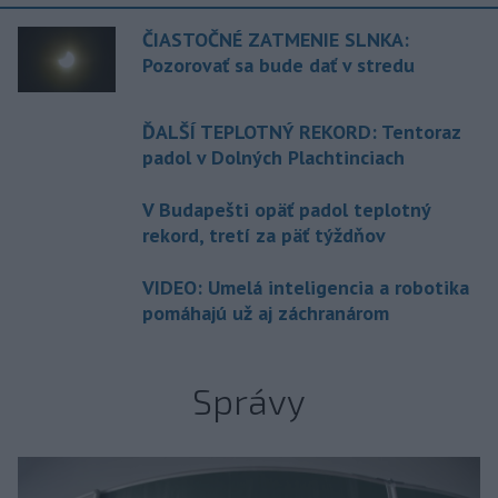
ČIASTOČNÉ ZATMENIE SLNKA:
Pozorovať sa bude dať v stredu
ĎALŠÍ TEPLOTNÝ REKORD: Tentoraz
padol v Dolných Plachtinciach
V Budapešti opäť padol teplotný
rekord, tretí za päť týždňov
VIDEO: Umelá inteligencia a robotika
pomáhajú už aj záchranárom
Správy