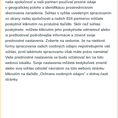
naša spoločnosť a naši partneri používať presné údaje
o geografickej polohe a identifikáciu prostredníctvom
Dielo týždňa SNG: Za(k)liate peniaze
skenovania zariadenia. Súhlas s vyššie uvedeným spracúvaním
- liatie od Miloša Boďu
zo strany našej spoločnosti a našich 824 partnerov môžete
dnes 10:18
poskytnúť kliknutím na príslušné tlačidlo. Skôr než súhlas
poskytnete, môžete kliknutím jeho poskytnutie odmietnuť alebo
si preštudovať podrobnejšie informácie a zmeniť svoje
prednostné nastavenia.
Zoberte na vedomie, že na niektoré
Klimatológ: Zeleň môže významným spôsobom
formy spracúvania vašich osobných údajov nepotrebujeme váš
ovplyvňovať klímu miest
súhlas, proti takémuto spracovaniu však máte právo namietať.
Vaše prednostné nastavenia sa budú vzťahovať len na túto
Pamiatkári: Projekty obnovy sa môžu uchádzať o ocenenie
webovú lokalitu. Svoje nastavenia môžete kedykoľvek zmeniť
Europa Nostra
alebo svoj súhlas odvolať návratom na túto webovú stránku
kliknutím na tlačidlo „Ochrana osobných údajov“ v dolnej časti
A. Danko vylúčil, že by sa SNS pred voľbami spájala, avizuje
stránky.
zmeny
Zahraničie
Do Bulharska vnikol dron a vybuchol
v blízkosti hraníc s Rumunskom