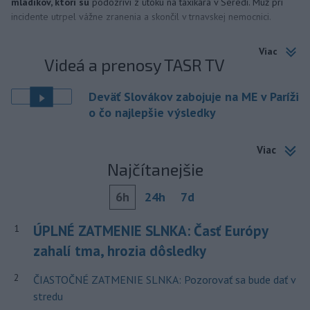
mladíkov, ktorí sú
podozriví z útoku na taxikára v Seredi. Muž pri
incidente utrpel vážne zranenia a skončil v trnavskej nemocnici.
Viac
Videá a prenosy TASR TV
Deväť Slovákov zabojuje na ME v Paríži
o čo najlepšie výsledky
Viac
Najčítanejšie
6h
24h
7d
ÚPLNÉ ZATMENIE SLNKA: Časť Európy
1
zahalí tma, hrozia dôsledky
2
ČIASTOČNÉ ZATMENIE SLNKA: Pozorovať sa bude dať v
stredu