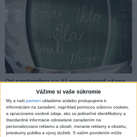
Od septembra sa AI gramotnosť stane
súčasťou vzdelávania na ZŠ
Vážime si vaše súkromie
My a naši
partneri
ukladáme a/alebo pristupujeme k
Žiaci sa budú podľa ministerstva učiť rozumieť tomu, ako AI
informáciám na zariadení, napríklad pomocou súborov cookies,
funguje, kde sú jej limity, aj to, ako si budovať zdravý vzťah k
a spracúvame osobné údaje, ako sú jedinečné identifikátory a
technológiám.
štandardné informácie odosielané zariadením na
dnes 10:53
personalizovanú reklamu a obsah, meranie reklamy a obsahu,
prieskumy publika a vývoj služieb.
S vaším povolením môže
Slovensko