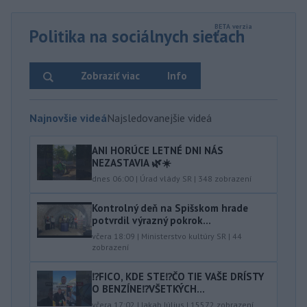
Politika na sociálnych sieťach
Zobraziť viac
Info
Najnovšie videá
Najsledovanejšie videá
ANI HORÚCE LETNÉ DNI NÁS
NEZASTAVIA 🌿☀️
dnes 06:00
|
Úrad vlády SR
|
348
zobrazení
Kontrolný deň na Spišskom hrade
potvrdil výrazný pokrok...
včera 18:09
|
Ministerstvo kultúry SR
|
44
zobrazení
⁉️FICO, KDE STE⁉️ČO TIE VAŠE DRÍSTY
O BENZÍNE⁉️VŠETKÝCH...
včera 17:02
|
Jakab Július
|
15572
zobrazení