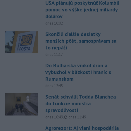
USA plánujú poskytnúť Kolumbii
pomoc vo výške jednej miliardy
dolárov
dnes 10:02
Skončili ďalšie desiatky
menších pôšt, samosprávam sa
to nepáči
dnes 11:17
Do Bulharska vnikol dron a
vybuchol v blízkosti hraníc s
Rumunskom
dnes 12:45
Senát schválil Todda Blanchea
do funkcie ministra
spravodlivosti
aktualizované
dnes 10:49
,
dnes 11:49
Agrorezort: Aj vlani hospodárila