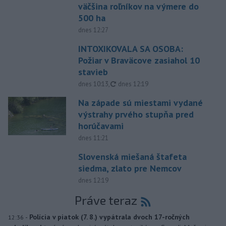
väčšina roľníkov na výmere do
500 ha
dnes 12:27
INTOXIKOVALA SA OSOBA:
Požiar v Braväcove zasiahol 10
stavieb
aktualizované
dnes 10:13
,
dnes 12:19
Na západe sú miestami vydané
výstrahy prvého stupňa pred
horúčavami
dnes 11:21
Slovenská miešaná štafeta
siedma, zlato pre Nemcov
dnes 12:19
Práve teraz
-
Polícia v piatok (7. 8.) vypátrala dvoch 17-ročných
12:36