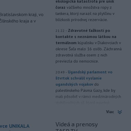
ekologická katastrofa pre únik
čoraz
väčšieho množstva ropy z
tankera, ktorý narazil na plytčinu v
Bratislavskom kraji, vo
blízkosti prírodnej rezervácie.
ilinského kraja a v
-
Zdravotné ťažkosti po
21:22
kontakte s neznámou látkou na
termálnom
kúpalisku v Diakovciach v
okrese Šaľa malo 16 osôb. Záchranná
zdravotná služba osem z nich
previezla do nemocnice.
-
Ugandský parlament vo
20:49
štvrtok schválil vyslanie
ugandských vojakov
do
palestínskeho Pásma Gazy, kde by
mali pôsobiť v rámci medzinárodných
stabilizačných síl, ktoré navrhol
americký prezident Donald Trump.
Viac
-
Anglická futbalová asociácia
20:07
Videá a prenosy
ovce UNIKALA
(FA) stiahla svoju podporu