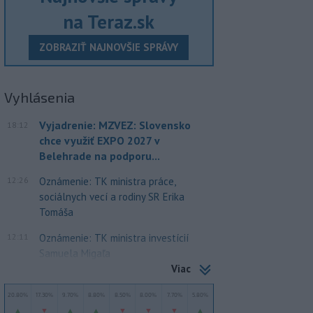
na Teraz.sk
ZOBRAZIŤ NAJNOVŠIE SPRÁVY
Vyhlásenia
Vyjadrenie: MZVEZ: Slovensko
18:12
chce využiť EXPO 2027 v
Belehrade na podporu...
12:26
Oznámenie: TK ministra práce,
sociálnych vecí a rodiny SR Erika
Tomáša
12:11
Oznámenie: TK ministra investícií
Samuela Migaľa
Viac