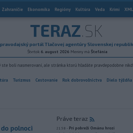
Zahraničie
Ekonomika
Regióny
Kultúra
Veda
Krimi
XML
TERAZ
.SK
pravodajský portál Tlačovej agentúry Slovenskej republi
Štvrtok
6. august 2026
Meniny má
Štefánia
ý ste boli nasmerovaní, ale stránka ktorú hľadáte pravdepodobne nikd
túra
Turizmus
Cestovanie
Rok dobrovoľníctva
Dielo týždňa
Práve teraz
do polnoci
-
Pri pobreží Ománu hrozí
21:58