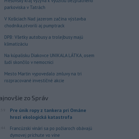
Prešovský kraj vyzýva k využitiu bezplatného
parkoviska v Tatrách
V Košiciach Nad jazerom začína výstavba
chodníka,otvorili aj pumptrack
DPB: Všetky autobusy a trolejbusy majú
klimatizáciu
Na kúpalisku Diakovce UNIKALA LÁTKA, osem
ľudí skončilo v nemocnici
Mesto Martin vypovedalo zmluvy na tri
rozpracované investičné akcie
ajnovšie
zo Správ
Pre únik ropy z tankera pri Ománe
:59
hrozí ekologická katastrofa
:44
Francúzski vinári sa po požiaroch obávajú
dymovej príchute vo víne