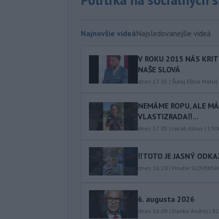
Najnovšie videá
Najsledovanejšie videá
V ROKU 2015 NÁS KRIT
NAŠE SLOVÁ
dnes 17:35
|
Šutaj Eštok Matúš
NEMÁME ROPU, ALE MÁM
VLASTIZRADA‼️...
dnes 17:05
|
Jakab Július
|
130
‼️TOTO JE JASNÝ ODKAZ
dnes 16:20
|
Hnutie SLOVENS
6. augusta 2026
dnes 16:09
|
Danko Andrej
|
82