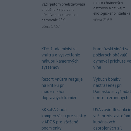
okolo chránených
VšZP pritom predstavovala
ostrovov a citlivej z
približne 78 percent
ekologického hľadiska
efektívneho casemixu
včera 21:59
nemocníc ŽSK.
včera 17:57
Francúzski vinári sa
KDH žiada ministra
požiaroch obávajú
vnútra o vysvetlenie
dymovej príchute v
nákupu kamerových
víne
systémov
Výbuch bomby
Rezort vnútra reaguje
nastraženej pri
na kritiku pri
Damasku si vyžiadal
modernizácii
obete a zranených
dopravných kamier
USA zaviedli sankci
SKSaPA žiada
voči predstaviteľom
kompenzáciu pre sestry
kubánskych
v ADOS pre sťažené
ozbrojených síl
podmienky