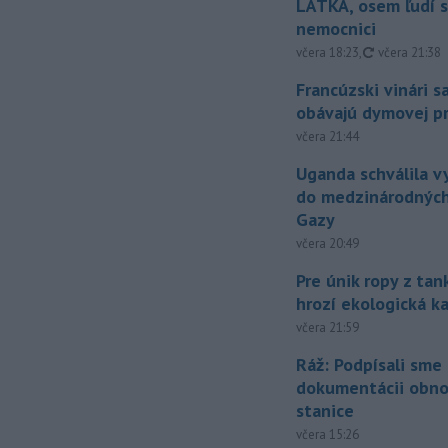
LÁTKA, osem ľudí s
nemocnici
aktualizovan
včera 18:23
,
včera 21:38
Francúzski vinári s
obávajú dymovej pr
včera 21:44
Uganda schválila v
do medzinárodných
Gazy
včera 20:49
Pre únik ropy z ta
hrozí ekologická k
včera 21:59
Ráž: Podpísali sme
dokumentácii obno
stanice
včera 15:26