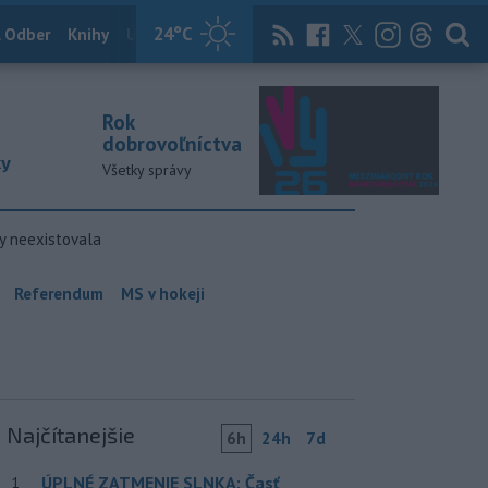
24
°C
 Odber
Knihy
Útulkovo
Magazín
News Now
Archív
TASR
Rok
dobrovoľníctva
ky
Všetky správy
y neexistovala
Referendum
MS v hokeji
Najčítanejšie
6h
24h
7d
ÚPLNÉ ZATMENIE SLNKA: Časť
1