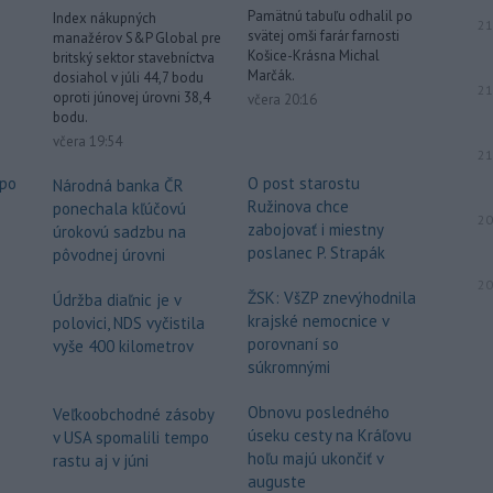
Pamätnú tabuľu odhalil po
Index nákupných
21
svätej omši farár farnosti
manažérov S&P Global pre
.
Košice-Krásna Michal
britský sektor stavebníctva
Marčák.
dosiahol v júli 44,7 bodu
21
oproti júnovej úrovni 38,4
včera 20:16
bodu.
včera 19:54
21
 po
O post starostu
Národná banka ČR
Ružinova chce
ponechala kľúčovú
20
o
zabojovať i miestny
úrokovú sadzbu na
poslanec P. Strapák
pôvodnej úrovni
20
ŽSK: VšZP znevýhodnila
Údržba diaľnic je v
krajské nemocnice v
polovici, NDS vyčistila
porovnaní so
vyše 400 kilometrov
súkromnými
e
Obnovu posledného
Veľkoobchodné zásoby
úseku cesty na Kráľovu
v USA spomalili tempo
hoľu majú ukončiť v
rastu aj v júni
auguste