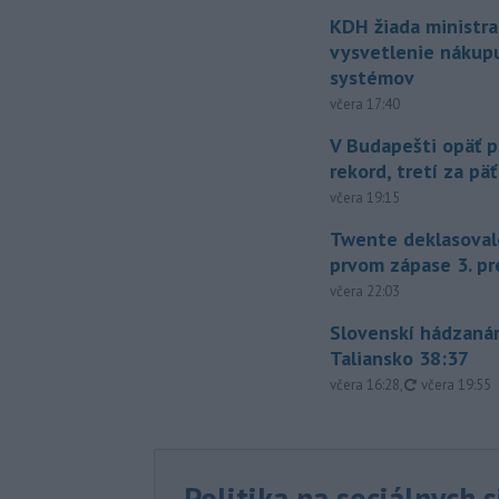
KDH žiada ministra
vysvetlenie nákup
systémov
včera 17:40
V Budapešti opäť p
rekord, tretí za pä
včera 19:15
Twente deklasoval
prvom zápase 3. pr
včera 22:03
Slovenskí hádzanár
Taliansko 38:37
aktualizovan
včera 16:28
,
včera 19:55
Politika na sociálnych 