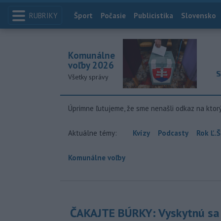
RUBRIKY
Index
Šport
Počasie
Publicistika
Slovensko
Komunálne
voľby 2026
S
Všetky správy
Úprimne ľutujeme, že sme nenašli odkaz na ktor
Aktuálne témy:
Kvízy
Podcasty
Rok Ľ.Š
Komunálne voľby
ČAKAJTE BÚRKY: Vyskytnú sa 