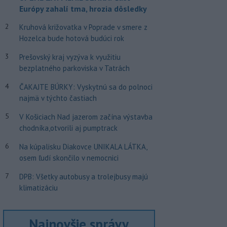
Európy zahalí tma, hrozia dôsledky
2
Kruhová križovatka v Poprade v smere z
Hozelca bude hotová budúci rok
3
Prešovský kraj vyzýva k využitiu
bezplatného parkoviska v Tatrách
4
ČAKAJTE BÚRKY: Vyskytnú sa do polnoci
najmä v týchto častiach
5
V Košiciach Nad jazerom začína výstavba
chodníka,otvorili aj pumptrack
6
Na kúpalisku Diakovce UNIKALA LÁTKA,
osem ľudí skončilo v nemocnici
7
DPB: Všetky autobusy a trolejbusy majú
klimatizáciu
Najnovšie správy