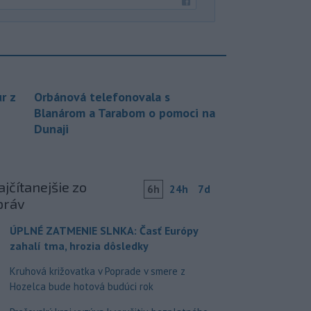
r z
Orbánová telefonovala s
Blanárom a Tarabom o pomoci na
Dunaji
jčítanejšie zo
6h
24h
7d
práv
ÚPLNÉ ZATMENIE SLNKA: Časť Európy
zahalí tma, hrozia dôsledky
Kruhová križovatka v Poprade v smere z
Hozelca bude hotová budúci rok