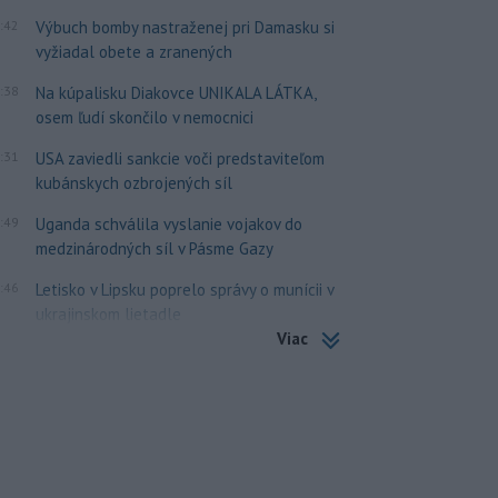
:42
Výbuch bomby nastraženej pri Damasku si
vyžiadal obete a zranených
:38
Na kúpalisku Diakovce UNIKALA LÁTKA,
osem ľudí skončilo v nemocnici
:31
USA zaviedli sankcie voči predstaviteľom
kubánskych ozbrojených síl
:49
Uganda schválila vyslanie vojakov do
medzinárodných síl v Pásme Gazy
:46
Letisko v Lipsku poprelo správy o munícii v
ukrajinskom lietadle
Viac