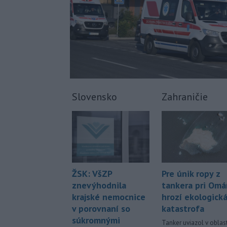
Slovensko
Zahraničie
Pre únik ropy z
ŽSK: VšZP
tankera pri Om
znevýhodnila
hrozí ekologick
krajské nemocnice
katastrofa
v porovnaní so
súkromnými
Tanker uviazol v oblast