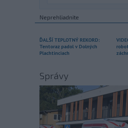
Neprehliadnite
ĎALŠÍ TEPLOTNÝ REKORD:
VIDE
Tentoraz padol v Dolných
robo
Plachtinciach
zách
Správy