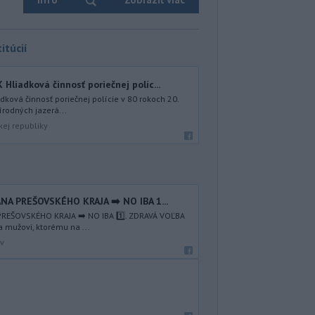
itúcií
iadková činnosť poriečnej políc...
ová činnosť poriečnej polície v 80 rokoch 20.
írodných jazerá...
kej republiky
NA PREŠOVSKÉHO KRAJA ➡️ NO IBA 1️...
REŠOVSKÉHO KRAJA ➡️ NO IBA 1️⃣. ZDRAVÁ VOĽBA
a mužovi, ktorému na ...
av