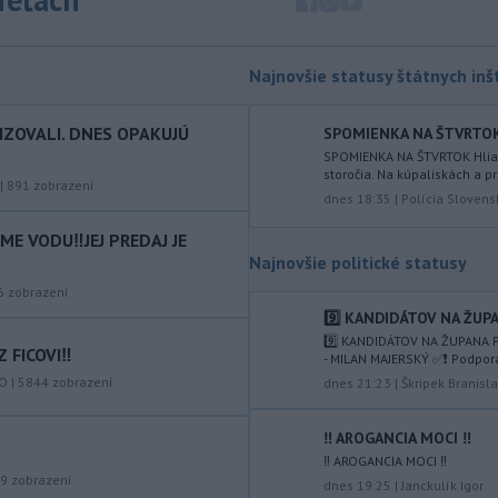
nelegálnych migrantov z Maroka do
španielskej exklávy Ceuta zomrelo
približne 100 ľudí, oznámil vo štvrtok
Najnovšie statusy štátnych inšt
tamojší starosta Juan Jesús Vivas v
Európskom parlamente.
IZOVALI. DNES OPAKUJÚ
SPOMIENKA NA ŠTVRTOK Hl
-
Meteorológovia zo
15:25
SPOMIENKA NA ŠTVRTOK Hliadk
storočia. Na kúpaliskách a pr
Slovenského
|
891
zobrazení
hydrometeorologického ústavu
dnes 18:35
|
Polícia Slovens
(SHMÚ) vo štvrtok opäť zaznamenali
E VODU‼️JEJ PREDAJ JE
nový absolútny rekord teploty
Najnovšie politické statusy
vzduchu. V Dolných Plachtinciach v
okrese Veľký Krtíš dosiahla teplota
6
zobrazení
popoludní 42 stupňov Celzia.
9️⃣ KANDIDÁTOV NA ŽUPA
9️⃣ KANDIDÁTOV NA ŽUPANA P
 FICOVI‼️
-
Podpredsedníčka
- MILAN MAJERSKÝ ✅️❗️ Podpor
13:41
vykonávajúca funkciu predsedu
KO
|
5844
zobrazení
dnes 21:23
|
Škripek Branisl
maďarského
Národného
zhromaždenia Anikó Hallerová
‼️ AROGANCIA MOCI ‼️
Nagyová vo štvrtok oznámila, že v
‼️ AROGANCIA MOCI ‼️
súlade s návrhom poslaneckého klubu
9
zobrazení
dnes 19:25
|
Janckulík Igor