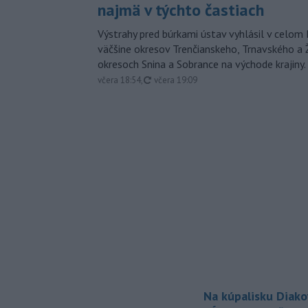
najmä v týchto častiach
Výstrahy pred búrkami ústav vyhlásil v celom 
väčšine okresov Trenčianskeho, Trnavského a Ž
okresoch Snina a Sobrance na východe krajiny.
aktualizované
včera 18:54
,
včera 19:09
Na kúpalisku Diak