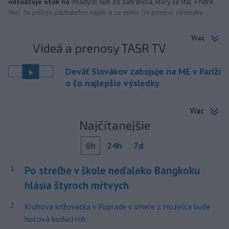
odsudzuje útok na
mladých ľudí zo zahraničia, ktorý sa stal v Nitre.
Verí, že polícia páchateľov nájde a za tento čin ponesú následky.
Viac
Videá a prenosy TASR TV
Deväť Slovákov zabojuje na ME v Paríži
o čo najlepšie výsledky
Viac
Najčítanejšie
6h
24h
7d
Po streľbe v škole neďaleko Bangkoku
1
hlásia štyroch mŕtvych
2
Kruhová križovatka v Poprade v smere z Hozelca bude
hotová budúci rok