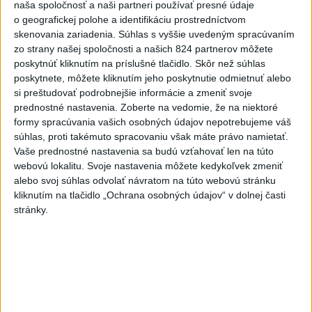
Slovensko
naša spoločnosť a naši partneri používať presné údaje
o geografickej polohe a identifikáciu prostredníctvom
skenovania zariadenia. Súhlas s vyššie uvedeným spracúvaním
ŽSK: VšZP znevýhodnila krajské
zo strany našej spoločnosti a našich 824 partnerov môžete
nemocnice v porovnaní so
poskytnúť kliknutím na príslušné tlačidlo. Skôr než súhlas
súkromnými
poskytnete, môžete kliknutím jeho poskytnutie odmietnuť alebo
včera 17:57
si preštudovať podrobnejšie informácie a zmeniť svoje
prednostné nastavenia.
Zoberte na vedomie, že na niektoré
KDH žiada ministra vnútra o vysvetlenie nákupu kamerových
formy spracúvania vašich osobných údajov nepotrebujeme váš
systémov
súhlas, proti takémuto spracovaniu však máte právo namietať.
Vaše prednostné nastavenia sa budú vzťahovať len na túto
Rezort vnútra reaguje na kritiku pri modernizácii dopravných
webovú lokalitu. Svoje nastavenia môžete kedykoľvek zmeniť
kamier
alebo svoj súhlas odvolať návratom na túto webovú stránku
kliknutím na tlačidlo „Ochrana osobných údajov“ v dolnej časti
SKSaPA žiada kompenzáciu pre sestry v ADOS pre sťažené
stránky.
podmienky
Zahraničie
EK monitoruje marocké sociálne
siete, sú tam výzvy na vpád do
Ceuty