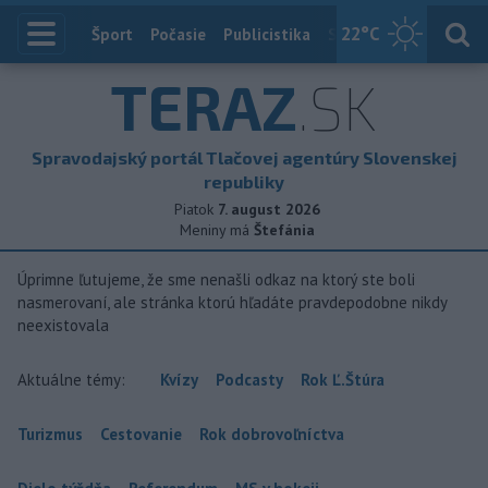
22
°C
Index
Šport
Počasie
Publicistika
Slovensko
Zahranič
TERAZ
.SK
Spravodajský portál Tlačovej agentúry Slovenskej
republiky
Piatok
7. august 2026
Meniny má
Štefánia
Úprimne ľutujeme, že sme nenašli odkaz na ktorý ste boli
nasmerovaní, ale stránka ktorú hľadáte pravdepodobne nikdy
neexistovala
Aktuálne témy:
Kvízy
Podcasty
Rok Ľ.Štúra
Turizmus
Cestovanie
Rok dobrovoľníctva