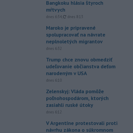
Bangkoku hlásia štyroch
mŕtvych
aktualizované
dnes 6:34
,
dnes 8:13
Maroko je pripravené
spolupracovať na návrate
neplnoletých migrantov
dnes 6:32
Trump chce znovu obmedziť
udeľovanie občianstva deťom
narodeným v USA
dnes 6:10
Zelenskyj: Vláda pomôže
poľnohospodárom, ktorých
zasiahli ruské útoky
dnes 6:12
V Argentíne protestovali proti
návrhu zákona o súkromnom