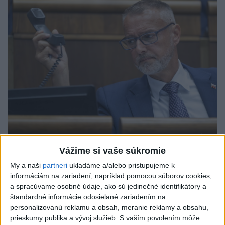
Raši odsudzuje útok na cudzincov v
Vážime si vaše súkromie
Nitre
My a naši
partneri
ukladáme a/alebo pristupujeme k
informáciám na zariadení, napríklad pomocou súborov cookies,
Verí, že polícia páchateľov nájde a za tento čin ponesú
a spracúvame osobné údaje, ako sú jedinečné identifikátory a
následky.
štandardné informácie odosielané zariadením na
personalizovanú reklamu a obsah, meranie reklamy a obsahu,
dnes 8:41
prieskumy publika a vývoj služieb.
S vaším povolením môže