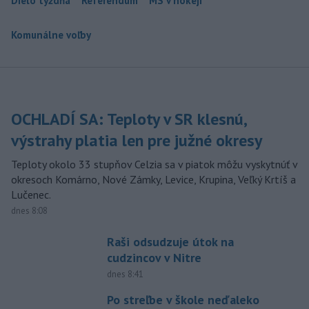
Dielo týždňa
Referendum
MS v hokeji
Komunálne voľby
OCHLADÍ SA: Teploty v SR klesnú,
výstrahy platia len pre južné okresy
Teploty okolo 33 stupňov Celzia sa v piatok môžu vyskytnúť v
okresoch Komárno, Nové Zámky, Levice, Krupina, Veľký Krtíš a
Lučenec.
dnes 8:08
Raši odsudzuje útok na
cudzincov v Nitre
dnes 8:41
Po streľbe v škole neďaleko