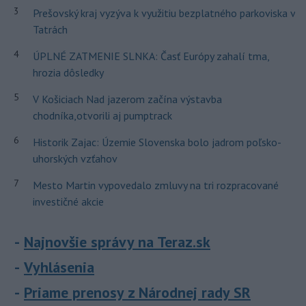
3
Prešovský kraj vyzýva k využitiu bezplatného parkoviska v
Tatrách
4
ÚPLNÉ ZATMENIE SLNKA: Časť Európy zahalí tma,
hrozia dôsledky
5
V Košiciach Nad jazerom začína výstavba
chodníka,otvorili aj pumptrack
6
Historik Zajac: Územie Slovenska bolo jadrom poľsko-
uhorských vzťahov
7
Mesto Martin vypovedalo zmluvy na tri rozpracované
investičné akcie
Najnovšie správy na Teraz.sk
Vyhlásenia
Priame prenosy z Národnej rady SR