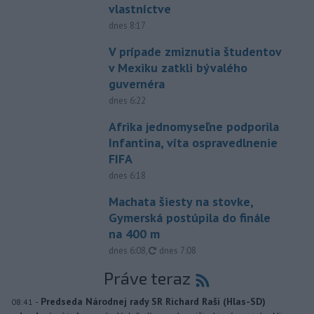
vlastníctve
dnes 8:17
V prípade zmiznutia študentov
v Mexiku zatkli bývalého
guvernéra
dnes 6:22
Afrika jednomyseľne podporila
Infantina, víta ospravedlnenie
FIFA
dnes 6:18
Machata šiesty na stovke,
Gymerská postúpila do finále
na 400 m
aktualizované
dnes 6:08
,
dnes 7:08
Práve teraz
-
Predseda Národnej rady SR Richard Raši (Hlas-SD)
08:41