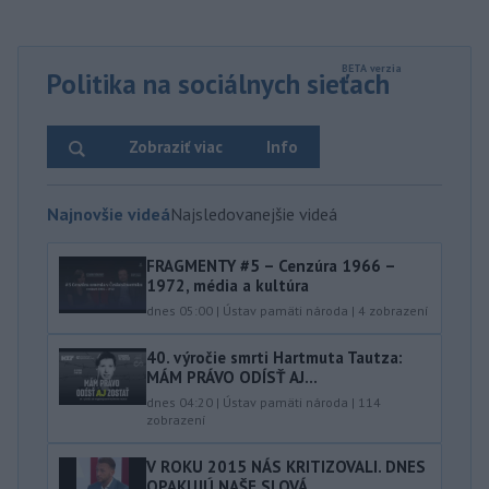
Politika na sociálnych sieťach
Zobraziť viac
Info
Najnovšie videá
Najsledovanejšie videá
FRAGMENTY #5 – Cenzúra 1966 –
1972, média a kultúra
dnes 05:00
|
Ústav pamäti národa
|
4
zobrazení
40.⁠ ⁠výročie smrti Hartmuta Tautza:
MÁM PRÁVO ODÍSŤ AJ...
dnes 04:20
|
Ústav pamäti národa
|
114
zobrazení
V ROKU 2015 NÁS KRITIZOVALI. DNES
OPAKUJÚ NAŠE SLOVÁ