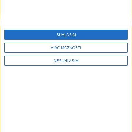
SÚHLASÍM
VIAC MOŽNOSTÍ
NESÚHLASÍM
....