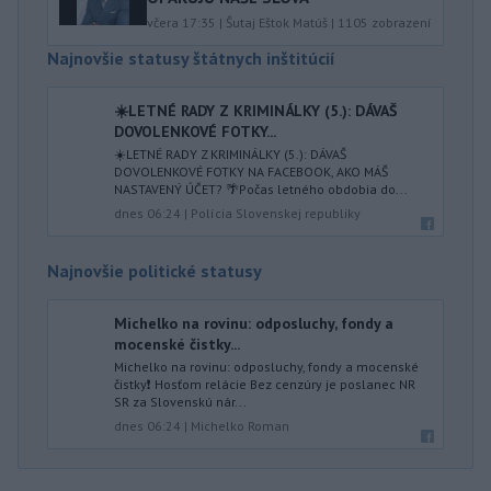
včera 17:35
|
Šutaj Eštok Matúš
|
1105
zobrazení
Najnovšie statusy štátnych inštitúcií
☀️LETNÉ RADY Z KRIMINÁLKY (5.): DÁVAŠ
DOVOLENKOVÉ FOTKY...
☀️LETNÉ RADY Z KRIMINÁLKY (5.): DÁVAŠ
DOVOLENKOVÉ FOTKY NA FACEBOOK, AKO MÁŠ
NASTAVENÝ ÚČET? 🌴Počas letného obdobia do...
dnes 06:24
|
Polícia Slovenskej republiky
Najnovšie politické statusy
Michelko na rovinu: odposluchy, fondy a
mocenské čistky...
Michelko na rovinu: odposluchy, fondy a mocenské
čistky❗️ Hosťom relácie Bez cenzúry je poslanec NR
SR za Slovenskú nár...
dnes 06:24
|
Michelko Roman