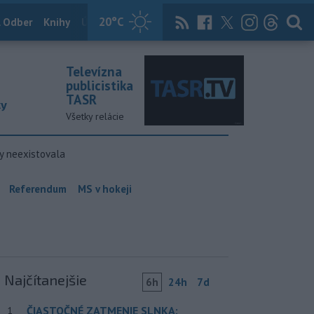
20
°C
 Odber
Knihy
Útulkovo
Magazín
News Now
Archív
TASR
Televízna
publicistika
TASR
ky
Všetky relácie
y neexistovala
Referendum
MS v hokeji
Najčítanejšie
6h
24h
7d
ČIASTOČNÉ ZATMENIE SLNKA:
1