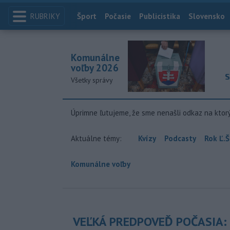
RUBRIKY
Index
Šport
Počasie
Publicistika
Slovensko
Komunálne
voľby 2026
S
Všetky správy
Úprimne ľutujeme, že sme nenašli odkaz na ktor
Aktuálne témy:
Kvízy
Podcasty
Rok Ľ.Š
Komunálne voľby
VEĽKÁ PREDPOVEĎ POČASIA: