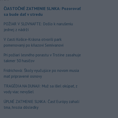
ČIASTOČNÉ ZATMENIE SLNKA: Pozorovať
sa bude dať v stredu
POŽIAR V SLOVNAFTE: Došlo k narušeniu
jednej z nádrží
V časti Košice-Krásna otvorili park
pomenovaný po kňazovi Semivanovi
Pri požiari lesného porastu v Trstíne zasahuje
takmer 50 hasičov
Fridrichová: Školy vyučujúce po novom musia
mať pripravené osnovy
TRAGÉDIA NA DUNAJI: Muž sa išiel okúpať, z
vody viac nevyšiel
ÚPLNÉ ZATMENIE SLNKA: Časť Európy zahalí
tma, hrozia dôsledky