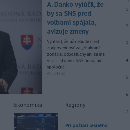
júla 2026 herečka a dlhoročná
A. Danko vylúčil, že
členka
Slovenského komorného
1
by sa SNS pred
divadla (SKD) v Martine Helena
Sudická.
voľbami spájala,
2
avizuje zmeny
-
Národná diaľničná
10:15
spoločnosť (NDS) ukončila výmenu
Vyhlásil, že už nebude niesť
mostného
záveru na ľavej strane
3
zodpovednosť za „zbabrané
mosta Lanfranconi, ktorý je súčasťou
zonácie, odposluchy ani za iné
bratislavskej diaľnice D2.
veci, s ktorými SNS nemá nič
4
Viac >
spoločné“.
včera 18:51
5
6
Ekonomika
Regióny
7
Pri požiari lesného