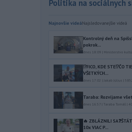
Politika na sociálnych 
Najnovšie videá
Najsledovanejšie videá
Kontrolný deň na Spišs
pokrok...
dnes 18:09
|
Ministerstvo kult
⁉️FICO, KDE STE⁉️ČO T
VŠETKÝCH...
dnes 17:02
|
Jakab Július
|
585
Taraba: Rozvíjame vše
dnes 16:57
|
Taraba Tomáš
|
4
🔥 ZBLÁZNILI SA❓️ŠTÁ
10x VIAC P...