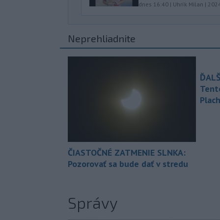
dnes 16:40
|
Uhrík Milan
|
202
Neprehliadnite
ĎALŠ
Tent
Plach
ČIASTOČNÉ ZATMENIE SLNKA:
Pozorovať sa bude dať v stredu
Správy