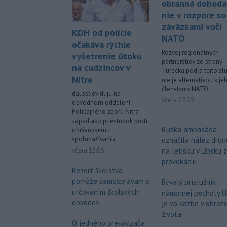
obranná dohoda
nie v rozpore so
záväzkami voči
KDH od polície
NATO
očakáva rýchle
Rozvoj regionálnych
vyšetrenie útoku
partnerstiev zo strany
na cudzincov v
Turecka podľa tejto sl
Nitre
nie je alternatívou k je
členstvu v NATO.
dalosť evidujú na
včera 22:09
obvodnom oddelení
Policajného zboru Nitra-
západ ako priestupok proti
Ruská ambasáda
občianskemu
spolunažívaniu.
označila nález dron
včera 18:06
na letisku v Lipsku 
provokáciu
Rezort školstva
pomôže samosprávam s
Bývalý príslušník
určovaním školských
námornej pechoty 
obvodov
je vo väzbe v ohroz
života
O jedného prevádzača