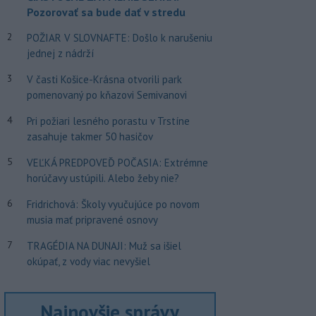
Pozorovať sa bude dať v stredu
2
POŽIAR V SLOVNAFTE: Došlo k narušeniu
jednej z nádrží
3
V časti Košice-Krásna otvorili park
pomenovaný po kňazovi Semivanovi
4
Pri požiari lesného porastu v Trstíne
zasahuje takmer 50 hasičov
5
VEĽKÁ PREDPOVEĎ POČASIA: Extrémne
horúčavy ustúpili. Alebo žeby nie?
6
Fridrichová: Školy vyučujúce po novom
musia mať pripravené osnovy
7
TRAGÉDIA NA DUNAJI: Muž sa išiel
okúpať, z vody viac nevyšiel
Najnovšie správy