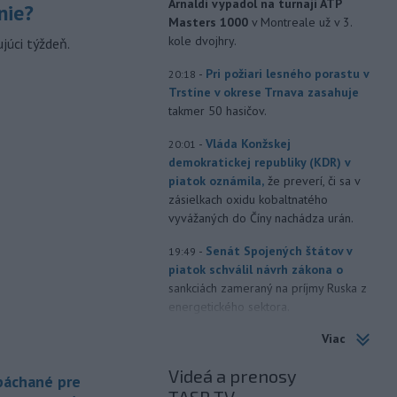
Arnaldi vypadol na turnaji ATP
nie?
Masters 1000
v Montreale už v 3.
kole dvojhry.
júci týždeň.
-
Pri požiari lesného porastu v
20:18
Trstíne v okrese Trnava zasahuje
takmer 50 hasičov.
-
Vláda Konžskej
20:01
demokratickej republiky (KDR) v
piatok oznámila,
že preverí, či sa v
zásielkach oxidu kobaltnatého
vyvážaných do Číny nachádza urán.
-
Senát Spojených štátov v
19:49
piatok schválil návrh zákona o
sankciách zameraný na príjmy Ruska z
energetického sektora.
Viac
-
Slovenská polícia prispela k
16:08
objasneniu prípadu prevádzačstva,
Videá a prenosy
ktorý sa podarilo ukončiť
 páchané pre
právoplatným odsúdením páchateľa v