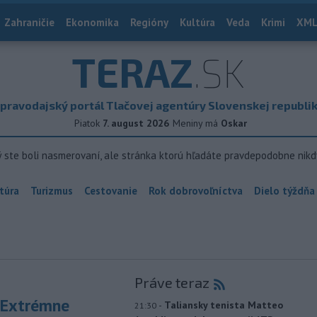
Zahraničie
Ekonomika
Regióny
Kultúra
Veda
Krimi
XML
TERAZ
.SK
pravodajský portál Tlačovej agentúry Slovenskej republi
Piatok
7. august 2026
Meniny má
Oskar
ý ste boli nasmerovaní, ale stránka ktorú hľadáte pravdepodobne nikd
túra
Turizmus
Cestovanie
Rok dobrovoľníctva
Dielo týždňa
Práve teraz
 Extrémne
-
Taliansky tenista Matteo
21:30