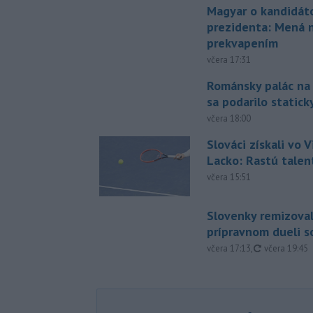
Magyar o kandidát
prezidenta: Mená 
prekvapením
včera 17:31
Románsky palác na
sa podarilo statick
včera 18:00
Slováci získali vo V
Lacko: Rastú talen
včera 15:51
Slovenky remizoval
prípravnom dueli s
aktualizovan
včera 17:13
,
včera 19:45