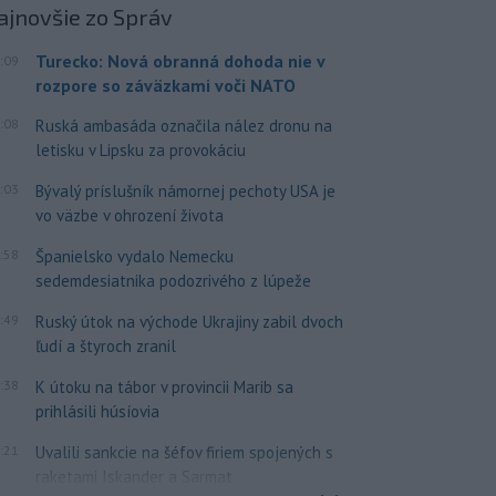
ajnovšie
zo Správ
Turecko: Nová obranná dohoda nie v
:09
rozpore so záväzkami voči NATO
:08
Ruská ambasáda označila nález dronu na
letisku v Lipsku za provokáciu
:03
Bývalý príslušník námornej pechoty USA je
vo väzbe v ohrození života
:58
Španielsko vydalo Nemecku
sedemdesiatnika podozrivého z lúpeže
:49
Ruský útok na východe Ukrajiny zabil dvoch
ľudí a štyroch zranil
:38
K útoku na tábor v provincii Marib sa
prihlásili húsíovia
:21
Uvalili sankcie na šéfov firiem spojených s
raketami Iskander a Sarmat