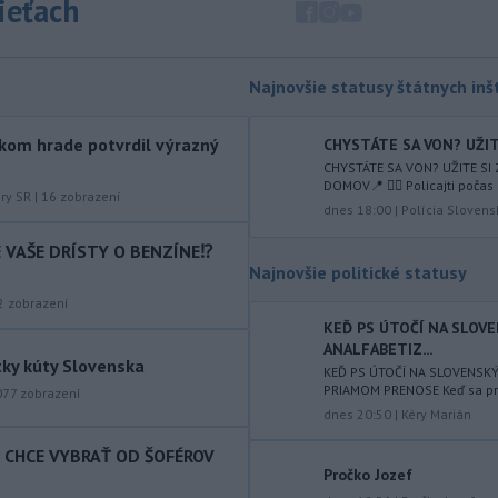
sieťach
augusta
rozhodnúť o novom
generálnom prokurátorovi, ak
parlament schváli skrátenie jeho
šesťmesačnej výpovednej lehoty.
Najnovšie statusy štátnych inšt
-
Silné búrky vo štvrtok
12:00
kom hrade potvrdil výrazný
CHYSTÁTE SA VON? UŽITE
vyvolali v hornatých oblastiach
CHYSTÁTE SA VON? UŽITE SI
západného
Rakúska povodne a
DOMOV📍 👮‍♂️ Policajti počas 
zosuvy pôdy.
úry SR
|
16
zobrazení
dnes 18:00
|
Polícia Slovens
-
Slovenský
11:51
IE VAŠE DRÍSTY O BENZÍNE⁉️
hydrometeorologický ústav (SHMÚ)
Najnovšie politické statusy
varuje v piatok
pred búrkami vo
2
zobrazení
viacerých okresoch stredného a
KEĎ PS ÚTOČÍ NA SLOV
východného Slovenska. Vydal preto
ANALFABETIZ...
výstrahu prvého stupňa.
tky kúty Slovenska
KEĎ PS ÚTOČÍ NA SLOVENSK
PRIAMOM PRENOSE Keď sa prog
-
Ministerstvo vnútra (MV) SR
077
zobrazení
11:18
dnes 20:50
|
Kéry Marián
požiada Národný bezpečnostný
úrad
(NBÚ) o nezávislé odborné posúdenie
T CHCE VYBRAŤ OD ŠOFÉROV
dodaných radarových zariadení, ktoré
Pročko Jozef
sú v pilotnej prevádzke.