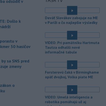
TASR TV
eba odsúdiť v
Maďarsku.
-
Piatkový požiar v
15:21
Deväť Slovákov zabojuje na ME
bratislavskej rafinérii Slovnaft je
E: Došlo k
v Paríži o čo najlepšie výsledky
pod kontrolou.
Príčina jeho vzniku
nádrží
bude predmetom vyšetrovania. Pre
é
TASR to potvrdil hovorca rafinérie
Anton Molnár.
 porastu v
VIDEO: Pri pamätníku Hartmuta
akmer 50 hasičov
-
Ministerstvo kultúry (MK) SR
Tautza odhalili nové
15:17
upraví verziu opatrenia o
informačné tabule
é
podrobnostiach poskytovania dotácií v
e by sa SNS pred
pôsobnosti rezortu.
vizuje zmeny
-
V bratislavskej rafinérii
14:17
Forsterovú čaká v Birminghame
Slovnaft horí uskladnený ropný
opäť dvojboj, Volka piate ME
produkt.
TASR o tom informovala
 zákon o
rafinéria s tým, že obyvateľom nehrozí
sku
nebezpečenstvo.
é
VIDEO: Umelá inteligencia a
-
Jedným zo zdravotných rizík
13:50
robotika pomáhajú už aj
na festivale môže byť vyššia