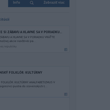
Info
Zobraziť viac
itúcií
 SI ZÁBAVU A HLAVNE SA V PORIADKU...
 ZÁBAVU A HLAVNE SA V PORIADKU VRÁŤTE
nočnej akcie navštívili pa...
kej republiky
ENSKÝ FOLKLÓR: KULTÚRNY
Ý FOLKLÓR: KULTÚRNY ANALFABETIZMUS V
resívci pustia do slovenských t...