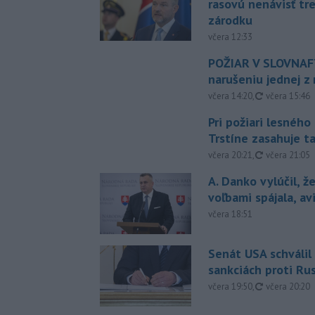
rasovú nenávisť tr
zárodku
včera 12:33
POŽIAR V SLOVNAFT
narušeniu jednej z 
aktualizovan
včera 14:20
,
včera 15:46
Pri požiari lesného
Trstíne zasahuje t
aktualizovan
včera 20:21
,
včera 21:05
A. Danko vylúčil, ž
voľbami spájala, a
včera 18:51
Senát USA schválil
sankciách proti Ru
aktualizovan
včera 19:50
,
včera 20:20