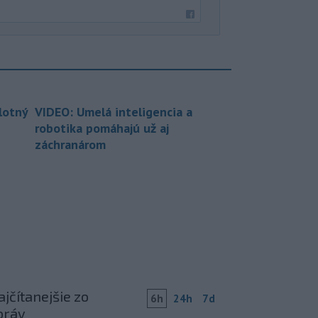
lotný
VIDEO: Umelá inteligencia a
robotika pomáhajú už aj
záchranárom
jčítanejšie zo
6h
24h
7d
práv