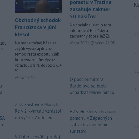
porastu v Trstíne
N
zasahuje takmer
50 hasičov
22
Obchodný schodok
Na sociálnej sieti o tom
Francúzska v júni
informoval Hasičský a
klesol
22
záchranný zbor (HaZZ).
aktualizované
včera 20:21
,
včera 21:05
Na medziročnej báze sa
užby
zvýšili vývoz aj dovoz,
ho
22
tempo rastu exportu však
bolo výraznejšie. Vývoz
vzrástol o 8 %, dovoz o 6,4
%.
21
včera 19:40
O post primátora
u
Bardejova sa bude
21
za
uchádzať Marek Šimco
Zisk zaisťovne Munich
21
Re v 2. kvartáli vzrástol
HZS: Horskí záchranári
na vyše 2,2 mld. eur
USA
pomohli v Západných
ení
Tatrách zranenému
21
turistovi
V. Putin schválil predaj