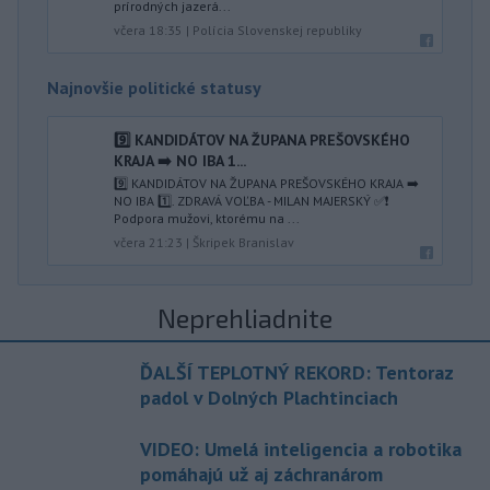
prírodných jazerá...
včera 18:35
|
Polícia Slovenskej republiky
Najnovšie politické statusy
9️⃣ KANDIDÁTOV NA ŽUPANA PREŠOVSKÉHO
KRAJA ➡️ NO IBA 1️...
9️⃣ KANDIDÁTOV NA ŽUPANA PREŠOVSKÉHO KRAJA ➡️
NO IBA 1️⃣. ZDRAVÁ VOĽBA - MILAN MAJERSKÝ ✅️❗️
Podpora mužovi, ktorému na ...
včera 21:23
|
Škripek Branislav
Neprehliadnite
ĎALŠÍ TEPLOTNÝ REKORD: Tentoraz
padol v Dolných Plachtinciach
VIDEO: Umelá inteligencia a robotika
pomáhajú už aj záchranárom