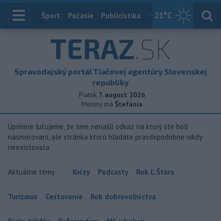
21
°C
Index
Šport
Počasie
Publicistika
Slovensko
Zahranič
TERAZ
.SK
Spravodajský portál Tlačovej agentúry Slovenskej
republiky
Piatok
7. august 2026
Meniny má
Štefánia
Úprimne ľutujeme, že sme nenašli odkaz na ktorý ste boli
nasmerovaní, ale stránka ktorú hľadáte pravdepodobne nikdy
neexistovala
Aktuálne témy:
Kvízy
Podcasty
Rok Ľ.Štúra
Turizmus
Cestovanie
Rok dobrovoľníctva