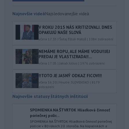
Najnovšie videá
Najsledovanejšie videá
V ROKU 2015 NÁS KRITIZOVALI. DNES
OPAKUJÚ NAŠE SLOVÁ
včera 17:35
|
Šutaj Eštok Matúš
|
1084
zobrazení
NEMÁME ROPU, ALE MÁME VODU‼️JEJ
PREDAJ JE VLASTIZRADA‼️...
včera 17:05
|
Jakab Július
|
1976
zobrazení
‼️TOTO JE JASNÝ ODKAZ FICOVI‼️
včera 16:20
|
Hnutie SLOVENSKO
|
8179
zobrazení
Najnovšie statusy štátnych inštitúcií
SPOMIENKA NA ŠTVRTOK Hliadková činnosť
poriečnej políc...
SPOMIENKA NA ŠTVRTOK Hliadková činnosť poriečnej
polície v 80 rokoch 20. storočia. Na kúpaliskách a