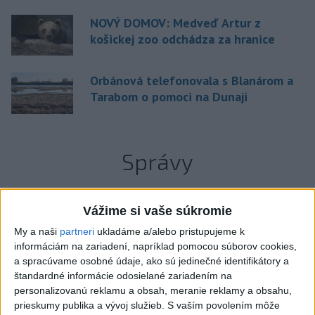
NOVÝ DOMOV: Medveď Artur z
košickej zoo odchádza za hranice
Orbánová telefonovala s Blanárom a
Tarabom o pomoci na Dunaji
Správy
Vážime si vaše súkromie
My a naši
partneri
ukladáme a/alebo pristupujeme k
informáciám na zariadení, napríklad pomocou súborov cookies,
a spracúvame osobné údaje, ako sú jedinečné identifikátory a
štandardné informácie odosielané zariadením na
personalizovanú reklamu a obsah, meranie reklamy a obsahu,
prieskumy publika a vývoj služieb.
S vaším povolením môže