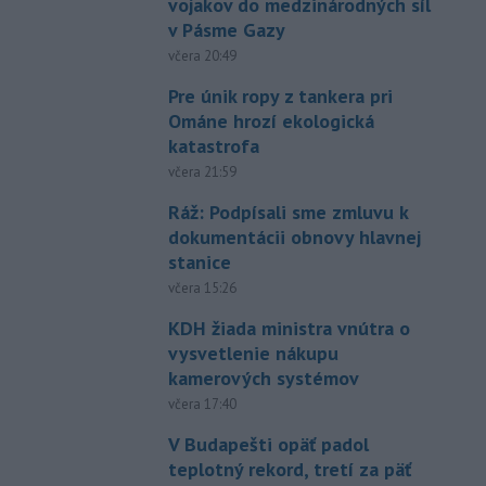
vojakov do medzinárodných síl
v Pásme Gazy
včera 20:49
Pre únik ropy z tankera pri
Ománe hrozí ekologická
katastrofa
včera 21:59
Ráž: Podpísali sme zmluvu k
dokumentácii obnovy hlavnej
stanice
včera 15:26
KDH žiada ministra vnútra o
vysvetlenie nákupu
kamerových systémov
včera 17:40
V Budapešti opäť padol
teplotný rekord, tretí za päť