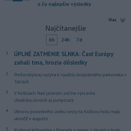
o čo najlepšie výsledky
Viac
Najčítanejšie
6h
24h
7d
ÚPLNÉ ZATMENIE SLNKA: Časť Európy
1
zahalí tma, hrozia dôsledky
2
Prešovský kraj vyzýva k využitiu bezplatného parkoviska v
Tatrách
3
V Košiciach Nad jazerom začína výstavba
chodníka,otvorili aj pumptrack
4
Obnovu posledného úseku cesty na Kráľovu hoľu majú
ukončiť v auguste
5
Kruhová križovatka v Poprade v smere z Hozelca bude