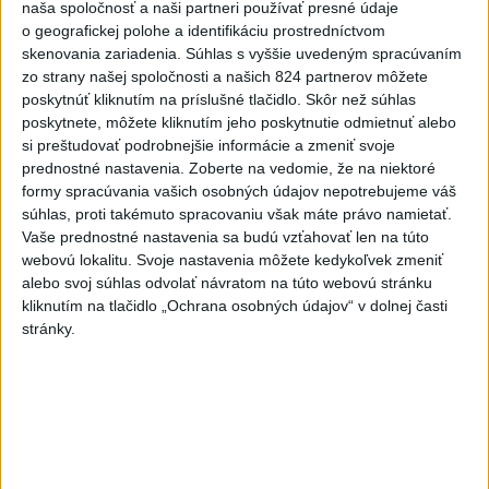
naša spoločnosť a naši partneri používať presné údaje
o geografickej polohe a identifikáciu prostredníctvom
skenovania zariadenia. Súhlas s vyššie uvedeným spracúvaním
zo strany našej spoločnosti a našich 824 partnerov môžete
poskytnúť kliknutím na príslušné tlačidlo. Skôr než súhlas
poskytnete, môžete kliknutím jeho poskytnutie odmietnuť alebo
Na kúpalisku Diakovce UNIKALA LÁTKA,
si preštudovať podrobnejšie informácie a zmeniť svoje
prednostné nastavenia.
Zoberte na vedomie, že na niektoré
osem ľudí skončilo v nemocnici
formy spracúvania vašich osobných údajov nepotrebujeme váš
súhlas, proti takémuto spracovaniu však máte právo namietať.
Na mieste zasahovala aj polícia v súčinnosti s ďalšími
Vaše prednostné nastavenia sa budú vzťahovať len na túto
záchrannými zložkami.
webovú lokalitu. Svoje nastavenia môžete kedykoľvek zmeniť
aktualizované
včera 18:23
,
včera 21:38
alebo svoj súhlas odvolať návratom na túto webovú stránku
kliknutím na tlačidlo „Ochrana osobných údajov“ v dolnej časti
Slovensko
stránky.
ŽSK: VšZP znevýhodnila krajské
nemocnice v porovnaní so
súkromnými
včera 17:57
KDH žiada ministra vnútra o vysvetlenie nákupu kamerových