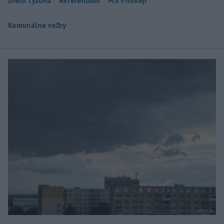
Dielo týždňa
Referendum
MS v hokeji
Komunálne voľby