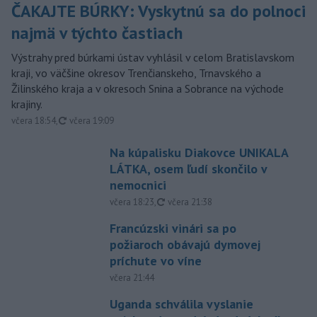
ČAKAJTE BÚRKY: Vyskytnú sa do polnoci
najmä v týchto častiach
Výstrahy pred búrkami ústav vyhlásil v celom Bratislavskom
kraji, vo väčšine okresov Trenčianskeho, Trnavského a
Žilinského kraja a v okresoch Snina a Sobrance na východe
krajiny.
aktualizované
včera 18:54
,
včera 19:09
Na kúpalisku Diakovce UNIKALA
LÁTKA, osem ľudí skončilo v
nemocnici
aktualizované
včera 18:23
,
včera 21:38
Francúzski vinári sa po
požiaroch obávajú dymovej
príchute vo víne
včera 21:44
Uganda schválila vyslanie