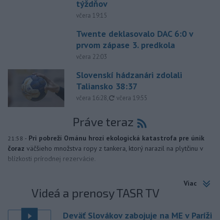
týždňov
včera 19:15
Twente deklasovalo DAC 6:0 v
prvom zápase 3. predkola
včera 22:03
Slovenskí hádzanári zdolali
Taliansko 38:37
aktualizované
včera 16:28
,
včera 19:55
Práve teraz
-
Pri pobreží Ománu hrozí ekologická katastrofa pre únik
21:58
čoraz
väčšieho množstva ropy z tankera, ktorý narazil na plytčinu v
blízkosti prírodnej rezervácie.
Viac
Videá a prenosy TASR TV
Deväť Slovákov zabojuje na ME v Paríži