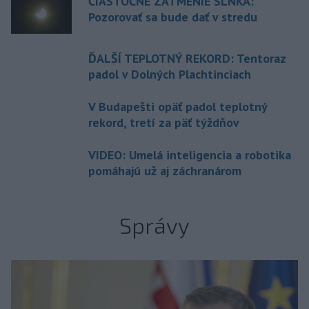
ČIASTOČNÉ ZATMENIE SLNKA:
Pozorovať sa bude dať v stredu
ĎALŠÍ TEPLOTNÝ REKORD: Tentoraz
padol v Dolných Plachtinciach
V Budapešti opäť padol teplotný
rekord, tretí za päť týždňov
VIDEO: Umelá inteligencia a robotika
pomáhajú už aj záchranárom
Správy