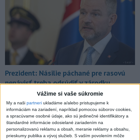
Prezident: Násilie páchané pre rasovú
nenávisť treba odsúdiť v zárodku
Mladých ľudí zo zahraničia mala v Nitre napadnúť skupina
Vážime si vaše súkromie
mužov v kuklách. Jeden z napadnutých Indov skončil v
My a naši
partneri
ukladáme a/alebo pristupujeme k
nemocnici, kde sa podrobil operácii.
informáciám na zariadení, napríklad pomocou súborov cookies,
dnes 12:33
a spracúvame osobné údaje, ako sú jedinečné identifikátory a
štandardné informácie odosielané zariadením na
Slovensko
personalizovanú reklamu a obsah, meranie reklamy a obsahu,
prieskumy publika a vývoj služieb.
S vaším povolením môže