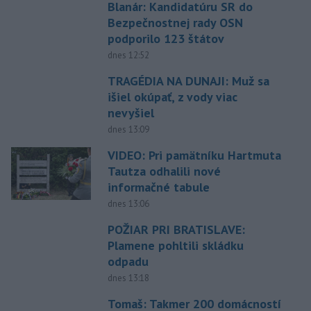
Blanár: Kandidatúru SR do
Bezpečnostnej rady OSN
podporilo 123 štátov
dnes 12:52
TRAGÉDIA NA DUNAJI: Muž sa
išiel okúpať, z vody viac
nevyšiel
dnes 13:09
VIDEO: Pri pamätníku Hartmuta
Tautza odhalili nové
informačné tabule
dnes 13:06
POŽIAR PRI BRATISLAVE:
Plamene pohltili skládku
odpadu
dnes 13:18
Tomaš: Takmer 200 domácností