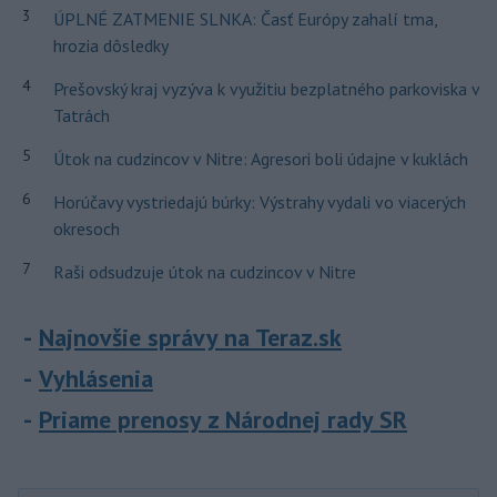
3
ÚPLNÉ ZATMENIE SLNKA: Časť Európy zahalí tma,
hrozia dôsledky
4
Prešovský kraj vyzýva k využitiu bezplatného parkoviska v
Tatrách
5
Útok na cudzincov v Nitre: Agresori boli údajne v kuklách
6
Horúčavy vystriedajú búrky: Výstrahy vydali vo viacerých
okresoch
7
Raši odsudzuje útok na cudzincov v Nitre
Najnovšie správy na Teraz.sk
Vyhlásenia
Priame prenosy z Národnej rady SR