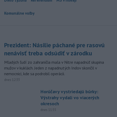
Dielo týždňa
Referendum
MS v hokeji
Komunálne voľby
Prezident: Násilie páchané pre rasovú
nenávisť treba odsúdiť v zárodku
Mladých ľudí zo zahraničia mala v Nitre napadnúť skupina
mužov v kuklách. Jeden z napadnutých Indov skončil v
nemocnici, kde sa podrobil operácii.
dnes 12:33
Horúčavy vystriedajú búrky:
Výstrahy vydali vo viacerých
okresoch
dnes 11:55