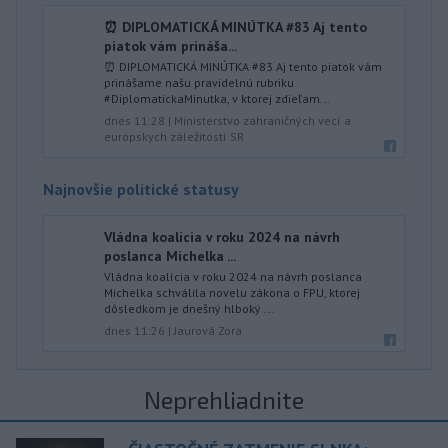
⏰ DIPLOMATICKÁ MINÚTKA #83 Aj tento
piatok vám prináša...
⏰ DIPLOMATICKÁ MINÚTKA #83 Aj tento piatok vám
prinášame našu pravidelnú rubriku
#DiplomatickaMinutka, v ktorej zdieľam...
dnes 11:28
|
Ministerstvo zahraničných vecí a
európskych záležitostí SR
Najnovšie politické statusy
Vládna koalícia v roku 2024 na návrh
poslanca Michelka ...
Vládna koalícia v roku 2024 na návrh poslanca
Michelka schválila novelu zákona o FPU, ktorej
dôsledkom je dnešný hlboký ...
dnes 11:26
|
Jaurová Zora
Neprehliadnite