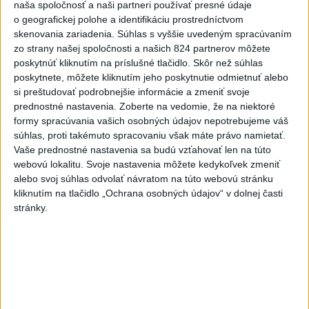
Záchranári apelujú na opatrnosť: V
naša spoločnosť a naši partneri používať presné údaje
júli vyrazili k takmer 6900 úrazom
o geografickej polohe a identifikáciu prostredníctvom
skenovania zariadenia. Súhlas s vyššie uvedeným spracúvaním
dnes 13:50
zo strany našej spoločnosti a našich 824 partnerov môžete
poskytnúť kliknutím na príslušné tlačidlo. Skôr než súhlas
V niektorých okresoch Slovenska zvýšili výstrahu pred
poskytnete, môžete kliknutím jeho poskytnutie odmietnuť alebo
teplom
si preštudovať podrobnejšie informácie a zmeniť svoje
prednostné nastavenia.
Zoberte na vedomie, že na niektoré
Tomaš: Takmer 200 domácností po búrkach dostane pomoc
formy spracúvania vašich osobných údajov nepotrebujeme váš
za 250.000 eur
súhlas, proti takémuto spracovaniu však máte právo namietať.
Vaše prednostné nastavenia sa budú vzťahovať len na túto
Blanár: Kandidatúru SR do Bezpečnostnej rady OSN
webovú lokalitu. Svoje nastavenia môžete kedykoľvek zmeniť
podporilo 123 štátov
alebo svoj súhlas odvolať návratom na túto webovú stránku
kliknutím na tlačidlo „Ochrana osobných údajov“ v dolnej časti
Zahraničie
stránky.
Pakistan, Saudská Arábia a Turecko
podpísali zmluvu o vzájomnej obrane
aktualizované
dnes 13:01
,
dnes 13:42
Na severozápade Slovinska vypukol lesný požiar