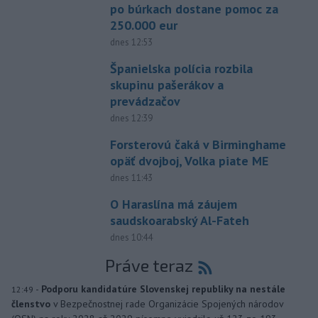
po búrkach dostane pomoc za
250.000 eur
dnes 12:53
Španielska polícia rozbila
skupinu pašerákov a
prevádzačov
dnes 12:39
Forsterovú čaká v Birminghame
opäť dvojboj, Volka piate ME
dnes 11:43
O Haraslína má záujem
saudskoarabský Al-Fateh
dnes 10:44
Práve teraz
-
Podporu kandidatúre Slovenskej republiky na nestále
12:49
členstvo
v Bezpečnostnej rade Organizácie Spojených národov