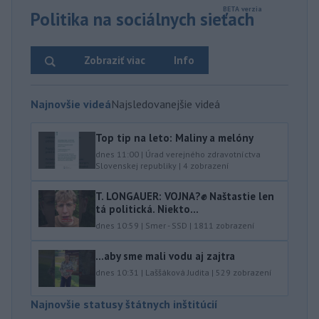
Politika na sociálnych sieťach
Zobraziť viac
Info
Najnovšie videá
Najsledovanejšie videá
Top tip na leto: Maliny a melóny
dnes 11:00
|
Úrad verejného zdravotníctva
Slovenskej republiky
|
4
zobrazení
T. LONGAUER: VOJNA?✊ Naštastie len
tá politická. Niekto...
dnes 10:59
|
Smer - SSD
|
1811
zobrazení
...aby sme mali vodu aj zajtra
dnes 10:31
|
Laššáková Judita
|
529
zobrazení
Najnovšie statusy štátnych inštitúcií