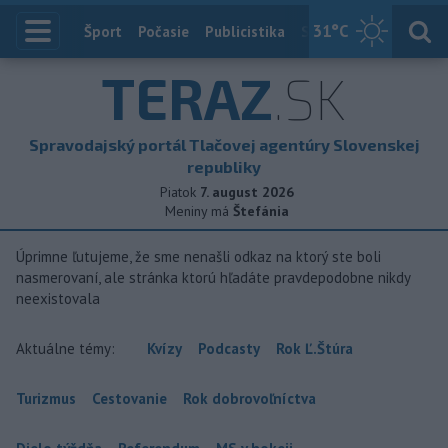
31
°C
Index
Šport
Počasie
Publicistika
Slovensko
Zahranič
TERAZ
.SK
Spravodajský portál Tlačovej agentúry Slovenskej
republiky
Piatok
7. august 2026
Meniny má
Štefánia
Úprimne ľutujeme, že sme nenašli odkaz na ktorý ste boli
nasmerovaní, ale stránka ktorú hľadáte pravdepodobne nikdy
neexistovala
Aktuálne témy:
Kvízy
Podcasty
Rok Ľ.Štúra
Turizmus
Cestovanie
Rok dobrovoľníctva