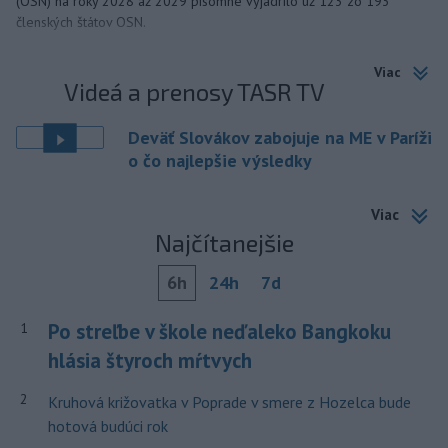
(OSN) na roky 2028 až 2029 písomne vyjadrilo už 123 zo 193
členských štátov OSN.
Viac
Videá a prenosy TASR TV
Deväť Slovákov zabojuje na ME v Paríži
o čo najlepšie výsledky
Viac
Najčítanejšie
6h
24h
7d
Po streľbe v škole neďaleko Bangkoku
1
hlásia štyroch mŕtvych
2
Kruhová križovatka v Poprade v smere z Hozelca bude
hotová budúci rok