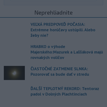
Neprehliadnite
VEĽKÁ PREDPOVEĎ POČASIA:
Extrémne horúčavy ustúpili. Alebo
žeby nie?
HRABKO o výhode
Majerského:Mazurek a Laššáková majú
rovnakých voličov
ČIASTOČNÉ ZATMENIE SLNKA:
Pozorovať sa bude dať v stredu
ĎALŠÍ TEPLOTNÝ REKORD: Tentoraz
padol v Dolných Plachtinciach