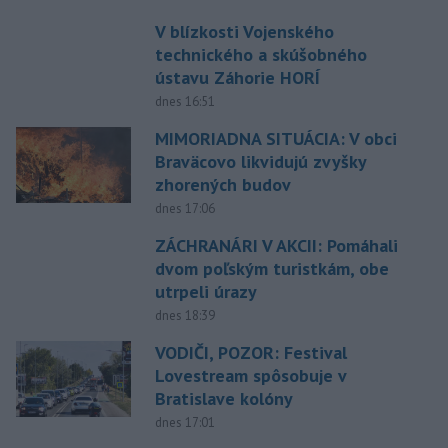
V blízkosti Vojenského
technického a skúšobného
ústavu Záhorie HORÍ
dnes 16:51
MIMORIADNA SITUÁCIA: V obci
Braväcovo likvidujú zvyšky
zhorených budov
dnes 17:06
ZÁCHRANÁRI V AKCII: Pomáhali
dvom poľským turistkám, obe
utrpeli úrazy
dnes 18:39
VODIČI, POZOR: Festival
Lovestream spôsobuje v
Bratislave kolóny
dnes 17:01