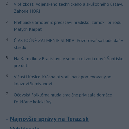
2
V blízkosti Vojenského technického a skúšobného ústavu
Záhorie HORÍ
3
Prehliadka Smoleníc predstaví hradisko, zámok i prírodu
Malých Karpát
4
ČIASTOČNÉ ZATMENIE SLNKA: Pozorovať sa bude dať v
stredu
5
Na Kamzíku v Bratislave v sobotu otvoria nové Šantisko
pre deti
6
V časti Košice-Krásna otvorili park pomenovaný po
kňazovi Semivanovi
7
Očovská folklórna hruda tradične privítala domáce
folklórne kolektívy
Najnovšie správy na Teraz.sk