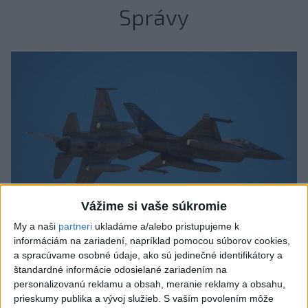
Správy
Vážime si vaše súkromie
My a naši
partneri
ukladáme a/alebo pristupujeme k
informáciám na zariadení, napríklad pomocou súborov cookies,
Typ dronu, ktorý vybuchol v Bulharsku,
a spracúvame osobné údaje, ako sú jedinečné identifikátory a
štandardné informácie odosielané zariadením na
využíva ukrajinská armáda
personalizovanú reklamu a obsah, meranie reklamy a obsahu,
prieskumy publika a vývoj služieb.
S vaším povolením môže
Podľa bulharského premiéra Rumena Radeva dron vybuchol v