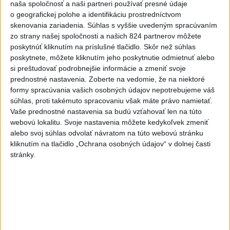
naša spoločnosť a naši partneri používať presné údaje
bezprostrednej blízkosti hraničného priechodu Kardam s
o geografickej polohe a identifikáciu prostredníctvom
Rumunskom asi 1000 metrov od kompresorovej stanice
skenovania zariadenia. Súhlas s vyššie uvedeným spracúvaním
plynovodu.
zo strany našej spoločnosti a našich 824 partnerov môžete
aktualizované
dnes 18:43
,
dnes 19:29
poskytnúť kliknutím na príslušné tlačidlo. Skôr než súhlas
poskytnete, môžete kliknutím jeho poskytnutie odmietnuť alebo
Slovensko
si preštudovať podrobnejšie informácie a zmeniť svoje
prednostné nastavenia.
Zoberte na vedomie, že na niektoré
POZOR NA HARÚČAVY: SHMÚ vydalo
formy spracúvania vašich osobných údajov nepotrebujeme váš
výstrahy prvého stupňa pred teplom
súhlas, proti takémuto spracovaniu však máte právo namietať.
Vaše prednostné nastavenia sa budú vzťahovať len na túto
dnes 19:28
webovú lokalitu. Svoje nastavenia môžete kedykoľvek zmeniť
alebo svoj súhlas odvolať návratom na túto webovú stránku
Ferraty lákajú viac turistov, najdlhší visutý lanový most je na
kliknutím na tlačidlo „Ochrana osobných údajov“ v dolnej časti
Skalke
stránky.
DOVOLENKÁRI, POZOR: Fotky z dovolenky môžu prilákať
zlodejov
Kúpele Brusno pripravujú 19. ročník festivalu Jozefa
Bednárika