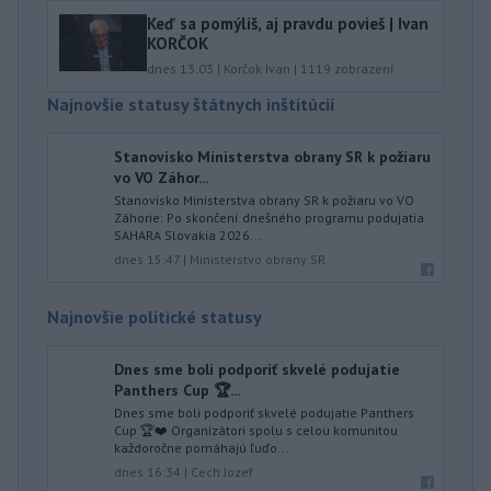
Keď sa pomýliš, aj pravdu povieš | Ivan
KORČOK
dnes 13:03
|
Korčok Ivan
|
1119
zobrazení
Najnovšie statusy štátnych inštitúcií
Stanovisko Ministerstva obrany SR k požiaru
vo VO Záhor...
Stanovisko Ministerstva obrany SR k požiaru vo VO
Záhorie: Po skončení dnešného programu podujatia
SAHARA Slovakia 2026...
dnes 15:47
|
Ministerstvo obrany SR
Najnovšie politické statusy
Dnes sme boli podporiť skvelé podujatie
Panthers Cup 🏆...
Dnes sme boli podporiť skvelé podujatie Panthers
Cup 🏆❤️ Organizátori spolu s celou komunitou
každoročne pomáhajú ľuďo...
dnes 16:34
|
Cech Jozef