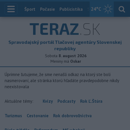
24
°C
Index
Šport
Počasie
Publicistika
Slovensko
Zahranič
TERAZ
.SK
Spravodajský portál Tlačovej agentúry Slovenskej
republiky
Sobota
8. august 2026
Meniny má
Oskar
Úprimne ľutujeme, že sme nenašli odkaz na ktorý ste boli
nasmerovaní, ale stránka ktorú hľadáte pravdepodobne nikdy
neexistovala
Aktuálne témy:
Kvízy
Podcasty
Rok Ľ.Štúra
Turizmus
Cestovanie
Rok dobrovoľníctva