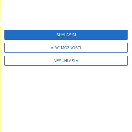
SÚHLASÍM
VIAC MOŽNOSTÍ
NESÚHLASÍM
....