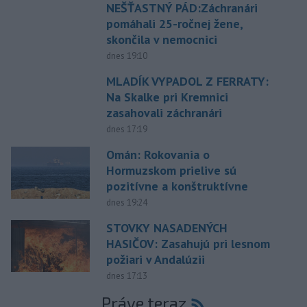
NEŠŤASTNÝ PÁD:Záchranári
pomáhali 25-ročnej žene,
skončila v nemocnici
dnes 19:10
MLADÍK VYPADOL Z FERRATY:
Na Skalke pri Kremnici
zasahovali záchranári
dnes 17:19
Omán: Rokovania o
Hormuzskom prielive sú
pozitívne a konštruktívne
dnes 19:24
STOVKY NASADENÝCH
HASIČOV: Zasahujú pri lesnom
požiari v Andalúzii
dnes 17:13
Práve teraz