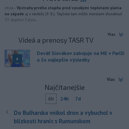
-
Výstrahy prvého stupňa pred vysokými teplotami platia
19:26
na západe
aj v nedeľu (9. 8.). Teplota tam môže miestami dosiahnuť
33 stupňov Celzia.
Viac
Videá a prenosy TASR TV
Deväť Slovákov zabojuje na ME v Paríži
o čo najlepšie výsledky
Viac
Najčítanejšie
6h
24h
7d
Do Bulharska vnikol dron a vybuchol v
1
blízkosti hraníc s Rumunskom