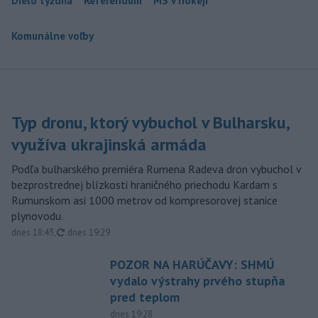
Dielo týždňa
Referendum
MS v hokeji
Komunálne voľby
Typ dronu, ktorý vybuchol v Bulharsku,
využíva ukrajinská armáda
Podľa bulharského premiéra Rumena Radeva dron vybuchol v
bezprostrednej blízkosti hraničného priechodu Kardam s
Rumunskom asi 1000 metrov od kompresorovej stanice
plynovodu.
aktualizované
dnes 18:43
,
dnes 19:29
POZOR NA HARÚČAVY: SHMÚ
vydalo výstrahy prvého stupňa
pred teplom
dnes 19:28