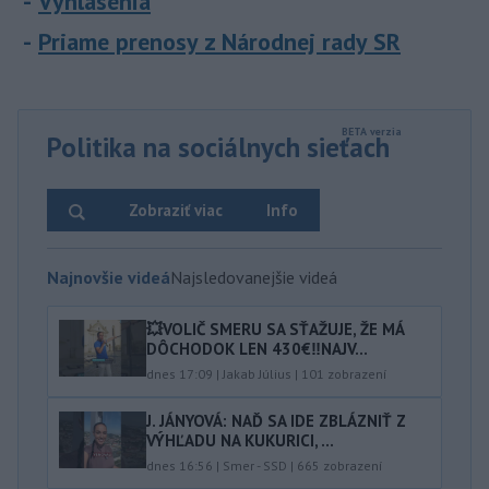
Vyhlásenia
Priame prenosy z Národnej rady SR
Politika na sociálnych sieťach
Zobraziť viac
Info
Najnovšie videá
Najsledovanejšie videá
💥VOLIČ SMERU SA SŤAŽUJE, ŽE MÁ
DÔCHODOK LEN 430€‼️NAJV...
dnes 17:09
|
Jakab Július
|
101
zobrazení
J. JÁNYOVÁ: NAĎ SA IDE ZBLÁZNIŤ Z
VÝHĽADU NA KUKURICI, ...
dnes 16:56
|
Smer - SSD
|
665
zobrazení