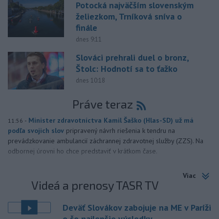
Potocká najväčším slovenským
želiezkom, Trníková sníva o
finále
dnes 9:11
Slováci prehrali duel o bronz,
Štolc: Hodnotí sa to ťažko
dnes 10:18
Práve teraz
-
Minister zdravotníctva Kamil Šaško (Hlas-SD) už má
11:56
podľa svojich slov
pripravený návrh riešenia k tendru na
prevádzkovanie ambulancií záchrannej zdravotnej služby (ZZS). Na
odbornej úrovni ho chce predstaviť v krátkom čase.
Viac
Videá a prenosy TASR TV
Deväť Slovákov zabojuje na ME v Paríži
o čo najlepšie výsledky