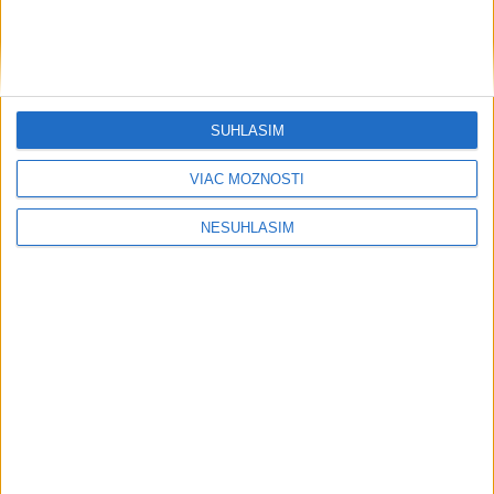
Neprehliadnite
SÚHLASÍM
VIAC MOŽNOSTÍ
NESÚHLASÍM
Publicistika