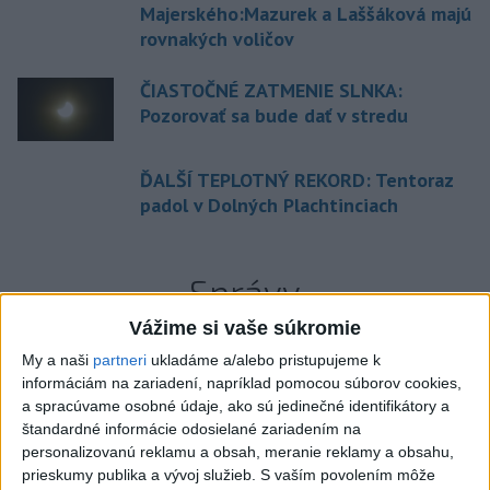
Majerského:Mazurek a Laššáková majú
rovnakých voličov
ČIASTOČNÉ ZATMENIE SLNKA:
Pozorovať sa bude dať v stredu
ĎALŠÍ TEPLOTNÝ REKORD: Tentoraz
padol v Dolných Plachtinciach
Správy
Vážime si vaše súkromie
My a naši
partneri
ukladáme a/alebo pristupujeme k
informáciám na zariadení, napríklad pomocou súborov cookies,
Odborník: Rozlišovanie medzi
a spracúvame osobné údaje, ako sú jedinečné identifikátory a
investíciami vás ochráni pred podvodmi
štandardné informácie odosielané zariadením na
personalizovanú reklamu a obsah, meranie reklamy a obsahu,
Poukázal na to, že podvodníci prispôsobujú názvy produktov
prieskumy publika a vývoj služieb.
S vaším povolením môže