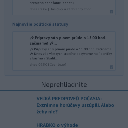
prebieha dohášanie jednotli...
dnes 09:06
|
Hasičský a záchranný zbor
Najnovšie politické statusy
🎶 Prípravy sú v plnom prúde o 15.00 hod.
začíname! 🎶 ...
🎶 Prípravy sú v plnom prúde o 15.00 hod. začíname!
🎶 Dnes vás všetkých srdečne pozývame na Pesničky
z kasína v Skalit...
dnes 09:50
|
Cech Jozef
Neprehliadnite
VEĽKÁ PREDPOVEĎ POČASIA:
Extrémne horúčavy ustúpili. Alebo
žeby nie?
HRABKO o výhode