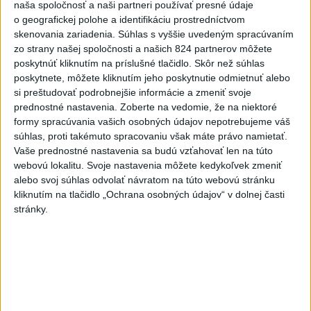
aj príbehy tomu, čo práve priťahuje pozornosť.
naša spoločnosť a naši partneri používať presné údaje
dnes 9:38
o geografickej polohe a identifikáciu prostredníctvom
skenovania zariadenia. Súhlas s vyššie uvedeným spracúvaním
Slovensko
zo strany našej spoločnosti a našich 824 partnerov môžete
poskytnúť kliknutím na príslušné tlačidlo. Skôr než súhlas
poskytnete, môžete kliknutím jeho poskytnutie odmietnuť alebo
Aktuálne je dočasne zatvorených 63
si preštudovať podrobnejšie informácie a zmeniť svoje
pôšt, všetky majú otvoriť do 30.9.
prednostné nastavenia.
Zoberte na vedomie, že na niektoré
dnes 12:17
formy spracúvania vašich osobných údajov nepotrebujeme váš
súhlas, proti takémuto spracovaniu však máte právo namietať.
Vaše prednostné nastavenia sa budú vzťahovať len na túto
Šaško chce v krátkom čase predstaviť riešenie pre
webovú lokalitu. Svoje nastavenia môžete kedykoľvek zmeniť
záchrankový tender
alebo svoj súhlas odvolať návratom na túto webovú stránku
kliknutím na tlačidlo „Ochrana osobných údajov“ v dolnej časti
Kandidovať môžu aj nezávislí, potrebujú vyzbierať podpisy od
stránky.
občanov
Slovenskí hasiči naďalej pokračujú vo svojom nasadení vo
Francúzsku
Zahraničie