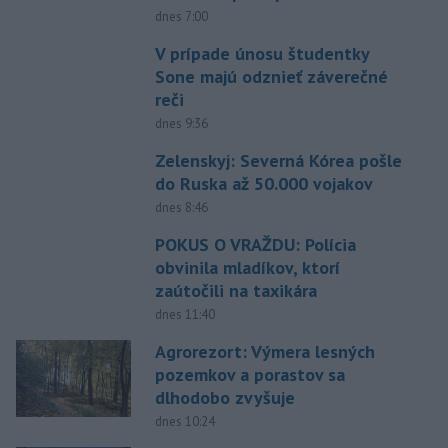
dnes 7:00
V prípade únosu študentky
Sone majú odznieť záverečné
reči
dnes 9:36
Zelenskyj: Severná Kórea pošle
do Ruska až 50.000 vojakov
dnes 8:46
POKUS O VRAŽDU: Polícia
obvinila mladíkov, ktorí
zaútočili na taxikára
dnes 11:40
Agrorezort: Výmera lesných
pozemkov a porastov sa
dlhodobo zvyšuje
dnes 10:24