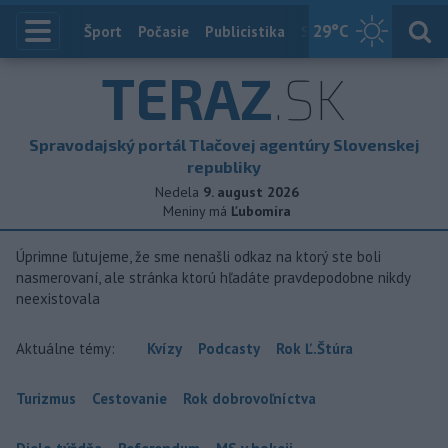
29
°C
Index
Šport
Počasie
Publicistika
Slovensko
Zahranič
TERAZ
.SK
Spravodajský portál Tlačovej agentúry Slovenskej
republiky
Nedela
9. august 2026
Meniny má
Ľubomíra
Úprimne ľutujeme, že sme nenašli odkaz na ktorý ste boli
nasmerovaní, ale stránka ktorú hľadáte pravdepodobne nikdy
neexistovala
Aktuálne témy:
Kvízy
Podcasty
Rok Ľ.Štúra
Turizmus
Cestovanie
Rok dobrovoľníctva