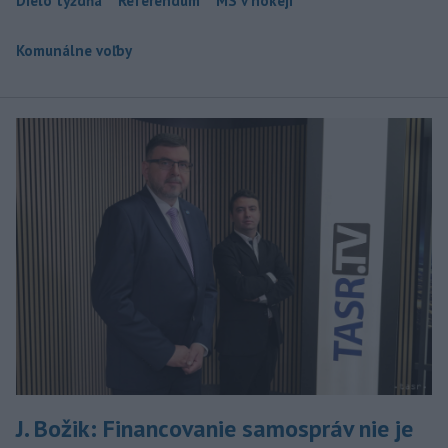
Dielo týždňa
Referendum
MS v hokeji
Komunálne voľby
J. Božik: Financovanie samospráv nie je