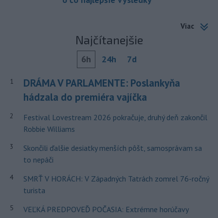
Viac
Najčítanejšie
6h
24h
7d
DRÁMA V PARLAMENTE: Poslankyňa
1
hádzala do premiéra vajíčka
2
Festival Lovestream 2026 pokračuje, druhý deň zakončil
Robbie Williams
3
Skončili ďalšie desiatky menších pôšt, samosprávam sa
to nepáči
4
SMRŤ V HORÁCH: V Západných Tatrách zomrel 76-ročný
turista
5
VEĽKÁ PREDPOVEĎ POČASIA: Extrémne horúčavy