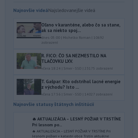
Najnovšie videá
Najsledovanejšie videá
Oľano v karanténe, alebo čo sa stane,
ak sa niekto spoj...
dnes 05:00
|
Michelko Roman
|
10692
zobrazení
R. FICO: ČO SA NEZMESTILO NA
TLAČOVKU LXV.
včera 18:24
|
Smer - SSD
|
23175
zobrazení
T. Gašpar: Kto odstrihol lacné energie
z východu? Isto ...
včera 17:56
|
Smer - SSD
|
14027
zobrazení
Najnovšie statusy štátnych inštitúcií
🔥 AKTUALIZÁCIA – LESNÝ POŽIAR V TRSTÍNE
Pri lesnom po...
🔥 AKTUALIZÁCIA – LESNÝ POŽIAR V TRSTÍNE Pri
lesnom požiari v katastri obce Trstín aktuálne