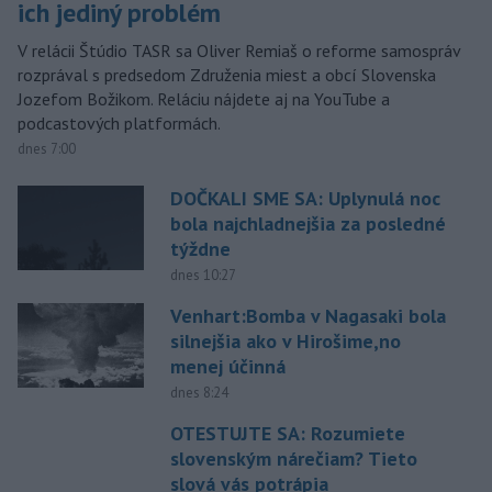
ich jediný problém
V relácii Štúdio TASR sa Oliver Remiaš o reforme samospráv
rozprával s predsedom Združenia miest a obcí Slovenska
Jozefom Božikom. Reláciu nájdete aj na YouTube a
podcastových platformách.
dnes 7:00
DOČKALI SME SA: Uplynulá noc
bola najchladnejšia za posledné
týždne
dnes 10:27
Venhart:Bomba v Nagasaki bola
silnejšia ako v Hirošime,no
menej účinná
dnes 8:24
OTESTUJTE SA: Rozumiete
slovenským nárečiam? Tieto
slová vás potrápia