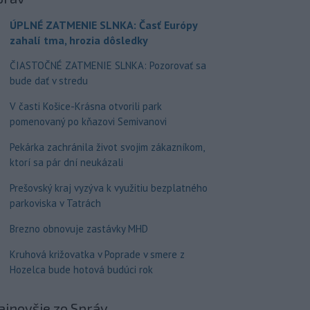
ÚPLNÉ ZATMENIE SLNKA: Časť Európy
zahalí tma, hrozia dôsledky
ČIASTOČNÉ ZATMENIE SLNKA: Pozorovať sa
bude dať v stredu
V časti Košice-Krásna otvorili park
pomenovaný po kňazovi Semivanovi
Pekárka zachránila život svojim zákazníkom,
ktorí sa pár dní neukázali
Prešovský kraj vyzýva k využitiu bezplatného
parkoviska v Tatrách
Brezno obnovuje zastávky MHD
Kruhová križovatka v Poprade v smere z
Hozelca bude hotová budúci rok
ajnovšie
zo Správ