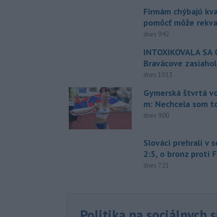
Firmám chýbajú kval
pomôcť môže rekval
dnes 9:42
INTOXIKOVALA SA O
Braväcove zasiahol
dnes 10:13
Gymerská štvrtá vo
m: Nechcela som t
dnes 9:00
Slováci prehrali v 
2:5, o bronz proti 
dnes 7:21
Politika na sociálnych 