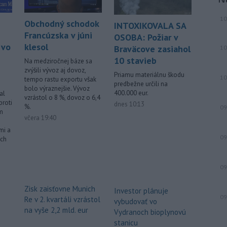
10
Obchodný schodok
INTOXIKOVALA SA
Francúzska v júni
OSOBA: Požiar v
klesol
 vo
Braväcove zasiahol
10
10 stavieb
Na medziročnej báze sa
zvýšili vývoz aj dovoz,
Priamu materiálnu škodu
10
tempo rastu exportu však
predbežne určili na
bolo výraznejšie. Vývoz
400.000 eur.
al
vzrástol o 8 %, dovoz o 6,4
proti
dnes 10:13
%.
09
m
včera 19:40
mi a
09
ych
09
Zisk zaisťovne Munich
Investor plánuje
09
Re v 2. kvartáli vzrástol
vybudovať vo
na vyše 2,2 mld. eur
Vydranoch bioplynovú
stanicu