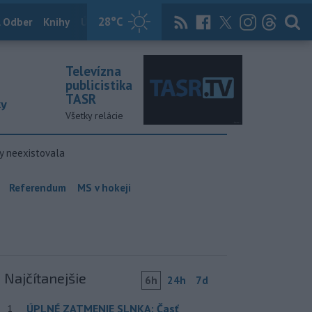
28
°C
 Odber
Knihy
Útulkovo
Magazín
News Now
Archív
TASR
Televízna
publicistika
TASR
ky
Všetky relácie
y neexistovala
Referendum
MS v hokeji
Najčítanejšie
6h
24h
7d
ÚPLNÉ ZATMENIE SLNKA: Časť
1