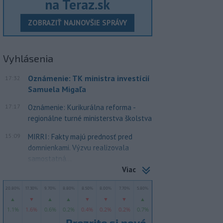
na Teraz.sk
ZOBRAZIŤ NAJNOVŠIE SPRÁVY
Vyhlásenia
Oznámenie: TK ministra investícií
17:32
Samuela Migaľa
17:17
Oznámenie: Kurikurálna reforma -
regionálne turné ministerstva školstva
15:09
MIRRI: Fakty majú prednosť pred
domnienkami. Výzvu realizovala
samostatná...
Viac