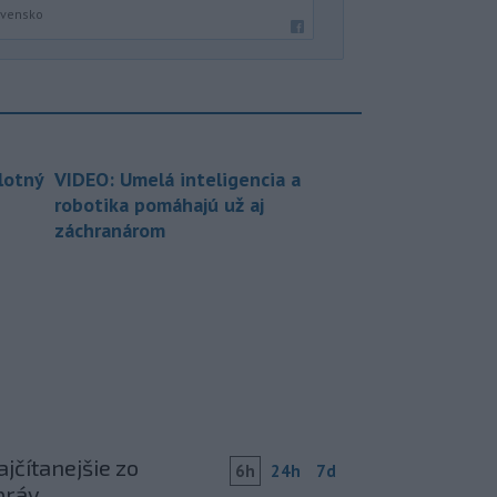
ovensko
lotný
VIDEO: Umelá inteligencia a
robotika pomáhajú už aj
záchranárom
jčítanejšie zo
6h
24h
7d
práv