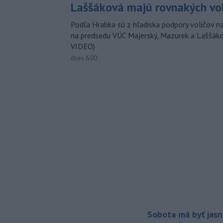
Laššáková majú rovnakých vo
Podľa Hrabka sú z hľadiska podpory voličov na
na predsedu VÚC Majerský, Mazurek a Laššák
VIDEO)
dnes 6:00
Sobota má byť jasn