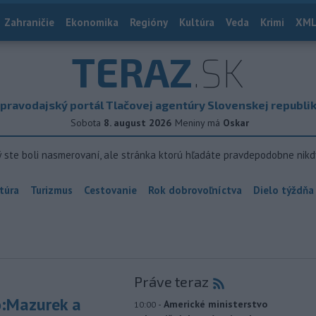
Zahraničie
Ekonomika
Regióny
Kultúra
Veda
Krimi
XML
TERAZ
.SK
pravodajský portál Tlačovej agentúry Slovenskej republi
Sobota
8. august 2026
Meniny má
Oskar
ý ste boli nasmerovaní, ale stránka ktorú hľadáte pravdepodobne nikd
túra
Turizmus
Cestovanie
Rok dobrovoľníctva
Dielo týždňa
Práve teraz
:Mazurek a
-
Americké ministerstvo
10:00