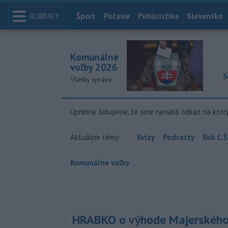
RUBRIKY
Index
Šport
Počasie
Publicistika
Slovensko
Komunálne
voľby 2026
S
Všetky správy
Úprimne ľutujeme, že sme nenašli odkaz na ktor
Aktuálne témy:
Kvízy
Podcasty
Rok Ľ.Š
Komunálne voľby
HRABKO o výhode Majerského