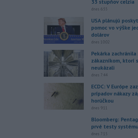
33 stupňov celzia
dnes 6:55
USA plánujú posky
pomoc vo výške jed
dolárov
dnes 10:02
Pekárka zachránila 
zákazníkom, ktorí s
neukázali
dnes 7:44
ECDC: V Európe za
prípadov nákazy z
horúčkou
dnes 9:11
Bloomberg: Pentag
prvé testy systém
dnes 7:15