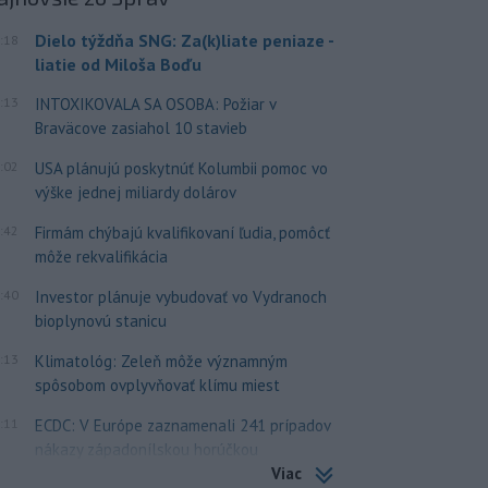
Dielo týždňa SNG: Za(k)liate peniaze -
:18
liatie od Miloša Boďu
:13
INTOXIKOVALA SA OSOBA: Požiar v
Braväcove zasiahol 10 stavieb
:02
USA plánujú poskytnúť Kolumbii pomoc vo
výške jednej miliardy dolárov
:42
Firmám chýbajú kvalifikovaní ľudia, pomôcť
môže rekvalifikácia
:40
Investor plánuje vybudovať vo Vydranoch
bioplynovú stanicu
:13
Klimatológ: Zeleň môže významným
spôsobom ovplyvňovať klímu miest
:11
ECDC: V Európe zaznamenali 241 prípadov
nákazy západonílskou horúčkou
Viac