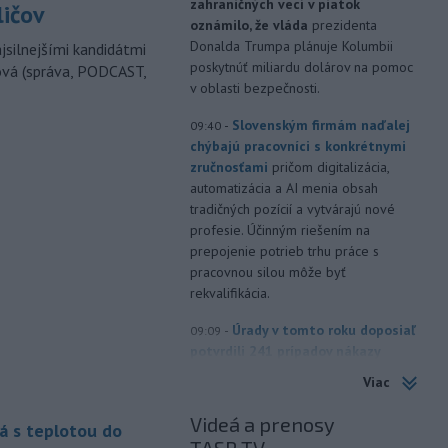
zahraničných vecí v piatok
ličov
oznámilo, že vláda
prezidenta
Donalda Trumpa plánuje Kolumbii
jsilnejšími kandidátmi
poskytnúť miliardu dolárov na pomoc
ová (správa, PODCAST,
v oblasti bezpečnosti.
-
Slovenským firmám naďalej
09:40
chýbajú pracovníci s konkrétnymi
zručnosťami
pričom digitalizácia,
automatizácia a AI menia obsah
tradičných pozícií a vytvárajú nové
profesie. Účinným riešením na
prepojenie potrieb trhu práce s
pracovnou silou môže byť
rekvalifikácia.
-
Úrady v tomto roku doposiaľ
09:09
potvrdili 241 prípadov nákazy
západonílskou horúčkou po celej
Viac
Európe. Uvádza to týždenná správa,
ktorú v piatok zverejnilo Európske
Videá a prenosy
á s teplotou do
centrum pre prevenciu a kontrolu