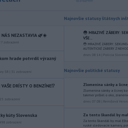
zásielkach oxidu kobaltnatého
vyvážaných do Číny nachádza urán.
-
Senát Spojených štátov v
19:49
Najnovšie statusy štátnych inšt
piatok schválil návrh zákona o
sankciách zameraný na príjmy Ruska z
😳 MRAZIVÉ ZÁBERY: S
 NÁS NEZASTAVIA 🌿☀️
energetického sektora.
VŠE...
27
zobrazení
😳 MRAZIVÉ ZÁBERY: SEKUN
-
Slovenská polícia prispela k
16:08
AUTENTICKÉ ZÁBERY Z NEHODY 
objasneniu prípadu prevádzačstva,
dnes 08:14
|
Polícia Slovens
ktorý sa podarilo ukončiť
kom hrade potvrdil výrazný
právoplatným odsúdením páchateľa v
Maďarsku.
Najnovšie politické statusy
úry SR
|
31
zobrazení
-
Piatkový požiar v
15:21
Zlomenina sánky a lícnej
IE VAŠE DRÍSTY O BENZÍNE⁉️
bratislavskej rafinérii Slovnaft je
Zlomenina sánky a lícnej kos
pod kontrolou.
Príčina jeho vzniku
takmer prišiel o oko, zraneni
bude predmetom vyšetrovania. Pre
25
zobrazení
dnes 07:08
|
Remišová Veron
TASR to potvrdil hovorca rafinérie
Anton Molnár.
tky kúty Slovenska
Za tento škandál by mal 
-
Ministerstvo kultúry (MK) SR
Za tento škandál by mal Ešt
15:17
498
zobrazení
ruské sledovacie kamery, pot
upraví verziu opatrenia o