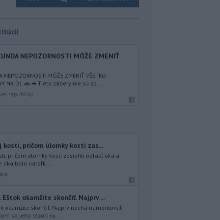
itúcií
EKUNDA NEPOZORNOSTI MÔŽE ZMENIŤ
DA NEPOZORNOSTI MÔŽE ZMENIŤ VŠETKO
NA D1 🚗 ➡ Tieto zábery nie sú zo...
kej republiky
 kosti, pričom úlomky kosti zas...
ti, pričom úlomky kosti zasiahli oblasť oka a
e oka bolo natoľk...
ika
Eštok okamžite skončiť. Najprv ...
ok okamžite skončiť. Najprv nechá namontovať
om sa jeho rezort vy...