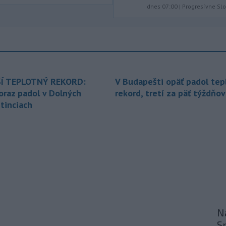
dnes 07:00
|
Progresívne Sl
podrobnostiach poskytovania dotácií v
pôsobnosti rezortu.
-
V bratislavskej rafinérii
14:17
Slovnaft horí uskladnený ropný
produkt.
TASR o tom informovala
rafinéria s tým, že obyvateľom nehrozí
nebezpečenstvo.
Í TEPLOTNÝ REKORD:
V Budapešti opäť padol tep
oraz padol v Dolných
rekord, tretí za päť týždňov
-
Jedným zo zdravotných rizík
13:50
tinciach
na festivale môže byť vyššia
úroveň
hluku. Je preto dobré držať sa
ďalej od reproduktorov, používať
chrániče sluchu či dodržiavať
prestávky.
-
Podporu kandidatúre
12:49
Slovenskej republiky na nestále
členstvo
v Bezpečnostnej rade
Organizácie Spojených národov (OSN)
Na
na roky 2028 až 2029 písomne
S
vyjadrilo už 123 zo 193 členských