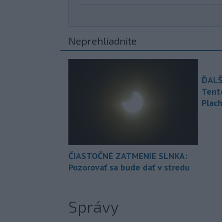
Neprehliadnite
ĎALŠ
Tent
Plach
ČIASTOČNÉ ZATMENIE SLNKA:
Pozorovať sa bude dať v stredu
Správy