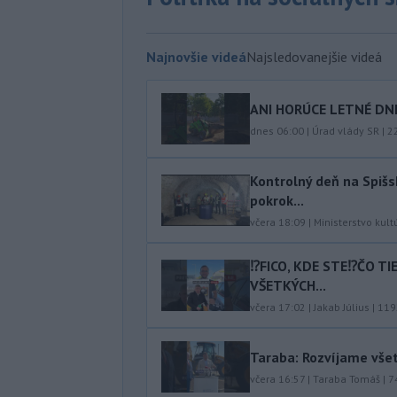
Najnovšie videá
Najsledovanejšie videá
ANI HORÚCE LETNÉ DNI
dnes 06:00
|
Úrad vlády SR
|
2
Kontrolný deň na Spišs
pokrok...
včera 18:09
|
Ministerstvo kult
⁉️FICO, KDE STE⁉️ČO T
VŠETKÝCH...
včera 17:02
|
Jakab Július
|
119
Taraba: Rozvíjame vše
včera 16:57
|
Taraba Tomáš
|
7