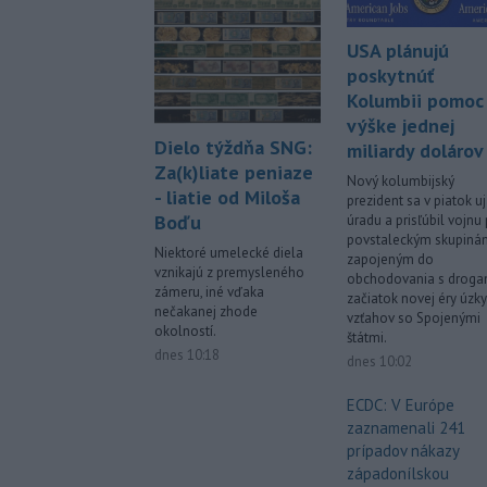
USA plánujú
poskytnúť
Kolumbii pomoc
výške jednej
Dielo týždňa SNG:
miliardy dolárov
Za(k)liate peniaze
Nový kolumbijský
- liatie od Miloša
prezident sa v piatok uj
Boďu
úradu a prisľúbil vojnu 
povstaleckým skupiná
Niektoré umelecké diela
zapojeným do
vznikajú z premysleného
obchodovania s droga
zámeru, iné vďaka
začiatok novej éry úzk
nečakanej zhode
vzťahov so Spojenými
okolností.
štátmi.
dnes 10:18
dnes 10:02
ECDC: V Európe
zaznamenali 241
prípadov nákazy
západonílskou