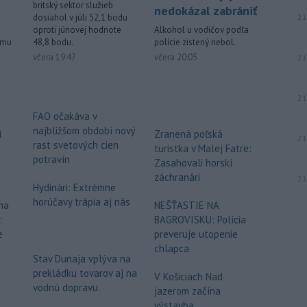
muž.
britský sektor služieb
nedokázal zabrániť
dosiahol v júli 52,1 bodu
21
-
Starosta španielskeho
16:01
oproti júnovej hodnote
Alkohol u vodičov podľa
mesta Ceuta Juan Jesús Vivas v
48,8 bodu.
ému
polície zistený nebol.
stredu
požiadal vládu v Madride o
včera 19:47
včera 20:05
21
pomoc v súvislosti so stovkami detí,
ktoré zostali v tejto exkláve po
21
minulotýždňovej migračnej vlne.
FAO očakáva v
-
Teploty v stredu opäť
15:24
najbližšom období nový
í
Zranená poľská
prekročili 40 stupňov Celzia na
21
rast svetových cien
turistka v Malej Fatre:
viacerých
miestach Slovenska.
potravín
Zasahovali horskí
záchranári
21
Viac >
Hydinári: Extrémne
horúčavy trápia aj nás
na
NEŠŤASTIE NA
:
BAGROVISKU: Polícia
e
preveruje utopenie
chlapca
Stav Dunaja vplýva na
prekládku tovarov aj na
V Košiciach Nad
vodnú dopravu
jazerom začína
výstavba