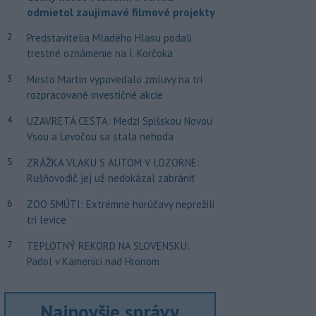
odmietol zaujímavé filmové projekty
2
Predstavitelia Mladého Hlasu podali
trestné oznámenie na I. Korčoka
3
Mesto Martin vypovedalo zmluvy na tri
rozpracované investičné akcie
4
UZAVRETÁ CESTA: Medzi Spišskou Novou
Vsou a Levočou sa stala nehoda
5
ZRÁŽKA VLAKU S AUTOM V LOZORNE:
Rušňovodič jej už nedokázal zabrániť
6
ZOO SMÚTI: Extrémne horúčavy neprežili
tri levice
7
TEPLOTNÝ REKORD NA SLOVENSKU:
Padol v Kamenici nad Hronom
Najnovšie správy