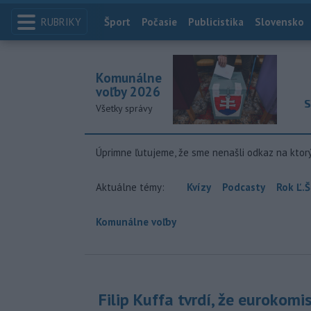
RUBRIKY
Index
Šport
Počasie
Publicistika
Slovensko
Komunálne
voľby 2026
S
Všetky správy
Úprimne ľutujeme, že sme nenašli odkaz na ktor
Aktuálne témy:
Kvízy
Podcasty
Rok Ľ.Š
Komunálne voľby
Filip Kuffa tvrdí, že eurokomi