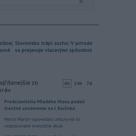
silnej
Slovensko trápi sucho: V prírode
borné
sa prejavuje viacerými spôsobmi
jčítanejšie zo
6h
24h
7d
práv
Predstavitelia Mladého Hlasu podali
trestné oznámenie na I. Korčoka
Mesto Martin vypovedalo zmluvy na tri
rozpracované investičné akcie