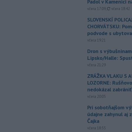
Padol v Kamenici 
aktualizovan
včera 17:09
,
včera 18:42
SLOVENSKÍ POLICAJ
CHORVÁTSKU: Pomáh
podvode s ubytov
včera 19:21
Dron s výbušninami
Lipsko/Halle: Spus
včera 21:29
ZRÁŽKA VLAKU S 
LOZORNE: Rušňovod
nedokázal zabrániť
včera 20:05
Pri sobotňajšom v
údajne zahynul aj 
Čajka
včera 18:55