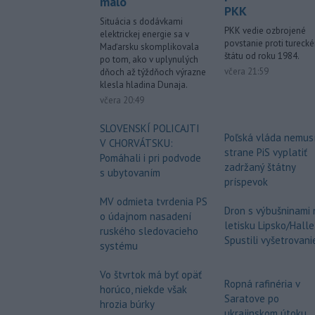
málo
PKK
Situácia s dodávkami
PKK vedie ozbrojené
elektrickej energie sa v
povstanie proti tureck
Maďarsku skomplikovala
štátu od roku 1984.
po tom, ako v uplynulých
včera 21:59
dňoch až týždňoch výrazne
klesla hladina Dunaja.
včera 20:49
SLOVENSKÍ POLICAJTI
Poľská vláda nemus
V CHORVÁTSKU:
strane PiS vyplatiť
Pomáhali i pri podvode
zadržaný štátny
s ubytovaním
príspevok
MV odmieta tvrdenia PS
Dron s výbušninami 
o údajnom nasadení
letisku Lipsko/Halle
ruského sledovacieho
Spustili vyšetrovani
systému
Vo štvrtok má byť opäť
Ropná rafinéria v
horúco, niekde však
Saratove po
hrozia búrky
ukrajinskom útoku