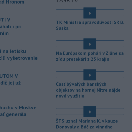
TASR TV
ktorý mal
slúžiť na nelegálne
nad Hronom
prevádzanie migrantov z Bieloruska
é
na územie tohto členského štátu
TI V
Európskej únie.
TK Ministra spravodlivosti SR B.
ali i pri
Suska
-
Ruská dezinformačná
20:08
aním
kampaň sa vo Francúzsku zamerala
na ďalšieho
kandidáta, bývalého
centristického premiéra Attala. Ako
 na letisku
Na Európskom pohári v Žiline sa
informovala agentúra AFP, odhalil ju
tili vyšetrovanie
zídu pretekári z 25 krajín
vládny úrad Viginum a s „vysokou
mierou istoty“ pripísal proruskej
dezinformačnej sieti s názvom
AUTOM V
Matrioška.
ič jej už
Časť bývalých banských
objektov na hornej Nitre nájde
-
Na jednokoľajovom
20:02
nové využitie
železničnom priecestí v Lozorne
došlo v stredu
podvečer k zrážke
ýbuchu v Moskve
nákladného vlaku s osobným
zať generála
motorovým vozidlom.
ŠTS uznal Mariana K. v kauze
-
Úrady v severovýchodnej
Donovaly a Báč za vinného
19:29