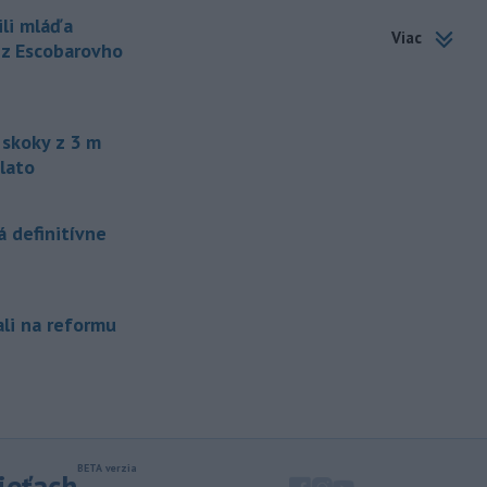
Kolumbii v stredu zachránili
ili mláďa
zatúlané mláďa
hrocha. Na brehu
Viac
rieky ho našli rybári so známkami
 z Escobarovho
podvýživy. Ide o jedinca z približne
200 hrochov, ktoré sa v krajine
rozmnožili po tom, ako niekoľko
zvierat do Kolumbie priniesol Pablo
skoky z 3 m
Escobar.
lato
-
Švajčiarska lyžiarka Lara
19:16
Gutová-Behramiová sa rozhodla
 definitívne
ukončiť svoju kariéru.
-
Pri výbuchu nastraženej
18:52
výbušniny v moskovskej reštaurácii
ali na reformu
Balzi
Rossi, ku ktorému došlo v sobotu
1. augusta, zahynul údajne zať veliteľa
ruských vzdušných a kozmických síl
generála Alexandra Čajka.
-
Spojené štáty v stredu zrušili
18:34
sankcie uvalené na irackú leteckú
sieťach