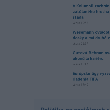
V Kolumbii zachrán
zatúlaného hrocha
stáda
včera 19:32
Wesemann ovládol 
dosky a má druhé z
včera 21:37
Gutová-Behramiová
ukončila kariéru
včera 19:17
Európske ligy vyzv
riadenia FIFA
včera 18:49
Politika na sociálnych 