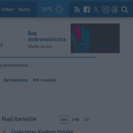
25
°C
 Odber
Knihy
Útulkovo
Magazín
News Now
Archív
TASR
Rok
dobrovoľníctva
ky
Všetky správy
y neexistovala
Referendum
MS v hokeji
Najčítanejšie
6h
24h
7d
Český herec Vladimír Polívka
1