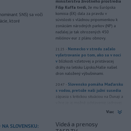
ministerstva životného prostredia
Filip Kuffa tvrdí,
že mu Európska
komisia (EK) dala za pravdu v
nominant SNS) sa voči
súvislosti s vládnou pripomienkou k
ácie, ktoré
zonáciám národných parkov (NP) a
naďalej je tak ohrozených 450
miliónov eur z plánu obnovy.
-
Nemecko v stredu začalo
21:25
vyšetrovanie po tom, ako sa v noci
v
blízkosti vzletovej a pristávacej
dráhy na letisku Lipsko/Halle našiel
dron naložený výbušninami.
-
Slovensko pomáha Maďarsku
20:47
s vodou, pretože naši južní susedia
zápasia s kritickou situáciou na Dunaji a
v hre je aj možné odstavenie jadrovej
elektrárne.
Viac
-
Litovská pohraničná stráž
20:17
Videá a prenosy
 NA SLOVENSKU:
objavila ďalší podzemný tunel,