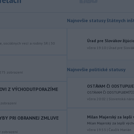
spoločnosť Fly Baghdad, ktorú
predtým zaradili na sankčný zoznam
pre jej údajné väzby na iránske
Revolučné gardy (IRGC).
Najnovšie statusy štátnych inšt
-
Vo štvrtok (6. 8.) má byť na
18:06
území Slovenska opäť horúco.
Pre
Úrad pre Slovákov žijúci
okresy na západnom a južnom
e, sociálnych vecí a rodiny SR
|
30
včera 19:10
|
Úrad pre Slovák
Slovensku a niektoré okresy v strede
a na východe krajiny vydal Slovenský
hydrometeorologický ústav (SHMÚ)
výstrahy tretieho stupňa pred
Najnovšie politické statusy
275
zobrazení
vysokými teplotami.
-
Izraelská armáda v stredu
17:58
OSTÁVAM ČI ODSTUPUJEM⁉️
COVI Z VÝCHODU‼️PORAZÍME
vykonala raziu v palestínskom
OSTÁVAM ČI ODSTUPUJEM⁉️🤷🏻‍
utečeneckom
tábore Kalandijá
včera 20:02
|
Slovenská náro
zobrazení
neďaleko Jeruzalema, kde narastá
napätie, pretože jeho obyvatelia sa
obávajú vysťahovania.
Milan Majerský za lepší
HYBY PRI OBRANNEJ ZMLUVE
Milan Majerský za lepší vých
-
Na severnom výbežku
17:32
včera 19:53
|
Čaučík Marián
9
zobrazení