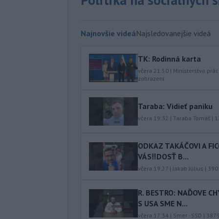
Najnovšie videá
Najsledovanejšie videá
TK: Rodinná karta
včera 21:50
|
Ministerstvo prác
zobrazení
Taraba: Vidieť paniku
včera 19:32
|
Taraba Tomáš
|
1
ODKAZ TAKÁČOVI A FI
VÁS‼️DOSŤ B...
včera 19:27
|
Jakab Július
|
390
R. BESTRO: NAĎOVE C
S USA SME N...
včera 17:34
|
Smer - SSD
|
387