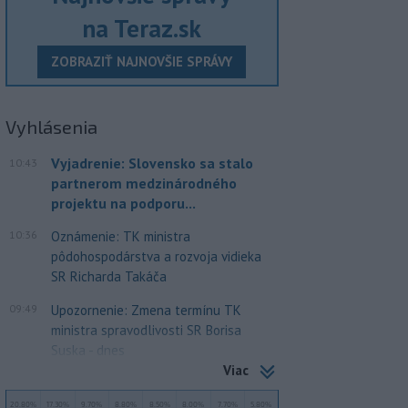
na Teraz.sk
ZOBRAZIŤ NAJNOVŠIE SPRÁVY
Vyhlásenia
Vyjadrenie: Slovensko sa stalo
10:43
partnerom medzinárodného
projektu na podporu...
10:36
Oznámenie: TK ministra
pôdohospodárstva a rozvoja vidieka
SR Richarda Takáča
09:49
Upozornenie: Zmena termínu TK
ministra spravodlivosti SR Borisa
Suska - dnes
Viac