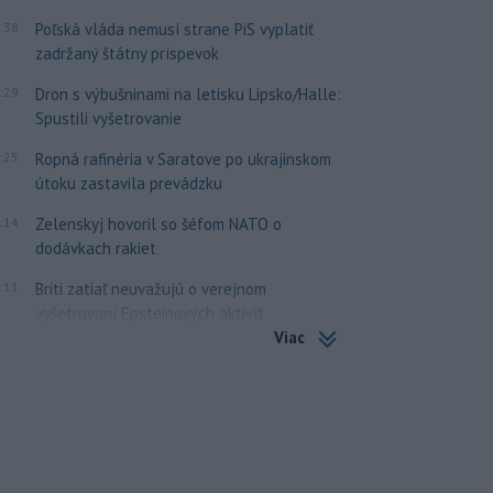
:38
Poľská vláda nemusí strane PiS vyplatiť
zadržaný štátny príspevok
:29
Dron s výbušninami na letisku Lipsko/Halle:
Spustili vyšetrovanie
:25
Ropná rafinéria v Saratove po ukrajinskom
útoku zastavila prevádzku
:14
Zelenskyj hovoril so šéfom NATO o
dodávkach rakiet
:11
Briti zatiaľ neuvažujú o verejnom
vyšetrovaní Epsteinových aktivít
Viac