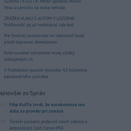
UZAVRETÁ CESTA: Medzi Spišskou Novou
Vsou a Levočou sa stala nehoda
ZRÁŽKA VLAKU S AUTOM V LOZORNE:
Rušňovodič jej už nedokázal zabrániť
Pre festival Lovestream vo Vajnoroch budú
platiť dopravné obmedzenia
Putin oznámil vytvorenie novej zložky
ozbrojených síl
V Podhájskej spustili výstavbu 4,5 kilometra
kanalizačného potrubia
ajnovšie
zo Správ
Filip Kuffa tvrdí, že eurokomisia mu
:53
dala za pravdu pri zonácii
:59
Tureckí poslanci podporili návrh zákona o
amnestii pre časť členov PKK