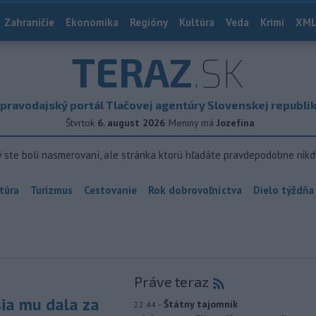
Zahraničie
Ekonomika
Regióny
Kultúra
Veda
Krimi
XML
TERAZ
.SK
pravodajský portál Tlačovej agentúry Slovenskej republi
Štvrtok
6. august 2026
Meniny má
Jozefína
ý ste boli nasmerovaní, ale stránka ktorú hľadáte pravdepodobne nikd
túra
Turizmus
Cestovanie
Rok dobrovoľníctva
Dielo týždňa
Práve teraz
sia mu dala za
-
Štátny tajomník
22:44