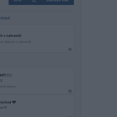
itúcií
ch v zahraničí
ov žijúcich v zahraničí
🤷🏻‍♂️
♂️
dná strana
 východ 🩵
od 🩵