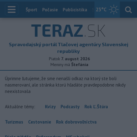
23
°C
Index
Šport
Počasie
Publicistika
Slovensko
Zahranič
TERAZ
.SK
Spravodajský portál Tlačovej agentúry Slovenskej
republiky
Piatok
7. august 2026
Meniny má
Štefánia
Úprimne ľutujeme, že sme nenašli odkaz na ktorý ste boli
nasmerovaní, ale stránka ktorú hľadáte pravdepodobne nikdy
neexistovala
Aktuálne témy:
Kvízy
Podcasty
Rok Ľ.Štúra
Turizmus
Cestovanie
Rok dobrovoľníctva