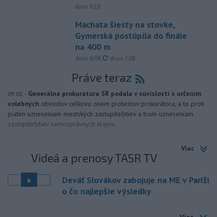
dnes 6:18
Machata šiesty na stovke,
Gymerská postúpila do finále
na 400 m
aktualizované
dnes 6:08
,
dnes 7:08
Práve teraz
-
Generálna prokuratúra SR podala v súvislosti s určením
09:01
volebných
obvodov celkovo osem protestov prokurátora, a to proti
piatim uzneseniam mestských zastupiteľstiev a trom uzneseniam
zastupiteľstiev samosprávnych krajov.
Viac
Videá a prenosy TASR TV
Deväť Slovákov zabojuje na ME v Paríži
o čo najlepšie výsledky