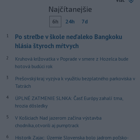
Viac
Najčítanejšie
6h
24h
7d
Po streľbe v škole neďaleko Bangkoku
1
hlásia štyroch mŕtvych
2
Kruhová križovatka v Poprade v smere z Hozelca bude
hotová budúci rok
3
Prešovský kraj vyzýva k využitiu bezplatného parkoviska v
Tatrách
4
ÚPLNÉ ZATMENIE SLNKA: Časť Európy zahalí tma,
hrozia dôsledky
5
V Košiciach Nad jazerom začína výstavba
chodníka,otvorili aj pumptrack
6
Historik Zajac: Územie Slovenska bolo jadrom poľsko-