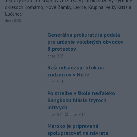
Teploty okolo 33 stupňov Celzia sa v piatok môžu vyskytnúť v
okresoch Komárno, Nové Zámky, Levice, Krupina, Veľký Krtíš a
Lučenec.
dnes 8:08
Generálna prokuratúra podala
pre určenie volebných obvodov
8 protestov
dnes 9:03
Raši odsudzuje útok na
cudzincov v Nitre
dnes 8:41
Po streľbe v škole neďaleko
Bangkoku hlásia štyroch
mŕtvych
aktualizované
dnes 6:34
,
dnes 8:13
Maroko je pripravené
spolupracovať na návrate