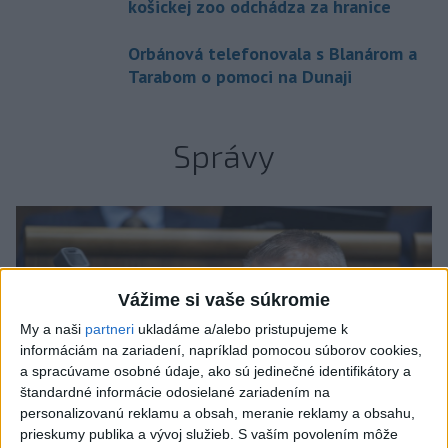
košickej zoo odchádza za hranice
Orbánová telefonovala s Blanárom a
Tarabom o pomoci na Dunaji
Správy
Vážime si vaše súkromie
My a naši
partneri
ukladáme a/alebo pristupujeme k
informáciám na zariadení, napríklad pomocou súborov cookies,
a spracúvame osobné údaje, ako sú jedinečné identifikátory a
štandardné informácie odosielané zariadením na
personalizovanú reklamu a obsah, meranie reklamy a obsahu,
prieskumy publika a vývoj služieb.
S vaším povolením môže