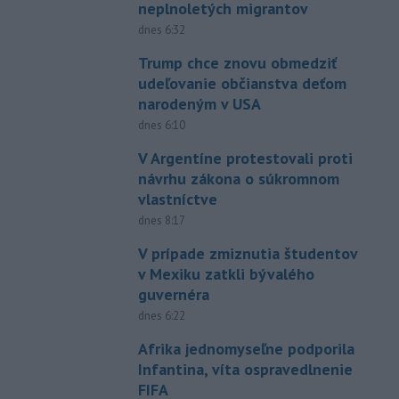
neplnoletých migrantov
dnes 6:32
Trump chce znovu obmedziť
udeľovanie občianstva deťom
narodeným v USA
dnes 6:10
V Argentíne protestovali proti
návrhu zákona o súkromnom
vlastníctve
dnes 8:17
V prípade zmiznutia študentov
v Mexiku zatkli bývalého
guvernéra
dnes 6:22
Afrika jednomyseľne podporila
Infantina, víta ospravedlnenie
FIFA