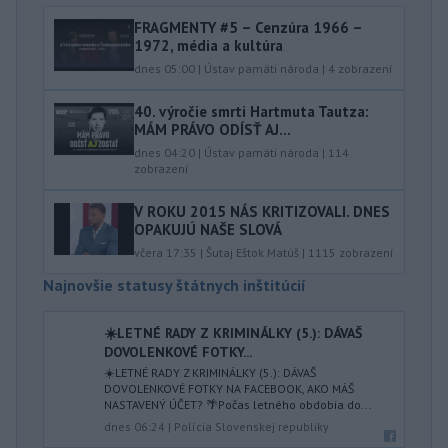
FRAGMENTY #5 – Cenzúra 1966 –
1972, média a kultúra
dnes 05:00
|
Ústav pamäti národa
|
4
zobrazení
40.⁠ ⁠výročie smrti Hartmuta Tautza:
MÁM PRÁVO ODÍSŤ AJ...
dnes 04:20
|
Ústav pamäti národa
|
114
zobrazení
V ROKU 2015 NÁS KRITIZOVALI. DNES
OPAKUJÚ NAŠE SLOVÁ
včera 17:35
|
Šutaj Eštok Matúš
|
1115
zobrazení
Najnovšie statusy štátnych inštitúcií
☀️LETNÉ RADY Z KRIMINÁLKY (5.): DÁVAŠ
DOVOLENKOVÉ FOTKY...
☀️LETNÉ RADY Z KRIMINÁLKY (5.): DÁVAŠ
DOVOLENKOVÉ FOTKY NA FACEBOOK, AKO MÁŠ
NASTAVENÝ ÚČET? 🌴Počas letného obdobia do...
dnes 06:24
|
Polícia Slovenskej republiky