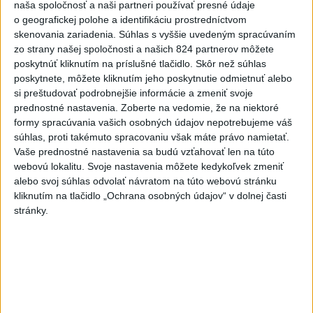
naša spoločnosť a naši partneri používať presné údaje
o geografickej polohe a identifikáciu prostredníctvom
skenovania zariadenia. Súhlas s vyššie uvedeným spracúvaním
zo strany našej spoločnosti a našich 824 partnerov môžete
Raši odsudzuje útok na cudzincov v
poskytnúť kliknutím na príslušné tlačidlo. Skôr než súhlas
Nitre
poskytnete, môžete kliknutím jeho poskytnutie odmietnuť alebo
si preštudovať podrobnejšie informácie a zmeniť svoje
Verí, že polícia páchateľov nájde a za tento čin ponesú
prednostné nastavenia.
Zoberte na vedomie, že na niektoré
následky.
formy spracúvania vašich osobných údajov nepotrebujeme váš
súhlas, proti takémuto spracovaniu však máte právo namietať.
dnes 8:41
Vaše prednostné nastavenia sa budú vzťahovať len na túto
Slovensko
webovú lokalitu. Svoje nastavenia môžete kedykoľvek zmeniť
alebo svoj súhlas odvolať návratom na túto webovú stránku
kliknutím na tlačidlo „Ochrana osobných údajov“ v dolnej časti
Generálna prokuratúra podala pre
stránky.
určenie volebných obvodov 8
protestov
dnes 9:03
ŽSK: VšZP znevýhodnila krajské nemocnice v porovnaní so
súkromnými