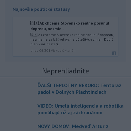
Najnovšie politické statusy
🇸🇰 Ak chceme Slovensko reálne posunúť
dopredu, nesmie...
🇸🇰 Ak chceme Slovensko reálne posunúť dopredu,
nesmieme sa báť veľkých a dôležitých zmien. Dobrý
plán však nestačí. ...
dnes 06:30
|
Viskupič Marián
Neprehliadnite
ĎALŠÍ TEPLOTNÝ REKORD: Tentoraz
padol v Dolných Plachtinciach
VIDEO: Umelá inteligencia a robotika
pomáhajú už aj záchranárom
NOVÝ DOMOV: Medveď Artur z