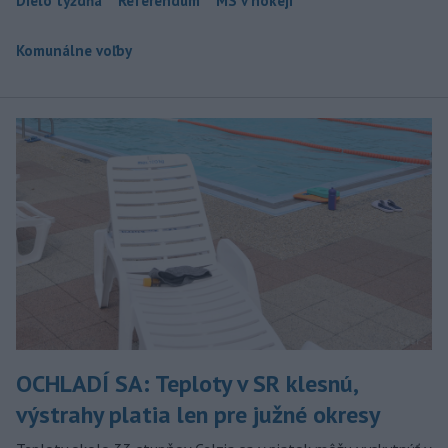
Dielo týždňa
Referendum
MS v hokeji
Komunálne voľby
OCHLADÍ SA: Teploty v SR klesnú,
výstrahy platia len pre južné okresy