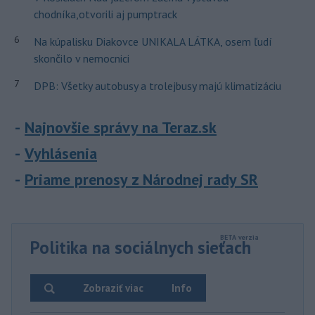
chodníka,otvorili aj pumptrack
6
Na kúpalisku Diakovce UNIKALA LÁTKA, osem ľudí
skončilo v nemocnici
7
DPB: Všetky autobusy a trolejbusy majú klimatizáciu
Najnovšie správy na Teraz.sk
Vyhlásenia
Priame prenosy z Národnej rady SR
Politika na sociálnych sieťach
Zobraziť viac
Info