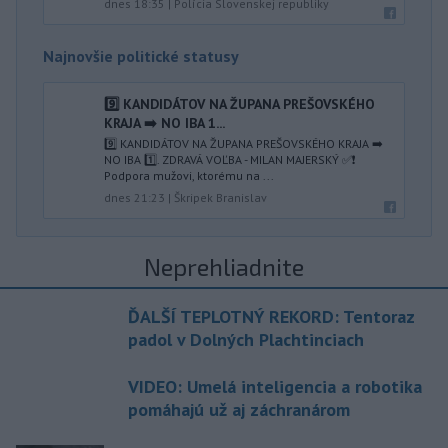
dnes 18:35
|
Polícia Slovenskej republiky
Najnovšie politické statusy
9️⃣ KANDIDÁTOV NA ŽUPANA PREŠOVSKÉHO
KRAJA ➡️ NO IBA 1️...
9️⃣ KANDIDÁTOV NA ŽUPANA PREŠOVSKÉHO KRAJA ➡️
NO IBA 1️⃣. ZDRAVÁ VOĽBA - MILAN MAJERSKÝ ✅️❗️
Podpora mužovi, ktorému na ...
dnes 21:23
|
Škripek Branislav
Neprehliadnite
ĎALŠÍ TEPLOTNÝ REKORD: Tentoraz
padol v Dolných Plachtinciach
VIDEO: Umelá inteligencia a robotika
pomáhajú už aj záchranárom