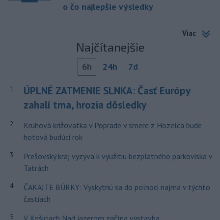
o čo najlepšie výsledky
Viac
Najčítanejšie
6h
24h
7d
ÚPLNÉ ZATMENIE SLNKA: Časť Európy
1
zahalí tma, hrozia dôsledky
2
Kruhová križovatka v Poprade v smere z Hozelca bude
hotová budúci rok
3
Prešovský kraj vyzýva k využitiu bezplatného parkoviska v
Tatrách
4
ČAKAJTE BÚRKY: Vyskytnú sa do polnoci najmä v týchto
častiach
5
V Košiciach Nad jazerom začína výstavba