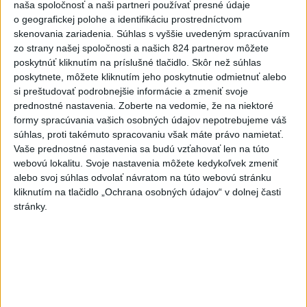
naša spoločnosť a naši partneri používať presné údaje
o geografickej polohe a identifikáciu prostredníctvom
skenovania zariadenia. Súhlas s vyššie uvedeným spracúvaním
zo strany našej spoločnosti a našich 824 partnerov môžete
poskytnúť kliknutím na príslušné tlačidlo. Skôr než súhlas
Na kúpalisku Diakovce UNIKALA LÁTKA,
poskytnete, môžete kliknutím jeho poskytnutie odmietnuť alebo
si preštudovať podrobnejšie informácie a zmeniť svoje
osem ľudí skončilo v nemocnici
prednostné nastavenia.
Zoberte na vedomie, že na niektoré
Na mieste zasahovala aj polícia v súčinnosti s ďalšími
formy spracúvania vašich osobných údajov nepotrebujeme váš
súhlas, proti takémuto spracovaniu však máte právo namietať.
záchrannými zložkami.
Vaše prednostné nastavenia sa budú vzťahovať len na túto
aktualizované
včera 18:23
,
včera 21:38
webovú lokalitu. Svoje nastavenia môžete kedykoľvek zmeniť
alebo svoj súhlas odvolať návratom na túto webovú stránku
Slovensko
kliknutím na tlačidlo „Ochrana osobných údajov“ v dolnej časti
stránky.
ŽSK: VšZP znevýhodnila krajské
nemocnice v porovnaní so
súkromnými
včera 17:57
KDH žiada ministra vnútra o vysvetlenie nákupu kamerových
systémov