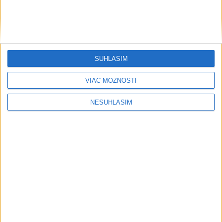
SÚHLASÍM
VIAC MOŽNOSTÍ
....
NESÚHLASÍM