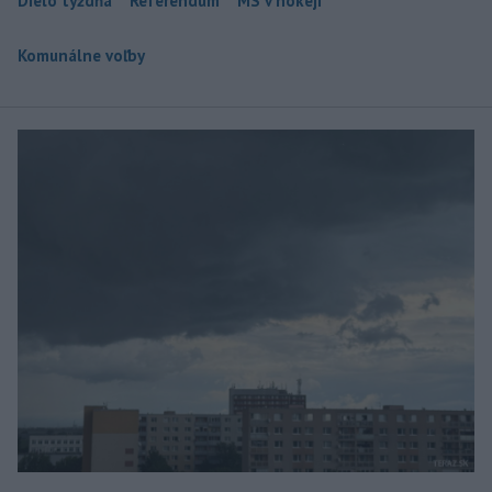
Dielo týždňa
Referendum
MS v hokeji
Komunálne voľby