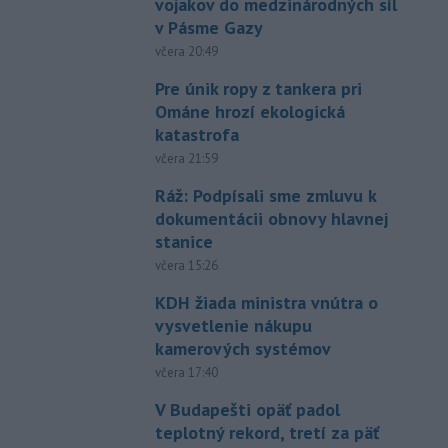
vojakov do medzinárodných síl
v Pásme Gazy
včera 20:49
Pre únik ropy z tankera pri
Ománe hrozí ekologická
katastrofa
včera 21:59
Ráž: Podpísali sme zmluvu k
dokumentácii obnovy hlavnej
stanice
včera 15:26
KDH žiada ministra vnútra o
vysvetlenie nákupu
kamerových systémov
včera 17:40
V Budapešti opäť padol
teplotný rekord, tretí za päť