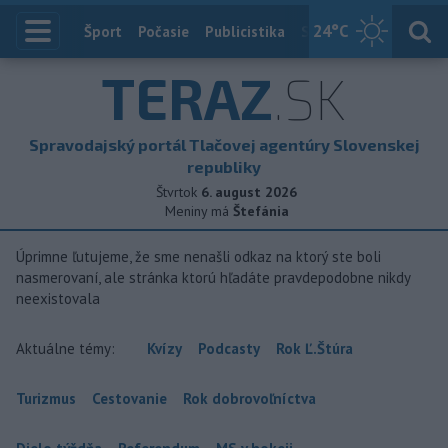
24
°C
Index
Šport
Počasie
Publicistika
Slovensko
Zahranič
TERAZ
.SK
Spravodajský portál Tlačovej agentúry Slovenskej
republiky
Štvrtok
6. august 2026
Meniny má
Štefánia
Úprimne ľutujeme, že sme nenašli odkaz na ktorý ste boli
nasmerovaní, ale stránka ktorú hľadáte pravdepodobne nikdy
neexistovala
Aktuálne témy:
Kvízy
Podcasty
Rok Ľ.Štúra
Turizmus
Cestovanie
Rok dobrovoľníctva