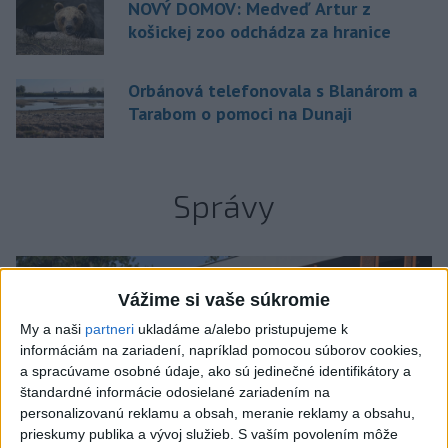
NOVÝ DOMOV: Medveď Artur z
košickej zoo odchádza za hranice
Orbánová telefonovala s Blanárom a
Tarabom o pomoci na Dunaji
Správy
Vážime si vaše súkromie
My a naši
partneri
ukladáme a/alebo pristupujeme k
informáciám na zariadení, napríklad pomocou súborov cookies,
a spracúvame osobné údaje, ako sú jedinečné identifikátory a
štandardné informácie odosielané zariadením na
personalizovanú reklamu a obsah, meranie reklamy a obsahu,
prieskumy publika a vývoj služieb.
S vaším povolením môže