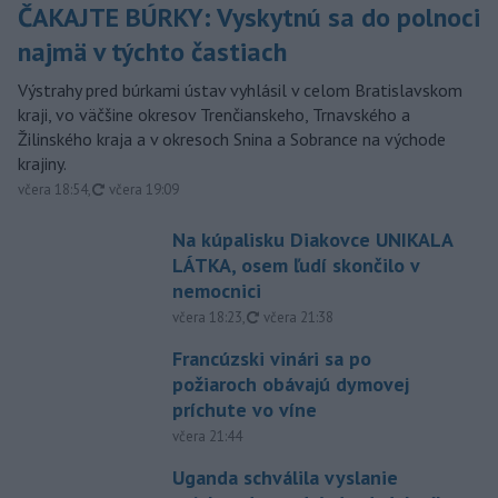
ČAKAJTE BÚRKY: Vyskytnú sa do polnoci
najmä v týchto častiach
Výstrahy pred búrkami ústav vyhlásil v celom Bratislavskom
kraji, vo väčšine okresov Trenčianskeho, Trnavského a
Žilinského kraja a v okresoch Snina a Sobrance na východe
krajiny.
aktualizované
včera 18:54
,
včera 19:09
Na kúpalisku Diakovce UNIKALA
LÁTKA, osem ľudí skončilo v
nemocnici
aktualizované
včera 18:23
,
včera 21:38
Francúzski vinári sa po
požiaroch obávajú dymovej
príchute vo víne
včera 21:44
Uganda schválila vyslanie