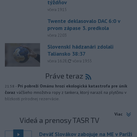
týždňov
včera 19:15
Twente deklasovalo DAC 6:0 v
prvom zápase 3. predkola
včera 22:03
Slovenskí hádzanári zdolali
Taliansko 38:37
aktualizované
včera 16:28
,
včera 19:55
Práve teraz
-
Pri pobreží Ománu hrozí ekologická katastrofa pre únik
21:58
čoraz
väčšieho množstva ropy z tankera, ktorý narazil na plytčinu v
blízkosti prírodnej rezervácie.
Viac
Videá a prenosy TASR TV
Deväť Slovákov zabojuje na ME v Paríži