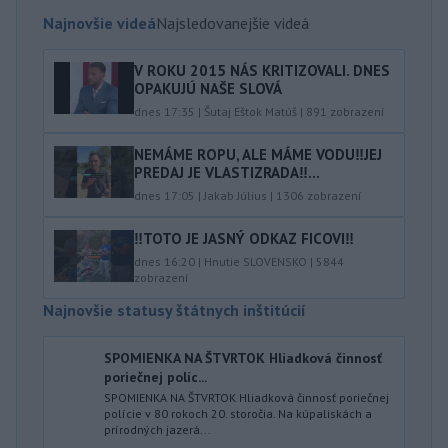
Najnovšie videá
Najsledovanejšie videá
V ROKU 2015 NÁS KRITIZOVALI. DNES
OPAKUJÚ NAŠE SLOVÁ
dnes 17:35
|
Šutaj Eštok Matúš
|
891
zobrazení
NEMÁME ROPU, ALE MÁME VODU‼️JEJ
PREDAJ JE VLASTIZRADA‼️...
dnes 17:05
|
Jakab Július
|
1306
zobrazení
‼️TOTO JE JASNÝ ODKAZ FICOVI‼️
dnes 16:20
|
Hnutie SLOVENSKO
|
5844
zobrazení
Najnovšie statusy štátnych inštitúcií
SPOMIENKA NA ŠTVRTOK Hliadková činnosť
poriečnej políc...
SPOMIENKA NA ŠTVRTOK Hliadková činnosť poriečnej
polície v 80 rokoch 20. storočia. Na kúpaliskách a
prírodných jazerá...