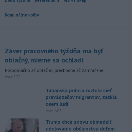
Dielo týždňa
Referendum
MS v hokeji
Komunálne voľby
Záver pracovného týždňa má byť
oblačný, mierne sa ochladí
Polooblačno až oblačno, prechodne až zamračené.
dnes 5:35
Talianska polícia rozbila sieť
prevádzačov migrantov, zatkla
osem ľudí
dnes 6:02
Trump chce znovu obmedziť
udeľovanie občianstva deťom