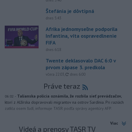
dnes 5:46
Štefánia je dôvtipná
dnes 5:43
Afrika jednomyseľne podporila
Infantina, víta ospravedlnenie
FIFA
dnes 6:18
Twente deklasovalo DAC 6:0 v
prvom zápase 3. predkola
aktualizované
včera 22:03
,
dnes 6:00
Práve teraz
-
Talianska polícia oznámila, že rozbila sieť prevádzačov,
06:02
ktorí z Alžírska dopravovali migrantov na ostrov Sardínia. Pri raziách
zatkla osem ľudí, informuje TASR podľa správy agentúry AFP.
Viac
Videá a prenosy TASR TV