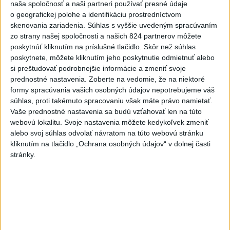
súkromnými
naša spoločnosť a naši partneri používať presné údaje
o geografickej polohe a identifikáciu prostredníctvom
včera 17:57
skenovania zariadenia. Súhlas s vyššie uvedeným spracúvaním
KDH žiada ministra vnútra o vysvetlenie nákupu kamerových
zo strany našej spoločnosti a našich 824 partnerov môžete
systémov
poskytnúť kliknutím na príslušné tlačidlo. Skôr než súhlas
poskytnete, môžete kliknutím jeho poskytnutie odmietnuť alebo
Rezort vnútra reaguje na kritiku pri modernizácii dopravných
si preštudovať podrobnejšie informácie a zmeniť svoje
kamier
prednostné nastavenia.
Zoberte na vedomie, že na niektoré
formy spracúvania vašich osobných údajov nepotrebujeme váš
SKSaPA žiada kompenzáciu pre sestry v ADOS pre sťažené
súhlas, proti takémuto spracovaniu však máte právo namietať.
Vaše prednostné nastavenia sa budú vzťahovať len na túto
podmienky
webovú lokalitu. Svoje nastavenia môžete kedykoľvek zmeniť
Zahraničie
alebo svoj súhlas odvolať návratom na túto webovú stránku
kliknutím na tlačidlo „Ochrana osobných údajov“ v dolnej časti
stránky.
Po streľbe v škole neďaleko
Bangkoku hlásia niekoľko mŕtvych
dnes 6:34
Maroko je pripravené spolupracovať na návrate neplnoletých
migrantov