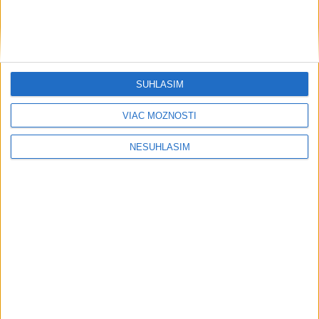
SÚHLASÍM
VIAC MOŽNOSTÍ
....
NESÚHLASÍM