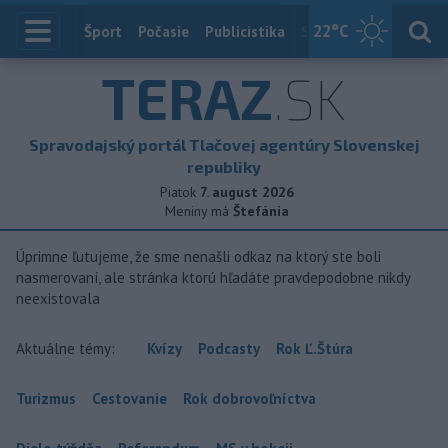
22
°C
Index
Šport
Počasie
Publicistika
Slovensko
Zahranič
TERAZ
.SK
Spravodajský portál Tlačovej agentúry Slovenskej
republiky
Piatok
7. august 2026
Meniny má
Štefánia
Úprimne ľutujeme, že sme nenašli odkaz na ktorý ste boli
nasmerovaní, ale stránka ktorú hľadáte pravdepodobne nikdy
neexistovala
Aktuálne témy:
Kvízy
Podcasty
Rok Ľ.Štúra
Turizmus
Cestovanie
Rok dobrovoľníctva