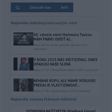
Zobraziť viac
Info
Najnovšie videá
Najsledovanejšie videá
40.⁠ ⁠výročie smrti Hartmuta Tautza:
MÁM PRÁVO ODÍSŤ AJ...
dnes 04:20
|
Ústav pamäti národa
|
114
zobrazení
V ROKU 2015 NÁS KRITIZOVALI. DNES
OPAKUJÚ NAŠE SLOVÁ
včera 17:35
|
Šutaj Eštok Matúš
|
1095
zobrazení
NEMÁME ROPU, ALE MÁME VODU‼️JEJ
PREDAJ JE VLASTIZRADA‼️...
včera 17:05
|
Jakab Július
|
2078
zobrazení
Najnovšie statusy štátnych inštitúcií
SPOMIENKA NA ŠTVRTOK Hliadková činnosť