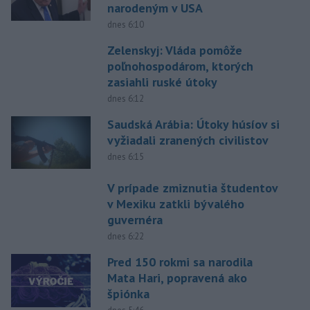
narodeným v USA
dnes 6:10
Zelenskyj: Vláda pomôže
poľnohospodárom, ktorých
zasiahli ruské útoky
dnes 6:12
Saudská Arábia: Útoky húsíov si
vyžiadali zranených civilistov
dnes 6:15
V prípade zmiznutia študentov
v Mexiku zatkli bývalého
guvernéra
dnes 6:22
Pred 150 rokmi sa narodila
Mata Hari, popravená ako
špiónka