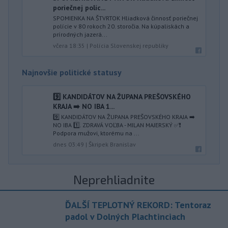
poriečnej políc...
SPOMIENKA NA ŠTVRTOK Hliadková činnosť poriečnej
polície v 80 rokoch 20. storočia. Na kúpaliskách a
prírodných jazerá...
včera 18:35
|
Polícia Slovenskej republiky
Najnovšie politické statusy
9️⃣ KANDIDÁTOV NA ŽUPANA PREŠOVSKÉHO
KRAJA ➡️ NO IBA 1️...
9️⃣ KANDIDÁTOV NA ŽUPANA PREŠOVSKÉHO KRAJA ➡️
NO IBA 1️⃣. ZDRAVÁ VOĽBA - MILAN MAJERSKÝ ✅️❗️
Podpora mužovi, ktorému na ...
dnes 03:49
|
Škripek Branislav
Neprehliadnite
ĎALŠÍ TEPLOTNÝ REKORD: Tentoraz
padol v Dolných Plachtinciach