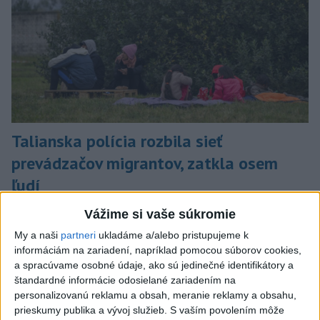
Talianska polícia rozbila sieť
prevádzačov migrantov, zatkla osem
ľudí
Tí z Alžírska dopravovali migrantov na ostrov Sardínia.
Vážime si vaše súkromie
dnes 6:02
My a naši
partneri
ukladáme a/alebo pristupujeme k
informáciám na zariadení, napríklad pomocou súborov cookies,
Slovensko
a spracúvame osobné údaje, ako sú jedinečné identifikátory a
štandardné informácie odosielané zariadením na
ŽSK: VšZP znevýhodnila krajské
personalizovanú reklamu a obsah, meranie reklamy a obsahu,
nemocnice v porovnaní so
prieskumy publika a vývoj služieb.
S vaším povolením môže