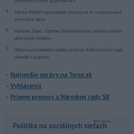
chodníka,otvorili aj pumptrack
5
Mesto Martin vypovedalo zmluvy na tri rozpracované
investičné akcie
6
Historik Zajac: Územie Slovenska bolo jadrom poľsko-
uhorských vzťahov
7
Obnovu posledného úseku cesty na Kráľovu hoľu majú
ukončiť v auguste
Najnovšie správy na Teraz.sk
Vyhlásenia
Priame prenosy z Národnej rady SR
Politika na sociálnych sieťach