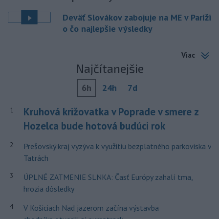
Deväť Slovákov zabojuje na ME v Paríži
o čo najlepšie výsledky
Viac
Najčítanejšie
6h
24h
7d
Kruhová križovatka v Poprade v smere z
1
Hozelca bude hotová budúci rok
2
Prešovský kraj vyzýva k využitiu bezplatného parkoviska v
Tatrách
3
ÚPLNÉ ZATMENIE SLNKA: Časť Európy zahalí tma,
hrozia dôsledky
4
V Košiciach Nad jazerom začína výstavba