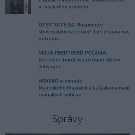
je ich jediný problém
OTESTUJTE SA: Rozumiete
slovenským nárečiam? Tieto slová vás
potrápia
VEĽKÁ PREDPOVEĎ POČASIA:
Extrémne horúčavy ustúpili. Alebo
žeby nie?
HRABKO o výhode
Majerského:Mazurek a Laššáková majú
rovnakých voličov
Správy