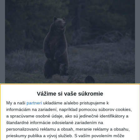
ÚTOK MEDVEĎA: V Turanoch pri zjazde z
Vážime si vaše súkromie
D1 našli zraneného muža
My a naši
partneri
ukladáme a/alebo pristupujeme k
informáciám na zariadení, napríklad pomocou súborov cookies,
Charakter zranení nasvedčuje možnému útoku medveďa.
a spracúvame osobné údaje, ako sú jedinečné identifikátory a
aktualizované
včera 19:41
,
včera 20:00
štandardné informácie odosielané zariadením na
personalizovanú reklamu a obsah, meranie reklamy a obsahu,
Slovensko
prieskumy publika a vývoj služieb.
S vaším povolením môže