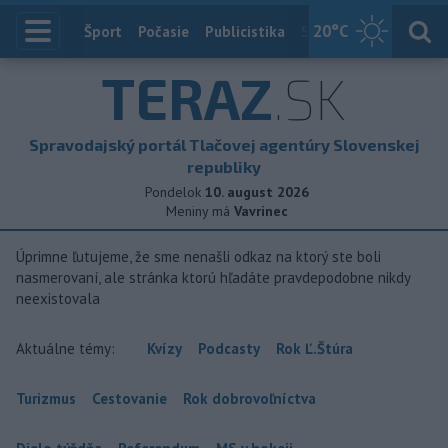
20
°C
Index
Šport
Počasie
Publicistika
Slovensko
Zahranič
TERAZ
.SK
Spravodajský portál Tlačovej agentúry Slovenskej
republiky
Pondelok
10. august 2026
Meniny má
Vavrinec
Úprimne ľutujeme, že sme nenašli odkaz na ktorý ste boli
nasmerovaní, ale stránka ktorú hľadáte pravdepodobne nikdy
neexistovala
Aktuálne témy:
Kvízy
Podcasty
Rok Ľ.Štúra
Turizmus
Cestovanie
Rok dobrovoľníctva