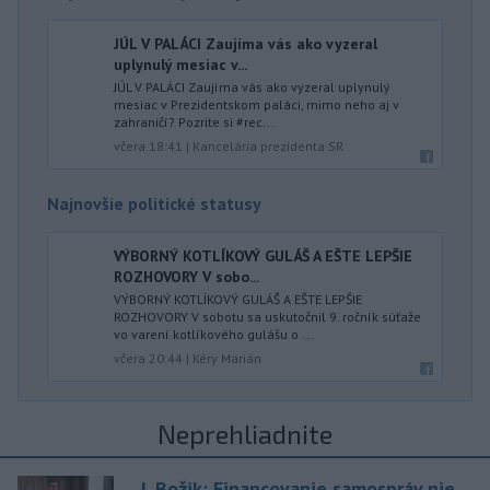
JÚL V PALÁCI Zaujíma vás ako vyzeral
uplynulý mesiac v...
JÚL V PALÁCI Zaujíma vás ako vyzeral uplynulý
mesiac v Prezidentskom paláci, mimo neho aj v
zahraničí? Pozrite si #rec...
včera 18:41
|
Kancelária prezidenta SR
Najnovšie politické statusy
VÝBORNÝ KOTLÍKOVÝ GULÁŠ A EŠTE LEPŠIE
ROZHOVORY V sobo...
VÝBORNÝ KOTLÍKOVÝ GULÁŠ A EŠTE LEPŠIE
ROZHOVORY V sobotu sa uskutočnil 9. ročník súťaže
vo varení kotlíkového gulášu o ...
včera 20:44
|
Kéry Marián
Neprehliadnite
J. Božik: Financovanie samospráv nie