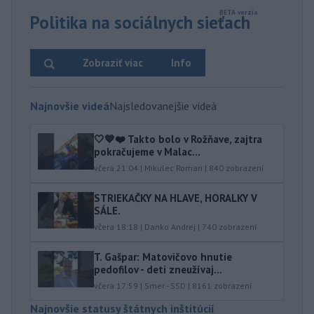
Politika na sociálnych sieťach
Zobraziť viac
Info
Najnovšie videá
Najsledovanejšie videá
🤍💙❤️ Takto bolo v Rožňave, zajtra
pokračujeme v Malac...
včera 21:04
|
Mikulec Roman
|
840
zobrazení
STRIEKAČKY NA HLAVE, HORALKY V
SÁLE.
včera 18:18
|
Danko Andrej
|
740
zobrazení
T. Gašpar: Matovičovo hnutie
pedofilov - deti zneužívaj...
včera 17:59
|
Smer - SSD
|
8161
zobrazení
Najnovšie statusy štátnych inštitúcií