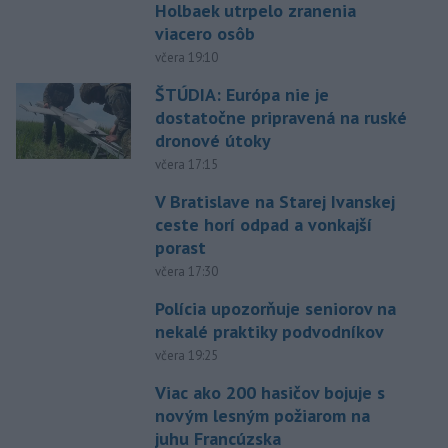
Holbaek utrpelo zranenia
viacero osôb
včera 19:10
ŠTÚDIA: Európa nie je
dostatočne pripravená na ruské
dronové útoky
včera 17:15
V Bratislave na Starej Ivanskej
ceste horí odpad a vonkajší
porast
včera 17:30
Polícia upozorňuje seniorov na
nekalé praktiky podvodníkov
včera 19:25
Viac ako 200 hasičov bojuje s
novým lesným požiarom na
juhu Francúzska