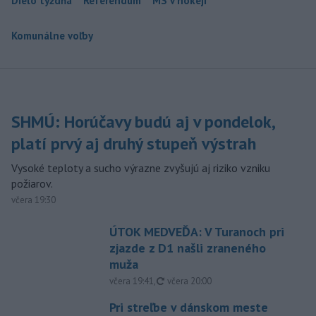
Dielo týždňa
Referendum
MS v hokeji
Komunálne voľby
SHMÚ: Horúčavy budú aj v pondelok,
platí prvý aj druhý stupeň výstrah
Vysoké teploty a sucho výrazne zvyšujú aj riziko vzniku
požiarov.
včera 19:30
ÚTOK MEDVEĎA: V Turanoch pri
zjazde z D1 našli zraneného
muža
aktualizované
včera 19:41
,
včera 20:00
Pri streľbe v dánskom meste