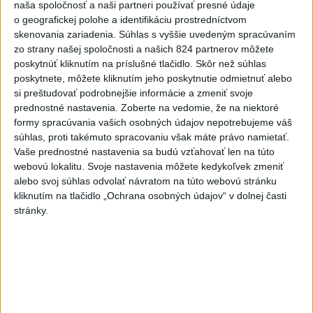
naša spoločnosť a naši partneri používať presné údaje
Polícia upozorňuje seniorov na
o geografickej polohe a identifikáciu prostredníctvom
nekalé praktiky podvodníkov
skenovania zariadenia. Súhlas s vyššie uvedeným spracúvaním
zo strany našej spoločnosti a našich 824 partnerov môžete
včera 19:25
poskytnúť kliknutím na príslušné tlačidlo. Skôr než súhlas
poskytnete, môžete kliknutím jeho poskytnutie odmietnuť alebo
Erik Tomáš: Ak si I. Korčok založí živnosť, nebude to správne
si preštudovať podrobnejšie informácie a zmeniť svoje
prednostné nastavenia.
Zoberte na vedomie, že na niektoré
formy spracúvania vašich osobných údajov nepotrebujeme váš
Aktuálne je dočasne zatvorených 63 pôšt, všetky majú
súhlas, proti takémuto spracovaniu však máte právo namietať.
otvoriť do 30.9.
Vaše prednostné nastavenia sa budú vzťahovať len na túto
webovú lokalitu. Svoje nastavenia môžete kedykoľvek zmeniť
Šaško chce v krátkom čase predstaviť riešenie pre
alebo svoj súhlas odvolať návratom na túto webovú stránku
záchrankový tender
kliknutím na tlačidlo „Ochrana osobných údajov“ v dolnej časti
stránky.
Zahraničie
Pentagón požiadal zbrojársky
priemysel, aby urýchlil výrobu zbraní
včera 21:06
Trump: Ekonomická situácia v Iráne je veľmi zlá