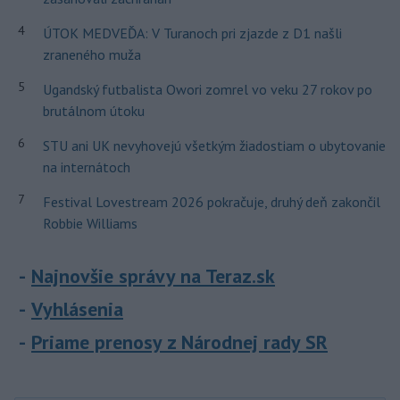
4
ÚTOK MEDVEĎA: V Turanoch pri zjazde z D1 našli
zraneného muža
5
Ugandský futbalista Owori zomrel vo veku 27 rokov po
brutálnom útoku
6
STU ani UK nevyhovejú všetkým žiadostiam o ubytovanie
na internátoch
7
Festival Lovestream 2026 pokračuje, druhý deň zakončil
Robbie Williams
Najnovšie správy na Teraz.sk
Vyhlásenia
Priame prenosy z Národnej rady SR