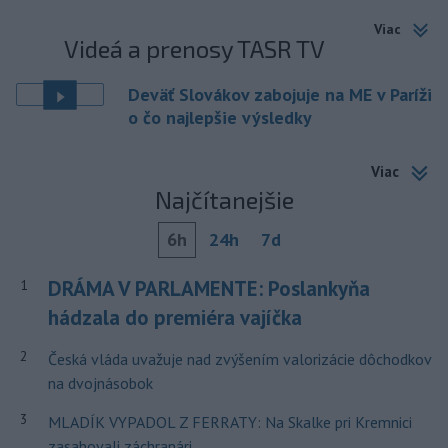
Viac
Videá a prenosy TASR TV
Deväť Slovákov zabojuje na ME v Paríži
o čo najlepšie výsledky
Viac
Najčítanejšie
6h
24h
7d
DRÁMA V PARLAMENTE: Poslankyňa
1
hádzala do premiéra vajíčka
2
Česká vláda uvažuje nad zvýšením valorizácie dôchodkov
na dvojnásobok
3
MLADÍK VYPADOL Z FERRATY: Na Skalke pri Kremnici
zasahovali záchranári