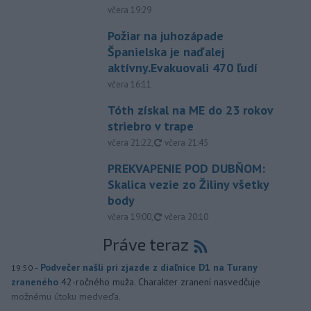
včera 19:29
Požiar na juhozápade
Španielska je naďalej
aktívny.Evakuovali 470 ľudí
včera 16:11
Tóth získal na ME do 23 rokov
striebro v trape
aktualizované
včera 21:22
,
včera 21:45
PREKVAPENIE POD DUBŇOM:
Skalica vezie zo Žiliny všetky
body
aktualizované
včera 19:00
,
včera 20:10
Práve teraz
-
Podvečer našli pri zjazde z diaľnice D1 na Turany
19:50
zraneného
42-ročného muža. Charakter zranení nasvedčuje
možnému útoku medveďa.