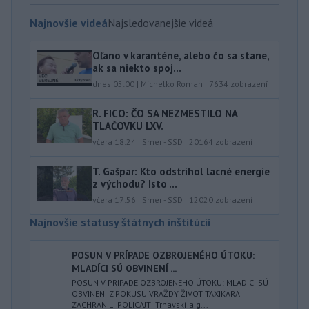
Najnovšie videá
Najsledovanejšie videá
Oľano v karanténe, alebo čo sa stane,
ak sa niekto spoj...
dnes 05:00
|
Michelko Roman
|
7634
zobrazení
R. FICO: ČO SA NEZMESTILO NA
TLAČOVKU LXV.
včera 18:24
|
Smer - SSD
|
20164
zobrazení
T. Gašpar: Kto odstrihol lacné energie
z východu? Isto ...
včera 17:56
|
Smer - SSD
|
12020
zobrazení
Najnovšie statusy štátnych inštitúcií
POSUN V PRÍPADE OZBROJENÉHO ÚTOKU:
MLADÍCI SÚ OBVINENÍ ...
POSUN V PRÍPADE OZBROJENÉHO ÚTOKU: MLADÍCI SÚ
OBVINENÍ Z POKUSU VRAŽDY ŽIVOT TAXIKÁRA
ZACHRÁNILI POLICAJTI Trnavskí a g...