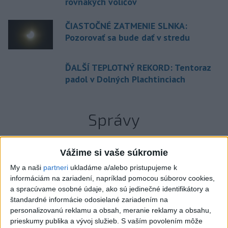
rovnakých voličov
ČIASTOČNÉ ZATMENIE SLNKA:
Pozorovať sa bude dať v stredu
ĎALŠÍ TEPLOTNÝ REKORD: Tentoraz
padol v Dolných Plachtinciach
Správy
Vážime si vaše súkromie
My a naši
partneri
ukladáme a/alebo pristupujeme k
informáciám na zariadení, napríklad pomocou súborov cookies,
a spracúvame osobné údaje, ako sú jedinečné identifikátory a
štandardné informácie odosielané zariadením na
personalizovanú reklamu a obsah, meranie reklamy a obsahu,
prieskumy publika a vývoj služieb.
S vaším povolením môže