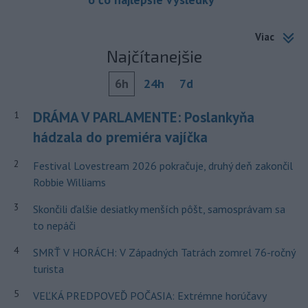
Viac
Najčítanejšie
6h
24h
7d
DRÁMA V PARLAMENTE: Poslankyňa
1
hádzala do premiéra vajíčka
2
Festival Lovestream 2026 pokračuje, druhý deň zakončil
Robbie Williams
3
Skončili ďalšie desiatky menších pôšt, samosprávam sa
to nepáči
4
SMRŤ V HORÁCH: V Západných Tatrách zomrel 76-ročný
turista
5
VEĽKÁ PREDPOVEĎ POČASIA: Extrémne horúčavy