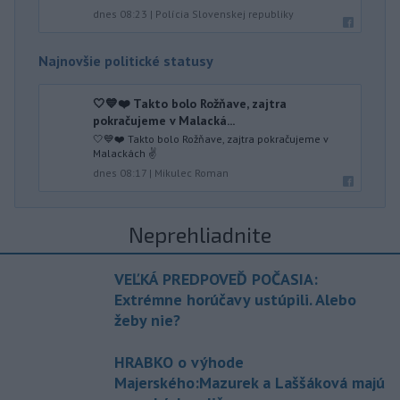
dnes 08:23
|
Polícia Slovenskej republiky
Najnovšie politické statusy
🤍💙❤️ Takto bolo Rožňave, zajtra
pokračujeme v Malacká...
🤍💙❤️ Takto bolo Rožňave, zajtra pokračujeme v
Malackách ✌️
dnes 08:17
|
Mikulec Roman
Neprehliadnite
VEĽKÁ PREDPOVEĎ POČASIA:
Extrémne horúčavy ustúpili. Alebo
žeby nie?
HRABKO o výhode
Majerského:Mazurek a Laššáková majú