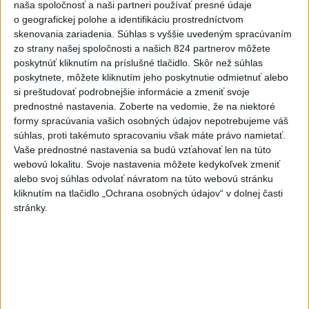
naša spoločnosť a naši partneri používať presné údaje
o geografickej polohe a identifikáciu prostredníctvom
skenovania zariadenia. Súhlas s vyššie uvedeným spracúvaním
zo strany našej spoločnosti a našich 824 partnerov môžete
poskytnúť kliknutím na príslušné tlačidlo. Skôr než súhlas
poskytnete, môžete kliknutím jeho poskytnutie odmietnuť alebo
Odborník: Rozlišovanie medzi
si preštudovať podrobnejšie informácie a zmeniť svoje
investíciami vás ochráni pred podvodmi
prednostné nastavenia.
Zoberte na vedomie, že na niektoré
formy spracúvania vašich osobných údajov nepotrebujeme váš
Poukázal na to, že podvodníci prispôsobujú názvy produktov
súhlas, proti takémuto spracovaniu však máte právo namietať.
aj príbehy tomu, čo práve priťahuje pozornosť.
Vaše prednostné nastavenia sa budú vzťahovať len na túto
dnes 9:38
webovú lokalitu. Svoje nastavenia môžete kedykoľvek zmeniť
alebo svoj súhlas odvolať návratom na túto webovú stránku
Slovensko
kliknutím na tlačidlo „Ochrana osobných údajov“ v dolnej časti
stránky.
V prípade únosu študentky Sone
majú odznieť záverečné reči
dnes 9:36
Peniaze z nástroja SAFE by Slovensko mohlo splácať