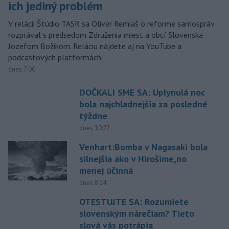
ich jediný problém
V relácii Štúdio TASR sa Oliver Remiaš o reforme samospráv
rozprával s predsedom Združenia miest a obcí Slovenska
Jozefom Božikom. Reláciu nájdete aj na YouTube a
podcastových platformách.
dnes 7:00
DOČKALI SME SA: Uplynulá noc
bola najchladnejšia za posledné
týždne
dnes 10:27
Venhart:Bomba v Nagasaki bola
silnejšia ako v Hirošime,no
menej účinná
dnes 8:24
OTESTUJTE SA: Rozumiete
slovenským nárečiam? Tieto
slová vás potrápia