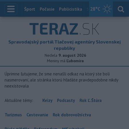
28
°C
Index
Šport
Počasie
Publicistika
Slovensko
Zahranič
TERAZ
.SK
Spravodajský portál Tlačovej agentúry Slovenskej
republiky
Nedela
9. august 2026
Meniny má
Ľubomíra
Úprimne ľutujeme, že sme nenašli odkaz na ktorý ste boli
nasmerovaní, ale stránka ktorú hľadáte pravdepodobne nikdy
neexistovala
Aktuálne témy:
Kvízy
Podcasty
Rok Ľ.Štúra
Turizmus
Cestovanie
Rok dobrovoľníctva