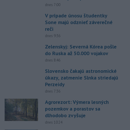
dnes 7:00
V prípade únosu študentky
Sone majú odznieť záverečné
reči
dnes 9:36
Zelenskyj: Severná Kórea pošle
do Ruska až 50.000 vojakov
dnes 8:46
Slovensko čakajú astronomické
úkazy, zatmenie Slnka striedajú
Perzeidy
dnes 7:36
Agrorezort: Výmera lesných
pozemkov a porastov sa
dlhodobo zvyšuje
dnes 10:24