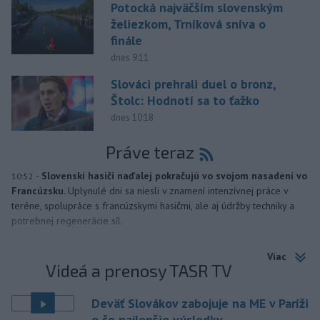
Potocká najväčším slovenským
želiezkom, Trníková sníva o
finále
dnes 9:11
Slováci prehrali duel o bronz,
Štolc: Hodnotí sa to ťažko
dnes 10:18
Práve teraz
-
Slovenskí hasiči naďalej pokračujú vo svojom nasadení vo
10:52
Francúzsku.
Uplynulé dni sa niesli v znamení intenzívnej práce v
teréne, spolupráce s francúzskymi hasičmi, ale aj údržby techniky a
potrebnej regenerácie síl.
Viac
Videá a prenosy TASR TV
Deväť Slovákov zabojuje na ME v Paríži
o čo najlepšie výsledky