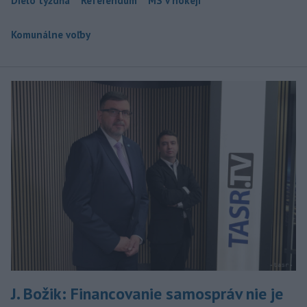
Dielo týždňa
Referendum
MS v hokeji
Komunálne voľby
J. Božik: Financovanie samospráv nie je