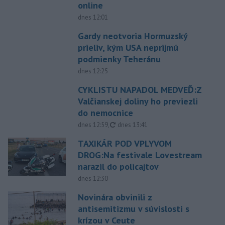
online
dnes 12:01
Gardy neotvoria Hormuzský
prieliv, kým USA neprijmú
podmienky Teheránu
dnes 12:25
CYKLISTU NAPADOL MEDVEĎ:Z
Valčianskej doliny ho previezli
do nemocnice
aktualizované
dnes 12:59
,
dnes 13:41
TAXIKÁR POD VPLYVOM
DROG:Na festivale Lovestream
narazil do policajtov
dnes 12:30
Novinára obvinili z
antisemitizmu v súvislosti s
krízou v Ceute