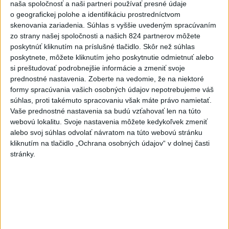
Slovensko
naša spoločnosť a naši partneri používať presné údaje
o geografickej polohe a identifikáciu prostredníctvom
Erik Tomáš: Ak si I. Korčok založí
skenovania zariadenia. Súhlas s vyššie uvedeným spracúvaním
živnosť, nebude to správne
zo strany našej spoločnosti a našich 824 partnerov môžete
dnes 13:59
poskytnúť kliknutím na príslušné tlačidlo. Skôr než súhlas
poskytnete, môžete kliknutím jeho poskytnutie odmietnuť alebo
si preštudovať podrobnejšie informácie a zmeniť svoje
Aktuálne je dočasne zatvorených 63 pôšt, všetky majú
prednostné nastavenia.
Zoberte na vedomie, že na niektoré
otvoriť do 30.9.
formy spracúvania vašich osobných údajov nepotrebujeme váš
súhlas, proti takémuto spracovaniu však máte právo namietať.
Šaško chce v krátkom čase predstaviť riešenie pre
Vaše prednostné nastavenia sa budú vzťahovať len na túto
webovú lokalitu. Svoje nastavenia môžete kedykoľvek zmeniť
záchrankový tender
alebo svoj súhlas odvolať návratom na túto webovú stránku
kliknutím na tlačidlo „Ochrana osobných údajov“ v dolnej časti
Kandidovať môžu aj nezávislí, potrebujú vyzbierať podpisy od
stránky.
občanov
Zahraničie
Novinára obvinili z antisemitizmu v
súvislosti s krízou v Ceute
dnes 16:20