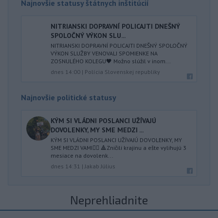
Najnovšie statusy štátnych inštitúcií
NITRIANSKI DOPRAVNÍ POLICAJTI DNEŠNÝ
SPOLOČNÝ VÝKON SLU...
NITRIANSKI DOPRAVNÍ POLICAJTI DNEŠNÝ SPOLOČNÝ
VÝKON SLUŽBY VENOVALI SPOMIENKE NA
ZOSNULÉHO KOLEGU🖤 Možno slúžil v inom...
dnes 14:00
|
Polícia Slovenskej republiky
Najnovšie politické statusy
KÝM SI VLÁDNI POSLANCI UŽÍVAJÚ
DOVOLENKY, MY SME MEDZI ...
KÝM SI VLÁDNI POSLANCI UŽÍVAJÚ DOVOLENKY, MY
SME MEDZI VAMI👍🏻 🔺Zničili krajinu a ešte vylihujú 3
mesiace na dovolenk...
dnes 14:31
|
Jakab Július
Neprehliadnite