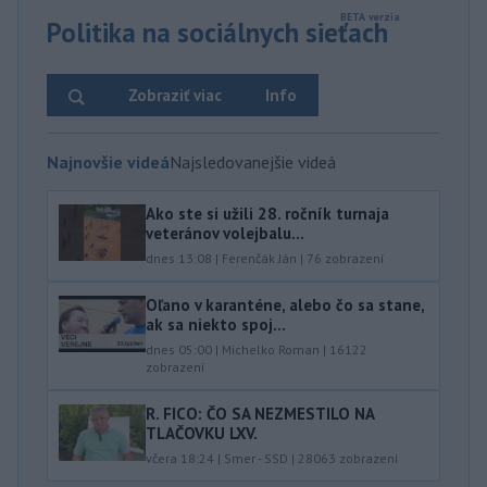
Politika na sociálnych sieťach
Zobraziť viac
Info
Najnovšie videá
Najsledovanejšie videá
Ako ste si užili 28. ročník turnaja
veteránov volejbalu...
dnes 13:08
|
Ferenčák Ján
|
76
zobrazení
Oľano v karanténe, alebo čo sa stane,
ak sa niekto spoj...
dnes 05:00
|
Michelko Roman
|
16122
zobrazení
R. FICO: ČO SA NEZMESTILO NA
TLAČOVKU LXV.
včera 18:24
|
Smer - SSD
|
28063
zobrazení