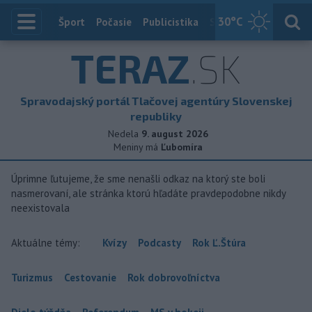
30
°C
Index
Šport
Počasie
Publicistika
Slovensko
Zahranič
TERAZ
.SK
Spravodajský portál Tlačovej agentúry Slovenskej
republiky
Nedela
9. august 2026
Meniny má
Ľubomíra
Úprimne ľutujeme, že sme nenašli odkaz na ktorý ste boli
nasmerovaní, ale stránka ktorú hľadáte pravdepodobne nikdy
neexistovala
Aktuálne témy:
Kvízy
Podcasty
Rok Ľ.Štúra
Turizmus
Cestovanie
Rok dobrovoľníctva