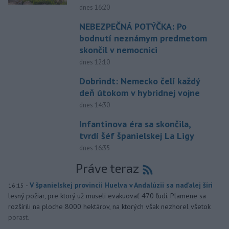
dnes 16:20
NEBEZPEČNÁ POTÝČKA: Po
bodnutí neznámym predmetom
skončil v nemocnici
dnes 12:10
Dobrindt: Nemecko čelí každý
deň útokom v hybridnej vojne
dnes 14:30
Infantinova éra sa skončila,
tvrdí šéf španielskej La Ligy
dnes 16:35
Práve teraz
-
V španielskej provincii Huelva v Andalúzii sa naďalej šíri
16:15
lesný požiar, pre ktorý už museli evakuovať 470 ľudí. Plamene sa
rozšírili na ploche 8000 hektárov, na ktorých však nezhorel všetok
porast.