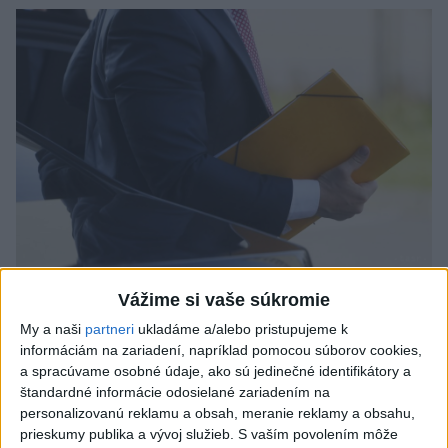
Odborník: Rozlišovanie medzi
Vážime si vaše súkromie
investíciami vás ochráni pred podvodmi
My a naši
partneri
ukladáme a/alebo pristupujeme k
informáciám na zariadení, napríklad pomocou súborov cookies,
Poukázal na to, že podvodníci prispôsobujú názvy produktov
a spracúvame osobné údaje, ako sú jedinečné identifikátory a
aj príbehy tomu, čo práve priťahuje pozornosť.
štandardné informácie odosielané zariadením na
dnes 9:38
personalizovanú reklamu a obsah, meranie reklamy a obsahu,
prieskumy publika a vývoj služieb.
S vaším povolením môže