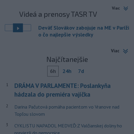
Viac
Videá a prenosy TASR TV
Deväť Slovákov zabojuje na ME v Paríži
o čo najlepšie výsledky
Viac
Najčítanejšie
6h
24h
7d
DRÁMA V PARLAMENTE: Poslankyňa
1
hádzala do premiéra vajíčka
2
Darina Pačutová pomáha pacientom vo Vranove nad
Topľou slovom
3
CYKLISTU NAPADOL MEDVEĎ:Z Valčianskej doliny ho
previezli do nemocnice