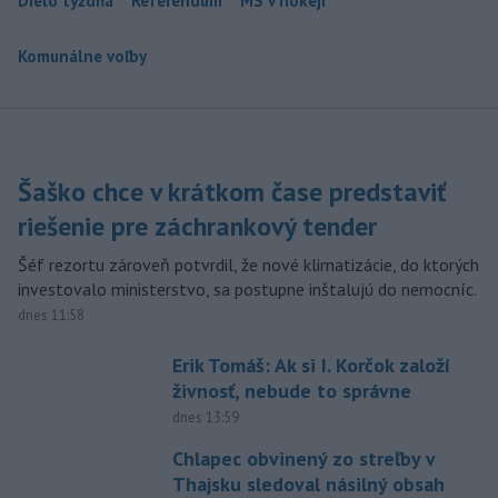
Dielo týždňa
Referendum
MS v hokeji
Komunálne voľby
Šaško chce v krátkom čase predstaviť
riešenie pre záchrankový tender
Šéf rezortu zároveň potvrdil, že nové klimatizácie, do ktorých
investovalo ministerstvo, sa postupne inštalujú do nemocníc.
dnes 11:58
Erik Tomáš: Ak si I. Korčok založí
živnosť, nebude to správne
dnes 13:59
Chlapec obvinený zo streľby v
Thajsku sledoval násilný obsah