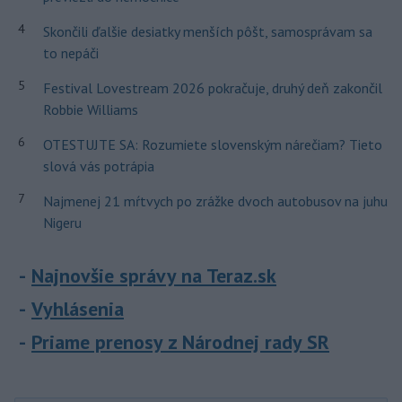
4
Skončili ďalšie desiatky menších pôšt, samosprávam sa
to nepáči
5
Festival Lovestream 2026 pokračuje, druhý deň zakončil
Robbie Williams
6
OTESTUJTE SA: Rozumiete slovenským nárečiam? Tieto
slová vás potrápia
7
Najmenej 21 mŕtvych po zrážke dvoch autobusov na juhu
Nigeru
Najnovšie správy na Teraz.sk
Vyhlásenia
Priame prenosy z Národnej rady SR