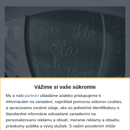
Vážime si vaše súkromie
Od septembra sa AI gramotnosť stane
My a naši
partneri
ukladáme a/alebo pristupujeme k
súčasťou vzdelávania na ZŠ
informáciám na zariadení, napríklad pomocou súborov cookies,
a spracúvame osobné údaje, ako sú jedinečné identifikátory a
Žiaci sa budú podľa ministerstva učiť rozumieť tomu, ako AI
štandardné informácie odosielané zariadením na
funguje, kde sú jej limity, aj to, ako si budovať zdravý vzťah k
personalizovanú reklamu a obsah, meranie reklamy a obsahu,
technológiám.
prieskumy publika a vývoj služieb.
S vaším povolením môže