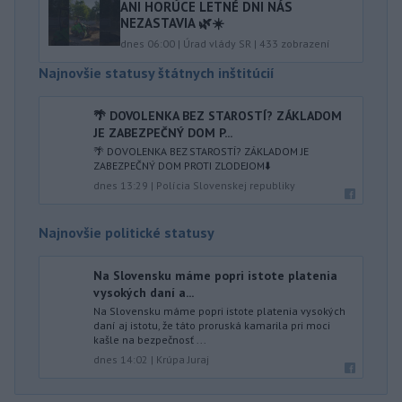
ANI HORÚCE LETNÉ DNI NÁS
NEZASTAVIA 🌿☀️
dnes 06:00
|
Úrad vlády SR
|
433
zobrazení
Najnovšie statusy štátnych inštitúcií
🌴 DOVOLENKA BEZ STAROSTÍ? ZÁKLADOM
JE ZABEZPEČNÝ DOM P...
🌴 DOVOLENKA BEZ STAROSTÍ? ZÁKLADOM JE
ZABEZPEČNÝ DOM PROTI ZLODEJOM⬇️
dnes 13:29
|
Polícia Slovenskej republiky
Najnovšie politické statusy
Na Slovensku máme popri istote platenia
vysokých daní a...
Na Slovensku máme popri istote platenia vysokých
daní aj istotu, že táto proruská kamarila pri moci
kašle na bezpečnosť ...
dnes 14:02
|
Krúpa Juraj