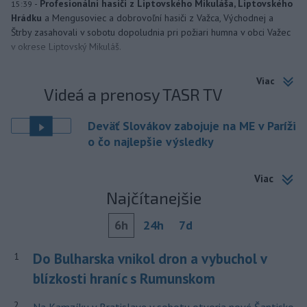
-
Profesionálni hasiči z Liptovského Mikuláša, Liptovského
15:39
Hrádku
a Mengusoviec a dobrovoľní hasiči z Važca, Východnej a
Štrby zasahovali v sobotu dopoludnia pri požiari humna v obci Važec
v okrese Liptovský Mikuláš.
Viac
Videá a prenosy TASR TV
Deväť Slovákov zabojuje na ME v Paríži
o čo najlepšie výsledky
Viac
Najčítanejšie
6h
24h
7d
Do Bulharska vnikol dron a vybuchol v
1
blízkosti hraníc s Rumunskom
2