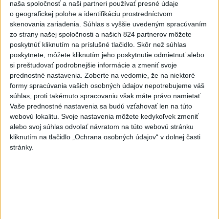
naša spoločnosť a naši partneri používať presné údaje
dnes 10:53
o geografickej polohe a identifikáciu prostredníctvom
skenovania zariadenia. Súhlas s vyššie uvedeným spracúvaním
Slovensko
zo strany našej spoločnosti a našich 824 partnerov môžete
poskytnúť kliknutím na príslušné tlačidlo. Skôr než súhlas
DOVOLENKÁRI, POZOR: Fotky z
poskytnete, môžete kliknutím jeho poskytnutie odmietnuť alebo
dovolenky môžu prilákať zlodejov
si preštudovať podrobnejšie informácie a zmeniť svoje
dnes 15:15
prednostné nastavenia.
Zoberte na vedomie, že na niektoré
formy spracúvania vašich osobných údajov nepotrebujeme váš
súhlas, proti takémuto spracovaniu však máte právo namietať.
Kúpele Brusno pripravujú 19. ročník festivalu Jozefa
Vaše prednostné nastavenia sa budú vzťahovať len na túto
Bednárika
webovú lokalitu. Svoje nastavenia môžete kedykoľvek zmeniť
alebo svoj súhlas odvolať návratom na túto webovú stránku
Dielo týždňa SNG: Za(k)liate peniaze - liatie od Miloša Boďu
kliknutím na tlačidlo „Ochrana osobných údajov“ v dolnej časti
stránky.
Klimatológ: Zeleň môže významným spôsobom
ovplyvňovať klímu miest
Zahraničie
Zelenskyj:USA Ukrajine dodávajú