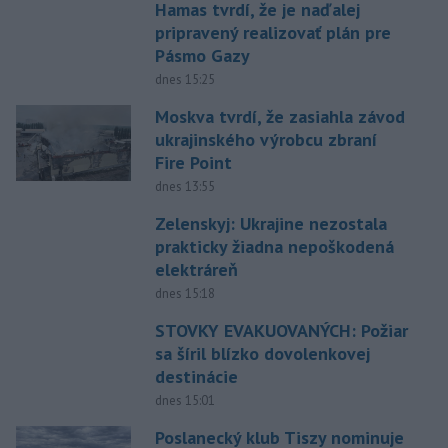
Hamas tvrdí, že je naďalej
pripravený realizovať plán pre
Pásmo Gazy
dnes 15:25
Moskva tvrdí, že zasiahla závod
ukrajinského výrobcu zbraní
Fire Point
dnes 13:55
Zelenskyj: Ukrajine nezostala
prakticky žiadna nepoškodená
elektráreň
dnes 15:18
STOVKY EVAKUOVANÝCH: Požiar
sa šíril blízko dovolenkovej
destinácie
dnes 15:01
Poslanecký klub Tiszy nominuje