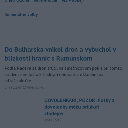
Dielo týždňa
Referendum
MS v hokeji
Komunálne voľby
Do Bulharska vnikol dron a vybuchol v
blízkosti hraníc s Rumunskom
Podľa Radeva sa dron zrútil na slnečnicovom poli a pri tomto
incidente nedošlo k žiadnym obetiam ani škodám na
infraštruktúre.
aktualizované
dnes 12:45
,
dnes 13:45
DOVOLENKÁRI, POZOR: Fotky z
dovolenky môžu prilákať
zlodejov
dnes 15:15