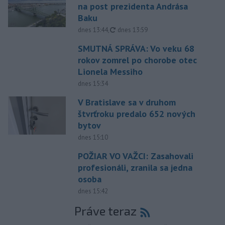
na post prezidenta Andrása
Baku
aktualizované
dnes 13:44
,
dnes 13:59
SMUTNÁ SPRÁVA: Vo veku 68
rokov zomrel po chorobe otec
Lionela Messiho
dnes 15:34
V Bratislave sa v druhom
štvrťroku predalo 652 nových
bytov
dnes 15:10
POŽIAR VO VAŽCI: Zasahovali
profesionáli, zranila sa jedna
osoba
dnes 15:42
Práve teraz