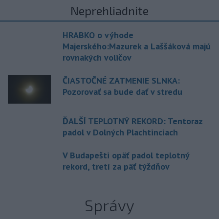
Neprehliadnite
HRABKO o výhode
Majerského:Mazurek a Laššáková majú
rovnakých voličov
ČIASTOČNÉ ZATMENIE SLNKA:
Pozorovať sa bude dať v stredu
ĎALŠÍ TEPLOTNÝ REKORD: Tentoraz
padol v Dolných Plachtinciach
V Budapešti opäť padol teplotný
rekord, tretí za päť týždňov
Správy