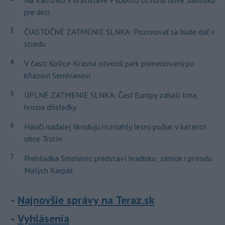
Na Kamzíku v Bratislave v sobotu otvoria nové Šantisko
pre deti
3
ČIASTOČNÉ ZATMENIE SLNKA: Pozorovať sa bude dať v
stredu
4
V časti Košice-Krásna otvorili park pomenovaný po
kňazovi Semivanovi
5
ÚPLNÉ ZATMENIE SLNKA: Časť Európy zahalí tma,
hrozia dôsledky
6
Hasiči naďalej likvidujú rozsiahly lesný požiar v katastri
obce Trstín
7
Prehliadka Smoleníc predstaví hradisko, zámok i prírodu
Malých Karpát
Najnovšie správy na Teraz.sk
Vyhlásenia