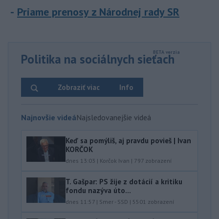
Priame prenosy z Národnej rady SR
Politika na sociálnych sieťach
Zobraziť viac
Info
Najnovšie videá
Najsledovanejšie videá
Keď sa pomýliš, aj pravdu povieš | Ivan
KORČOK
dnes 13:03
|
Korčok Ivan
|
797
zobrazení
T. Gašpar: PS žije z dotácií a kritiku
fondu nazýva úto...
dnes 11:57
|
Smer - SSD
|
5501
zobrazení