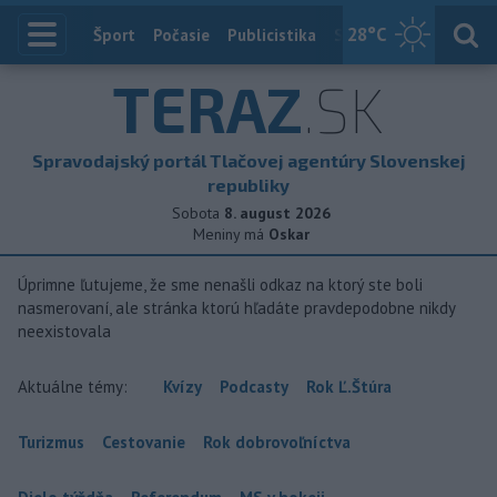
28
°C
Index
Šport
Počasie
Publicistika
Slovensko
Zahranič
TERAZ
.SK
Spravodajský portál Tlačovej agentúry Slovenskej
republiky
Sobota
8. august 2026
Meniny má
Oskar
Úprimne ľutujeme, že sme nenašli odkaz na ktorý ste boli
nasmerovaní, ale stránka ktorú hľadáte pravdepodobne nikdy
neexistovala
Aktuálne témy:
Kvízy
Podcasty
Rok Ľ.Štúra
Turizmus
Cestovanie
Rok dobrovoľníctva