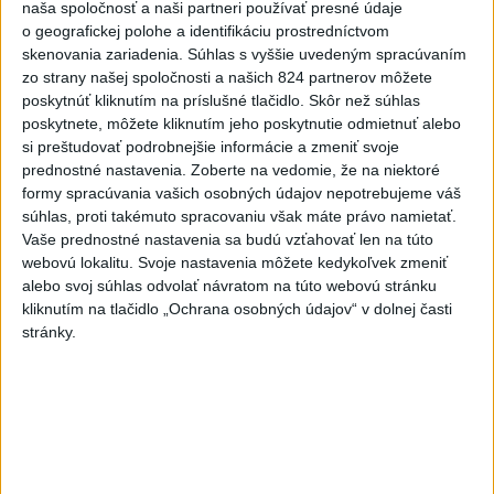
dala za pravdu pri zonácii
naša spoločnosť a naši partneri používať presné údaje
o geografickej polohe a identifikáciu prostredníctvom
včera 22:53
skenovania zariadenia. Súhlas s vyššie uvedeným spracúvaním
zo strany našej spoločnosti a našich 824 partnerov môžete
poskytnúť kliknutím na príslušné tlačidlo. Skôr než súhlas
T. Taraba: SR pomáha Maďarsku s vodou aj napriek tomu, že
poskytnete, môžete kliknutím jeho poskytnutie odmietnuť alebo
je jej málo
si preštudovať podrobnejšie informácie a zmeniť svoje
prednostné nastavenia.
Zoberte na vedomie, že na niektoré
SLOVENSKÍ POLICAJTI V CHORVÁTSKU: Pomáhali i pri
formy spracúvania vašich osobných údajov nepotrebujeme váš
podvode s ubytovaním
súhlas, proti takémuto spracovaniu však máte právo namietať.
Vaše prednostné nastavenia sa budú vzťahovať len na túto
MV odmieta tvrdenia PS o údajnom nasadení ruského
webovú lokalitu. Svoje nastavenia môžete kedykoľvek zmeniť
sledovacieho systému
alebo svoj súhlas odvolať návratom na túto webovú stránku
kliknutím na tlačidlo „Ochrana osobných údajov“ v dolnej časti
Zahraničie
stránky.
Pazeškiján: Komunikácia s najvyšším
vodcom je momentálne veľmi
náročná
dnes 6:35
Rubio prijal vo Washingtone nového šéfa britskej diplomacie