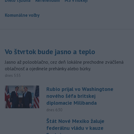
Dielo týždňa
Referendum
MS v hokeji
Komunálne voľby
Vo štvrtok bude jasno a teplo
Jasno až polooblačno, cez deň lokálne prechodne zväčšená
oblačnosť a ojedinele prehánky alebo búrky.
dnes 5:55
Rubio prijal vo Washingtone
nového šéfa britskej
diplomacie Milibanda
dnes 6:30
Štát Nové Mexiko žaluje
federálnu vládu v kauze