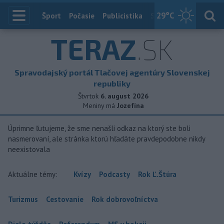
29
°C
Index
Šport
Počasie
Publicistika
Slovensko
Zahranič
TERAZ
.SK
Spravodajský portál Tlačovej agentúry Slovenskej
republiky
Štvrtok
6. august 2026
Meniny má
Jozefína
Úprimne ľutujeme, že sme nenašli odkaz na ktorý ste boli
nasmerovaní, ale stránka ktorú hľadáte pravdepodobne nikdy
neexistovala
Aktuálne témy:
Kvízy
Podcasty
Rok Ľ.Štúra
Turizmus
Cestovanie
Rok dobrovoľníctva