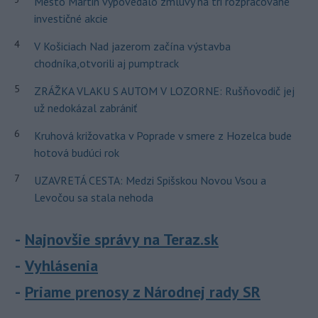
Mesto Martin vypovedalo zmluvy na tri rozpracované
investičné akcie
4
V Košiciach Nad jazerom začína výstavba
chodníka,otvorili aj pumptrack
5
ZRÁŽKA VLAKU S AUTOM V LOZORNE: Rušňovodič jej
už nedokázal zabrániť
6
Kruhová križovatka v Poprade v smere z Hozelca bude
hotová budúci rok
7
UZAVRETÁ CESTA: Medzi Spišskou Novou Vsou a
Levočou sa stala nehoda
Najnovšie správy na Teraz.sk
Vyhlásenia
Priame prenosy z Národnej rady SR