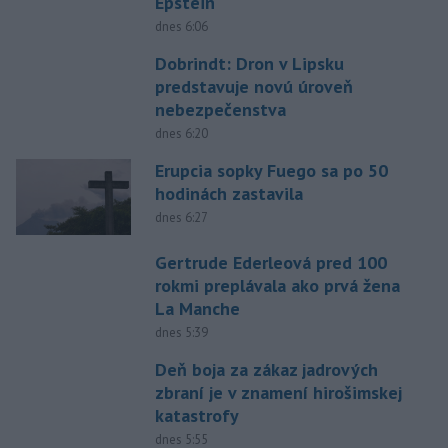
Epstein
dnes 6:06
Dobrindt: Dron v Lipsku
predstavuje novú úroveň
nebezpečenstva
dnes 6:20
Erupcia sopky Fuego sa po 50
hodinách zastavila
dnes 6:27
Gertrude Ederleová pred 100
rokmi preplávala ako prvá žena
La Manche
dnes 5:39
Deň boja za zákaz jadrových
zbraní je v znamení hirošimskej
katastrofy
dnes 5:55