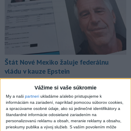
Štát Nové Mexiko žaluje federálnu
vládu v kauze Epstein
Tvrdí, že federálne úrady mu bránia vo vyšetrovaní sexuálnych
Vážime si vaše súkromie
trestných činov odsúdeného sexuálneho delikventa Jeffreyho
Epsteina spáchané na jeho ranči v tomto štáte.
My a naši
partneri
ukladáme a/alebo pristupujeme k
dnes 6:06
informáciám na zariadení, napríklad pomocou súborov cookies,
a spracúvame osobné údaje, ako sú jedinečné identifikátory a
Slovensko
štandardné informácie odosielané zariadením na
personalizovanú reklamu a obsah, meranie reklamy a obsahu,
Filip Kuffa tvrdí, že eurokomisia mu
prieskumy publika a vývoj služieb.
S vaším povolením môže