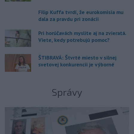
Filip Kuffa tvrdí, že eurokomisia mu
dala za pravdu pri zonácii
Pri horúčavách myslite aj na zvieratá.
Viete, kedy potrebujú pomoc?
ŠTIBRAVÁ: Štvrté miesto v silnej
svetovej konkurencii je výborné
Správy