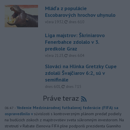
Mláďa z populácie
Escobarových hrochov uhynulo
aktualizované
včera 19:32
,
dnes 6:10
Liga majstrov: Škriniarovo
Fenerbahce zdolalo v 3.
predkole Graz
aktualizované
včera 21:23
,
dnes 6:04
Slováci na Hlinka Gretzky Cupe
zdolali Švajčiarov 6:2, sú v
semifinále
aktualizované
dnes 6:01
,
dnes 7:15
Práve teraz
-
Vedenie Medzinárodnej futbalovej federácie (FIFA) sa
06:47
ospravedlnilo v
súvislosti s kontroverzným plánom predať podiely
na budúcich ziskoch z majstrovstiev sveta súkromným investorom. Na
stretnutí v Rabate členovia FIFA plne podporili prezidenta Gianniho