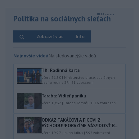
Politika na sociálnych sieťach
Zobraziť viac
Info
Najnovšie videá
Najsledovanejšie videá
TK: Rodinná karta
včera 21:50
|
Ministerstvo práce, sociálnych
vecí a rodiny SR
|
31
zobrazení
Taraba: Vidieť paniku
včera 19:32
|
Taraba Tomáš
|
1816
zobrazení
ODKAZ TAKÁČOVI A FICOVI Z
VÝCHODU‼️PORAZÍME VÁS‼️DOSŤ B...
včera 19:27
|
Jakab Július
|
597
zobrazení