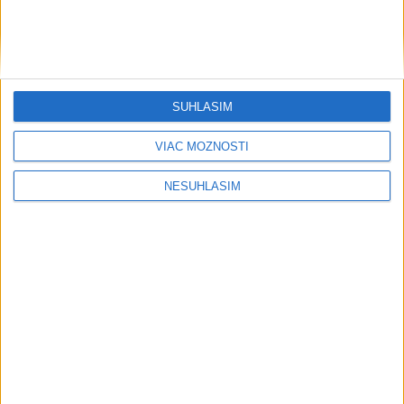
SÚHLASÍM
VIAC MOŽNOSTÍ
....
NESÚHLASÍM