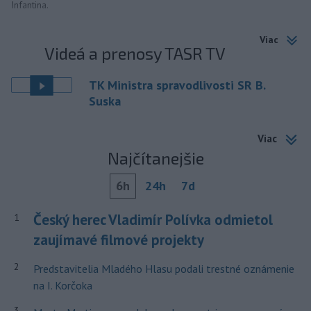
Infantina.
Viac
Videá a prenosy TASR TV
TK Ministra spravodlivosti SR B.
Suska
Viac
Najčítanejšie
6h
24h
7d
Český herec Vladimír Polívka odmietol
1
zaujímavé filmové projekty
2
Predstavitelia Mladého Hlasu podali trestné oznámenie
na I. Korčoka
3