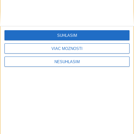
SÚHLASÍM
VIAC MOŽNOSTÍ
NESÚHLASÍM
....