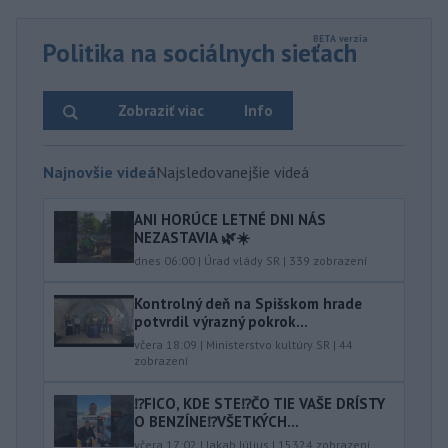
Politika na sociálnych sieťach
Zobraziť viac
Info
Najnovšie videá
Najsledovanejšie videá
ANI HORÚCE LETNÉ DNI NÁS
NEZASTAVIA 🌿☀️
dnes 06:00
|
Úrad vlády SR
|
339
zobrazení
Kontrolný deň na Spišskom hrade
potvrdil výrazný pokrok...
včera 18:09
|
Ministerstvo kultúry SR
|
44
zobrazení
⁉️FICO, KDE STE⁉️ČO TIE VAŠE DRÍSTY
O BENZÍNE⁉️VŠETKÝCH...
včera 17:02
|
Jakab Július
|
15324
zobrazení