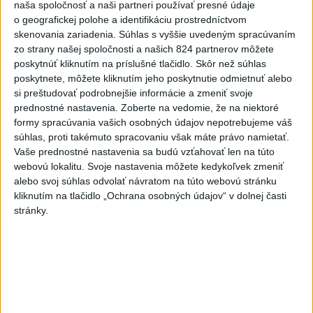
naša spoločnosť a naši partneri používať presné údaje
Dielo týždňa SNG: Za(k)liate peniaze
o geografickej polohe a identifikáciu prostredníctvom
- liatie od Miloša Boďu
skenovania zariadenia. Súhlas s vyššie uvedeným spracúvaním
zo strany našej spoločnosti a našich 824 partnerov môžete
dnes 10:18
poskytnúť kliknutím na príslušné tlačidlo. Skôr než súhlas
poskytnete, môžete kliknutím jeho poskytnutie odmietnuť alebo
si preštudovať podrobnejšie informácie a zmeniť svoje
prednostné nastavenia.
Zoberte na vedomie, že na niektoré
Klimatológ: Zeleň môže významným spôsobom
formy spracúvania vašich osobných údajov nepotrebujeme váš
ovplyvňovať klímu miest
súhlas, proti takémuto spracovaniu však máte právo namietať.
Vaše prednostné nastavenia sa budú vzťahovať len na túto
Pamiatkári: Projekty obnovy sa môžu uchádzať o ocenenie
webovú lokalitu. Svoje nastavenia môžete kedykoľvek zmeniť
Europa Nostra
alebo svoj súhlas odvolať návratom na túto webovú stránku
kliknutím na tlačidlo „Ochrana osobných údajov“ v dolnej časti
A. Danko vylúčil, že by sa SNS pred voľbami spájala, avizuje
stránky.
zmeny
Zahraničie
Do Bulharska vnikol dron a vybuchol
v blízkosti hraníc s Rumunskom
dnes 12:45