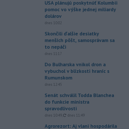
USA plánujú poskytnúť Kolumbii
pomoc vo výške jednej miliardy
dolárov
dnes 10:02
Skončili ďalšie desiatky
menších pôšt, samosprávam sa
to nepáči
dnes 11:17
Do Bulharska vnikol dron a
vybuchol v blízkosti hraníc s
Rumunskom
dnes 12:45
Senát schválil Todda Blanchea
do funkcie ministra
spravodlivosti
aktualizované
dnes 10:49
,
dnes 11:49
Agrorezort: Aj vlani hospodárila