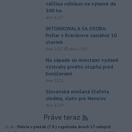
väčšina roľníkov na výmere do
500 ha
dnes 12:27
INTOXIKOVALA SA OSOBA:
Požiar v Braväcove zasiahol 10
stavieb
aktualizované
dnes 10:13
,
dnes 12:19
Na západe sú miestami vydané
výstrahy prvého stupňa pred
horúčavami
dnes 11:21
Slovenská miešaná štafeta
siedma, zlato pre Nemcov
dnes 12:19
Práve teraz
-
Polícia v piatok (7. 8.) vypátrala dvoch 17-ročných
12:36