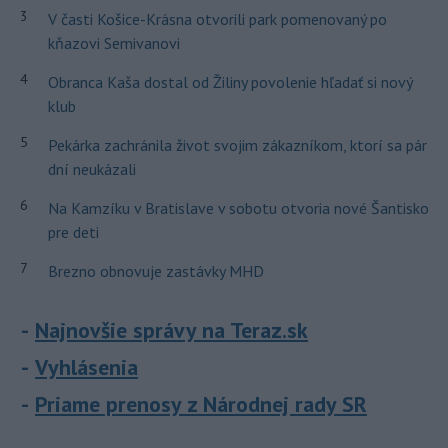
3
V časti Košice-Krásna otvorili park pomenovaný po
kňazovi Semivanovi
4
Obranca Kaša dostal od Žiliny povolenie hľadať si nový
klub
5
Pekárka zachránila život svojim zákazníkom, ktorí sa pár
dní neukázali
6
Na Kamzíku v Bratislave v sobotu otvoria nové Šantisko
pre deti
7
Brezno obnovuje zastávky MHD
Najnovšie správy na Teraz.sk
Vyhlásenia
Priame prenosy z Národnej rady SR