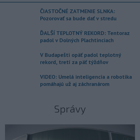
ČIASTOČNÉ ZATMENIE SLNKA:
Pozorovať sa bude dať v stredu
ĎALŠÍ TEPLOTNÝ REKORD: Tentoraz
padol v Dolných Plachtinciach
V Budapešti opäť padol teplotný
rekord, tretí za päť týždňov
VIDEO: Umelá inteligencia a robotika
pomáhajú už aj záchranárom
Správy