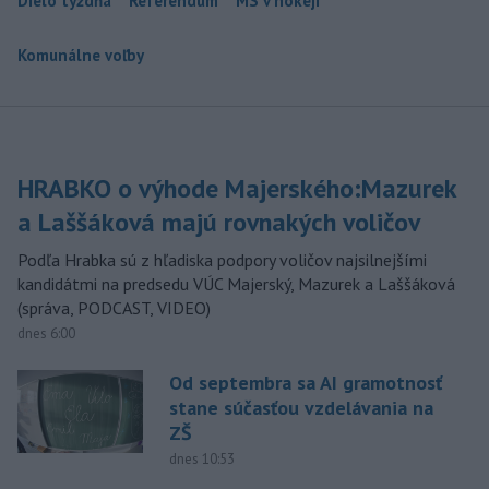
Dielo týždňa
Referendum
MS v hokeji
Komunálne voľby
HRABKO o výhode Majerského:Mazurek
a Laššáková majú rovnakých voličov
Podľa Hrabka sú z hľadiska podpory voličov najsilnejšími
kandidátmi na predsedu VÚC Majerský, Mazurek a Laššáková
(správa, PODCAST, VIDEO)
dnes 6:00
Od septembra sa AI gramotnosť
stane súčasťou vzdelávania na
ZŠ
dnes 10:53