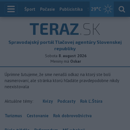
29
°C
Index
Šport
Počasie
Publicistika
Slovensko
Zahranič
TERAZ
.SK
Spravodajský portál Tlačovej agentúry Slovenskej
republiky
Sobota
8. august 2026
Meniny má
Oskar
Úprimne ľutujeme, že sme nenašli odkaz na ktorý ste boli
nasmerovaní, ale stránka ktorú hľadáte pravdepodobne nikdy
neexistovala
Aktuálne témy:
Kvízy
Podcasty
Rok Ľ.Štúra
Turizmus
Cestovanie
Rok dobrovoľníctva