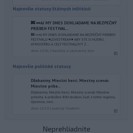
Najnovšie statusy štátnych inštitúcií
🚒 👀AJ MY DNES DOHLIADAME NA BEZPEČNÝ
PRIEBEH FESTIVAL...
🚒 👀AJ MY DNES DOHLIADAME NA BEZPEČNÝ PRIEBEH
FESTIVALU ♥️LOVESTREAM♥️ ABY STE SI HUDBU,
ATMOSFÉRU A CELÝ FESTIVALOVÝ Z...
dnes 10:01
|
Hasičský a záchranný zbor
Najnovšie politické statusy
Džabaniny. Miestni herci. Miestny scenár.
Miestne príbe...
Džabaniny. Miestni herci. Miestny scenár. Miestne
príbehy. A približne 800 divákov, ľudí z tohto regiónu.
Úprimne, nevi...
dnes 10:19
|
Ledecký Vladimír
Neprehliadnite