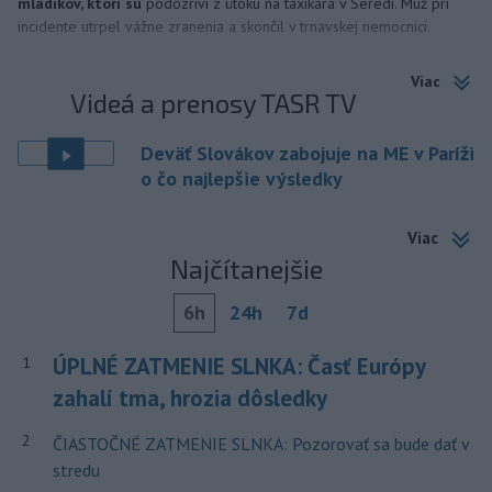
mladíkov, ktorí sú
podozriví z útoku na taxikára v Seredi. Muž pri
incidente utrpel vážne zranenia a skončil v trnavskej nemocnici.
Viac
Videá a prenosy TASR TV
Deväť Slovákov zabojuje na ME v Paríži
o čo najlepšie výsledky
Viac
Najčítanejšie
6h
24h
7d
ÚPLNÉ ZATMENIE SLNKA: Časť Európy
1
zahalí tma, hrozia dôsledky
2
ČIASTOČNÉ ZATMENIE SLNKA: Pozorovať sa bude dať v
stredu