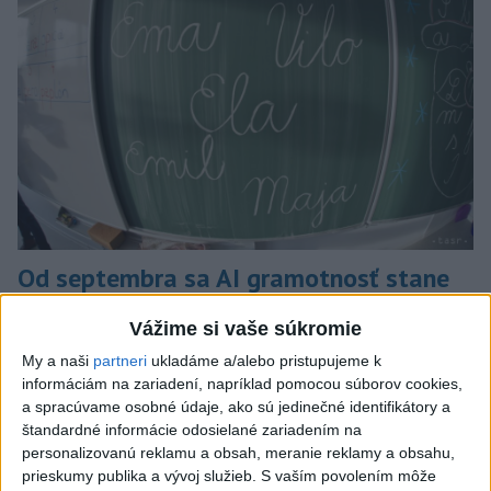
Od septembra sa AI gramotnosť stane
súčasťou vzdelávania na ZŠ
Vážime si vaše súkromie
Žiaci sa budú podľa ministerstva učiť rozumieť tomu, ako AI
My a naši
partneri
ukladáme a/alebo pristupujeme k
funguje, kde sú jej limity, aj to, ako si budovať zdravý vzťah k
informáciám na zariadení, napríklad pomocou súborov cookies,
technológiám.
a spracúvame osobné údaje, ako sú jedinečné identifikátory a
dnes 10:53
štandardné informácie odosielané zariadením na
personalizovanú reklamu a obsah, meranie reklamy a obsahu,
Slovensko
prieskumy publika a vývoj služieb.
S vaším povolením môže