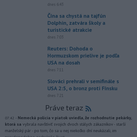
dnes 6:43
Čína sa chystá na tajfún
Dolphin, zatvára školy a
turistické atrakcie
dnes 7:03
Reuters: Dohoda o
Hormuzskom prielive je podľa
USA na dosah
dnes 7:11
Slováci prehrali v semifinále s
USA 2:5, o bronz proti Fínsku
dnes 7:21
Práve teraz
-
Nemecká polícia v piatok uviedla, že rozhodnutie pekárky,
07:42
ktorá sa
vybrala navštíviť svojich dvoch stálych zákazníkov - starší
manželský pár - po tom, čo sa u nej niekoľko dní neukázali, im