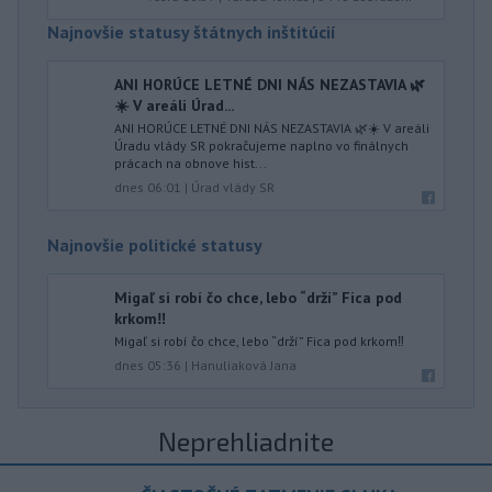
Najnovšie statusy štátnych inštitúcií
ANI HORÚCE LETNÉ DNI NÁS NEZASTAVIA 🌿
☀️ V areáli Úrad...
ANI HORÚCE LETNÉ DNI NÁS NEZASTAVIA 🌿☀️ V areáli
Úradu vlády SR pokračujeme naplno vo finálnych
prácach na obnove hist...
dnes 06:01
|
Úrad vlády SR
Najnovšie politické statusy
Migaľ si robí čo chce, lebo “drží” Fica pod
krkom‼️
Migaľ si robí čo chce, lebo “drží” Fica pod krkom‼️
dnes 05:36
|
Hanuliaková Jana
Neprehliadnite