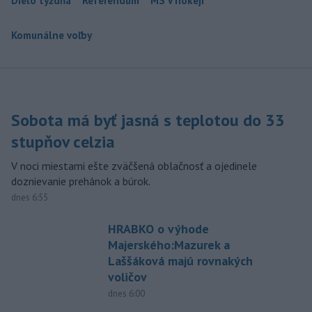
Dielo týždňa
Referendum
MS v hokeji
Komunálne voľby
Sobota má byť jasná s teplotou do 33
stupňov celzia
V noci miestami ešte zväčšená oblačnosť a ojedinele
doznievanie prehánok a búrok.
dnes 6:55
HRABKO o výhode
Majerského:Mazurek a
Laššáková majú rovnakých
voličov
dnes 6:00