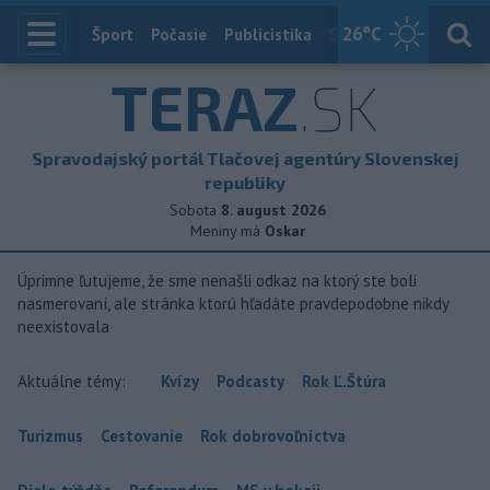
26
°C
Index
Šport
Počasie
Publicistika
Slovensko
Zahranič
TERAZ
.SK
Spravodajský portál Tlačovej agentúry Slovenskej
republiky
Sobota
8. august 2026
Meniny má
Oskar
Úprimne ľutujeme, že sme nenašli odkaz na ktorý ste boli
nasmerovaní, ale stránka ktorú hľadáte pravdepodobne nikdy
neexistovala
Aktuálne témy:
Kvízy
Podcasty
Rok Ľ.Štúra
Turizmus
Cestovanie
Rok dobrovoľníctva