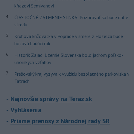
kňazovi Semivanovi
4
ČIASTOČNÉ ZATMENIE SLNKA: Pozorovať sa bude dať v
stredu
5
Kruhová križovatka v Poprade v smere z Hozelca bude
hotová budúci rok
6
Historik Zajac: Územie Slovenska bolo jadrom poľsko-
uhorských vzťahov
7
Prešovský kraj vyzýva k využitiu bezplatného parkoviska v
Tatrách
Najnovšie správy na Teraz.sk
Vyhlásenia
Priame prenosy z Národnej rady SR