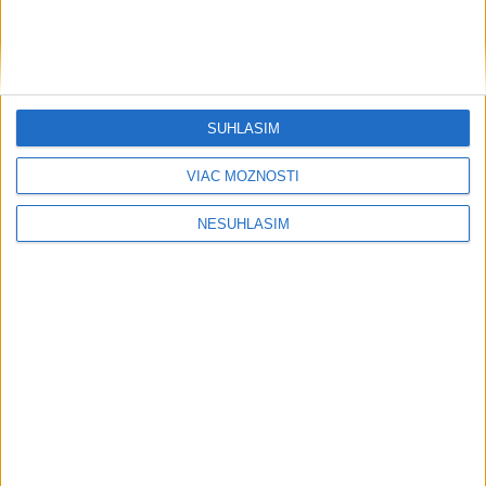
SÚHLASÍM
VIAC MOŽNOSTÍ
NESÚHLASÍM
Publicistika
....