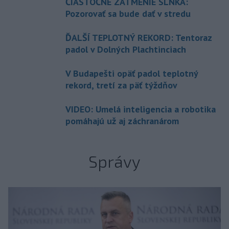
ČIASTOČNÉ ZATMENIE SLNKA:
Pozorovať sa bude dať v stredu
ĎALŠÍ TEPLOTNÝ REKORD: Tentoraz
padol v Dolných Plachtinciach
V Budapešti opäť padol teplotný
rekord, tretí za päť týždňov
VIDEO: Umelá inteligencia a robotika
pomáhajú už aj záchranárom
Správy