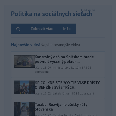
Politika na sociálnych sieťach
Zobraziť viac
Info
Najnovšie videá
Najsledovanejšie videá
Kontrolný deň na Spišskom hrade
potvrdil výrazný pokrok...
včera 18:09
|
Ministerstvo kultúry SR
|
26
zobrazení
⁉️FICO, KDE STE⁉️ČO TIE VAŠE DRÍSTY
O BENZÍNE⁉️VŠETKÝCH...
včera 17:02
|
Jakab Július
|
8713
zobrazení
Taraba: Rozvíjame všetky kúty
Slovenska
včera 16:57
|
Taraba Tomáš
|
5448
zobrazení