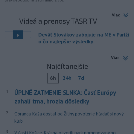
pravdepodobne zachránilo život.
Viac
Videá a prenosy TASR TV
Deväť Slovákov zabojuje na ME v Paríži
o čo najlepšie výsledky
Viac
Najčítanejšie
6h
24h
7d
ÚPLNÉ ZATMENIE SLNKA: Časť Európy
1
zahalí tma, hrozia dôsledky
2
Obranca Kaša dostal od Žiliny povolenie hľadať si nový
klub
3
V časti Košice-Krásna otvorili park pomenovaný po