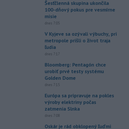
Šesťčlenná skupina ukončila
100-dňový pokus pre vesmírne
misie
dnes 7:05
V Kyjeve sa ozývali výbuchy, pri
metropole prišli o život traja
ľudia
dnes 7:17
Bloomberg: Pentagón chce
urobiť prvé testy systému
Golden Dome
dnes 7:15
Európa sa pripravuje na pokles
výroby elektriny počas
zatmenia Slnka
dnes 7:08
Oskár je rád obklopený ľuďmi