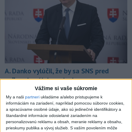
A. Danko vylúčil, že by sa SNS pred
voľbami spájala, avizuje zmeny
Vážime si vaše súkromie
Vyhlásil, že už nebude niesť zodpovednosť za „zbabrané
zonácie, odposluchy ani za iné veci, s ktorými SNS nemá nič
My a naši
partneri
ukladáme a/alebo pristupujeme k
spoločné“.
informáciám na zariadení, napríklad pomocou súborov cookies,
a spracúvame osobné údaje, ako sú jedinečné identifikátory a
včera 18:51
štandardné informácie odosielané zariadením na
Slovensko
personalizovanú reklamu a obsah, meranie reklamy a obsahu,
prieskumy publika a vývoj služieb.
S vaším povolením môže