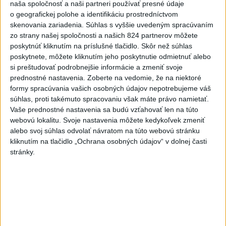
naša spoločnosť a naši partneri používať presné údaje
KDH od polície očakáva rýchle
o geografickej polohe a identifikáciu prostredníctvom
vyšetrenie útoku na cudzincov v
skenovania zariadenia. Súhlas s vyššie uvedeným spracúvaním
Nitre
zo strany našej spoločnosti a našich 824 partnerov môžete
včera 18:06
poskytnúť kliknutím na príslušné tlačidlo. Skôr než súhlas
poskytnete, môžete kliknutím jeho poskytnutie odmietnuť alebo
Rezort školstva pomôže samosprávam s určovaním
si preštudovať podrobnejšie informácie a zmeniť svoje
školských obvodov
prednostné nastavenia.
Zoberte na vedomie, že na niektoré
formy spracúvania vašich osobných údajov nepotrebujeme váš
O jedného prevádzača menej: Prispela k tomu aj slovenská
súhlas, proti takémuto spracovaniu však máte právo namietať.
polícia
Vaše prednostné nastavenia sa budú vzťahovať len na túto
webovú lokalitu. Svoje nastavenia môžete kedykoľvek zmeniť
POŽIAR V SLOVNAFTE: Došlo k narušeniu jednej z nádrží
alebo svoj súhlas odvolať návratom na túto webovú stránku
kliknutím na tlačidlo „Ochrana osobných údajov“ v dolnej časti
stránky.
Zahraničie
Pekárka zachránila život svojim
zákazníkom, ktorí sa pár dní
neukázali
dnes 7:44