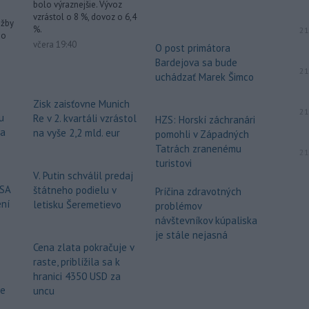
bolo výraznejšie. Vývoz
vzrástol o 8 %, dovoz o 6,4
užby
%.
21
ho
včera 19:40
O post primátora
Bardejova sa bude
21
uchádzať Marek Šimco
Zisk zaisťovne Munich
21
u
Re v 2. kvartáli vzrástol
HZS: Horskí záchranári
za
na vyše 2,2 mld. eur
pomohli v Západných
Tatrách zranenému
21
turistovi
V. Putin schválil predaj
USA
štátneho podielu v
Príčina zdravotných
ení
letisku Šeremetievo
problémov
návštevníkov kúpaliska
je stále nejasná
Cena zlata pokračuje v
raste, priblížila sa k
hranici 4350 USD za
že
uncu