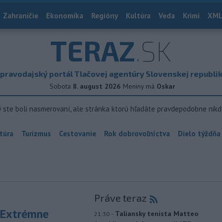
Zahraničie
Ekonomika
Regióny
Kultúra
Veda
Krimi
XML
TERAZ
.SK
pravodajský portál Tlačovej agentúry Slovenskej republi
Sobota
8. august 2026
Meniny má
Oskar
ý ste boli nasmerovaní, ale stránka ktorú hľadáte pravdepodobne nikd
túra
Turizmus
Cestovanie
Rok dobrovoľníctva
Dielo týždňa
Práve teraz
 Extrémne
-
Taliansky tenista Matteo
21:30