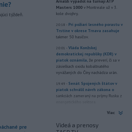
Arnaldi vypadol na turnaji ATP
nie?
Masters 1000
v Montreale už v 3.
kole dvojhry.
júci týždeň.
-
Pri požiari lesného porastu v
20:18
Trstíne v okrese Trnava zasahuje
takmer 50 hasičov.
-
Vláda Konžskej
20:01
demokratickej republiky (KDR) v
piatok oznámila,
že preverí, či sa v
zásielkach oxidu kobaltnatého
vyvážaných do Číny nachádza urán.
-
Senát Spojených štátov v
19:49
piatok schválil návrh zákona o
sankciách zameraný na príjmy Ruska z
energetického sektora.
Viac
-
Slovenská polícia prispela k
16:08
objasneniu prípadu prevádzačstva,
Videá a prenosy
ktorý sa podarilo ukončiť
 páchané pre
právoplatným odsúdením páchateľa v