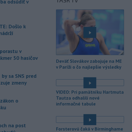
TASR TV
eba odsúdiť v
Maďarsku.
-
Piatkový požiar v
15:21
bratislavskej rafinérii Slovnaft je
E: Došlo k
pod kontrolou.
Príčina jeho vzniku
nádrží
bude predmetom vyšetrovania. Pre
é
TASR to potvrdil hovorca rafinérie
Anton Molnár.
 porastu v
akmer 50 hasičov
-
Ministerstvo kultúry (MK) SR
15:17
Deväť Slovákov zabojuje na ME
upraví verziu opatrenia o
é
v Paríži o čo najlepšie výsledky
podrobnostiach poskytovania dotácií v
e by sa SNS pred
pôsobnosti rezortu.
vizuje zmeny
-
V bratislavskej rafinérii
14:17
VIDEO: Pri pamätníku Hartmuta
Slovnaft horí uskladnený ropný
Tautza odhalili nové
 zákon o
produkt.
TASR o tom informovala
informačné tabule
rafinéria s tým, že obyvateľom nehrozí
sku
nebezpečenstvo.
é
-
Jedným zo zdravotných rizík
13:50
och na post
Forsterovú čaká v Birminghame
na festivale môže byť vyššia