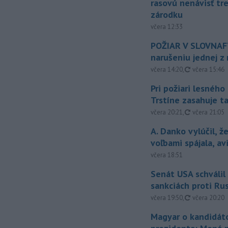
rasovú nenávisť tr
zárodku
včera 12:33
POŽIAR V SLOVNAFT
narušeniu jednej z 
aktualizovan
včera 14:20
,
včera 15:46
Pri požiari lesného
Trstíne zasahuje t
aktualizovan
včera 20:21
,
včera 21:05
A. Danko vylúčil, ž
voľbami spájala, a
včera 18:51
Senát USA schválil
sankciách proti Ru
aktualizovan
včera 19:50
,
včera 20:20
Magyar o kandidát