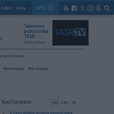
20
°C
 Odber
Knihy
Útulkovo
Magazín
News Now
Archív
TASR
Televízna
publicistika
TASR
ky
Všetky relácie
y neexistovala
Referendum
MS v hokeji
Najčítanejšie
6h
24h
7d
V časti Košice-Krásna otvorili park
1