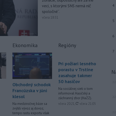
zonácie, odposluchy ani za iné
júla 2026 herečka a dlhoročná
veci, s ktorými SNS nemá nič
4
členka
Slovenského komorného
spoločné“.
divadla (SKD) v Martine Helena
Sudická.
včera 18:51
5
-
Národná diaľničná
10:15
spoločnosť (NDS) ukončila výmenu
6
mostného
záveru na ľavej strane
mosta Lanfranconi, ktorý je súčasťou
Ekonomika
Regióny
bratislavskej diaľnice D2.
7
Viac >
Pri požiari lesného
porastu v Trstíne
N
zasahuje takmer
50 hasičov
22
Obchodný schodok
Na sociálnej sieti o tom
Francúzska v júni
informoval Hasičský a
klesol
22
záchranný zbor (HaZZ).
aktualizované
včera 20:21
,
včera 21:05
Na medziročnej báze sa
zvýšili vývoz aj dovoz,
22
tempo rastu exportu však