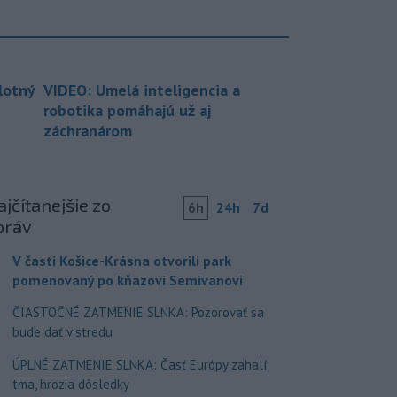
lotný
VIDEO: Umelá inteligencia a
robotika pomáhajú už aj
záchranárom
jčítanejšie zo
6h
24h
7d
práv
V časti Košice-Krásna otvorili park
pomenovaný po kňazovi Semivanovi
ČIASTOČNÉ ZATMENIE SLNKA: Pozorovať sa
bude dať v stredu
ÚPLNÉ ZATMENIE SLNKA: Časť Európy zahalí
tma, hrozia dôsledky