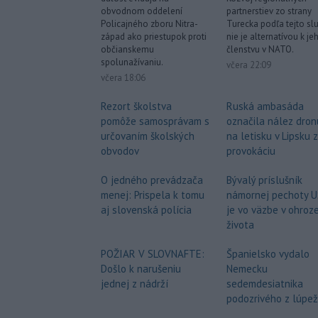
obvodnom oddelení
partnerstiev zo strany
Policajného zboru Nitra-
Turecka podľa tejto sl
západ ako priestupok proti
nie je alternatívou k je
občianskemu
členstvu v NATO.
spolunažívaniu.
včera 22:09
včera 18:06
Rezort školstva
Ruská ambasáda
pomôže samosprávam s
označila nález dron
určovaním školských
na letisku v Lipsku 
obvodov
provokáciu
O jedného prevádzača
Bývalý príslušník
menej: Prispela k tomu
námornej pechoty 
aj slovenská polícia
je vo väzbe v ohroz
života
POŽIAR V SLOVNAFTE:
Španielsko vydalo
Došlo k narušeniu
Nemecku
jednej z nádrží
sedemdesiatnika
podozrivého z lúpe