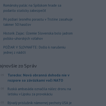
Románsky palác na Spišskom hrade sa
podarilo staticky zabezpečiť
Pri požiari lesného porastu v Trstíne zasahuje
takmer 50 hasičov
Historik Zajac: Územie Slovenska bolo jadrom
poľsko-uhorských vzťahov
POŽIAR V SLOVNAFTE: Došlo k narušeniu
jednej z nádrží
ajnovšie
zo Správ
Turecko: Nová obranná dohoda nie v
:09
rozpore so záväzkami voči NATO
:08
Ruská ambasáda označila nález dronu na
letisku v Lipsku za provokáciu
:03
Bývalý príslušník námornej pechoty USA je