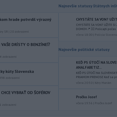
augusta
rozhodnúť o novom
Najnovšie statusy štátnych inšt
generálnom prokurátorovi, ak
parlament schváli skrátenie jeho
kom hrade potvrdil výrazný
CHYSTÁTE SA VON? UŽITE
šesťmesačnej výpovednej lehoty.
CHYSTÁTE SA VON? UŽITE SI
-
Silné búrky vo štvrtok
DOMOV📍 👮‍♂️ Policajti počas 
12:00
úry SR
|
20
zobrazení
vyvolali v hornatých oblastiach
včera 18:00
|
Polícia Slovens
západného
Rakúska povodne a
IE VAŠE DRÍSTY O BENZÍNE⁉️
zosuvy pôdy.
Najnovšie politické statusy
-
Slovenský
11:51
4
zobrazení
hydrometeorologický ústav (SHMÚ)
KEĎ PS ÚTOČÍ NA SLOV
varuje v piatok
pred búrkami vo
ANALFABETIZ...
tky kúty Slovenska
viacerých okresoch stredného a
KEĎ PS ÚTOČÍ NA SLOVENSK
východného Slovenska. Vydal preto
PRIAMOM PRENOSE Keď sa prog
998
zobrazení
výstrahu prvého stupňa.
včera 20:50
|
Kéry Marián
T CHCE VYBRAŤ OD ŠOFÉROV
-
Ministerstvo vnútra (MV) SR
11:18
Pročko Jozef
požiada Národný bezpečnostný
úrad
včera 19:56
|
Pročko Jozef
(NBÚ) o nezávislé odborné posúdenie
1
zobrazení
dodaných radarových zariadení, ktoré
sú v pilotnej prevádzke.