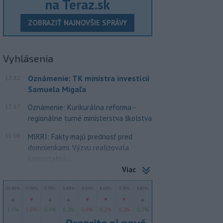
na Teraz.sk
ZOBRAZIŤ NAJNOVŠIE SPRÁVY
Vyhlásenia
Oznámenie: TK ministra investícií
17:32
Samuela Migaľa
17:17
Oznámenie: Kurikurálna reforma -
regionálne turné ministerstva školstva
15:09
MIRRI: Fakty majú prednosť pred
domnienkami. Výzvu realizovala
samostatná...
Viac