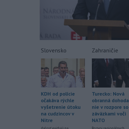
Slovensko
Zahraničie
KDH od polície
Turecko: Nová
očakáva rýchle
obranná dohoda
vyšetrenie útoku
nie v rozpore so
na cudzincov v
záväzkami voči
Nitre
NATO
dalosť evidujú na
Rozvoj regionálnych