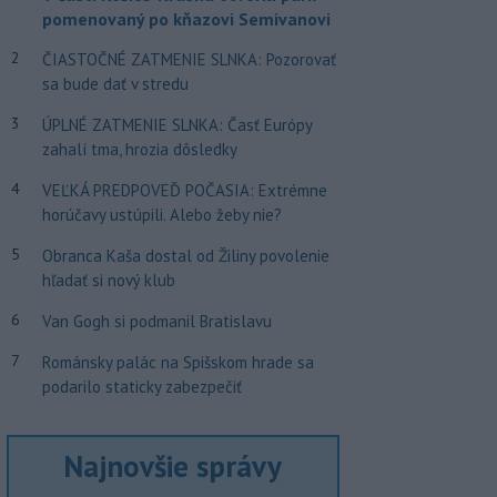
pomenovaný po kňazovi Semivanovi
2
ČIASTOČNÉ ZATMENIE SLNKA: Pozorovať
sa bude dať v stredu
3
ÚPLNÉ ZATMENIE SLNKA: Časť Európy
zahalí tma, hrozia dôsledky
4
VEĽKÁ PREDPOVEĎ POČASIA: Extrémne
horúčavy ustúpili. Alebo žeby nie?
5
Obranca Kaša dostal od Žiliny povolenie
hľadať si nový klub
6
Van Gogh si podmanil Bratislavu
7
Románsky palác na Spišskom hrade sa
podarilo staticky zabezpečiť
Najnovšie správy