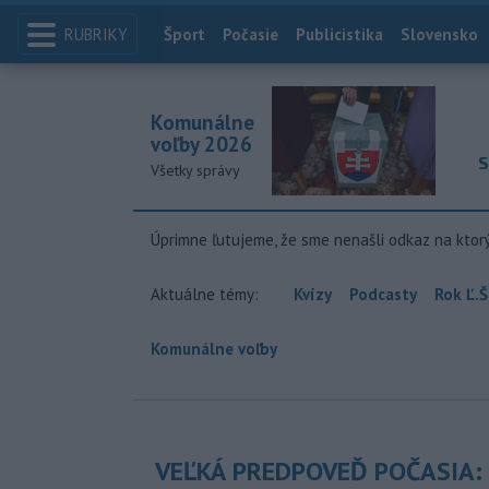
RUBRIKY
Index
Šport
Počasie
Publicistika
Slovensko
Komunálne
voľby 2026
S
Všetky správy
Úprimne ľutujeme, že sme nenašli odkaz na ktor
Aktuálne témy:
Kvízy
Podcasty
Rok Ľ.Š
Komunálne voľby
VEĽKÁ PREDPOVEĎ POČASIA: