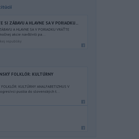
itúcií
 SI ZÁBAVU A HLAVNE SA V PORIADKU...
 ZÁBAVU A HLAVNE SA V PORIADKU VRÁŤTE
nočnej akcie navštívili pa...
kej republiky
ENSKÝ FOLKLÓR: KULTÚRNY
Ý FOLKLÓR: KULTÚRNY ANALFABETIZMUS V
resívci pustia do slovenských t...