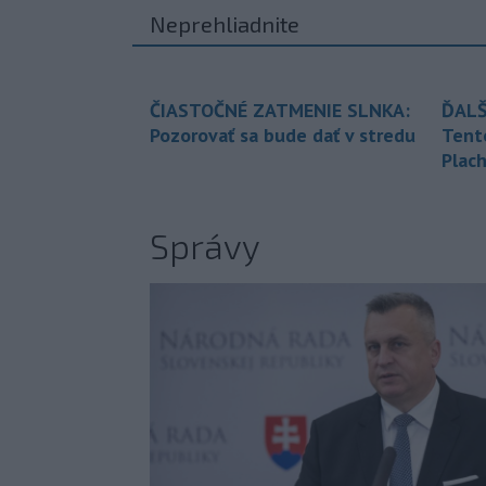
Neprehliadnite
ČIASTOČNÉ ZATMENIE SLNKA:
ĎALŠ
Pozorovať sa bude dať v stredu
Tent
Plach
Správy