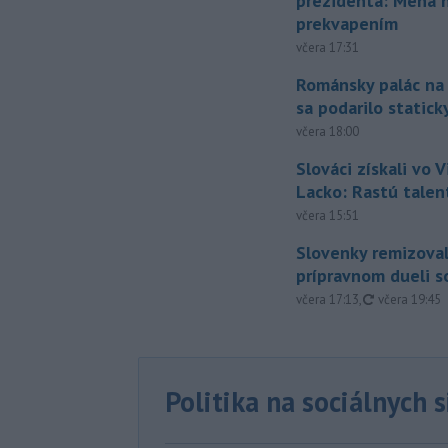
prezidenta: Mená 
prekvapením
včera 17:31
Románsky palác na
sa podarilo statick
včera 18:00
Slováci získali vo V
Lacko: Rastú talen
včera 15:51
Slovenky remizoval
prípravnom dueli s
aktualizovan
včera 17:13
,
včera 19:45
Politika na sociálnych 