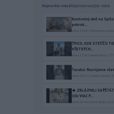
Najnovšie videá
Najsledovanejšie videá
Kontrolný deň na Spišs
pokrok...
včera 18:09
|
Ministerstvo kult
⁉️FICO, KDE STE⁉️ČO T
VŠETKÝCH...
včera 17:02
|
Jakab Július
|
777
Taraba: Rozvíjame vše
včera 16:57
|
Taraba Tomáš
|
4
🔥 ZBLÁZNILI SA❓️ŠTÁ
10x VIAC P...
včera 16:40
|
Uhrík Milan
|
254