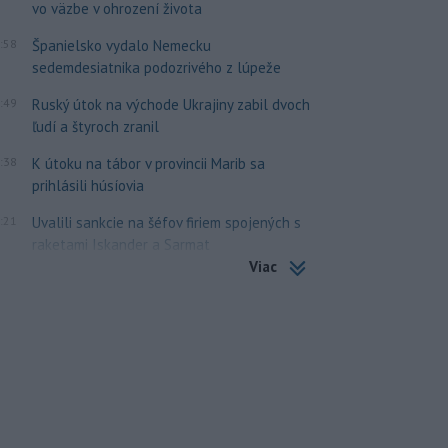
vo väzbe v ohrození života
:58
Španielsko vydalo Nemecku
sedemdesiatnika podozrivého z lúpeže
:49
Ruský útok na východe Ukrajiny zabil dvoch
ľudí a štyroch zranil
:38
K útoku na tábor v provincii Marib sa
prihlásili húsíovia
:21
Uvalili sankcie na šéfov firiem spojených s
raketami Iskander a Sarmat
Viac