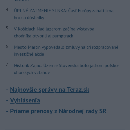
4
ÚPLNÉ ZATMENIE SLNKA: Časť Európy zahalí tma,
hrozia dôsledky
5
V Košiciach Nad jazerom začína výstavba
chodníka,otvorili aj pumptrack
6
Mesto Martin vypovedalo zmluvy na tri rozpracované
investičné akcie
7
Historik Zajac: Územie Slovenska bolo jadrom poľsko-
uhorských vzťahov
Najnovšie správy na Teraz.sk
Vyhlásenia
Priame prenosy z Národnej rady SR