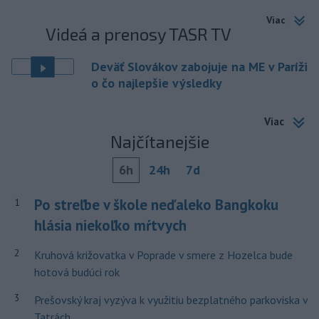
Viac
Videá a prenosy TASR TV
Deväť Slovákov zabojuje na ME v Paríži
o čo najlepšie výsledky
Viac
Najčítanejšie
6h
24h
7d
Po streľbe v škole neďaleko Bangkoku
1
hlásia niekoľko mŕtvych
2
Kruhová križovatka v Poprade v smere z Hozelca bude
hotová budúci rok
3
Prešovský kraj vyzýva k využitiu bezplatného parkoviska v
Tatrách