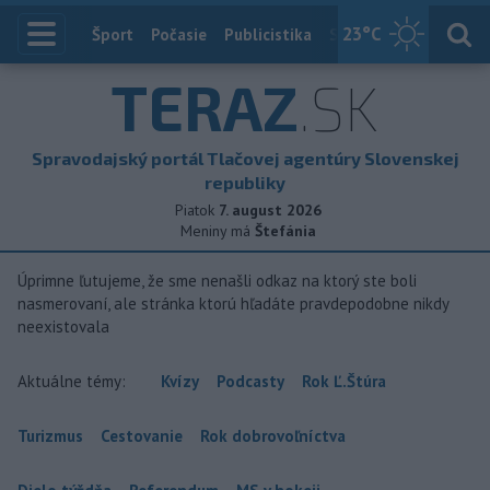
23
°C
Index
Šport
Počasie
Publicistika
Slovensko
Zahranič
TERAZ
.SK
Spravodajský portál Tlačovej agentúry Slovenskej
republiky
Piatok
7. august 2026
Meniny má
Štefánia
Úprimne ľutujeme, že sme nenašli odkaz na ktorý ste boli
nasmerovaní, ale stránka ktorú hľadáte pravdepodobne nikdy
neexistovala
Aktuálne témy:
Kvízy
Podcasty
Rok Ľ.Štúra
Turizmus
Cestovanie
Rok dobrovoľníctva