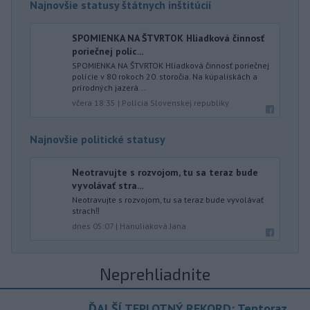
Najnovšie statusy štátnych inštitúcií
SPOMIENKA NA ŠTVRTOK Hliadková činnosť
poriečnej políc...
SPOMIENKA NA ŠTVRTOK Hliadková činnosť poriečnej
polície v 80 rokoch 20. storočia. Na kúpaliskách a
prírodných jazerá...
včera 18:35
|
Polícia Slovenskej republiky
Najnovšie politické statusy
Neotravujte s rozvojom, tu sa teraz bude
vyvolávať stra...
Neotravujte s rozvojom, tu sa teraz bude vyvolávať
strach‼️
dnes 05:07
|
Hanuliaková Jana
Neprehliadnite
ĎALŠÍ TEPLOTNÝ REKORD: Tentoraz