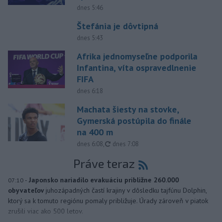
dnes 5:46
Štefánia je dôvtipná
dnes 5:43
Afrika jednomyseľne podporila
Infantina, víta ospravedlnenie
FIFA
dnes 6:18
Machata šiesty na stovke,
Gymerská postúpila do finále
na 400 m
aktualizované
dnes 6:08
,
dnes 7:08
Práve teraz
-
Japonsko nariadilo evakuáciu približne 260.000
07:10
obyvateľov
juhozápadných častí krajiny v dôsledku tajfúnu Dolphin,
ktorý sa k tomuto regiónu pomaly približuje. Úrady zároveň v piatok
zrušili viac ako 500 letov.