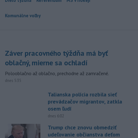
Dielo týždňa
Referendum
MS v hokeji
Komunálne voľby
Záver pracovného týždňa má byť
oblačný, mierne sa ochladí
Polooblačno až oblačno, prechodne až zamračené.
dnes 5:35
Talianska polícia rozbila sieť
prevádzačov migrantov, zatkla
osem ľudí
dnes 6:02
Trump chce znovu obmedziť
udeľovanie občianstva deťom