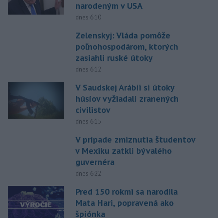
narodeným v USA
dnes 6:10
Zelenskyj: Vláda pomôže
poľnohospodárom, ktorých
zasiahli ruské útoky
dnes 6:12
V Saudskej Arábii si útoky
húsíov vyžiadali zranených
civilistov
dnes 6:15
V prípade zmiznutia študentov
v Mexiku zatkli bývalého
guvernéra
dnes 6:22
Pred 150 rokmi sa narodila
Mata Hari, popravená ako
špiónka