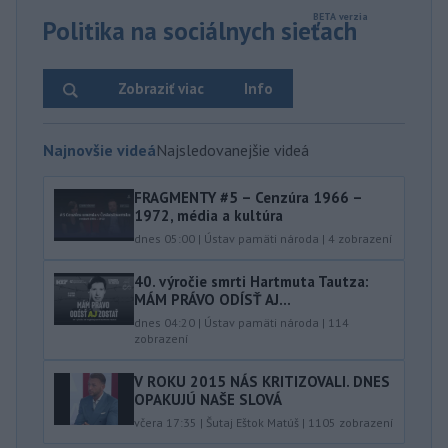
Politika na sociálnych sieťach
Zobraziť viac
Info
Najnovšie videá
Najsledovanejšie videá
FRAGMENTY #5 – Cenzúra 1966 –
1972, média a kultúra
dnes 05:00
|
Ústav pamäti národa
|
4
zobrazení
40.⁠ ⁠výročie smrti Hartmuta Tautza:
MÁM PRÁVO ODÍSŤ AJ...
dnes 04:20
|
Ústav pamäti národa
|
114
zobrazení
V ROKU 2015 NÁS KRITIZOVALI. DNES
OPAKUJÚ NAŠE SLOVÁ
včera 17:35
|
Šutaj Eštok Matúš
|
1105
zobrazení