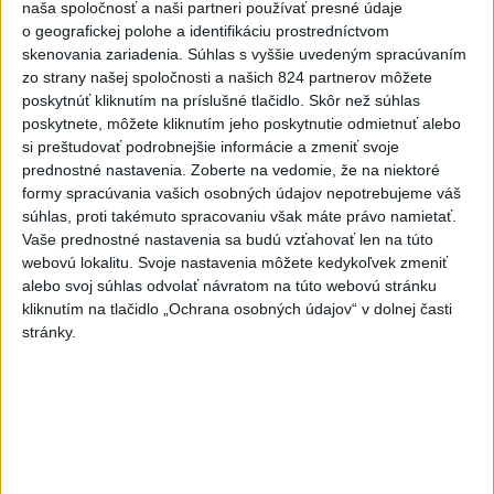
ŽSK: VšZP znevýhodnila krajské
naša spoločnosť a naši partneri používať presné údaje
nemocnice v porovnaní so
o geografickej polohe a identifikáciu prostredníctvom
súkromnými
skenovania zariadenia. Súhlas s vyššie uvedeným spracúvaním
zo strany našej spoločnosti a našich 824 partnerov môžete
včera 17:57
poskytnúť kliknutím na príslušné tlačidlo. Skôr než súhlas
KDH žiada ministra vnútra o vysvetlenie nákupu kamerových
poskytnete, môžete kliknutím jeho poskytnutie odmietnuť alebo
systémov
si preštudovať podrobnejšie informácie a zmeniť svoje
prednostné nastavenia.
Zoberte na vedomie, že na niektoré
Rezort vnútra reaguje na kritiku pri modernizácii dopravných
formy spracúvania vašich osobných údajov nepotrebujeme váš
kamier
súhlas, proti takémuto spracovaniu však máte právo namietať.
Vaše prednostné nastavenia sa budú vzťahovať len na túto
SKSaPA žiada kompenzáciu pre sestry v ADOS pre sťažené
webovú lokalitu. Svoje nastavenia môžete kedykoľvek zmeniť
alebo svoj súhlas odvolať návratom na túto webovú stránku
podmienky
kliknutím na tlačidlo „Ochrana osobných údajov“ v dolnej časti
Zahraničie
stránky.
Zemetrasenie s magnitúdou 5,8
zasiahlo západ Filipín
dnes 7:31