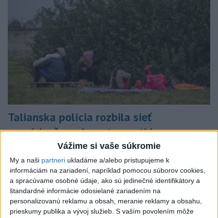
Talianska polícia rozbila sieť
prevádzačov migrantov, zatkla osem
ľudí
Vážime si vaše súkromie
My a naši
partneri
ukladáme a/alebo pristupujeme k
Tí z Alžírska dopravovali migrantov na ostrov Sardínia.
informáciám na zariadení, napríklad pomocou súborov cookies,
dnes 6:02
a spracúvame osobné údaje, ako sú jedinečné identifikátory a
štandardné informácie odosielané zariadením na
Slovensko
personalizovanú reklamu a obsah, meranie reklamy a obsahu,
prieskumy publika a vývoj služieb.
S vaším povolením môže