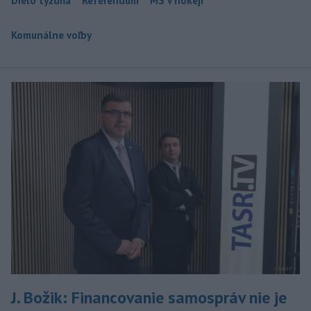
Dielo týždňa
Referendum
MS v hokeji
Komunálne voľby
J. Božik: Financovanie samospráv nie je