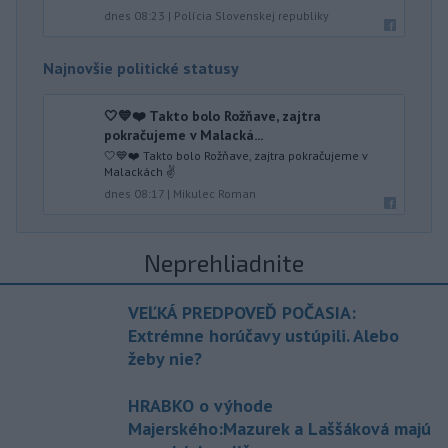
dnes 08:23
|
Polícia Slovenskej republiky
Najnovšie politické statusy
🤍💙❤️ Takto bolo Rožňave, zajtra
pokračujeme v Malacká...
🤍💙❤️ Takto bolo Rožňave, zajtra pokračujeme v
Malackách ✌️
dnes 08:17
|
Mikulec Roman
Neprehliadnite
VEĽKÁ PREDPOVEĎ POČASIA:
Extrémne horúčavy ustúpili. Alebo
žeby nie?
HRABKO o výhode
Majerského:Mazurek a Laššáková majú