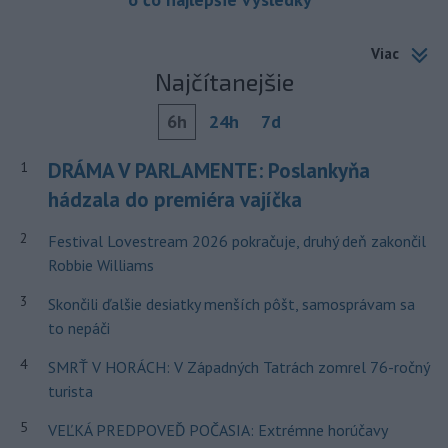
Viac
Najčítanejšie
6h
24h
7d
DRÁMA V PARLAMENTE: Poslankyňa
1
hádzala do premiéra vajíčka
2
Festival Lovestream 2026 pokračuje, druhý deň zakončil
Robbie Williams
3
Skončili ďalšie desiatky menších pôšt, samosprávam sa
to nepáči
4
SMRŤ V HORÁCH: V Západných Tatrách zomrel 76-ročný
turista
5
VEĽKÁ PREDPOVEĎ POČASIA: Extrémne horúčavy