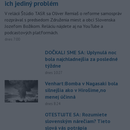
ich jediný problém
V relácii Štúdio TASR sa Oliver Remiaš o reforme samospráv
rozprával s predsedom Združenia miest a obcí Slovenska
Jozefom Božikom. Reláciu nájdete aj na YouTube a
podcastových platformách.
dnes 7:00
DOČKALI SME SA: Uplynulá noc
bola najchladnejšia za posledné
týždne
dnes 10:27
Venhart:Bomba v Nagasaki bola
silnejšia ako v Hirošime,no
menej účinná
dnes 8:24
OTESTUJTE SA: Rozumiete
slovenským nárečiam? Tieto
slová vás potrápia