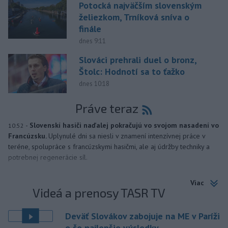
Potocká najväčším slovenským
želiezkom, Trníková sníva o
finále
dnes 9:11
Slováci prehrali duel o bronz,
Štolc: Hodnotí sa to ťažko
dnes 10:18
Práve teraz
-
Slovenskí hasiči naďalej pokračujú vo svojom nasadení vo
10:52
Francúzsku.
Uplynulé dni sa niesli v znamení intenzívnej práce v
teréne, spolupráce s francúzskymi hasičmi, ale aj údržby techniky a
potrebnej regenerácie síl.
Viac
Videá a prenosy TASR TV
Deväť Slovákov zabojuje na ME v Paríži
o čo najlepšie výsledky