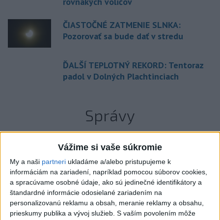
rovnakých voličov
ČIASTOČNÉ ZATMENIE SLNKA:
Pozorovať sa bude dať v stredu
ĎALŠÍ TEPLOTNÝ REKORD: Tentoraz
padol v Dolných Plachtinciach
Správy
Vážime si vaše súkromie
My a naši
partneri
ukladáme a/alebo pristupujeme k
informáciám na zariadení, napríklad pomocou súborov cookies,
a spracúvame osobné údaje, ako sú jedinečné identifikátory a
štandardné informácie odosielané zariadením na
personalizovanú reklamu a obsah, meranie reklamy a obsahu,
prieskumy publika a vývoj služieb.
S vaším povolením môže