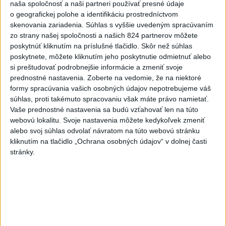
naša spoločnosť a naši partneri používať presné údaje
o geografickej polohe a identifikáciu prostredníctvom
skenovania zariadenia. Súhlas s vyššie uvedeným spracúvaním
zo strany našej spoločnosti a našich 824 partnerov môžete
poskytnúť kliknutím na príslušné tlačidlo. Skôr než súhlas
poskytnete, môžete kliknutím jeho poskytnutie odmietnuť alebo
Odborník: Rozlišovanie medzi
si preštudovať podrobnejšie informácie a zmeniť svoje
investíciami vás ochráni pred podvodmi
prednostné nastavenia.
Zoberte na vedomie, že na niektoré
formy spracúvania vašich osobných údajov nepotrebujeme váš
Poukázal na to, že podvodníci prispôsobujú názvy produktov
súhlas, proti takémuto spracovaniu však máte právo namietať.
aj príbehy tomu, čo práve priťahuje pozornosť.
Vaše prednostné nastavenia sa budú vzťahovať len na túto
dnes 9:38
webovú lokalitu. Svoje nastavenia môžete kedykoľvek zmeniť
alebo svoj súhlas odvolať návratom na túto webovú stránku
Slovensko
kliknutím na tlačidlo „Ochrana osobných údajov“ v dolnej časti
stránky.
Slovenskí hasiči naďalej pokračujú vo
svojom nasadení vo Francúzsku
dnes 10:57
V prípade únosu študentky Sone majú odznieť záverečné reči