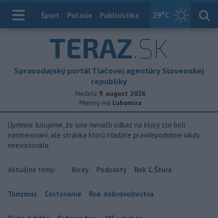
29
°C
Index
Šport
Počasie
Publicistika
Slovensko
Zahranič
TERAZ
.SK
Spravodajský portál Tlačovej agentúry Slovenskej
republiky
Nedela
9. august 2026
Meniny má
Ľubomíra
Úprimne ľutujeme, že sme nenašli odkaz na ktorý ste boli
nasmerovaní, ale stránka ktorú hľadáte pravdepodobne nikdy
neexistovala
Aktuálne témy:
Kvízy
Podcasty
Rok Ľ.Štúra
Turizmus
Cestovanie
Rok dobrovoľníctva