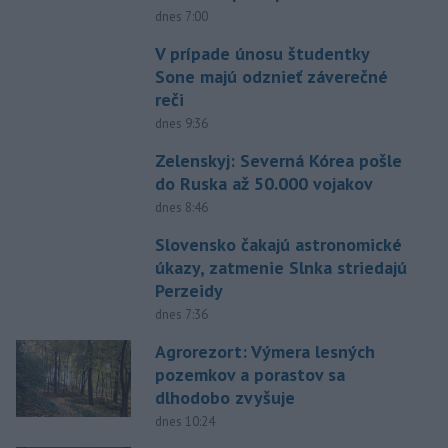
dnes 7:00
V prípade únosu študentky
Sone majú odznieť záverečné
reči
dnes 9:36
Zelenskyj: Severná Kórea pošle
do Ruska až 50.000 vojakov
dnes 8:46
Slovensko čakajú astronomické
úkazy, zatmenie Slnka striedajú
Perzeidy
dnes 7:36
Agrorezort: Výmera lesných
pozemkov a porastov sa
dlhodobo zvyšuje
dnes 10:24