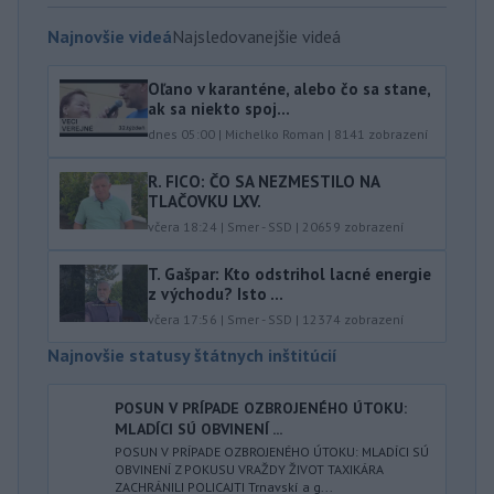
Najnovšie videá
Najsledovanejšie videá
Oľano v karanténe, alebo čo sa stane,
ak sa niekto spoj...
dnes 05:00
|
Michelko Roman
|
8141
zobrazení
R. FICO: ČO SA NEZMESTILO NA
TLAČOVKU LXV.
včera 18:24
|
Smer - SSD
|
20659
zobrazení
T. Gašpar: Kto odstrihol lacné energie
z východu? Isto ...
včera 17:56
|
Smer - SSD
|
12374
zobrazení
Najnovšie statusy štátnych inštitúcií
POSUN V PRÍPADE OZBROJENÉHO ÚTOKU:
MLADÍCI SÚ OBVINENÍ ...
POSUN V PRÍPADE OZBROJENÉHO ÚTOKU: MLADÍCI SÚ
OBVINENÍ Z POKUSU VRAŽDY ŽIVOT TAXIKÁRA
ZACHRÁNILI POLICAJTI Trnavskí a g...