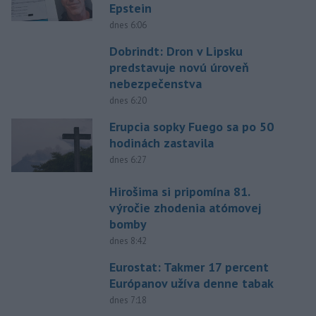
Epstein
dnes 6:06
Dobrindt: Dron v Lipsku
predstavuje novú úroveň
nebezpečenstva
dnes 6:20
Erupcia sopky Fuego sa po 50
hodinách zastavila
dnes 6:27
Hirošima si pripomína 81.
výročie zhodenia atómovej
bomby
dnes 8:42
Eurostat: Takmer 17 percent
Európanov užíva denne tabak
dnes 7:18