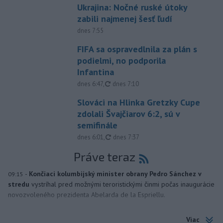
Ukrajina: Nočné ruské útoky
zabili najmenej šesť ľudí
dnes 7:55
FIFA sa ospravedlnila za plán s
podielmi, no podporila
Infantina
aktualizované
dnes 6:47
,
dnes 7:10
Slováci na Hlinka Gretzky Cupe
zdolali Švajčiarov 6:2, sú v
semifinále
aktualizované
dnes 6:01
,
dnes 7:37
Práve teraz
-
Končiaci kolumbijský minister obrany Pedro Sánchez v
09:15
stredu
vystríhal pred možnými teroristickými činmi počas inaugurácie
novozvoleného prezidenta Abelarda de la Espriellu.
Viac