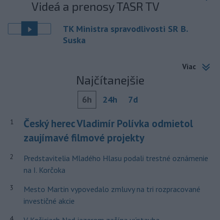
Videá a prenosy TASR TV
TK Ministra spravodlivosti SR B.
Suska
Viac
Najčítanejšie
6h
24h
7d
Český herec Vladimír Polívka odmietol
1
zaujímavé filmové projekty
2
Predstavitelia Mladého Hlasu podali trestné oznámenie
na I. Korčoka
3
Mesto Martin vypovedalo zmluvy na tri rozpracované
investičné akcie
4