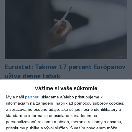
Eurostat: Takmer 17 percent Európanov
užíva denne tabak
V roku 2025 okolo 16,5 percenta ľudí vo veku 16 rokov a viac
Vážime si vaše súkromie
v členských krajinách Európskej únie (EÚ) denne užívalo tabak
My a naši
partneri
ukladáme a/alebo pristupujeme k
a s ním súvisiace výrobky.
informáciám na zariadení, napríklad pomocou súborov cookies,
dnes 7:18
a spracúvame osobné údaje, ako sú jedinečné identifikátory a
štandardné informácie odosielané zariadením na
Slovensko
personalizovanú reklamu a obsah, meranie reklamy a obsahu,
prieskumy publika a vývoj služieb.
S vaším povolením môže