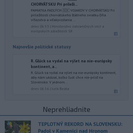
CHORVÁTSKU Pri príleži...
PAMIATKA PADLÝCH 🇸🇰 VOJAKOV V CHORVÁTSKU Pri
príležitosti chorvátskeho štátneho sviatku Dňa
víťazstva a vďakyvzdania ...
dnes 06:53
|
Ministerstvo zahraničných vecí a
európskych záležitostí SR
Najnovšie politické statusy
R. Glück sa vydal na výlet na nie-európsky
kontinent, a...
R. Glück sa vydal na výlet na nie-európsky kontinent,
aby nám ukázal, koľko ľudí chce nie-prísť na
Slovensko. V jednom...
dnes 06:56
|
Jurík Beáta
Neprehliadnite
TEPLOTNÝ REKORD NA SLOVENSKU:
Padol v Kamenici nad Hronom