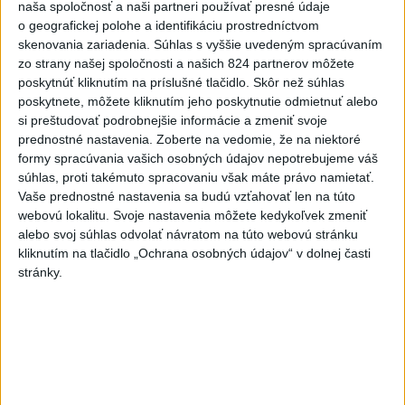
Orbánová telefonovala s Blanárom a
naša spoločnosť a naši partneri používať presné údaje
Tarabom o pomoci na Dunaji
o geografickej polohe a identifikáciu prostredníctvom
dnes 9:06
skenovania zariadenia. Súhlas s vyššie uvedeným spracúvaním
zo strany našej spoločnosti a našich 824 partnerov môžete
Filip Kuffa tvrdí, že eurokomisia mu dala za pravdu pri
poskytnúť kliknutím na príslušné tlačidlo. Skôr než súhlas
zonácii
poskytnete, môžete kliknutím jeho poskytnutie odmietnuť alebo
si preštudovať podrobnejšie informácie a zmeniť svoje
T. Taraba: SR pomáha Maďarsku s vodou aj napriek tomu, že
prednostné nastavenia.
Zoberte na vedomie, že na niektoré
je jej málo
formy spracúvania vašich osobných údajov nepotrebujeme váš
súhlas, proti takémuto spracovaniu však máte právo namietať.
SLOVENSKÍ POLICAJTI V CHORVÁTSKU: Pomáhali i pri
Vaše prednostné nastavenia sa budú vzťahovať len na túto
podvode s ubytovaním
webovú lokalitu. Svoje nastavenia môžete kedykoľvek zmeniť
alebo svoj súhlas odvolať návratom na túto webovú stránku
Zahraničie
kliknutím na tlačidlo „Ochrana osobných údajov“ v dolnej časti
stránky.
V Maroku obvinili 86 ľudí v súvislosti
s migračnou krízou v Ceute
dnes 8:48
Hirošima si pripomína 81. výročie zhodenia atómovej bomby