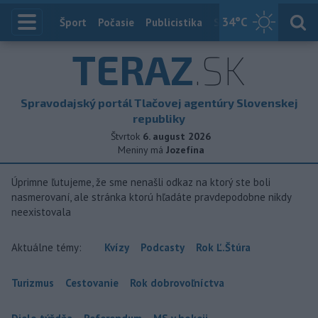
34
°C
Index
Šport
Počasie
Publicistika
Slovensko
Zahranič
TERAZ
.SK
Spravodajský portál Tlačovej agentúry Slovenskej
republiky
Štvrtok
6. august 2026
Meniny má
Jozefína
Úprimne ľutujeme, že sme nenašli odkaz na ktorý ste boli
nasmerovaní, ale stránka ktorú hľadáte pravdepodobne nikdy
neexistovala
Aktuálne témy:
Kvízy
Podcasty
Rok Ľ.Štúra
Turizmus
Cestovanie
Rok dobrovoľníctva