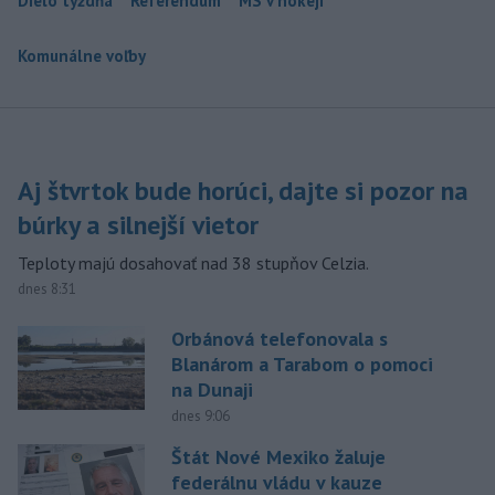
Dielo týždňa
Referendum
MS v hokeji
Komunálne voľby
Aj štvrtok bude horúci, dajte si pozor na
búrky a silnejší vietor
Teploty majú dosahovať nad 38 stupňov Celzia.
dnes 8:31
Orbánová telefonovala s
Blanárom a Tarabom o pomoci
na Dunaji
dnes 9:06
Štát Nové Mexiko žaluje
federálnu vládu v kauze