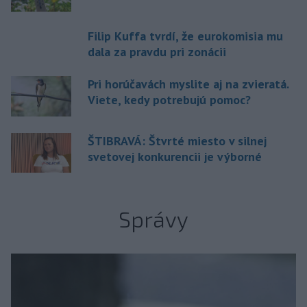
Filip Kuffa tvrdí, že eurokomisia mu
dala za pravdu pri zonácii
Pri horúčavách myslite aj na zvieratá.
Viete, kedy potrebujú pomoc?
ŠTIBRAVÁ: Štvrté miesto v silnej
svetovej konkurencii je výborné
Správy