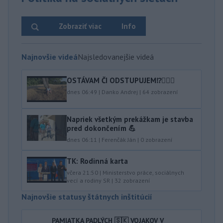
Zobraziť viac
Info
Najnovšie videá
Najsledovanejšie videá
OSTÁVAM ČI ODSTUPUJEM⁉️🤷🏻‍♂️
dnes 06:49
|
Danko Andrej
|
64
zobrazení
Napriek všetkým prekážkam je stavba
pred dokončením 💪
dnes 06:11
|
Ferenčák Ján
|
0
zobrazení
TK: Rodinná karta
včera 21:50
|
Ministerstvo práce, sociálnych
vecí a rodiny SR
|
32
zobrazení
Najnovšie statusy štátnych inštitúcií
PAMIATKA PADLÝCH 🇸🇰 VOJAKOV V