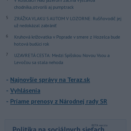
V Košiciach Nad jazerom začína výstavba
chodníka,otvorili aj pumptrack
5
ZRÁŽKA VLAKU S AUTOM V LOZORNE: Rušňovodič jej
už nedokázal zabrániť
6
Kruhová križovatka v Poprade v smere z Hozelca bude
hotová budúci rok
7
UZAVRETÁ CESTA: Medzi Spišskou Novou Vsou a
Levočou sa stala nehoda
Najnovšie správy na Teraz.sk
Vyhlásenia
Priame prenosy z Národnej rady SR
Politika na sociálnych sieťach