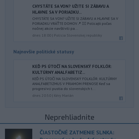
CHYSTÁTE SA VON? UŽITE SI ZÁBAVU A
HLAVNE SA V PORIADKU...
CHYSTÁTE SA VON? UŽITE SI ZÁBAVU A HLAVNE SA V
PORIADKU VRÁŤTE DOMOV📍 👮‍♂️ Policajti počas
nočnej akcie navštívili pa...
dnes 18:00
|
Polícia Slovenskej republiky
Najnovšie politické statusy
KEĎ PS ÚTOČÍ NA SLOVENSKÝ FOLKLÓR:
KULTÚRNY ANALFABETIZ...
KEĎ PS ÚTOČÍ NA SLOVENSKÝ FOLKLÓR: KULTÚRNY
ANALFABETIZMUS V PRIAMOM PRENOSE Keď sa
progresívci pustia do slovenských t...
dnes 20:50
|
Kéry Marián
Neprehliadnite
ČIASTOČNÉ ZATMENIE SLNKA: