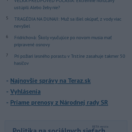
VEĽKÁ PREDPOVEĎ POČASIA: Extrémne horúčavy
ustúpili. Alebo žeby nie?
5
TRAGÉDIA NA DUNAJI: Muž sa išiel okúpať, z vody viac
nevyšiel
6
Fridrichová: Školy vyučujúce po novom musia mať
pripravené osnovy
7
Pri požiari lesného porastu v Trstíne zasahuje takmer 50
hasičov
Najnovšie správy na Teraz.sk
Vyhlásenia
Priame prenosy z Národnej rady SR
Politika na sociálnych sieťach