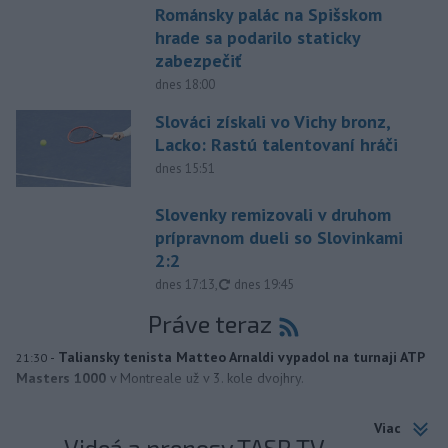
Románsky palác na Spišskom
hrade sa podarilo staticky
zabezpečiť
dnes 18:00
Slováci získali vo Vichy bronz,
Lacko: Rastú talentovaní hráči
dnes 15:51
Slovenky remizovali v druhom
prípravnom dueli so Slovinkami
2:2
aktualizované
dnes 17:13
,
dnes 19:45
Práve teraz
-
Taliansky tenista Matteo Arnaldi vypadol na turnaji ATP
21:30
Masters 1000
v Montreale už v 3. kole dvojhry.
Viac
Videá a prenosy TASR TV