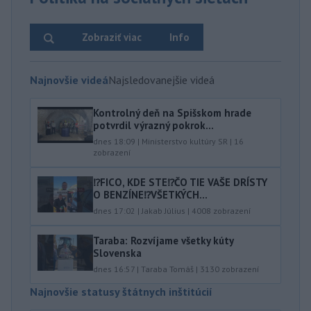
Zobraziť viac
Info
Najnovšie videá
Najsledovanejšie videá
Kontrolný deň na Spišskom hrade
potvrdil výrazný pokrok...
dnes 18:09
|
Ministerstvo kultúry SR
|
16
zobrazení
⁉️FICO, KDE STE⁉️ČO TIE VAŠE DRÍSTY
O BENZÍNE⁉️VŠETKÝCH...
dnes 17:02
|
Jakab Július
|
4008
zobrazení
Taraba: Rozvíjame všetky kúty
Slovenska
dnes 16:57
|
Taraba Tomáš
|
3130
zobrazení
Najnovšie statusy štátnych inštitúcií