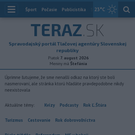
23
°C
Index
Šport
Počasie
Publicistika
Slovensko
Zahranič
TERAZ
.SK
Spravodajský portál Tlačovej agentúry Slovenskej
republiky
Piatok
7. august 2026
Meniny má
Štefánia
Úprimne ľutujeme, že sme nenašli odkaz na ktorý ste boli
nasmerovaní, ale stránka ktorú hľadáte pravdepodobne nikdy
neexistovala
Aktuálne témy:
Kvízy
Podcasty
Rok Ľ.Štúra
Turizmus
Cestovanie
Rok dobrovoľníctva