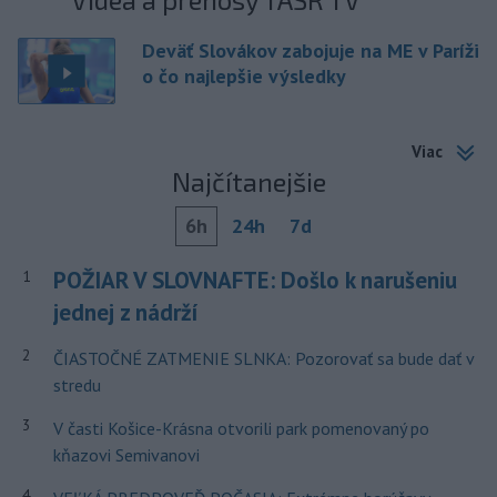
Deväť Slovákov zabojuje na ME v Paríži
o čo najlepšie výsledky
Viac
Najčítanejšie
6h
24h
7d
POŽIAR V SLOVNAFTE: Došlo k narušeniu
1
jednej z nádrží
2
ČIASTOČNÉ ZATMENIE SLNKA: Pozorovať sa bude dať v
stredu
3
V časti Košice-Krásna otvorili park pomenovaný po
kňazovi Semivanovi
4