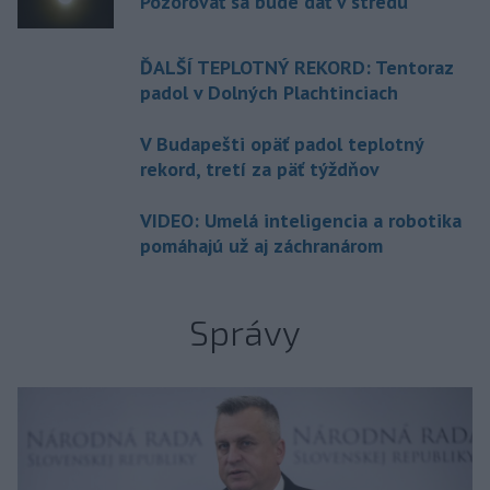
Pozorovať sa bude dať v stredu
ĎALŠÍ TEPLOTNÝ REKORD: Tentoraz
padol v Dolných Plachtinciach
V Budapešti opäť padol teplotný
rekord, tretí za päť týždňov
VIDEO: Umelá inteligencia a robotika
pomáhajú už aj záchranárom
Správy