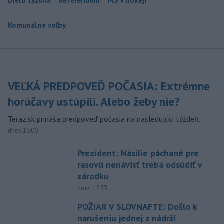
Dielo týždňa
Referendum
MS v hokeji
Komunálne voľby
VEĽKÁ PREDPOVEĎ POČASIA: Extrémne
horúčavy ustúpili. Alebo žeby nie?
Teraz.sk prináša predpoveď počasia na nasledujúci týždeň.
dnes 16:00
Prezident: Násilie páchané pre
rasovú nenávisť treba odsúdiť v
zárodku
dnes 12:33
POŽIAR V SLOVNAFTE: Došlo k
narušeniu jednej z nádrží