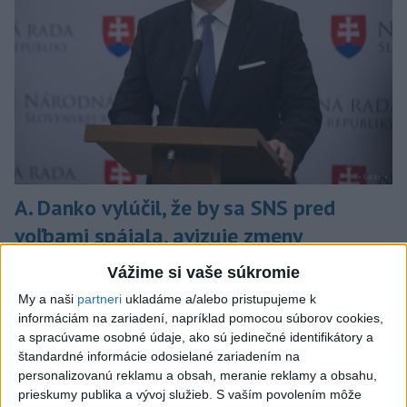
A. Danko vylúčil, že by sa SNS pred
voľbami spájala, avizuje zmeny
Vyhlásil, že už nebude niesť zodpovednosť za „zbabrané
Vážime si vaše súkromie
zonácie, odposluchy ani za iné veci, s ktorými SNS nemá nič
My a naši
partneri
ukladáme a/alebo pristupujeme k
spoločné“.
informáciám na zariadení, napríklad pomocou súborov cookies,
dnes 18:51
a spracúvame osobné údaje, ako sú jedinečné identifikátory a
štandardné informácie odosielané zariadením na
Slovensko
personalizovanú reklamu a obsah, meranie reklamy a obsahu,
prieskumy publika a vývoj služieb.
S vaším povolením môže