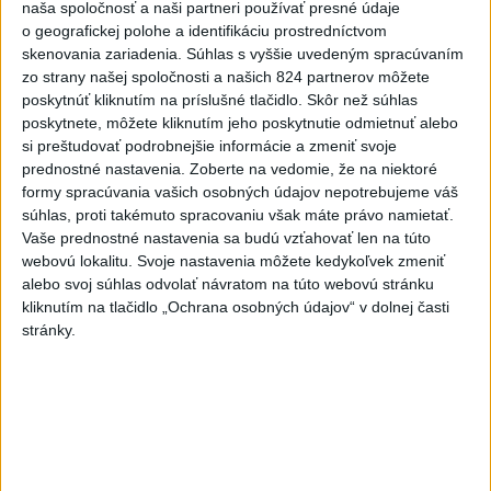
KDH od polície očakáva rýchle
naša spoločnosť a naši partneri používať presné údaje
vyšetrenie útoku na cudzincov v
o geografickej polohe a identifikáciu prostredníctvom
Nitre
skenovania zariadenia. Súhlas s vyššie uvedeným spracúvaním
zo strany našej spoločnosti a našich 824 partnerov môžete
dnes 18:06
poskytnúť kliknutím na príslušné tlačidlo. Skôr než súhlas
Rezort školstva pomôže samosprávam s určovaním
poskytnete, môžete kliknutím jeho poskytnutie odmietnuť alebo
školských obvodov
si preštudovať podrobnejšie informácie a zmeniť svoje
prednostné nastavenia.
Zoberte na vedomie, že na niektoré
O jedného prevádzača menej: Prispela k tomu aj slovenská
formy spracúvania vašich osobných údajov nepotrebujeme váš
súhlas, proti takémuto spracovaniu však máte právo namietať.
polícia
Vaše prednostné nastavenia sa budú vzťahovať len na túto
webovú lokalitu. Svoje nastavenia môžete kedykoľvek zmeniť
POŽIAR V SLOVNAFTE: Došlo k narušeniu jednej z nádrží
alebo svoj súhlas odvolať návratom na túto webovú stránku
kliknutím na tlačidlo „Ochrana osobných údajov“ v dolnej časti
Zahraničie
stránky.
Turecko: Nová obranná dohoda nie v
rozpore so záväzkami voči NATO
dnes 22:09