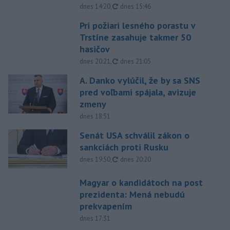
aktualizované
dnes 14:20
,
dnes 15:46
Pri požiari lesného porastu v
Trstíne zasahuje takmer 50
hasičov
aktualizované
dnes 20:21
,
dnes 21:05
A. Danko vylúčil, že by sa SNS
pred voľbami spájala, avizuje
zmeny
dnes 18:51
Senát USA schválil zákon o
sankciách proti Rusku
aktualizované
dnes 19:50
,
dnes 20:20
Magyar o kandidátoch na post
prezidenta: Mená nebudú
prekvapením
dnes 17:31