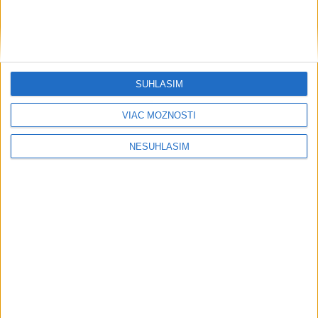
SÚHLASÍM
VIAC MOŽNOSTÍ
NESÚHLASÍM
....