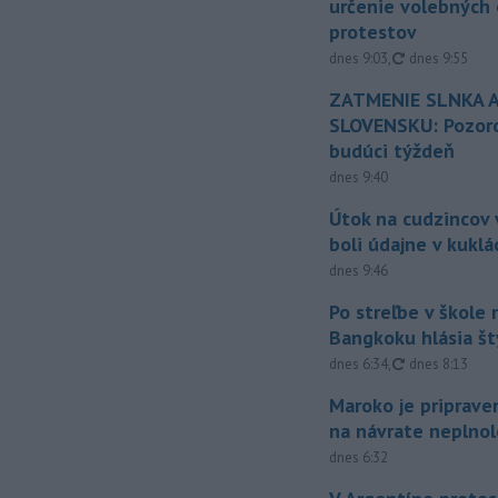
určenie volebných
protestov
aktualizované
dnes 9:03
,
dnes 9:55
ZATMENIE SLNKA A
SLOVENSKU: Pozoro
budúci týždeň
dnes 9:40
Útok na cudzincov v
boli údajne v kuklá
dnes 9:46
Po streľbe v škole
Bangkoku hlásia š
aktualizované
dnes 6:34
,
dnes 8:13
Maroko je priprave
na návrate neplno
dnes 6:32