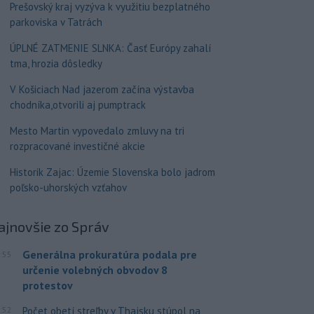
Prešovský kraj vyzýva k využitiu bezplatného
parkoviska v Tatrách
ÚPLNÉ ZATMENIE SLNKA: Časť Európy zahalí
tma, hrozia dôsledky
V Košiciach Nad jazerom začína výstavba
chodníka,otvorili aj pumptrack
Mesto Martin vypovedalo zmluvy na tri
rozpracované investičné akcie
Historik Zajac: Územie Slovenska bolo jadrom
poľsko-uhorských vzťahov
ajnovšie
zo Správ
Generálna prokuratúra podala pre
:55
určenie volebných obvodov 8
protestov
:52
Počet obetí streľby v Thajsku stúpol na