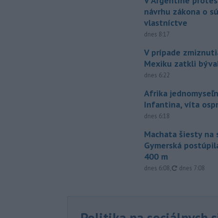
V Argentíne protes
návrhu zákona o 
vlastníctve
dnes 8:17
V prípade zmiznuti
Mexiku zatkli býv
dnes 6:22
Afrika jednomyseľn
Infantina, víta os
dnes 6:18
Machata šiesty na 
Gymerská postúpila
400 m
aktualizované
dnes 6:08
,
dnes 7:08
Politika na sociálnych 