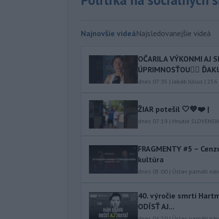
Najnovšie videá
Najsledovanejšie videá
OČARILA VÝKONMI AJ 
ÚPRIMNOSŤOU👍🏻 ĎAKUJ
dnes 07:35
|
Jakab Július
|
256
ŽIAR potešil 🤍💙❤️ |
dnes 07:19
|
Hnutie SLOVENS
FRAGMENTY #5 – Cenzú
kultúra
dnes 05:00
|
Ústav pamäti ná
40.⁠ ⁠výročie smrti Ha
ODÍSŤ AJ...
dnes 04:20
|
Ústav pamäti ná