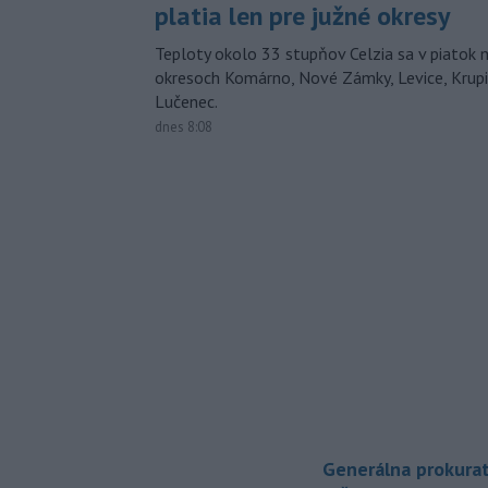
platia len pre južné okresy
Teploty okolo 33 stupňov Celzia sa v piatok 
okresoch Komárno, Nové Zámky, Levice, Krupin
Lučenec.
dnes 8:08
Generálna prokurat