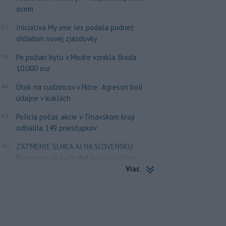
osem
:51
Iniciatíva My sme les podala podnet
ohľadom novej zjazdovky
:46
Po požiari bytu v Modre vznikla škoda
10.000 eur
:46
Útok na cudzincov v Nitre: Agresori boli
údajne v kuklách
:43
Polícia počas akcie v Trnavskom kraji
odhalila 149 priestupkov
:40
ZATMENIE SLNKA AJ NA SLOVENSKU:
Pozorovať sa bude dať budúci týždeň
Viac