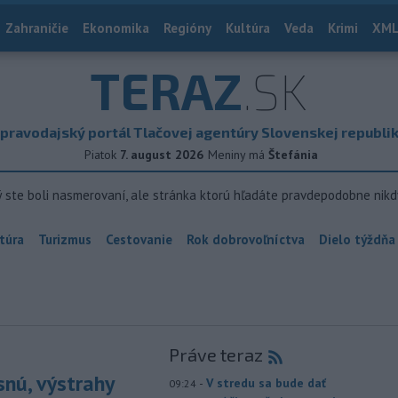
Zahraničie
Ekonomika
Regióny
Kultúra
Veda
Krimi
XML
TERAZ
.SK
pravodajský portál Tlačovej agentúry Slovenskej republi
Piatok
7. august 2026
Meniny má
Štefánia
ý ste boli nasmerovaní, ale stránka ktorú hľadáte pravdepodobne nikd
túra
Turizmus
Cestovanie
Rok dobrovoľníctva
Dielo týždňa
Práve teraz
snú, výstrahy
-
V stredu sa bude dať
09:24