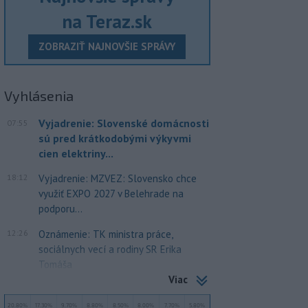
na Teraz.sk
ZOBRAZIŤ NAJNOVŠIE SPRÁVY
Vyhlásenia
Vyjadrenie: Slovenské domácnosti
07:55
sú pred krátkodobými výkyvmi
cien elektriny...
18:12
Vyjadrenie: MZVEZ: Slovensko chce
využiť EXPO 2027 v Belehrade na
podporu...
12:26
Oznámenie: TK ministra práce,
sociálnych vecí a rodiny SR Erika
Tomáša
Viac