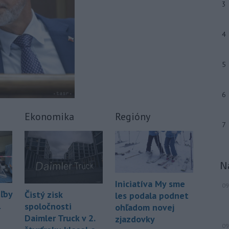
3
približne 100 ľudí, oznámil vo štvrtok
tamojší starosta Juan Jesús Vivas v
Európskom parlamente.
4
-
Meteorológovia zo
15:25
Slovenského
5
hydrometeorologického ústavu
(SHMÚ) vo štvrtok opäť zaznamenali
nový absolútny rekord teploty
6
vzduchu. V Dolných Plachtinciach v
okrese Veľký Krtíš dosiahla teplota
Ekonomika
Regióny
popoludní 42 stupňov Celzia.
7
-
Podpredsedníčka
13:41
vykonávajúca funkciu predsedu
maďarského
Národného
N
zhromaždenia Anikó Hallerová
Iniciatíva My sme
Nagyová vo štvrtok oznámila, že v
09
ľby
Čistý zisk
les podala podnet
súlade s návrhom poslaneckého klubu
l
spoločnosti
ohľadom novej
vládnej strany Tisza rozhodne
Daimler Truck v 2.
zákonodarný zbor o novej hlave štátu
zjazdovky
09
na budúci utorok.