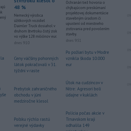
štvrťroku klesol o
Ochranári tiež hovoria o
48 %
vajú
chýbajúcom preskúmaní
-
Európska komisia (EK) sa
13:31
ak
projektovej dokumentácie
Nemecký výrobca
09
pripravuje na možné dôsledky
sený
stavebným úradom či
úžitkových vozidiel
úplného
zatmenia Slnka na výrobu
upustení od miestneho
Daimler Truck dosiahol v
elektriny v Európskej únii.
zisťovania pred povolením
druhom štvrťroku čistý zisk
09
stavby.
vo výške 128 miliónov eur.
Viac >
dnes 9:51
dnes 9:10
09
Po požiari bytu v Modre
hla
vznikla škoda 10.000
Ceny väčšiny pohonných
eur
látok pokračovali v 31.
09
týždni v raste
Útok na cudzincov v
09
u
Nitre: Agresori boli
Prebytok zahraničného
vyše
údajne v kuklách
obchodu v júni
medziročne klesol
Polícia počas akcie v
Trnavskom kraji
Poľsku rýchlo rastú
odhalila 149
verejné výdavky