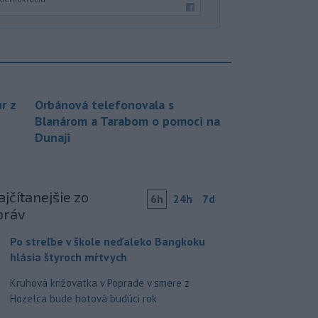
r z
Orbánová telefonovala s
Blanárom a Tarabom o pomoci na
Dunaji
jčítanejšie zo
6h
24h
7d
práv
Po streľbe v škole neďaleko Bangkoku
hlásia štyroch mŕtvych
Kruhová križovatka v Poprade v smere z
Hozelca bude hotová budúci rok