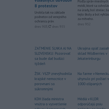
volebných obvodov
Podľa správ miestnych
8 protestov
médií, ktoré sa odvolá
na úrady, bol strelec ži
Urobila tak na základe
tejto školy a bol vyhlá
podnetov od verejného
za mŕtveho.
ochrancu práv.
dnes 9:52
aktualizované
dnes 9:03
,
dnes 9:55
ZATMENIE SLNKA AJ NA
Ukrajina opäť zasia
SLOVENSKU: Pozorovať
sklad Wildberries v
sa bude dať budúci
Jekaterinburgu
týždeň
ŽSK: VšZP znevýhodnila
Na farme v Nemeck
krajské nemocnice v
uhynulo pri požiari 
porovnaní so
1000 ošípaných
súkromnými
KDH žiada ministra
Médiá v KĽDR
vnútra o vysvetlenie
odporúčajú psiu