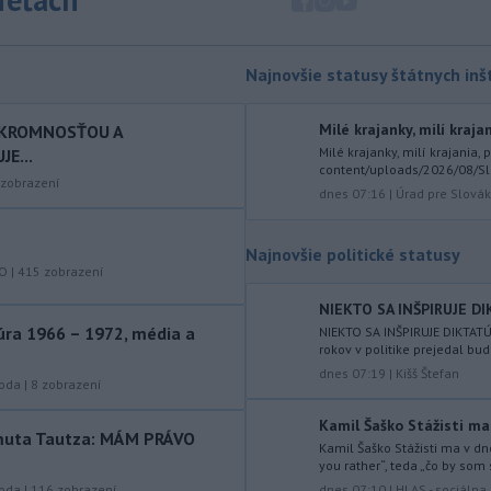
Infantinovi, ktorý je pod paľbou kritiky
po jeho neúspešnom pláne.
-
Vo štvrtok do polnoci treba
18:54
Najnovšie statusy štátnych inšt
najmä na západe a severozápade
Slovenska počítať s búrkami.
Milé krajanky, milí krajan
SKROMNOSŤOU A
Slovenský hydrometeorologický ústav
Milé krajanky, milí krajania,
E...
(SHMÚ) vydal výstrahy prvého stupňa.
content/uploads/2026/08/Sl
Platia aj v okresoch Snina a Sobrance.
zobrazení
dnes 07:16
|
Úrad pre Slováko
-
Polícia v súčinnosti s ďalšími
18:19
záchrannými zložkami zasahuje
na
Najnovšie politické statusy
termálnom kúpalisku v Diakovciach.
KO
|
415
zobrazení
-
V dunajských prístavoch v
NIEKTO SA INŠPIRUJE DI
17:36
Bratislave, Komárne a Štúrove v
ra 1966 – 1972, média a
NIEKTO SA INŠPIRUJE DIKTATÚ
rokov v politike prejedal bud
prvom
polroku 2026 zaznamenali
dnes 07:19
|
Kišš Štefan
spolu 1827 pristátí osobných
roda
|
8
zobrazení
kajutových a výletných plavidiel.
Kamil Šaško Stážisti ma
rtmuta Tautza: MÁM PRÁVO
-
Republikánmi ovládaný výbor
17:28
Kamil Šaško Stážisti ma v d
amerického Senátu vo
štvrtok
you rather“, teda „čo by som s
označil lekára Anthonyho Fauciho za
dnes 07:10
|
HLAS - sociáln
roda
|
116
zobrazení