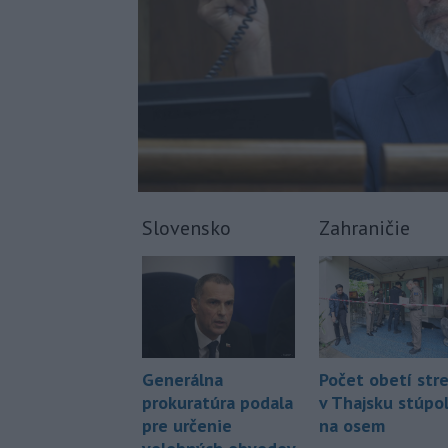
Slovensko
Zahraničie
Generálna
Počet obetí stre
prokuratúra podala
v Thajsku stúpo
pre určenie
na osem