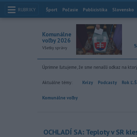
RUBRIKY
Index
Šport
Počasie
Publicistika
Slovensko
Komunálne
voľby 2026
S
Všetky správy
Úprimne ľutujeme, že sme nenašli odkaz na ktor
Aktuálne témy:
Kvízy
Podcasty
Rok Ľ.Š
Komunálne voľby
OCHLADÍ SA: Teploty v SR kle