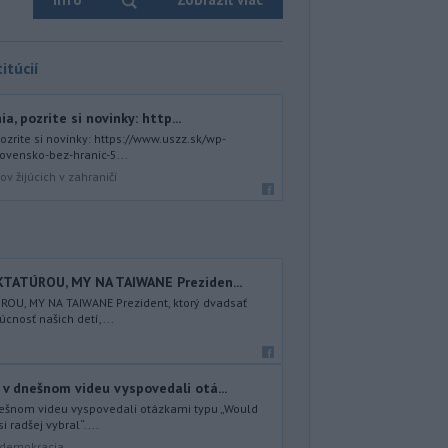
itúcií
ia, pozrite si novinky: http...
 pozrite si novinky: https://www.uszz.sk/wp-
ovensko-bez-hranic-5...
v žijúcich v zahraničí
KTATÚROU, MY NA TAIWANE Preziden...
ROU, MY NA TAIWANE Prezident, ktorý dvadsať
úcnosť našich detí,...
 v dnešnom videu vyspovedali otá...
nešnom videu vyspovedali otázkami typu „Would
i radšej vybral“....
a demokracia