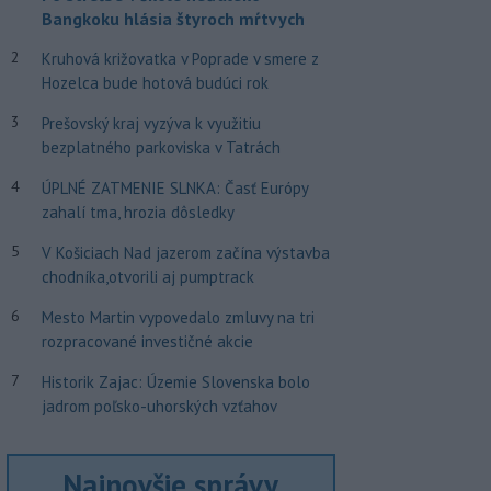
Bangkoku hlásia štyroch mŕtvych
2
Kruhová križovatka v Poprade v smere z
Hozelca bude hotová budúci rok
3
Prešovský kraj vyzýva k využitiu
bezplatného parkoviska v Tatrách
4
ÚPLNÉ ZATMENIE SLNKA: Časť Európy
zahalí tma, hrozia dôsledky
5
V Košiciach Nad jazerom začína výstavba
chodníka,otvorili aj pumptrack
6
Mesto Martin vypovedalo zmluvy na tri
rozpracované investičné akcie
7
Historik Zajac: Územie Slovenska bolo
jadrom poľsko-uhorských vzťahov
Najnovšie správy