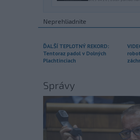
Neprehliadnite
ĎALŠÍ TEPLOTNÝ REKORD:
VIDE
Tentoraz padol v Dolných
robo
Plachtinciach
zách
Správy