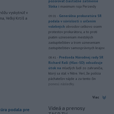
pozorovať čiastočné zatmenie
Slnka i
maximum roja Perzeidy
môžu vyskytnúť v
-
Generálna prokuratúra SR
09:01
a, Veľký Krtíš a
podala v súvislosti s určením
volebných
obvodov celkovo osem
protestov prokurátora, a to proti
piatim uzneseniam mestských
zastupiteľstiev a trom uzneseniam
zastupiteľstiev samosprávnych krajov.
-
Predseda Národnej rady SR
08:41
Richard Raši (Hlas-SD) odsudzuje
útok na
mladých ľudí zo zahraničia,
ktorý sa stal v Nitre. Verí, že polícia
páchateľov nájde a za tento čin
ponesú následky.
-
Teploty na Slovensku v
08:08
Viac
piatok klesnú. Výstrahy prvého
stupňa platia
len pre južné okresy.
Videá a prenosy
úra podala pre
Informuje o tom Slovenský