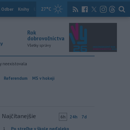
27
°C
 Odber
Knihy
Útulkovo
Magazín
News Now
Archív
TASR
Rok
dobrovoľníctva
ky
Všetky správy
y neexistovala
Referendum
MS v hokeji
Najčítanejšie
6h
24h
7d
Po streľbe v škole neďaleko
1