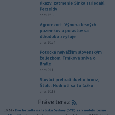
úkazy, zatmenie Slnka striedajú
Perzeidy
dnes 7:36
Agrorezort: Výmera lesných
pozemkov a porastov sa
dlhodobo zvyšuje
dnes 10:24
Potocká najväčším slovenským
želiezkom, Trníková sníva o
finále
dnes 9:11
Slováci prehrali duel o bronz,
Štolc: Hodnotí sa to ťažko
dnes 10:18
Práve teraz
-
Dve lietadlá na letisku Sydney (SYD) sa v nedeľu tesne
10:34