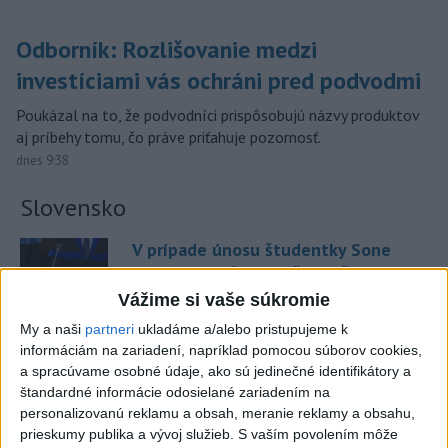
Odborník: Rozlišovanie medzi
investíciami vás ochráni pred podvodmi
Poukázal na to, že podvodníci prispôsobujú názvy produktov
aj príbehy tomu, čo práve priťahuje pozornosť.
dnes 9:38
Slovensko
V prípade únosu študentky Sone
majú odznieť záverečné reči
dnes 9:36
Vážime si vaše súkromie
My a naši
partneri
ukladáme a/alebo pristupujeme k
informáciám na zariadení, napríklad pomocou súborov cookies,
Peniaze z nástroja SAFE by Slovensko mohlo splácať
a spracúvame osobné údaje, ako sú jedinečné identifikátory a
desiatky rokov
štandardné informácie odosielané zariadením na
personalizovanú reklamu a obsah, meranie reklamy a obsahu,
PREHĽAD: Hostia nedeľných diskusných relácií
prieskumy publika a vývoj služieb.
S vaším povolením môže