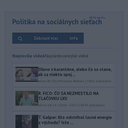
Politika na sociálnych sieťach
Zobraziť viac
Info
Najnovšie videá
Najsledovanejšie videá
Oľano v karanténe, alebo čo sa stane,
ak sa niekto spoj...
dnes 05:00
|
Michelko Roman
|
7056
zobrazení
R. FICO: ČO SA NEZMESTILO NA
TLAČOVKU LXV.
včera 18:24
|
Smer - SSD
|
19645
zobrazení
T. Gašpar: Kto odstrihol lacné energie
z východu? Isto ...