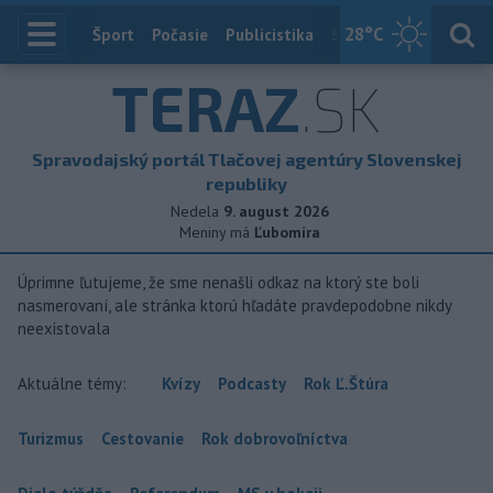
28
°C
Index
Šport
Počasie
Publicistika
Slovensko
Zahranič
TERAZ
.SK
Spravodajský portál Tlačovej agentúry Slovenskej
republiky
Nedela
9. august 2026
Meniny má
Ľubomíra
Úprimne ľutujeme, že sme nenašli odkaz na ktorý ste boli
nasmerovaní, ale stránka ktorú hľadáte pravdepodobne nikdy
neexistovala
Aktuálne témy:
Kvízy
Podcasty
Rok Ľ.Štúra
Turizmus
Cestovanie
Rok dobrovoľníctva