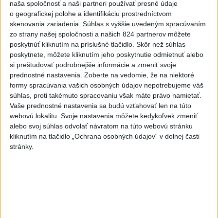
naša spoločnosť a naši partneri používať presné údaje
o geografickej polohe a identifikáciu prostredníctvom
Slovensko čakajú astronomické úkazy, zatmenie Slnka
skenovania zariadenia. Súhlas s vyššie uvedeným spracúvaním
striedajú Perzeidy
zo strany našej spoločnosti a našich 824 partnerov môžete
poskytnúť kliknutím na príslušné tlačidlo. Skôr než súhlas
Zahraničie
poskytnete, môžete kliknutím jeho poskytnutie odmietnuť alebo
si preštudovať podrobnejšie informácie a zmeniť svoje
Na letisku v Sydney sa takmer zrazili
prednostné nastavenia.
Zoberte na vedomie, že na niektoré
dve lietadlá
formy spracúvania vašich osobných údajov nepotrebujeme váš
dnes 10:36
súhlas, proti takémuto spracovaniu však máte právo namietať.
Vaše prednostné nastavenia sa budú vzťahovať len na túto
webovú lokalitu. Svoje nastavenia môžete kedykoľvek zmeniť
Rusko a Ukrajina pokračovali vo vzájomných útokoch,zranili
alebo svoj súhlas odvolať návratom na túto webovú stránku
sa desiatky
kliknutím na tlačidlo „Ochrana osobných údajov“ v dolnej časti
stránky.
Húsíovia sa prihlásili k útoku na ropnú rafinériu v Saudskej
Arábii
Indonézia z dôvodu lesného požiaru uzavrela národný park