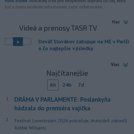
vyhli zrážke.
Austrálsky úrad pre bezpečnosť dopravy (ATSB), ktorý
bol o tomto incidente informovaný, začal vyšetrovanie.
Viac
Videá a prenosy TASR TV
Deväť Slovákov zabojuje na ME v Paríži
o čo najlepšie výsledky
Viac
Najčítanejšie
6h
24h
7d
DRÁMA V PARLAMENTE: Poslankyňa
1
hádzala do premiéra vajíčka
2
Festival Lovestream 2026 pokračuje, druhý deň zakončil
Robbie Williams