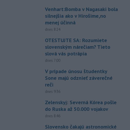
Venhart:Bomba v Nagasaki bola
silnejšia ako v Hirošime,no
menej účinná
dnes 8:24
OTESTUJTE SA: Rozumiete
slovenským nárečiam? Tieto
slová vás potrápia
dnes 7:00
V prípade únosu študentky
Sone majú odznieť záverečné
reči
dnes 9:36
Zelenskyj: Severná Kórea pošle
do Ruska až 50.000 vojakov
dnes 8:46
Slovensko čakajú astronomické