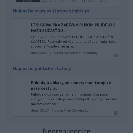
včera 17:56
|
Smer - SSD
|
11644
zobrazení
Najnovšie statusy štátnych inštitúcií
LTS: GORALSKÁ ZÁBAVA V PLNOM PRÚDE AJ S
NAŠOU ÚČASŤOU ...
LTS: GORALSKÁ ZÁBAVA V PLNOM PRÚDE AJ S NAŠOU
ÚČASŤOU Festivaly od východu po západ majú nieco
spoločné. Všade sme aj m...
dnes 08:01
|
Polícia Slovenskej republiky
Najnovšie politické statusy
Pribúdajú dôkazy, že kamery monitorujúce
naše cesty, sú...
Pribúdajú dôkazy, že kamery monitorujúce naše
cesty, sú ruské. Kde je teraz Šutaj Eštok, ktorý má vždy
na všetko názor? ...
dnes 08:17
|
Progresívne Slovensko
Neprehliadnite