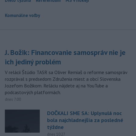
Dielo týždňa
Referendum
MS v hokeji
Komunálne voľby
J. Božik: Financovanie samospráv nie je
ich jediný problém
V relácii Štúdio TASR sa Oliver Remiaš o reforme samospráv
rozprával s predsedom Združenia miest a obcí Slovenska
Jozefom Božikom. Reláciu nájdete aj na YouTube a
podcastových platformách.
dnes 7:00
DOČKALI SME SA: Uplynulá noc
bola najchladnejšia za posledné
týždne
dnes 10:27