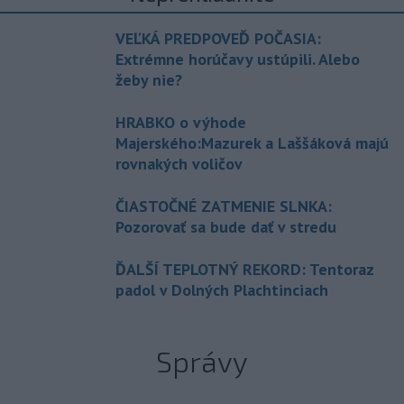
VEĽKÁ PREDPOVEĎ POČASIA:
Extrémne horúčavy ustúpili. Alebo
žeby nie?
HRABKO o výhode
Majerského:Mazurek a Laššáková majú
rovnakých voličov
ČIASTOČNÉ ZATMENIE SLNKA:
Pozorovať sa bude dať v stredu
ĎALŠÍ TEPLOTNÝ REKORD: Tentoraz
padol v Dolných Plachtinciach
Správy