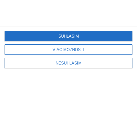
....
SÚHLASÍM
VIAC MOŽNOSTÍ
NESÚHLASÍM
Neprehliadnite