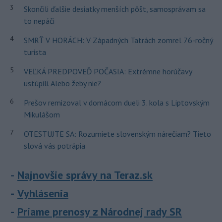
3
Skončili ďalšie desiatky menších pôšt, samosprávam sa
to nepáči
4
SMRŤ V HORÁCH: V Západných Tatrách zomrel 76-ročný
turista
5
VEĽKÁ PREDPOVEĎ POČASIA: Extrémne horúčavy
ustúpili. Alebo žeby nie?
6
Prešov remizoval v domácom dueli 3. kola s Liptovským
Mikulášom
7
OTESTUJTE SA: Rozumiete slovenským nárečiam? Tieto
slová vás potrápia
Najnovšie správy na Teraz.sk
Vyhlásenia
Priame prenosy z Národnej rady SR