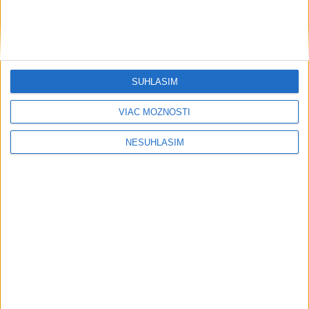
SÚHLASÍM
VIAC MOŽNOSTÍ
NESÚHLASÍM
....