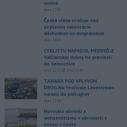
online
dnes 12:01
Česká vláda uvažuje nad
zvýšením valorizácie
dôchodkov na dvojnásobok
dnes 16:49
CYKLISTU NAPADOL MEDVEĎ:Z
Valčianskej doliny ho previezli
do nemocnice
aktualizované
dnes 12:59
,
dnes 13:41
TAXIKÁR POD VPLYVOM
DROG:Na festivale Lovestream
narazil do policajtov
dnes 12:30
Novinára obvinili z
antisemitizmu v súvislosti s
krízou v Ceute