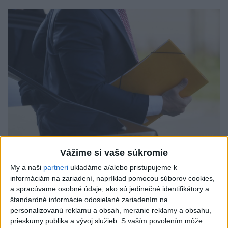
Odborník: Rozlišovanie medzi
Vážime si vaše súkromie
investíciami vás ochráni pred podvodmi
My a naši
partneri
ukladáme a/alebo pristupujeme k
informáciám na zariadení, napríklad pomocou súborov cookies,
Poukázal na to, že podvodníci prispôsobujú názvy produktov
a spracúvame osobné údaje, ako sú jedinečné identifikátory a
aj príbehy tomu, čo práve priťahuje pozornosť.
štandardné informácie odosielané zariadením na
dnes 9:38
personalizovanú reklamu a obsah, meranie reklamy a obsahu,
prieskumy publika a vývoj služieb.
S vaším povolením môže