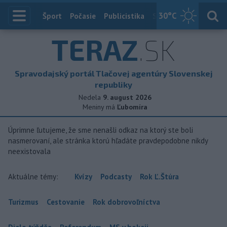
30
°C
Index
Šport
Počasie
Publicistika
Slovensko
Zahranič
TERAZ
.SK
Spravodajský portál Tlačovej agentúry Slovenskej
republiky
Nedela
9. august 2026
Meniny má
Ľubomíra
Úprimne ľutujeme, že sme nenašli odkaz na ktorý ste boli
nasmerovaní, ale stránka ktorú hľadáte pravdepodobne nikdy
neexistovala
Aktuálne témy:
Kvízy
Podcasty
Rok Ľ.Štúra
Turizmus
Cestovanie
Rok dobrovoľníctva