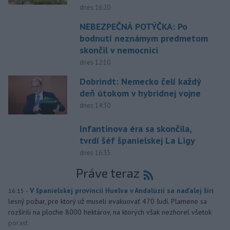
dnes 16:20
NEBEZPEČNÁ POTÝČKA: Po
bodnutí neznámym predmetom
skončil v nemocnici
dnes 12:10
Dobrindt: Nemecko čelí každý
deň útokom v hybridnej vojne
dnes 14:30
Infantinova éra sa skončila,
tvrdí šéf španielskej La Ligy
dnes 16:35
Práve teraz
-
V španielskej provincii Huelva v Andalúzii sa naďalej šíri
16:15
lesný požiar, pre ktorý už museli evakuovať 470 ľudí. Plamene sa
rozšírili na ploche 8000 hektárov, na ktorých však nezhorel všetok
porast.