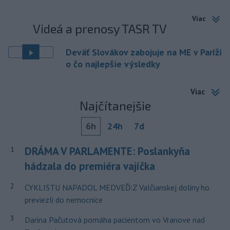
Viac
Videá a prenosy TASR TV
Deväť Slovákov zabojuje na ME v Paríži
o čo najlepšie výsledky
Viac
Najčítanejšie
6h
24h
7d
DRÁMA V PARLAMENTE: Poslankyňa
1
hádzala do premiéra vajíčka
2
CYKLISTU NAPADOL MEDVEĎ:Z Valčianskej doliny ho
previezli do nemocnice
3
Darina Pačutová pomáha pacientom vo Vranove nad