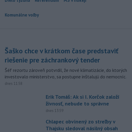
Dielo týždňa
Referendum
MS v hokeji
Komunálne voľby
Šaško chce v krátkom čase predstaviť
riešenie pre záchrankový tender
Šéf rezortu zároveň potvrdil, že nové klimatizácie, do ktorých
investovalo ministerstvo, sa postupne inštalujú do nemocníc.
dnes 11:58
Erik Tomáš: Ak si I. Korčok založí
živnosť, nebude to správne
dnes 13:59
Chlapec obvinený zo streľby v
Thajsku sledoval násilný obsah