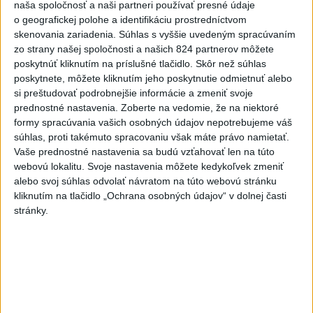
Slovensko
naša spoločnosť a naši partneri používať presné údaje
o geografickej polohe a identifikáciu prostredníctvom
skenovania zariadenia. Súhlas s vyššie uvedeným spracúvaním
Erik Tomáš: Ak si I. Korčok založí
zo strany našej spoločnosti a našich 824 partnerov môžete
živnosť, nebude to správne
poskytnúť kliknutím na príslušné tlačidlo. Skôr než súhlas
dnes 13:59
poskytnete, môžete kliknutím jeho poskytnutie odmietnuť alebo
si preštudovať podrobnejšie informácie a zmeniť svoje
prednostné nastavenia.
Zoberte na vedomie, že na niektoré
Aktuálne je dočasne zatvorených 63 pôšt, všetky majú
formy spracúvania vašich osobných údajov nepotrebujeme váš
otvoriť do 30.9.
súhlas, proti takémuto spracovaniu však máte právo namietať.
Vaše prednostné nastavenia sa budú vzťahovať len na túto
Šaško chce v krátkom čase predstaviť riešenie pre
webovú lokalitu. Svoje nastavenia môžete kedykoľvek zmeniť
záchrankový tender
alebo svoj súhlas odvolať návratom na túto webovú stránku
kliknutím na tlačidlo „Ochrana osobných údajov“ v dolnej časti
Kandidovať môžu aj nezávislí, potrebujú vyzbierať podpisy od
stránky.
občanov
Zahraničie
Novinára obvinili z antisemitizmu v
súvislosti s krízou v Ceute
dnes 16:20