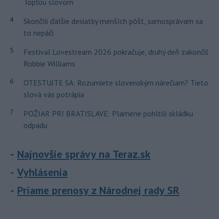
Topľou slovom
4
Skončili ďalšie desiatky menších pôšt, samosprávam sa
to nepáči
5
Festival Lovestream 2026 pokračuje, druhý deň zakončil
Robbie Williams
6
OTESTUJTE SA: Rozumiete slovenským nárečiam? Tieto
slová vás potrápia
7
POŽIAR PRI BRATISLAVE: Plamene pohltili skládku
odpadu
Najnovšie správy na Teraz.sk
Vyhlásenia
Priame prenosy z Národnej rady SR