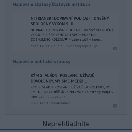
Najnovšie statusy štátnych inštitúcií
NITRIANSKI DOPRAVNÍ POLICAJTI DNEŠNÝ
SPOLOČNÝ VÝKON SLU...
NITRIANSKI DOPRAVNÍ POLICAJTI DNEŠNÝ SPOLOČNÝ
VÝKON SLUŽBY VENOVALI SPOMIENKE NA
ZOSNULÉHO KOLEGU🖤 Možno slúžil v inom...
dnes 14:00
|
Polícia Slovenskej republiky
Najnovšie politické statusy
KÝM SI VLÁDNI POSLANCI UŽÍVAJÚ
DOVOLENKY, MY SME MEDZI ...
KÝM SI VLÁDNI POSLANCI UŽÍVAJÚ DOVOLENKY, MY
SME MEDZI VAMI👍🏻 🔺Zničili krajinu a ešte vylihujú 3
mesiace na dovolenk...
dnes 14:31
|
Jakab Július
Neprehliadnite