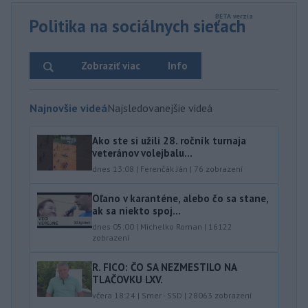
Politika na sociálnych sieťach
Zobraziť viac
Info
Najnovšie videá
Najsledovanejšie videá
Ako ste si užili 28. ročník turnaja
veteránov volejbalu...
dnes 13:08
|
Ferenčák Ján
|
76
zobrazení
Oľano v karanténe, alebo čo sa stane,
ak sa niekto spoj...
dnes 05:00
|
Michelko Roman
|
16122
zobrazení
R. FICO: ČO SA NEZMESTILO NA
TLAČOVKU LXV.
včera 18:24
|
Smer - SSD
|
28063
zobrazení