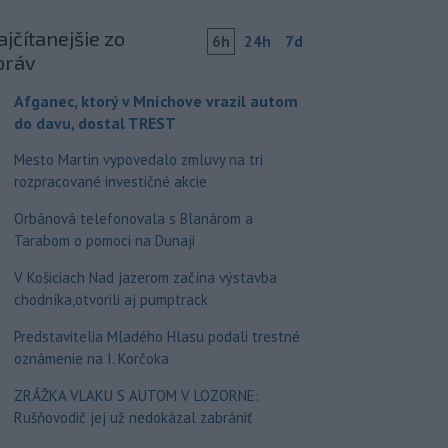
jčítanejšie zo
6h
24h
7d
práv
Afganec, ktorý v Mníchove vrazil autom
do davu, dostal TREST
Mesto Martin vypovedalo zmluvy na tri
rozpracované investičné akcie
Orbánová telefonovala s Blanárom a
Tarabom o pomoci na Dunaji
V Košiciach Nad jazerom začína výstavba
chodníka,otvorili aj pumptrack
Predstavitelia Mladého Hlasu podali trestné
oznámenie na I. Korčoka
ZRÁŽKA VLAKU S AUTOM V LOZORNE:
Rušňovodič jej už nedokázal zabrániť