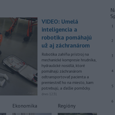
prevádzanie migrantov z Bieloruska
Na
na územie tohto členského štátu
Európskej únie.
S
VIDEO: Umelá
-
Ruská dezinformačná
20:08
1
inteligencia a
kampaň sa vo Francúzsku zamerala
na ďalšieho
kandidáta, bývalého
robotika pomáhajú
centristického premiéra Attala. Ako
2
už aj záchranárom
informovala agentúra AFP, odhalil ju
vládny úrad Viginum a s „vysokou
Robotika zahŕňa prístroj na
3
mierou istoty“ pripísal proruskej
mechanické kompresie hrudníka,
dezinformačnej sieti s názvom
hydraulické nosidlá, ktoré
Matrioška.
pomáhajú záchranárom
4
odtransportovať pacienta a
-
Na jednokoľajovom
20:02
premiestniť ho na miesto, kam
železničnom priecestí v Lozorne
5
došlo v stredu
podvečer k zrážke
potrebujú, a ďalšie pomôcky.
nákladného vlaku s osobným
dnes 12:31
motorovým vozidlom.
6
Ekonomika
Regióny
-
Úrady v severovýchodnej
19:29
Kolumbii v stredu zachránili