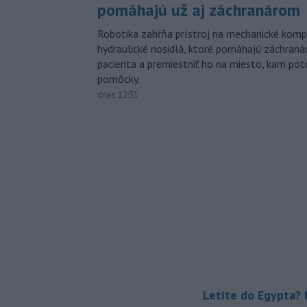
pomáhajú už aj záchranárom
Robotika zahŕňa prístroj na mechanické kompr
hydraulické nosidlá, ktoré pomáhajú záchran
pacienta a premiestniť ho na miesto, kam potr
pomôcky.
dnes 12:31
Letíte do Egypta? 