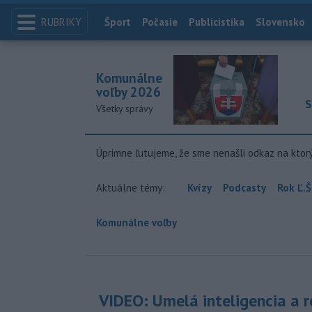
RUBRIKY
Index
Šport
Počasie
Publicistika
Slovensko
Komunálne
voľby 2026
S
Všetky správy
Úprimne ľutujeme, že sme nenašli odkaz na ktor
Aktuálne témy:
Kvízy
Podcasty
Rok Ľ.Š
Komunálne voľby
VIDEO: Umelá inteligencia a 