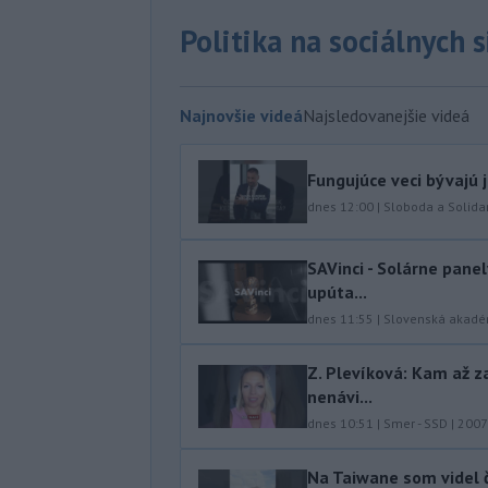
Politika na sociálnych 
Najnovšie videá
Najsledovanejšie videá
Fungujúce veci bývajú 
dnes 12:00
|
Sloboda a Solidar
SAVinci - Solárne panel
upúta...
dnes 11:55
|
Slovenská akadé
Z. Plevíková: Kam až z
nenávi...
dnes 10:51
|
Smer - SSD
|
2007
Na Taiwane som videl č