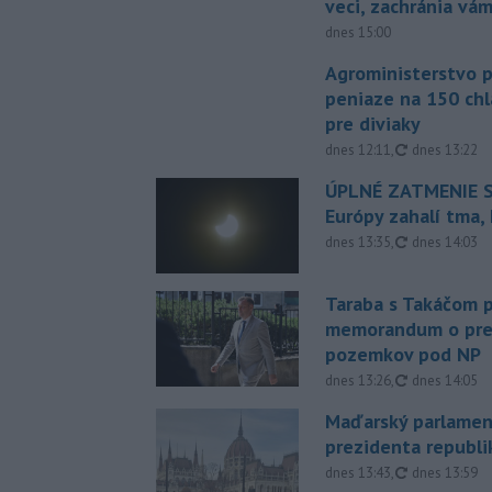
veci, zachránia vá
dnes 15:00
Agroministerstvo 
peniaze na 150 chl
pre diviaky
aktualizovan
dnes 12:11
,
dnes 13:22
ÚPLNÉ ZATMENIE S
Európy zahalí tma,
aktualizovan
dnes 13:35
,
dnes 14:03
Taraba s Takáčom p
memorandum o pr
pozemkov pod NP
aktualizovan
dnes 13:26
,
dnes 14:05
Maďarský parlamen
prezidenta republi
aktualizovan
dnes 13:43
,
dnes 13:59