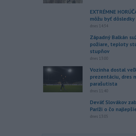
EXTRÉMNE HORÚČA
môžu byť dôsledky
dnes 14:34
Západný Balkán suž
požiare, teploty st
stupňov
dnes 13:00
Vozinha dostal veľ
prezentáciu, dres 
parašutista
dnes 11:40
Deväť Slovákov zab
Paríži o čo najlepš
dnes 13:05