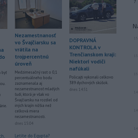
7
zatúlané mláďa
hrocha. Na brehu
rieky ho našli rybári so známkami
podvýživy. Ide o jedinca z približne
200 hrochov, ktoré sa v krajine
N
rozmnožili po tom, ako niekoľko
Nezamestnanosť
zvierat do Kolumbie priniesol Pablo
15
DOPRAVNÁ
vo Švajčiarsku sa
Escobar.
KONTROLA v
vrátila na
na
Trenčianskom kraji:
Viac >
trojpercentnú
15
do
Niektorí vodiči
úroveň
nafúkali
Medzimesačný rast o 0,1
 byť
15
Policajti vykonali celkovo
percentuálneho bodu
389 dychových skúšok.
zaznamenala aj
ou.
nezamestnanosť mladých
dnes 14:51
14
ľudí, ktorá je však vo
u
Švajčiarsku na rozdiel od
iných krajín nižšia než
rie.
14
celková miera
nezamestnanosti.
dnes 15:04
14
Letíte do Egypta?
ch,