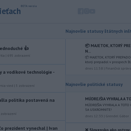
sieťach
-
Vedenie Medzinárodnej
06:47
futbalovej federácie (FIFA) sa
ospravedlnilo v
súvislosti s
kontroverzným plánom predať
Najnovšie statusy štátnych inšt
podiely na budúcich ziskoch z
majstrovstiev sveta súkromným
📦 MAJETOK, KTORÝ PR
investorom. Na stretnutí v Rabate
jednoduché 👍
N...
členovia FIFA plne podporili
ita
|
695
zobrazení
📦 MAJETOK, KTORÝ PREPADO
prezidenta Gianniho Infantina.
ktorý prepadol v prospech št
dnes 11:58
|
Finančná správ
-
Americký štát Nové Mexiko v
06:06
y a vodíkové technológie -
stredu zažaloval ministerstvo
spravodlivosti USA a povereného
Najnovšie politické statusy
mia vied
|
5
zobrazení
ministra Todda Blanchea. Tvrdí, že
federálne úrady mu bránia vo
MÚDREJŠIA VYHRALA A TO
ašla politika postavená na
vyšetrovaní sexuálnych trestných činov
MÚDREJŠIA VYHRALA A TOTO 
odsúdeného sexuálneho delikventa
SA USKROMNITE!
Jeffreyho Epsteina.
zobrazení
dnes 12:33
|
Grendel Gábor
-
Štátny tajomník
22:44
o prezident vynechal | Ivan
ministerstva životného prostredia
❌ Slovensko ako ostrov 