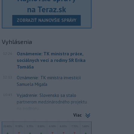
na Teraz.sk
ZOBRAZIŤ NAJNOVŠIE SPRÁVY
Vyhlásenia
Oznámenie: TK ministra práce,
12:26
sociálnych vecí a rodiny SR Erika
Tomáša
12:11
Oznámenie: TK ministra investícií
Samuela Migaľa
10:43
Vyjadrenie: Slovensko sa stalo
partnerom medzinárodného projektu
na podporu...
Viac