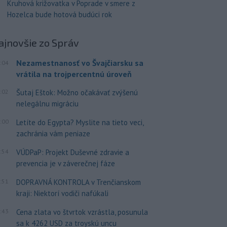
Kruhová križovatka v Poprade v smere z
Hozelca bude hotová budúci rok
ajnovšie
zo Správ
Nezamestnanosť vo Švajčiarsku sa
:04
vrátila na trojpercentnú úroveň
:02
Šutaj Eštok: Možno očakávať zvýšenú
nelegálnu migráciu
:00
Letíte do Egypta? Myslite na tieto veci,
zachránia vám peniaze
:54
VÚDPaP: Projekt Duševné zdravie a
prevencia je v záverečnej fáze
:51
DOPRAVNÁ KONTROLA v Trenčianskom
kraji: Niektorí vodiči nafúkali
:43
Cena zlata vo štvrtok vzrástla, posunula
sa k 4262 USD za troyskú uncu