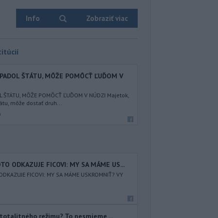
Info
Zobraziť viac
itúcií
EPADOL ŠTÁTU, MÔŽE POMÔCŤ ĽUĎOM V
L ŠTÁTU, MÔŽE POMÔCŤ ĽUĎOM V NÚDZI Majetok,
átu, môže dostať druh...
a
TO ODKAZUJE FICOVI: MY SA MÁME US...
ODKAZUJE FICOVI: MY SA MÁME USKROMNIŤ? VY
totalitného režimu? To nesmieme ...