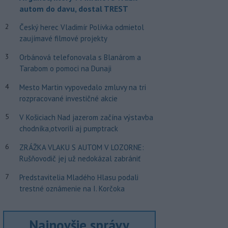
autom do davu, dostal TREST
2
Český herec Vladimír Polívka odmietol
zaujímavé filmové projekty
3
Orbánová telefonovala s Blanárom a
Tarabom o pomoci na Dunaji
4
Mesto Martin vypovedalo zmluvy na tri
rozpracované investičné akcie
5
V Košiciach Nad jazerom začína výstavba
chodníka,otvorili aj pumptrack
6
ZRÁŽKA VLAKU S AUTOM V LOZORNE:
Rušňovodič jej už nedokázal zabrániť
7
Predstavitelia Mladého Hlasu podali
trestné oznámenie na I. Korčoka
Najnovšie správy