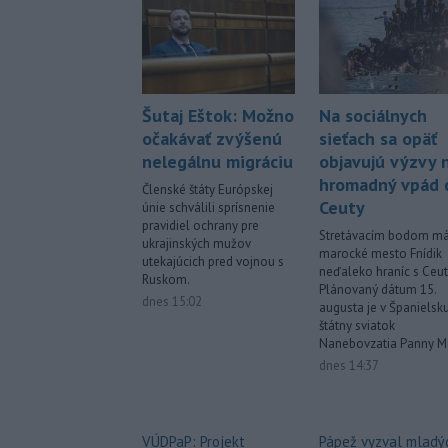
Šutaj Eštok: Možno
Na sociálnych
očakávať zvýšenú
sieťach sa opäť
nelegálnu migráciu
objavujú výzvy 
hromadný vpád 
Členské štáty Európskej
Ceuty
únie schválili sprísnenie
pravidiel ochrany pre
Stretávacím bodom má
ukrajinských mužov
marocké mesto Fnídik
utekajúcich pred vojnou s
neďaleko hraníc s Ceut
Ruskom.
Plánovaný dátum 15.
dnes 15:02
augusta je v Španielsk
štátny sviatok
Nanebovzatia Panny Má
dnes 14:37
VÚDPaP: Projekt
Pápež vyzval mladý