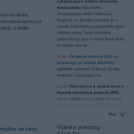
vykonávajúca funkciu predsedu
maďarského
Národného
zhromaždenia Anikó Hallerová
esie hrudníka,
Nagyová vo štvrtok oznámila, že v
árom odtransportovať
súlade s návrhom poslaneckého klubu
ebujú, a ďalšie
vládnej strany Tisza rozhodne
zákonodarný zbor o novej hlave štátu
na budúci utorok.
-
Európska komisia (EK) sa
13:31
pripravuje na možné dôsledky
úplného
zatmenia Slnka na výrobu
elektriny v Európskej únii.
-
Vlastníctvo a správa lesov v
13:24
štyroch národných parkoch (NP),
ktoré začiatkom júla prešli zonáciou,
plne prechádza pod národné parky.
Viac
-
Hasiči aj vo štvrtok
12:57
pokračujú v boji s rozsiahlymi
Videá a prenosy
Myslite na tieto
lesnými požiarmi
na západnom