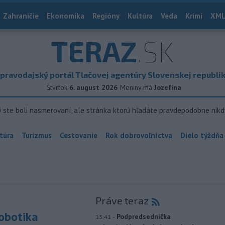
Zahraničie
Ekonomika
Regióny
Kultúra
Veda
Krimi
XML
TERAZ
.SK
pravodajský portál Tlačovej agentúry Slovenskej republi
Štvrtok
6. august 2026
Meniny má
Jozefína
ý ste boli nasmerovaní, ale stránka ktorú hľadáte pravdepodobne nikd
túra
Turizmus
Cestovanie
Rok dobrovoľníctva
Dielo týždňa
Práve teraz
robotika
-
Podpredsedníčka
13:41