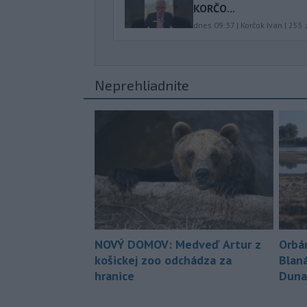
KORČO...
dnes 09:37
|
Korčok Ivan
|
255
Neprehliadnite
NOVÝ DOMOV: Medveď Artur z
Orbá
košickej zoo odchádza za
Blan
hranice
Duna