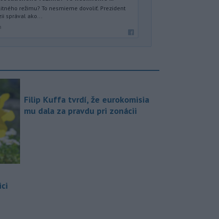
litného režimu? To nesmieme dovoliť. Prezident
zii správal ako...
m
Filip Kuffa tvrdí, že eurokomisia
mu dala za pravdu pri zonácii
ci