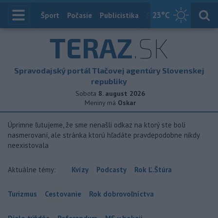
23
°C
Index
Šport
Počasie
Publicistika
Slovensko
Zahranič
TERAZ
.SK
Spravodajský portál Tlačovej agentúry Slovenskej
republiky
Sobota
8. august 2026
Meniny má
Oskar
Úprimne ľutujeme, že sme nenašli odkaz na ktorý ste boli
nasmerovaní, ale stránka ktorú hľadáte pravdepodobne nikdy
neexistovala
Aktuálne témy:
Kvízy
Podcasty
Rok Ľ.Štúra
Turizmus
Cestovanie
Rok dobrovoľníctva