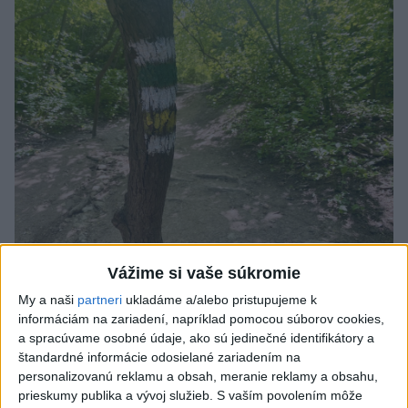
Vážime si vaše súkromie
SMRŤ V HORÁCH: V Západných Tatrách
My a naši
partneri
ukladáme a/alebo pristupujeme k
zomrel 76-ročný turista
informáciám na zariadení, napríklad pomocou súborov cookies,
a spracúvame osobné údaje, ako sú jedinečné identifikátory a
Muža sa na základe telefonickej inštruktáže operátorky
štandardné informácie odosielané zariadením na
záchrannej zdravotnej služby pokúsili zachrániť riadenou
personalizovanú reklamu a obsah, meranie reklamy a obsahu,
resuscitáciou.
prieskumy publika a vývoj služieb.
S vaším povolením môže