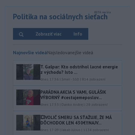
Politika na sociálnych sieťach
Zobraziť viac
Info
Najnovšie videá
Najsledovanejšie videá
T. Gašpar: Kto odstrihol lacné energie
z východu? Isto ...
dnes 17:56
|
Smer - SSD
|
814
zobrazení
PARÁDNA AKCIA S VAMI, GULÁŠIK
VÝBORNÝ #cestujemeposlov...
dnes 17:53
|
Danko Andrej
|
28
zobrazení
💥VOLIČ SMERU SA SŤAŽUJE, ŽE MÁ
DÔCHODOK LEN 430€‼️NAJV...
dnes 17:09
|
Jakab Július
|
1134
zobrazení