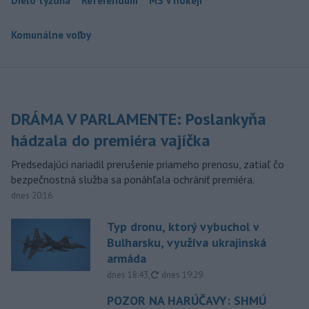
Dielo týždňa
Referendum
MS v hokeji
Komunálne voľby
DRÁMA V PARLAMENTE: Poslankyňa
hádzala do premiéra vajíčka
Predsedajúci nariadil prerušenie priameho prenosu, zatiaľ čo
bezpečnostná služba sa ponáhľala ochrániť premiéra.
dnes 20:16
Typ dronu, ktorý vybuchol v
Bulharsku, využíva ukrajinská
armáda
aktualizované
dnes 18:43
,
dnes 19:29
POZOR NA HARÚČAVY: SHMÚ