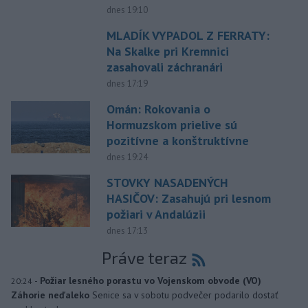
dnes 19:10
MLADÍK VYPADOL Z FERRATY:
Na Skalke pri Kremnici
zasahovali záchranári
dnes 17:19
Omán: Rokovania o
Hormuzskom prielive sú
pozitívne a konštruktívne
dnes 19:24
STOVKY NASADENÝCH
HASIČOV: Zasahujú pri lesnom
požiari v Andalúzii
dnes 17:13
Práve teraz
-
Požiar lesného porastu vo Vojenskom obvode (VO)
20:24
Záhorie neďaleko
Senice sa v sobotu podvečer podarilo dostať