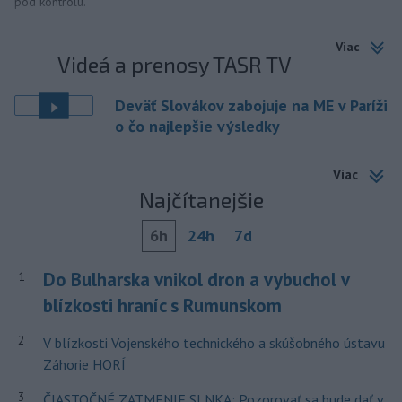
pod kontrolu.
Viac
Videá a prenosy TASR TV
Deväť Slovákov zabojuje na ME v Paríži
o čo najlepšie výsledky
Viac
Najčítanejšie
6h
24h
7d
Do Bulharska vnikol dron a vybuchol v
1
blízkosti hraníc s Rumunskom
2
V blízkosti Vojenského technického a skúšobného ústavu
Záhorie HORÍ
3
ČIASTOČNÉ ZATMENIE SLNKA: Pozorovať sa bude dať v