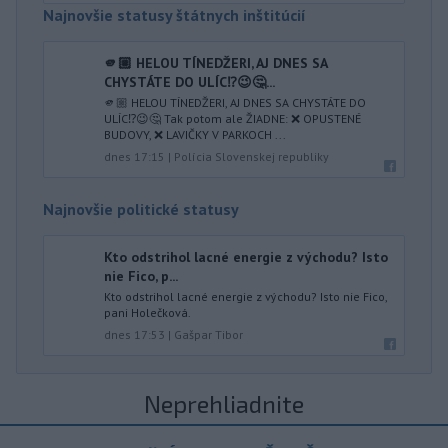
Najnovšie statusy štátnych inštitúcií
🫵🏼 HELOU TÍNEDŽERI, AJ DNES SA
CHYSTÁTE DO ULÍC⁉️😉🤔...
🫵🏼 HELOU TÍNEDŽERI, AJ DNES SA CHYSTÁTE DO
ULÍC⁉️😉🤔 Tak potom ale ŽIADNE: ❌ OPUSTENÉ
BUDOVY, ❌ LAVIČKY V PARKOCH ...
dnes 17:15
|
Polícia Slovenskej republiky
Najnovšie politické statusy
Kto odstrihol lacné energie z východu? Isto
nie Fico, p...
Kto odstrihol lacné energie z východu? Isto nie Fico,
pani Holečková.
dnes 17:53
|
Gašpar Tibor
Neprehliadnite