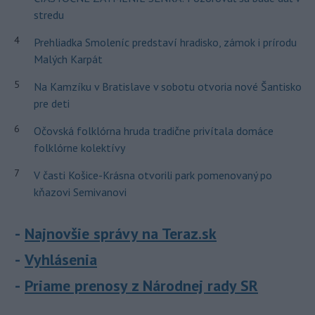
stredu
4
Prehliadka Smoleníc predstaví hradisko, zámok i prírodu
Malých Karpát
5
Na Kamzíku v Bratislave v sobotu otvoria nové Šantisko
pre deti
6
Očovská folklórna hruda tradične privítala domáce
folklórne kolektívy
7
V časti Košice-Krásna otvorili park pomenovaný po
kňazovi Semivanovi
Najnovšie správy na Teraz.sk
Vyhlásenia
Priame prenosy z Národnej rady SR