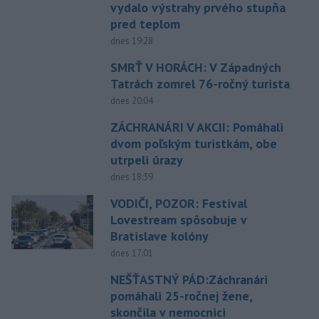
vydalo výstrahy prvého stupňa
pred teplom
dnes 19:28
SMRŤ V HORÁCH: V Západných
Tatrách zomrel 76-ročný turista
dnes 20:04
ZÁCHRANÁRI V AKCII: Pomáhali
dvom poľským turistkám, obe
utrpeli úrazy
dnes 18:39
VODIČI, POZOR: Festival
Lovestream spôsobuje v
Bratislave kolóny
dnes 17:01
NEŠŤASTNÝ PÁD:Záchranári
pomáhali 25-ročnej žene,
skončila v nemocnici