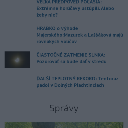
VEĽKÁ PREDPOVEĎ POČASIA:
Extrémne horúčavy ustúpili. Alebo
žeby nie?
HRABKO o výhode
Majerského:Mazurek a Laššáková majú
rovnakých voličov
ČIASTOČNÉ ZATMENIE SLNKA:
Pozorovať sa bude dať v stredu
ĎALŠÍ TEPLOTNÝ REKORD: Tentoraz
padol v Dolných Plachtinciach
Správy