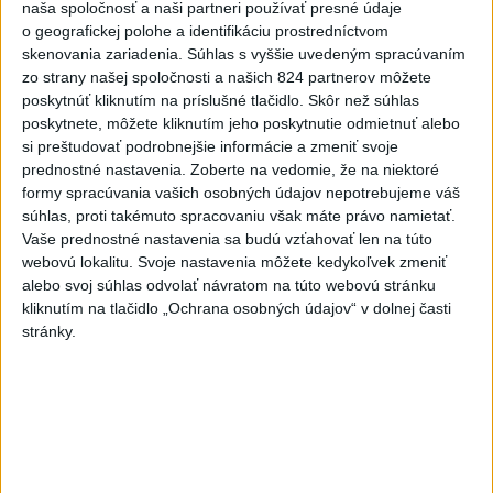
dnes 20:04
naša spoločnosť a naši partneri používať presné údaje
o geografickej polohe a identifikáciu prostredníctvom
Slovensko
skenovania zariadenia. Súhlas s vyššie uvedeným spracúvaním
zo strany našej spoločnosti a našich 824 partnerov môžete
MZVEZ: V Nemecku zavedú zákaz
poskytnúť kliknutím na príslušné tlačidlo. Skôr než súhlas
konzumácie alkoholu na staniciach
poskytnete, môžete kliknutím jeho poskytnutie odmietnuť alebo
si preštudovať podrobnejšie informácie a zmeniť svoje
dnes 20:11
prednostné nastavenia.
Zoberte na vedomie, že na niektoré
formy spracúvania vašich osobných údajov nepotrebujeme váš
súhlas, proti takémuto spracovaniu však máte právo namietať.
POZOR NA HARÚČAVY: SHMÚ vydalo výstrahy prvého
Vaše prednostné nastavenia sa budú vzťahovať len na túto
stupňa pred teplom
webovú lokalitu. Svoje nastavenia môžete kedykoľvek zmeniť
alebo svoj súhlas odvolať návratom na túto webovú stránku
Ferraty lákajú viac turistov, najdlhší visutý lanový most je na
kliknutím na tlačidlo „Ochrana osobných údajov“ v dolnej časti
Skalke
stránky.
DOVOLENKÁRI, POZOR: Fotky z dovolenky môžu prilákať
zlodejov
Zahraničie
DRÁMA V PARLAMENTE: Poslankyňa