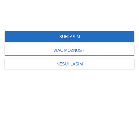
SÚHLASÍM
VIAC MOŽNOSTÍ
NESÚHLASÍM
....