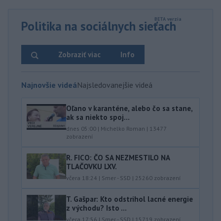
Politika na sociálnych sieťach
Zobraziť viac
Info
Najnovšie videá
Najsledovanejšie videá
Oľano v karanténe, alebo čo sa stane,
ak sa niekto spoj...
dnes 05:00
|
Michelko Roman
|
13477
zobrazení
R. FICO: ČO SA NEZMESTILO NA
TLAČOVKU LXV.
včera 18:24
|
Smer - SSD
|
25260
zobrazení
T. Gašpar: Kto odstrihol lacné energie
z východu? Isto ...
včera 17:56
|
Smer - SSD
|
15719
zobrazení