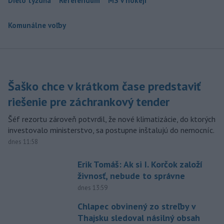
Dielo týždňa
Referendum
MS v hokeji
Komunálne voľby
Šaško chce v krátkom čase predstaviť
riešenie pre záchrankový tender
Šéf rezortu zároveň potvrdil, že nové klimatizácie, do ktorých
investovalo ministerstvo, sa postupne inštalujú do nemocníc.
dnes 11:58
Erik Tomáš: Ak si I. Korčok založí
živnosť, nebude to správne
dnes 13:59
Chlapec obvinený zo streľby v
Thajsku sledoval násilný obsah