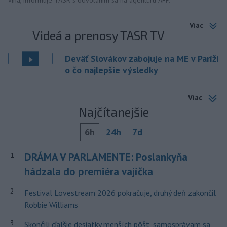
vína, informuje TASR s odvolaním sa na agentúru AFP.
Viac
Videá a prenosy TASR TV
Deväť Slovákov zabojuje na ME v Paríži
o čo najlepšie výsledky
Viac
Najčítanejšie
6h
24h
7d
DRÁMA V PARLAMENTE: Poslankyňa
1
hádzala do premiéra vajíčka
2
Festival Lovestream 2026 pokračuje, druhý deň zakončil
Robbie Williams
3
Skončili ďalšie desiatky menších pôšt, samosprávam sa