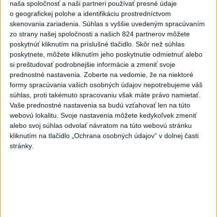
naša spoločnosť a naši partneri používať presné údaje
o geografickej polohe a identifikáciu prostredníctvom
Erik Tomáš: Ak si I. Korčok založí
skenovania zariadenia. Súhlas s vyššie uvedeným spracúvaním
živnosť, nebude to správne
zo strany našej spoločnosti a našich 824 partnerov môžete
dnes 13:59
poskytnúť kliknutím na príslušné tlačidlo. Skôr než súhlas
poskytnete, môžete kliknutím jeho poskytnutie odmietnuť alebo
si preštudovať podrobnejšie informácie a zmeniť svoje
Aktuálne je dočasne zatvorených 63 pôšt, všetky majú
prednostné nastavenia.
Zoberte na vedomie, že na niektoré
otvoriť do 30.9.
formy spracúvania vašich osobných údajov nepotrebujeme váš
súhlas, proti takémuto spracovaniu však máte právo namietať.
Šaško chce v krátkom čase predstaviť riešenie pre
Vaše prednostné nastavenia sa budú vzťahovať len na túto
záchrankový tender
webovú lokalitu. Svoje nastavenia môžete kedykoľvek zmeniť
alebo svoj súhlas odvolať návratom na túto webovú stránku
Kandidovať môžu aj nezávislí, potrebujú vyzbierať podpisy od
kliknutím na tlačidlo „Ochrana osobných údajov“ v dolnej časti
občanov
stránky.
Zahraničie
Netanjahu: Izrael odmietol plán Rady
mieru pre Pásmo Gazy
dnes 13:55