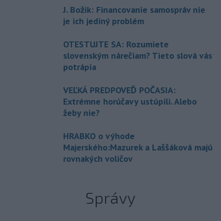
J. Božik: Financovanie samospráv nie
je ich jediný problém
OTESTUJTE SA: Rozumiete
slovenským nárečiam? Tieto slová vás
potrápia
VEĽKÁ PREDPOVEĎ POČASIA:
Extrémne horúčavy ustúpili. Alebo
žeby nie?
HRABKO o výhode
Majerského:Mazurek a Laššáková majú
rovnakých voličov
Správy