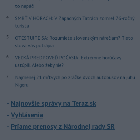
to nepáči
4
SMRŤ V HORÁCH: V Západných Tatrách zomrel 76-ročný
turista
5
OTESTUJTE SA: Rozumiete slovenským nárečiam? Tieto
slová vás potrápia
6
VEĽKÁ PREDPOVEĎ POČASIA: Extrémne horúčavy
ustúpili. Alebo žeby nie?
7
Najmenej 21 mŕtvych po zrážke dvoch autobusov na juhu
Nigeru
Najnovšie správy na Teraz.sk
Vyhlásenia
Priame prenosy z Národnej rady SR