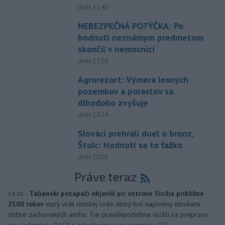
dnes 11:40
NEBEZPEČNÁ POTÝČKA: Po
bodnutí neznámym predmetom
skončil v nemocnici
dnes 12:10
Agrorezort: Výmera lesných
pozemkov a porastov sa
dlhodobo zvyšuje
dnes 10:24
Slováci prehrali duel o bronz,
Štolc: Hodnotí sa to ťažko
dnes 10:18
Práve teraz
-
Talianski potápači objavili pri ostrove Sicília približne
14:01
2100 rokov
starý vrak rímskej lode, ktorý bol naplnený stovkami
dobre zachovaných amfor. Tie pravdepodobne slúžili na prepravu