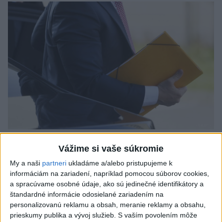
Odborník: Rozlišovanie medzi
Vážime si vaše súkromie
investíciami vás ochráni pred podvodmi
My a naši
partneri
ukladáme a/alebo pristupujeme k
informáciám na zariadení, napríklad pomocou súborov cookies,
Poukázal na to, že podvodníci prispôsobujú názvy produktov
a spracúvame osobné údaje, ako sú jedinečné identifikátory a
aj príbehy tomu, čo práve priťahuje pozornosť.
štandardné informácie odosielané zariadením na
dnes 9:38
personalizovanú reklamu a obsah, meranie reklamy a obsahu,
prieskumy publika a vývoj služieb.
S vaším povolením môže
Slovensko