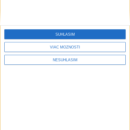
Grécky raj bez davov? Toto sú tie
najkrajšie miesta Kefalónie
PREDANÓCYOVÁ: Vývoj nových
unikátnych potravín trvá aj niekoľko
SÚHLASÍM
rokov
VIAC MOŽNOSTÍ
OTESTUJTE SA: Poznáte Odyseovu
antickú cestu domov?
NESÚHLASÍM
Rezort vnútra nemôže zapísať zväzok
osôb rovnakého pohlavia do matriky
HOMOLA: Chcem byť prvým Slovákom
s Tour Card
Publicistika