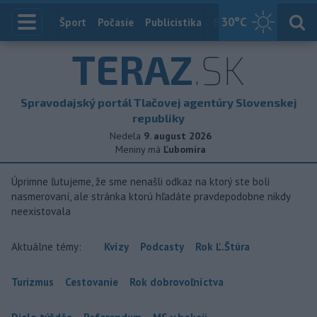
30
°C
Index
Šport
Počasie
Publicistika
Slovensko
Zahranič
TERAZ
.SK
Spravodajský portál Tlačovej agentúry Slovenskej
republiky
Nedela
9. august 2026
Meniny má
Ľubomíra
Úprimne ľutujeme, že sme nenašli odkaz na ktorý ste boli
nasmerovaní, ale stránka ktorú hľadáte pravdepodobne nikdy
neexistovala
Aktuálne témy:
Kvízy
Podcasty
Rok Ľ.Štúra
Turizmus
Cestovanie
Rok dobrovoľníctva