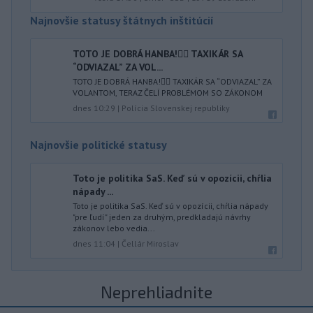
Najnovšie statusy štátnych inštitúcií
TOTO JE DOBRÁ HANBA!🤦‍♂️ TAXIKÁR SA
“ODVIAZAL” ZA VOL...
TOTO JE DOBRÁ HANBA!🤦‍♂️ TAXIKÁR SA “ODVIAZAL” ZA
VOLANTOM, TERAZ ČELÍ PROBLÉMOM SO ZÁKONOM
dnes 10:29
|
Polícia Slovenskej republiky
Najnovšie politické statusy
Toto je politika SaS. Keď sú v opozícii, chŕlia
nápady ...
Toto je politika SaS. Keď sú v opozícii, chŕlia nápady
"pre ľudí" jeden za druhým, predkladajú návrhy
zákonov lebo vedia...
dnes 11:04
|
Čellár Miroslav
Neprehliadnite