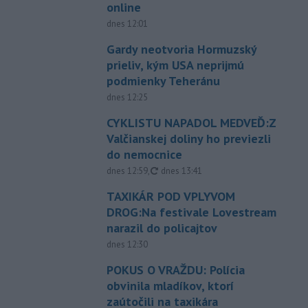
online
dnes 12:01
Gardy neotvoria Hormuzský
prieliv, kým USA neprijmú
podmienky Teheránu
dnes 12:25
CYKLISTU NAPADOL MEDVEĎ:Z
Valčianskej doliny ho previezli
do nemocnice
aktualizované
dnes 12:59
,
dnes 13:41
TAXIKÁR POD VPLYVOM
DROG:Na festivale Lovestream
narazil do policajtov
dnes 12:30
POKUS O VRAŽDU: Polícia
obvinila mladíkov, ktorí
zaútočili na taxikára