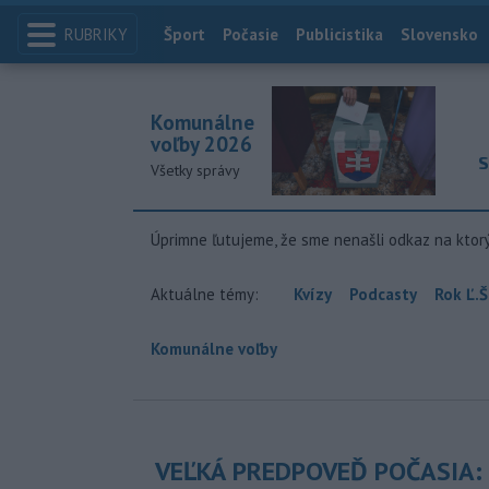
RUBRIKY
Index
Šport
Počasie
Publicistika
Slovensko
Komunálne
voľby 2026
S
Všetky správy
Úprimne ľutujeme, že sme nenašli odkaz na ktor
Aktuálne témy:
Kvízy
Podcasty
Rok Ľ.Š
Komunálne voľby
VEĽKÁ PREDPOVEĎ POČASIA: