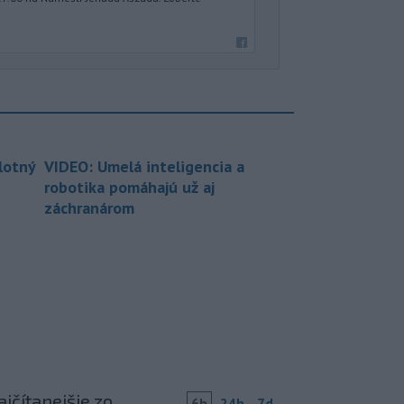
lotný
VIDEO: Umelá inteligencia a
robotika pomáhajú už aj
záchranárom
jčítanejšie zo
6h
24h
7d