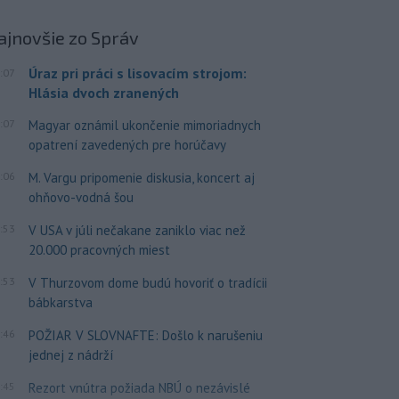
ajnovšie
zo Správ
Úraz pri práci s lisovacím strojom:
:07
Hlásia dvoch zranených
:07
Magyar oznámil ukončenie mimoriadnych
opatrení zavedených pre horúčavy
:06
M. Vargu pripomenie diskusia, koncert aj
ohňovo-vodná šou
:53
V USA v júli nečakane zaniklo viac než
20.000 pracovných miest
:53
V Thurzovom dome budú hovoriť o tradícii
bábkarstva
:46
POŽIAR V SLOVNAFTE: Došlo k narušeniu
jednej z nádrží
:45
Rezort vnútra požiada NBÚ o nezávislé