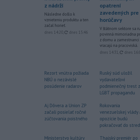
z nádrží
opatrení
zavedených pre
Následne došlo k
horúčavy
vznieteniu produktu a ten
začal horieť.
V štátnom sektore sa ru
aktualizované
dnes 14:20
,
dnes 15:46
povinná mimoriadna p
z domu a zamestnanci
vracajú na pracoviská.
aktualiz
dnes 14:31
,
dnes 16:
Rezort vnútra požiada
Ruský súd uložil
NBÚ o nezávislé
vydavateľovi
posúdenie radarov
podmienečný trest 
LGBT propagandu
Aj Dôvera a Union ZP
Rokovania
začali posielať ročné
venezuelskej vlády 
zúčtovania poistného
opozície budú
pokračovať do stre
Ministerstvo kultúry
Thajský premiér po