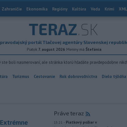
Zahraničie
Ekonomika
Regióny
Kultúra
Veda
Krimi
XML
TERAZ
.SK
pravodajský portál Tlačovej agentúry Slovenskej republi
Piatok
7. august 2026
Meniny má
Štefánia
ý ste boli nasmerovaní, ale stránka ktorú hľadáte pravdepodobne nikd
túra
Turizmus
Cestovanie
Rok dobrovoľníctva
Dielo týždňa
Práve teraz
 Extrémne
-
Piatkový požiar v
15:21