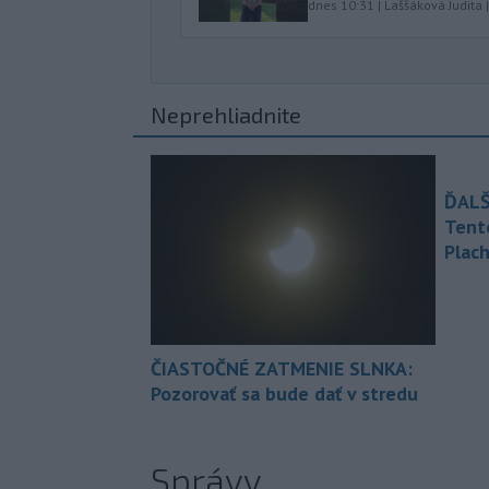
dnes 10:31
|
Laššáková Judita
Neprehliadnite
ĎALŠ
Tent
Plach
ČIASTOČNÉ ZATMENIE SLNKA:
Pozorovať sa bude dať v stredu
Správy