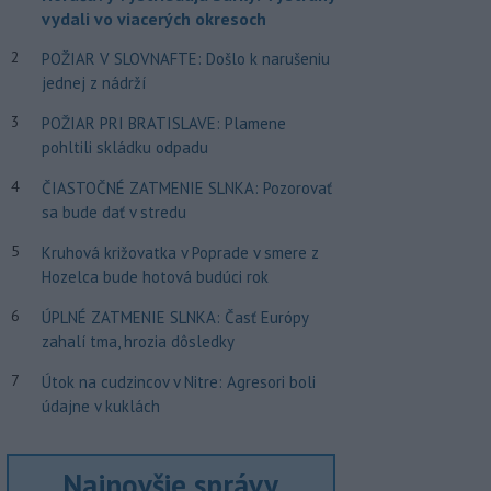
vydali vo viacerých okresoch
2
POŽIAR V SLOVNAFTE: Došlo k narušeniu
jednej z nádrží
3
POŽIAR PRI BRATISLAVE: Plamene
pohltili skládku odpadu
4
ČIASTOČNÉ ZATMENIE SLNKA: Pozorovať
sa bude dať v stredu
5
Kruhová križovatka v Poprade v smere z
Hozelca bude hotová budúci rok
6
ÚPLNÉ ZATMENIE SLNKA: Časť Európy
zahalí tma, hrozia dôsledky
7
Útok na cudzincov v Nitre: Agresori boli
údajne v kuklách
Najnovšie správy