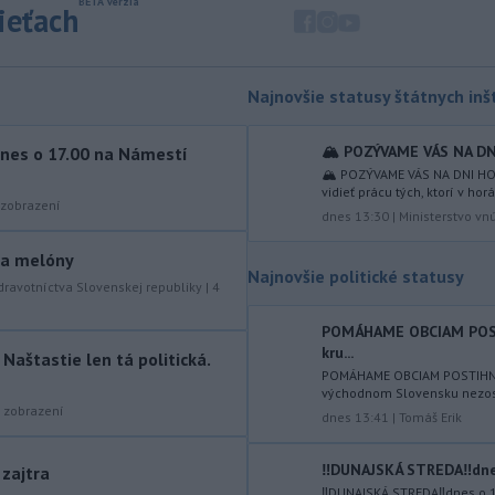
sieťach
mimoriadne situácie v obciach Nižný
Čaj a Vyšný Čaj v okrese Košice-okolie.
-
Od piatku do nedele (9. 8.)
10:59
Najnovšie statusy štátnych inšt
do ukončenia premávky bude z
dôvodu
hudobného festivalu
🏔️ POZÝVAME VÁS NA DN
nes o 17.00 na Námestí
Lovestream na starom letisku v
🏔️ POZÝVAME VÁS NA DNI HO
bratislavských Vajnoroch upravená
vidieť prácu tých, ktorí v hor
organizácia MHD v oblasti Vajnôr.
zobrazení
dnes 13:30
|
Ministerstvo vn
-
Slovenský futbalista Lukáš
10:44
y a melóny
Haraslín môže v najbližšom období
Najnovšie politické statusy
zmeniť
klubovú adresu. O 30-ročného
dravotníctva Slovenskej republiky
|
4
stredopoliara Sparty Praha sa podľa
POMÁHAME OBCIAM POS
portálu isport.cz zaujíma
kru...
saudskoarabský Al-Fateh.
aštastie len tá politická.
POMÁHAME OBCIAM POSTIHNU
východnom Slovensku nezosta
-
Vo veku 94 rokov zomrela 29.
10:23
zobrazení
dnes 13:41
|
Tomáš Erik
júla 2026 herečka a dlhoročná
členka
Slovenského komorného
divadla (SKD) v Martine Helena
‼️DUNAJSKÁ STREDA‼️dnes
 zajtra
Sudická.
‼️DUNAJSKÁ STREDA‼️dnes o 