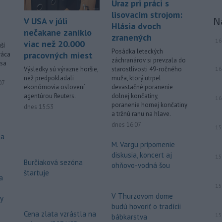
Úraz pri práci s
lisovacím strojom:
N
V USA v júli
Hlásia dvoch
nečakane zaniklo
zranených
16
viac než 20.000
ší
Posádka leteckých
pracovných miest
ráca
záchranárov si prevzala do
 sa
16
Výsledky sú výrazne horšie,
starostlivosti 49-ročného
než predpokladali
muža, ktorý utrpel
ované
07
ekonómovia oslovení
devastačné poranenie
agentúrou Reuters.
dolnej končatiny,
16
poranenie hornej končatiny
dnes 15:53
a tržnú ranu na hlave.
dnes 16:07
15
za
M. Vargu pripomenie
diskusia, koncert aj
15
Burčiaková sezóna
ohňovo-vodná šou
štartuje
a
15
V Thurzovom dome
dy
budú hovoriť o tradícii
Cena zlata vzrástla na
15
bábkarstva