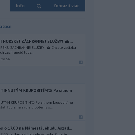
Info
Zobraziť viac
itúcií
I HORSKEJ ZÁCHRANNEJ SLUŽBY! 🏔️ ...
RSKEJ ZÁCHRANNEJ SLUŽBY! 🏔️ Chcete zblízka
ách zachraňujú ľuds...
útra SR
TIHNUTÝM KRUPOBITÍM🤝 Po silnom
TÝM KRUPOBITÍM🤝 Po silnom krupobití na
li ľudia na svoje problémy s...
 o 17.00 na Námestí Jehudu Aszad...
17.00 na Námestí Jehudu Aszada. Zoberte