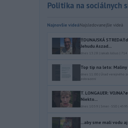
Politika na sociálnych 
Najnovšie videá
Najsledovanejšie videá
‼️DUNAJSKÁ STREDA‼️d
Jehudu Aszad...
dnes 13:28
|
Jakab Július
|
714
Top tip na leto: Malin
dnes 11:00
|
Úrad verejného z
zobrazení
T. LONGAUER: VOJNA?✊ N
Niekto...
dnes 10:59
|
Smer - SSD
|
4595
...aby sme mali vodu aj