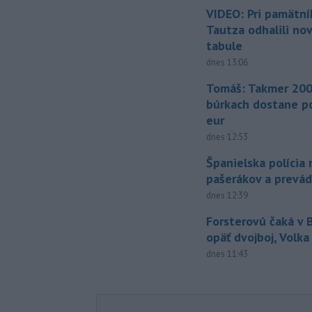
VIDEO: Pri pamätn
Tautza odhalili no
tabule
dnes 13:06
Tomáš: Takmer 200
búrkach dostane p
eur
dnes 12:53
Španielska polícia 
pašerákov a prevá
dnes 12:39
Forsterovú čaká v
opäť dvojboj, Volka
dnes 11:43