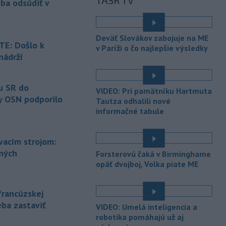
TASR TV
prestávky.
eba odsúdiť v
-
Podporu kandidatúre
12:49
Slovenskej republiky na nestále
Deväť Slovákov zabojuje na ME
členstvo
v Bezpečnostnej rade
E: Došlo k
v Paríži o čo najlepšie výsledky
Organizácie Spojených národov (OSN)
nádrží
na roky 2028 až 2029 písomne
é
vyjadrilo už 123 zo 193 členských
štátov OSN.
u SR do
VIDEO: Pri pamätníku Hartmuta
y OSN podporilo
Tautza odhalili nové
-
Násilie páchané pre rasovú
12:31
informačné tabule
nenávisť alebo pre príslušnosť k
inému národu treba odsúdiť v zárodku.
Na sociálnej sieti to v reakcii na útok
ovacím strojom:
cudzincov v Nitre uviedol prezident
ených
Forsterovú čaká v Birminghame
SR Peter Pellegrini.
opäť dvojboj, Volka piate ME
-
Maďarské Národné
12:26
zhromaždenie môže v utorok 11.
francúzskej
augusta
rozhodnúť o novom
eba zastaviť
generálnom prokurátorovi, ak
VIDEO: Umelá inteligencia a
parlament schváli skrátenie jeho
robotika pomáhajú už aj