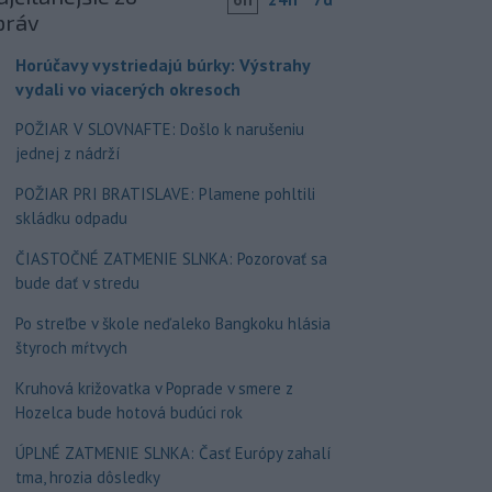
práv
Horúčavy vystriedajú búrky: Výstrahy
vydali vo viacerých okresoch
POŽIAR V SLOVNAFTE: Došlo k narušeniu
jednej z nádrží
POŽIAR PRI BRATISLAVE: Plamene pohltili
skládku odpadu
ČIASTOČNÉ ZATMENIE SLNKA: Pozorovať sa
bude dať v stredu
Po streľbe v škole neďaleko Bangkoku hlásia
štyroch mŕtvych
Kruhová križovatka v Poprade v smere z
Hozelca bude hotová budúci rok
ÚPLNÉ ZATMENIE SLNKA: Časť Európy zahalí
tma, hrozia dôsledky