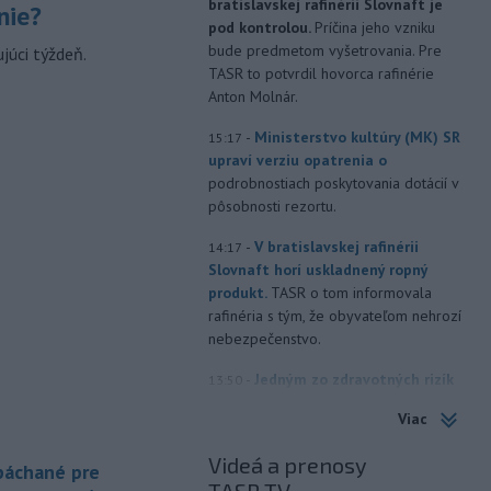
bratislavskej rafinérii Slovnaft je
nie?
pod kontrolou.
Príčina jeho vzniku
bude predmetom vyšetrovania. Pre
júci týždeň.
TASR to potvrdil hovorca rafinérie
Anton Molnár.
-
Ministerstvo kultúry (MK) SR
15:17
upraví verziu opatrenia o
podrobnostiach poskytovania dotácií v
pôsobnosti rezortu.
-
V bratislavskej rafinérii
14:17
Slovnaft horí uskladnený ropný
produkt.
TASR o tom informovala
rafinéria s tým, že obyvateľom nehrozí
nebezpečenstvo.
-
Jedným zo zdravotných rizík
13:50
na festivale môže byť vyššia
Viac
úroveň
hluku. Je preto dobré držať sa
ďalej od reproduktorov, používať
Videá a prenosy
 páchané pre
chrániče sluchu či dodržiavať