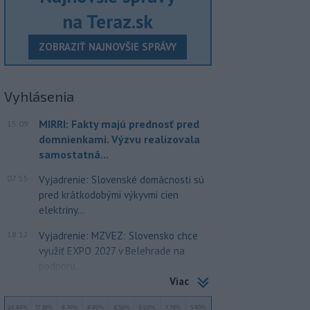
na Teraz.sk
ZOBRAZIŤ NAJNOVŠIE SPRÁVY
Vyhlásenia
MIRRI: Fakty majú prednosť pred
15:09
domnienkami. Výzvu realizovala
samostatná...
07:55
Vyjadrenie: Slovenské domácnosti sú
pred krátkodobými výkyvmi cien
elektriny...
18:12
Vyjadrenie: MZVEZ: Slovensko chce
využiť EXPO 2027 v Belehrade na
podporu...
Viac