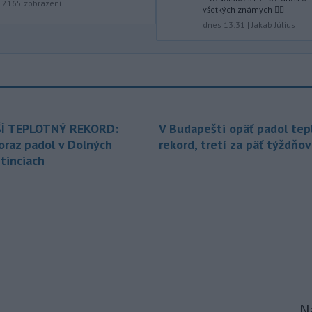
|
2165
zobrazení
všetkých známych ✌🏻
-
Národná diaľničná
10:15
dnes 13:31
|
Jakab Július
spoločnosť (NDS) ukončila výmenu
mostného
záveru na ľavej strane
mosta Lanfranconi, ktorý je súčasťou
bratislavskej diaľnice D2.
-
Počet potvrdených prípadov
10:02
nákazy vírusovým ochorením
ebola
Í TEPLOTNÝ REKORD:
V Budapešti opäť padol tep
v Konžskej demokratickej republike
oraz padol v Dolných
rekord, tretí za päť týždňov
(KDR) presiahol hranicu 4000.
tinciach
-
V stredu sa bude dať
09:24
pozorovať čiastočné zatmenie
Slnka i
maximum roja Perzeidy
-
Generálna prokuratúra SR
09:01
podala v súvislosti s určením
volebných
obvodov celkovo osem
protestov prokurátora, a to proti
piatim uzneseniam mestských
zastupiteľstiev a trom uzneseniam
Na