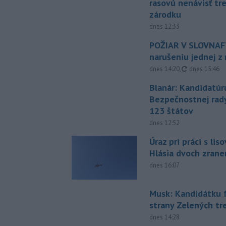
rasovú nenávisť tr
zárodku
dnes 12:33
POŽIAR V SLOVNAFT
narušeniu jednej z 
aktualizovan
dnes 14:20
,
dnes 15:46
Blanár: Kandidatúr
Bezpečnostnej rad
123 štátov
dnes 12:52
Úraz pri práci s lis
Hlásia dvoch zran
dnes 16:07
Musk: Kandidátku 
strany Zelených tr
dnes 14:28