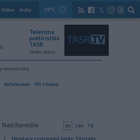
29
°C
 Odber
Knihy
Útulkovo
Magazín
News Now
Archív
TASR
Televízna
publicistika
TASR
ky
Všetky relácie
y neexistovala
Referendum
MS v hokeji
Najčítanejšie
6h
24h
7d
Horúčavy vystriedajú búrky: Výstrahy
1