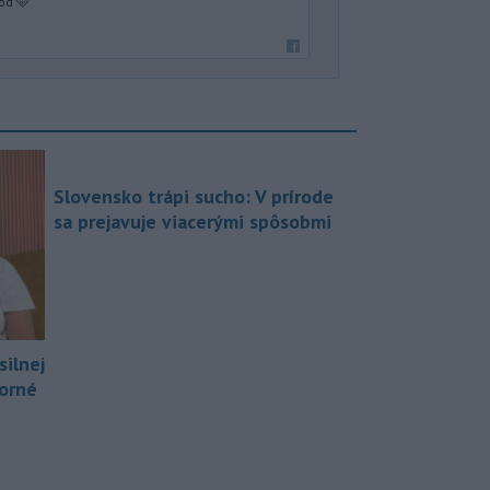
od 🩵
Slovensko trápi sucho: V prírode
sa prejavuje viacerými spôsobmi
silnej
borné