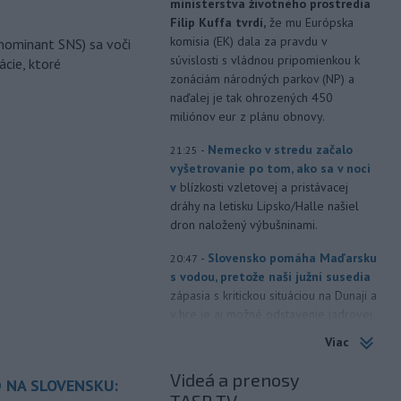
ministerstva životného prostredia
Filip Kuffa tvrdí,
že mu Európska
komisia (EK) dala za pravdu v
nominant SNS) sa voči
súvislosti s vládnou pripomienkou k
ácie, ktoré
zonáciám národných parkov (NP) a
naďalej je tak ohrozených 450
miliónov eur z plánu obnovy.
-
Nemecko v stredu začalo
21:25
vyšetrovanie po tom, ako sa v noci
v
blízkosti vzletovej a pristávacej
dráhy na letisku Lipsko/Halle našiel
dron naložený výbušninami.
-
Slovensko pomáha Maďarsku
20:47
s vodou, pretože naši južní susedia
zápasia s kritickou situáciou na Dunaji a
v hre je aj možné odstavenie jadrovej
elektrárne.
Viac
-
Litovská pohraničná stráž
20:17
Videá a prenosy
 NA SLOVENSKU:
objavila ďalší podzemný tunel,