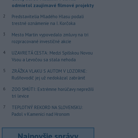
odmietol zaujímavé filmové projekty
2
Predstavitelia Mladého Hlasu podali
trestné oznámenie na I. Korčoka
3
Mesto Martin vypovedalo zmluvy na tri
rozpracované investičné akcie
4
UZAVRETÁ CESTA: Medzi Spišskou Novou
Vsou a Levočou sa stala nehoda
5
ZRÁŽKA VLAKU S AUTOM V LOZORNE:
Rušňovodič jej už nedokázal zabrániť
6
ZOO SMÚTI: Extrémne horúčavy neprežili
tri levice
7
TEPLOTNÝ REKORD NA SLOVENSKU:
Padol v Kamenici nad Hronom
Najnovšie správy