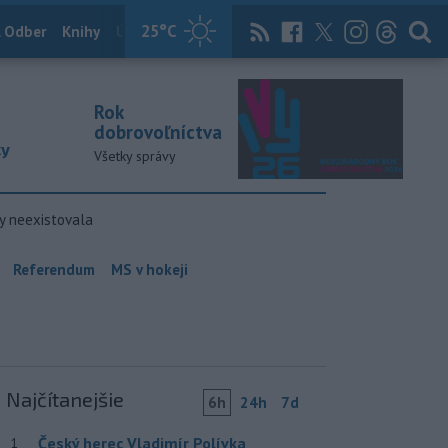
25
°C
 Odber
Knihy
Útulkovo
Magazín
News Now
Archív
TASR
Rok
dobrovoľníctva
ky
Všetky správy
y neexistovala
Referendum
MS v hokeji
Najčítanejšie
6h
24h
7d
Český herec Vladimír Polívka
1