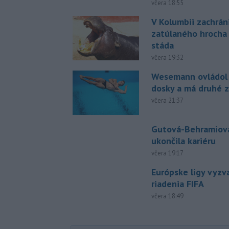
včera 18:55
V Kolumbii zachrán
zatúlaného hrocha
stáda
včera 19:32
Wesemann ovládol 
dosky a má druhé z
včera 21:37
Gutová-Behramiová
ukončila kariéru
včera 19:17
Európske ligy vyzv
riadenia FIFA
včera 18:49