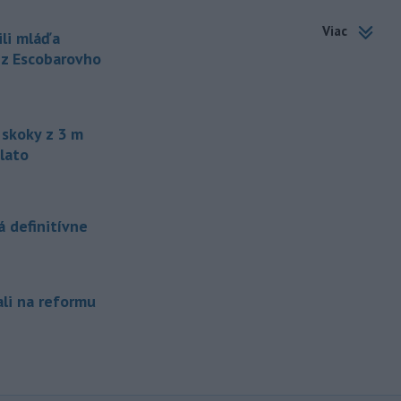
Kolumbii v stredu zachránili
zatúlané mláďa
hrocha. Na brehu
Viac
ili mláďa
rieky ho našli rybári so známkami
 z Escobarovho
podvýživy. Ide o jedinca z približne
200 hrochov, ktoré sa v krajine
rozmnožili po tom, ako niekoľko
zvierat do Kolumbie priniesol Pablo
skoky z 3 m
Escobar.
lato
-
Švajčiarska lyžiarka Lara
19:16
Gutová-Behramiová sa rozhodla
ukončiť svoju kariéru.
 definitívne
-
Pri výbuchu nastraženej
18:52
výbušniny v moskovskej reštaurácii
Balzi
Rossi, ku ktorému došlo v sobotu
1. augusta, zahynul údajne zať veliteľa
ali na reformu
ruských vzdušných a kozmických síl
generála Alexandra Čajka.
-
Spojené štáty v stredu zrušili
18:34
sankcie uvalené na irackú leteckú