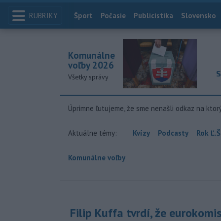
RUBRIKY
Index
Šport
Počasie
Publicistika
Slovensko
Komunálne
voľby 2026
S
Všetky správy
Úprimne ľutujeme, že sme nenašli odkaz na ktor
Aktuálne témy:
Kvízy
Podcasty
Rok Ľ.Š
Komunálne voľby
Filip Kuffa tvrdí, že eurokomi