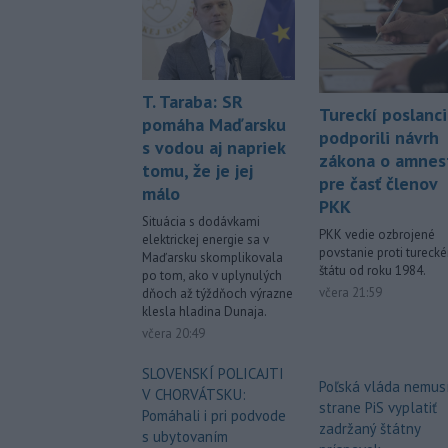
T. Taraba: SR
Tureckí poslanci
pomáha Maďarsku
podporili návrh
s vodou aj napriek
zákona o amnest
tomu, že je jej
pre časť členov
málo
PKK
Situácia s dodávkami
PKK vedie ozbrojené
elektrickej energie sa v
povstanie proti tureck
Maďarsku skomplikovala
štátu od roku 1984.
po tom, ako v uplynulých
včera 21:59
dňoch až týždňoch výrazne
klesla hladina Dunaja.
včera 20:49
SLOVENSKÍ POLICAJTI
Poľská vláda nemus
V CHORVÁTSKU:
strane PiS vyplatiť
Pomáhali i pri podvode
zadržaný štátny
s ubytovaním