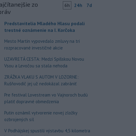
jčítanejšie zo
6h
24h
7d
práv
Predstavitelia Mladého Hlasu podali
trestné oznámenie na I. Korčoka
Mesto Martin vypovedalo zmluvy na tri
rozpracované investičné akcie
UZAVRETÁ CESTA: Medzi Spišskou Novou
Vsou a Levočou sa stala nehoda
ZRÁŽKA VLAKU S AUTOM V LOZORNE:
Rušňovodič jej už nedokázal zabrániť
Pre festival Lovestream vo Vajnoroch budú
platiť dopravné obmedzenia
Putin oznámil vytvorenie novej zložky
ozbrojených síl
V Podhájskej spustili výstavbu 4,5 kilometra