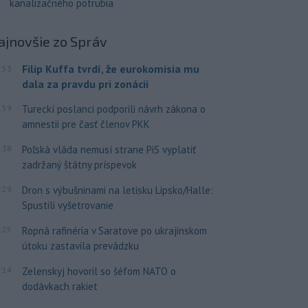
kanalizačného potrubia
ajnovšie
zo Správ
Filip Kuffa tvrdí, že eurokomisia mu
:53
dala za pravdu pri zonácii
:59
Tureckí poslanci podporili návrh zákona o
amnestii pre časť členov PKK
:38
Poľská vláda nemusí strane PiS vyplatiť
zadržaný štátny príspevok
:29
Dron s výbušninami na letisku Lipsko/Halle:
Spustili vyšetrovanie
:25
Ropná rafinéria v Saratove po ukrajinskom
útoku zastavila prevádzku
:14
Zelenskyj hovoril so šéfom NATO o
dodávkach rakiet