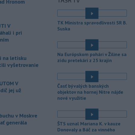
TASR TV
ktorý mal
slúžiť na nelegálne
nad Hronom
prevádzanie migrantov z Bieloruska
é
na územie tohto členského štátu
Európskej únie.
TK Ministra spravodlivosti SR B.
TI V
Suska
-
Ruská dezinformačná
20:08
ali i pri
kampaň sa vo Francúzsku zamerala
aním
na ďalšieho
kandidáta, bývalého
centristického premiéra Attala. Ako
Na Európskom pohári v Žiline sa
informovala agentúra AFP, odhalil ju
 na letisku
zídu pretekári z 25 krajín
vládny úrad Viginum a s „vysokou
tili vyšetrovanie
mierou istoty“ pripísal proruskej
dezinformačnej sieti s názvom
Matrioška.
AUTOM V
Časť bývalých banských
ič jej už
objektov na hornej Nitre nájde
-
Na jednokoľajovom
20:02
nové využitie
železničnom priecestí v Lozorne
došlo v stredu
podvečer k zrážke
nákladného vlaku s osobným
ýbuchu v Moskve
motorovým vozidlom.
zať generála
ŠTS uznal Mariana K. v kauze
-
Úrady v severovýchodnej
Donovaly a Báč za vinného
19:29