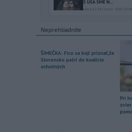
S USA SME N...
včera 17:34
|
Smer - SSD
|
376
Neprehliadnite
ŠIMEČKA: Fico sa bojí priznať,že
Slovensko patrí do koalície
ochotných
Pri h
zvier
pomo