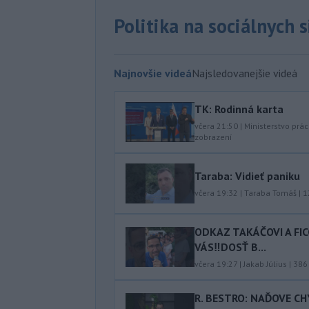
Politika na sociálnych 
Najnovšie videá
Najsledovanejšie videá
TK: Rodinná karta
včera 21:50
|
Ministerstvo prác
zobrazení
Taraba: Vidieť paniku
včera 19:32
|
Taraba Tomáš
|
1
ODKAZ TAKÁČOVI A FI
VÁS‼️DOSŤ B...
včera 19:27
|
Jakab Július
|
386
R. BESTRO: NAĎOVE C