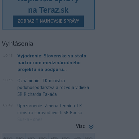
na Teraz.sk
ZOBRAZIŤ NAJNOVŠIE SPRÁVY
Vyhlásenia
Vyjadrenie: Slovensko sa stalo
10:43
partnerom medzinárodného
projektu na podporu...
10:36
Oznámenie: TK ministra
pôdohospodárstva a rozvoja vidieka
SR Richarda Takáča
09:49
Upozornenie: Zmena termínu TK
ministra spravodlivosti SR Borisa
Suska - dnes
Viac