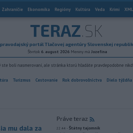
Zahraničie
Ekonomika
Regióny
Kultúra
Veda
Krimi
XML
TERAZ
.SK
pravodajský portál Tlačovej agentúry Slovenskej republi
Štvrtok
6. august 2026
Meniny má
Jozefína
ý ste boli nasmerovaní, ale stránka ktorú hľadáte pravdepodobne nikd
túra
Turizmus
Cestovanie
Rok dobrovoľníctva
Dielo týždňa
Práve teraz
sia mu dala za
-
Štátny tajomník
22:44