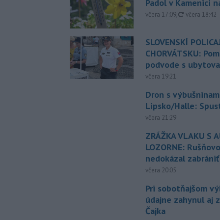
Padol v Kamenici 
aktualizovan
včera 17:09
,
včera 18:42
SLOVENSKÍ POLICAJ
CHORVÁTSKU: Pomáh
podvode s ubytov
včera 19:21
Dron s výbušninami
Lipsko/Halle: Spus
včera 21:29
ZRÁŽKA VLAKU S 
LOZORNE: Rušňovod
nedokázal zabrániť
včera 20:05
Pri sobotňajšom v
údajne zahynul aj 
Čajka