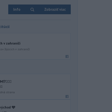
Info
Zobraziť viac
itúcií
ch v zahraničí
ov žijúcich v zahraničí
🤷🏻‍♂️
♂️
dná strana
 východ 🩵