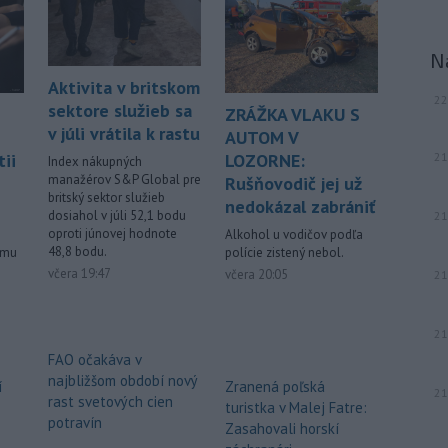
muž.
-
Starosta španielskeho
16:01
N
mesta Ceuta Juan Jesús Vivas v
stredu
požiadal vládu v Madride o
Aktivita v britskom
22
pomoc v súvislosti so stovkami detí,
sektore služieb sa
ZRÁŽKA VLAKU S
ktoré zostali v tejto exkláve po
v júli vrátila k rastu
AUTOM V
minulotýždňovej migračnej vlne.
21
ii
LOZORNE:
Index nákupných
manažérov S&P Global pre
Rušňovodič jej už
-
Teploty v stredu opäť
15:24
britský sektor služieb
prekročili 40 stupňov Celzia na
nedokázal zabrániť
dosiahol v júli 52,1 bodu
21
viacerých
miestach Slovenska.
oproti júnovej hodnote
Alkohol u vodičov podľa
48,8 bodu.
ému
polície zistený nebol.
Viac >
včera 19:47
včera 20:05
21
21
FAO očakáva v
najbližšom období nový
í
Zranená poľská
21
rast svetových cien
turistka v Malej Fatre:
potravín
Zasahovali horskí