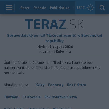
18
°C
Index
Šport
Počasie
Publicistika
Slovensko
Zahranič
TERAZ
.SK
Spravodajský portál Tlačovej agentúry Slovenskej
republiky
Nedela
9. august 2026
Meniny má
Ľubomíra
Úprimne ľutujeme, že sme nenašli odkaz na ktorý ste boli
nasmerovaní, ale stránka ktorú hľadáte pravdepodobne nikdy
neexistovala
Aktuálne témy:
Kvízy
Podcasty
Rok Ľ.Štúra
Turizmus
Cestovanie
Rok dobrovoľníctva