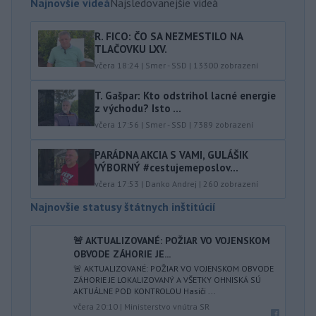
Najnovšie videá
Najsledovanejšie videá
R. FICO: ČO SA NEZMESTILO NA
TLAČOVKU LXV.
včera 18:24
|
Smer - SSD
|
13300
zobrazení
T. Gašpar: Kto odstrihol lacné energie
z východu? Isto ...
včera 17:56
|
Smer - SSD
|
7389
zobrazení
PARÁDNA AKCIA S VAMI, GULÁŠIK
VÝBORNÝ #cestujemeposlov...
včera 17:53
|
Danko Andrej
|
260
zobrazení
Najnovšie statusy štátnych inštitúcií
🚨 AKTUALIZOVANÉ: POŽIAR VO VOJENSKOM
OBVODE ZÁHORIE JE...
🚨 AKTUALIZOVANÉ: POŽIAR VO VOJENSKOM OBVODE
ZÁHORIE JE LOKALIZOVANÝ A VŠETKY OHNISKÁ SÚ
AKTUÁLNE POD KONTROLOU Hasiči ...
včera 20:10
|
Ministerstvo vnútra SR