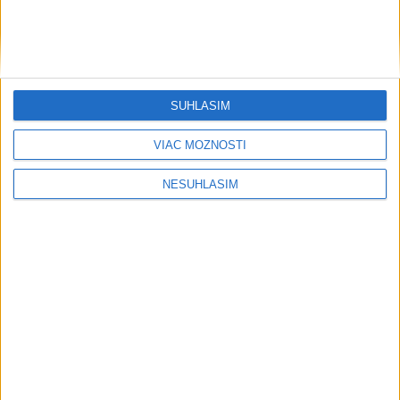
SÚHLASÍM
VIAC MOŽNOSTÍ
NESÚHLASÍM
....