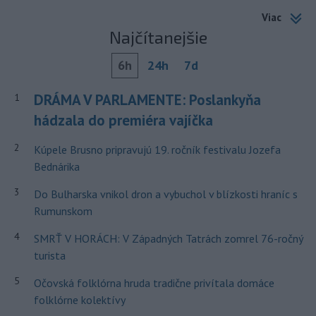
Viac
Najčítanejšie
6h
24h
7d
DRÁMA V PARLAMENTE: Poslankyňa
1
hádzala do premiéra vajíčka
2
Kúpele Brusno pripravujú 19. ročník festivalu Jozefa
Bednárika
3
Do Bulharska vnikol dron a vybuchol v blízkosti hraníc s
Rumunskom
4
SMRŤ V HORÁCH: V Západných Tatrách zomrel 76-ročný
turista
5
Očovská folklórna hruda tradične privítala domáce
folklórne kolektívy