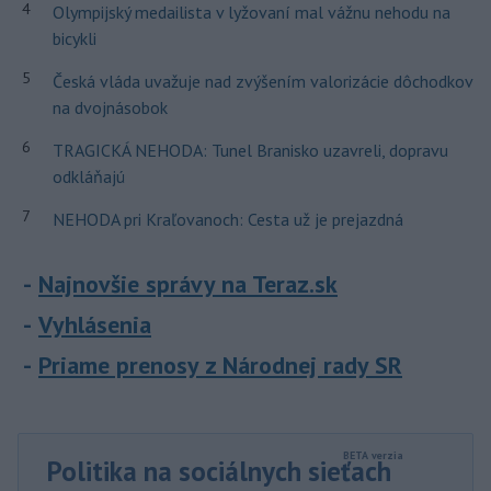
4
Olympijský medailista v lyžovaní mal vážnu nehodu na
bicykli
5
Česká vláda uvažuje nad zvýšením valorizácie dôchodkov
na dvojnásobok
6
TRAGICKÁ NEHODA: Tunel Branisko uzavreli, dopravu
odkláňajú
7
NEHODA pri Kraľovanoch: Cesta už je prejazdná
Najnovšie správy na Teraz.sk
Vyhlásenia
Priame prenosy z Národnej rady SR
Politika na sociálnych sieťach