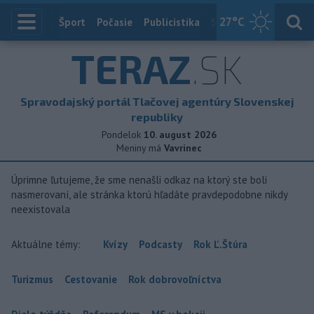
27
°C
Index
Šport
Počasie
Publicistika
Slovensko
Zahranič
TERAZ
.SK
Spravodajský portál Tlačovej agentúry Slovenskej
republiky
Pondelok
10. august 2026
Meniny má
Vavrinec
Úprimne ľutujeme, že sme nenašli odkaz na ktorý ste boli
nasmerovaní, ale stránka ktorú hľadáte pravdepodobne nikdy
neexistovala
Aktuálne témy:
Kvízy
Podcasty
Rok Ľ.Štúra
Turizmus
Cestovanie
Rok dobrovoľníctva