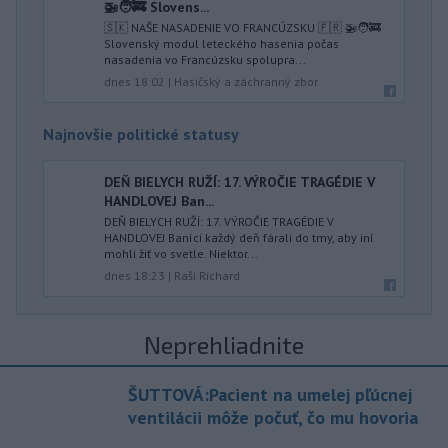
🚁🧑‍🚒 Slovens...
🇸🇰 NAŠE NASADENIE VO FRANCÚZSKU 🇫🇷 🚁🧑‍🚒
Slovenský modul leteckého hasenia počas
nasadenia vo Francúzsku spolupra...
dnes 18:02
|
Hasičský a záchranný zbor
Najnovšie politické statusy
DEŇ BIELYCH RUŽÍ: 17. VÝROČIE TRAGÉDIE V
HANDLOVEJ Ban...
DEŇ BIELYCH RUŽÍ: 17. VÝROČIE TRAGÉDIE V
HANDLOVEJ Baníci každý deň fárali do tmy, aby iní
mohli žiť vo svetle. Niektor...
dnes 18:23
|
Raši Richard
Neprehliadnite
ŠUTTOVÁ:Pacient na umelej pľúcnej
ventilácii môže počuť, čo mu hovoria