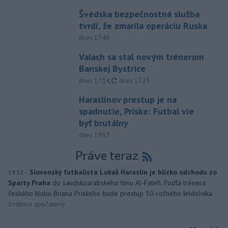
Švédska bezpečnostná služba
tvrdí, že zmarila operáciu Ruska
dnes 17:49
Valach sa stal novým trénerom
Banskej Bystrice
aktualizované
dnes 17:14
,
dnes 17:23
Haraslínov prestup je na
spadnutie, Priske: Futbal vie
byť brutálny
dnes 19:53
Práve teraz
-
Slovenský futbalista Lukáš Haraslín je blízko odchodu zo
19:52
Sparty Praha
do saudskoarabského tímu Al-Fateh. Podľa trénera
českého klubu Briana Priskeho bude prestup 30-ročného krídelníka
čoskoro spečatený.