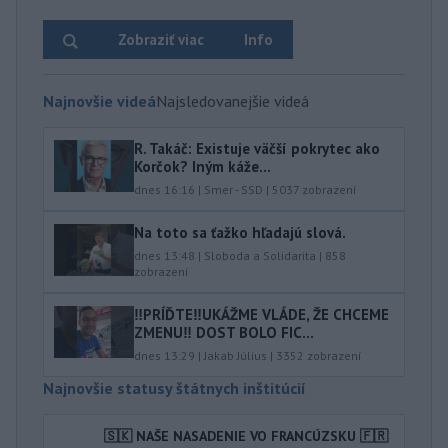
Zobraziť viac
Info
Najnovšie videá
Najsledovanejšie videá
R. Takáč: Existuje väčší pokrytec ako
Korčok? Iným káže...
dnes 16:16
|
Smer - SSD
|
5037
zobrazení
Na toto sa ťažko hľadajú slová.
dnes 13:48
|
Sloboda a Solidarita
|
858
zobrazení
‼️PRÍĎTE‼️UKÁŽME VLÁDE, ŽE CHCEME
ZMENU‼️ DOST BOLO FIC...
dnes 13:29
|
Jakab Július
|
3352
zobrazení
Najnovšie statusy štátnych inštitúcií
🇸🇰 NAŠE NASADENIE VO FRANCÚZSKU 🇫🇷