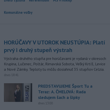
Dielo týždňa
Referendum
MS v hokeji
Komunálne voľby
HORÚČAVY V UTOROK NEUSTÚPIA: Platí
prvý i druhý stupeň výstrah
Výstraha druhého stupňa pre horúčavami je vydaná v okresoch
Krupina, Lučenec, Poltár, Rimavská Sobota, Veľký Krtíš, Levice
a Nové Zámky. Teploty tu môžu dosiahnuť 35 stupňov Celzia.
dnes 18:41
PREDSTAVUJEME Šport Tu a
Teraz: A. ČMELOVÁ: Rada
sledujem šach a šípky
dnes 13:00