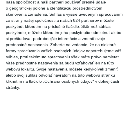
aktualizované
naša spoločnosť a naši partneri používať presné údaje
dnes 16:52
,
dnes 19:07
o geografickej polohe a identifikáciu prostredníctvom
CESTNÍ PIRÁTI: Počas akcie Speed prekročilo 4000 ľudí
skenovania zariadenia. Súhlas s vyššie uvedeným spracúvaním
rýchlosť
zo strany našej spoločnosti a našich 824 partnerov môžete
poskytnúť kliknutím na príslušné tlačidlo. Skôr než súhlas
Rezort vnútra nevyhovel páru rovnakého pohlavia pri zápise
poskytnete, môžete kliknutím jeho poskytnutie odmietnuť alebo
manželstva
si preštudovať podrobnejšie informácie a zmeniť svoje
prednostné nastavenia.
Zoberte na vedomie, že na niektoré
Štatistika: Čo malo vlani najvyšší podiel trestnej činnosti?
formy spracúvania vašich osobných údajov nepotrebujeme váš
súhlas, proti takémuto spracovaniu však máte právo namietať.
Vaše prednostné nastavenia sa budú vzťahovať len na túto
Zahraničie
webovú lokalitu. Svoje nastavenia môžete kedykoľvek zmeniť
alebo svoj súhlas odvolať návratom na túto webovú stránku
kliknutím na tlačidlo „Ochrana osobných údajov“ v dolnej časti
Fínsko obnovilo vlakové spojenie so
stránky.
Švédskom
dnes 21:05
OSN je po zemetrasení v Kolumbii pripravená poskytnúť
pomoc
Kolumbijská vláda vyhlásila stav katastrofy, počet obetí