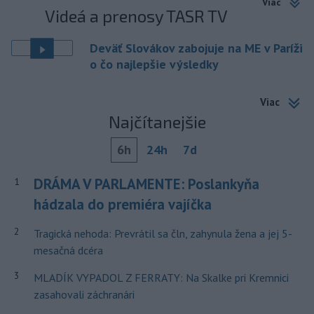
Viac
Videá a prenosy TASR TV
Deväť Slovákov zabojuje na ME v Paríži
o čo najlepšie výsledky
Viac
Najčítanejšie
6h
24h
7d
DRÁMA V PARLAMENTE: Poslankyňa
1
hádzala do premiéra vajíčka
2
Tragická nehoda: Prevrátil sa čln, zahynula žena a jej 5-
mesačná dcéra
3
MLADÍK VYPADOL Z FERRATY: Na Skalke pri Kremnici
zasahovali záchranári