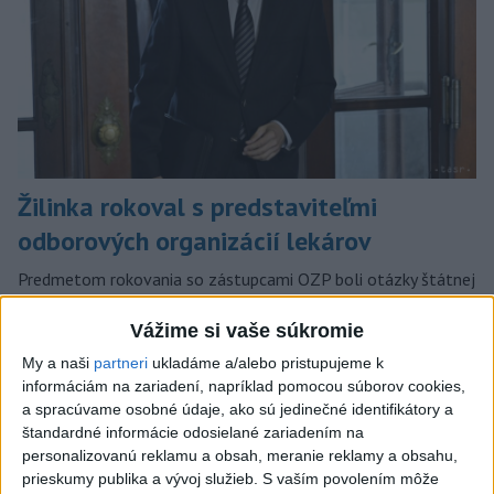
Žilinka rokoval s predstaviteľmi
odborových organizácií lekárov
Predmetom rokovania so zástupcami OZP boli otázky štátnej
služby príslušníkov Policajného zboru v kontexte ochrany ich
práva, a to z pohľadu pôsobnosti orgánov prokuratúry SR.
Vážime si vaše súkromie
dnes 12:21
My a naši
partneri
ukladáme a/alebo pristupujeme k
informáciám na zariadení, napríklad pomocou súborov cookies,
Slovensko
a spracúvame osobné údaje, ako sú jedinečné identifikátory a
štandardné informácie odosielané zariadením na
MV vyzvalo na okamžité odstránenie
personalizovanú reklamu a obsah, meranie reklamy a obsahu,
radarov z testovacej prevádzky
prieskumy publika a vývoj služieb.
S vaším povolením môže