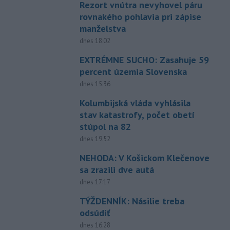
Rezort vnútra nevyhovel páru
rovnakého pohlavia pri zápise
manželstva
dnes 18:02
EXTRÉMNE SUCHO: Zasahuje 59
percent územia Slovenska
dnes 15:36
Kolumbijská vláda vyhlásila
stav katastrofy, počet obetí
stúpol na 82
dnes 19:52
NEHODA: V Košickom Klečenove
sa zrazili dve autá
dnes 17:17
TÝŽDENNÍK: Násilie treba
odsúdiť
dnes 16:28