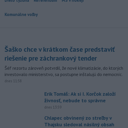
Dielo týždňa
Referendum
MS v hokeji
Komunálne voľby
Šaško chce v krátkom čase predstaviť
riešenie pre záchrankový tender
Šéf rezortu zároveň potvrdil, že nové klimatizácie, do ktorých
investovalo ministerstvo, sa postupne inštalujú do nemocníc.
dnes 11:58
Erik Tomáš: Ak si I. Korčok založí
živnosť, nebude to správne
dnes 13:59
Chlapec obvinený zo streľby v
Thajsku sledoval násilný obsah