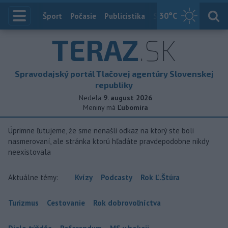
30
°C
Index
Šport
Počasie
Publicistika
Slovensko
Zahranič
TERAZ
.SK
Spravodajský portál Tlačovej agentúry Slovenskej
republiky
Nedela
9. august 2026
Meniny má
Ľubomíra
Úprimne ľutujeme, že sme nenašli odkaz na ktorý ste boli
nasmerovaní, ale stránka ktorú hľadáte pravdepodobne nikdy
neexistovala
Aktuálne témy:
Kvízy
Podcasty
Rok Ľ.Štúra
Turizmus
Cestovanie
Rok dobrovoľníctva