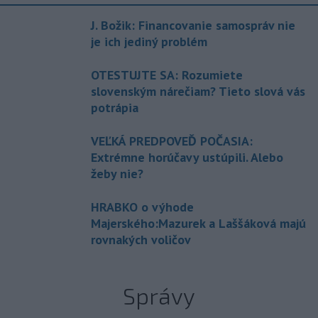
J. Božik: Financovanie samospráv nie
je ich jediný problém
OTESTUJTE SA: Rozumiete
slovenským nárečiam? Tieto slová vás
potrápia
VEĽKÁ PREDPOVEĎ POČASIA:
Extrémne horúčavy ustúpili. Alebo
žeby nie?
HRABKO o výhode
Majerského:Mazurek a Laššáková majú
rovnakých voličov
Správy