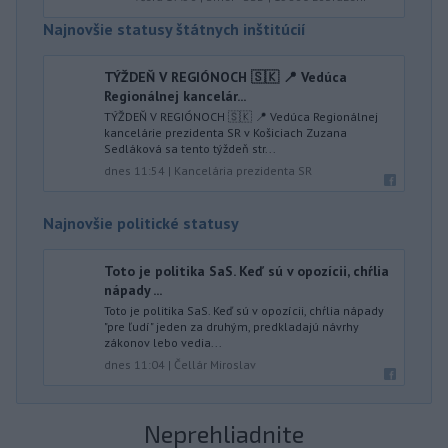
Najnovšie statusy štátnych inštitúcií
TÝŽDEŇ V REGIÓNOCH 🇸🇰 📍 Vedúca
Regionálnej kancelár...
TÝŽDEŇ V REGIÓNOCH 🇸🇰 📍 Vedúca Regionálnej
kancelárie prezidenta SR v Košiciach Zuzana
Sedláková sa tento týždeň str...
dnes 11:54
|
Kancelária prezidenta SR
Najnovšie politické statusy
Toto je politika SaS. Keď sú v opozícii, chŕlia
nápady ...
Toto je politika SaS. Keď sú v opozícii, chŕlia nápady
"pre ľudí" jeden za druhým, predkladajú návrhy
zákonov lebo vedia...
dnes 11:04
|
Čellár Miroslav
Neprehliadnite