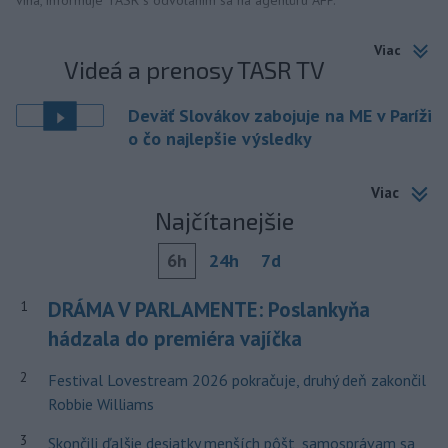
vína, informuje TASR s odvolaním sa na agentúru AFP.
Viac
Videá a prenosy TASR TV
Deväť Slovákov zabojuje na ME v Paríži
o čo najlepšie výsledky
Viac
Najčítanejšie
6h
24h
7d
DRÁMA V PARLAMENTE: Poslankyňa
1
hádzala do premiéra vajíčka
2
Festival Lovestream 2026 pokračuje, druhý deň zakončil
Robbie Williams
3
Skončili ďalšie desiatky menších pôšt, samosprávam sa