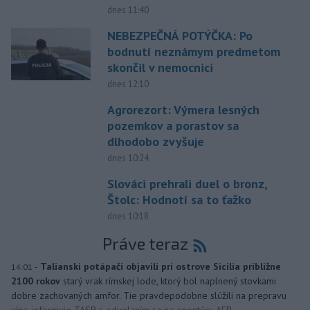
dnes 11:40
NEBEZPEČNÁ POTÝČKA: Po
bodnutí neznámym predmetom
skončil v nemocnici
dnes 12:10
Agrorezort: Výmera lesných
pozemkov a porastov sa
dlhodobo zvyšuje
dnes 10:24
Slováci prehrali duel o bronz,
Štolc: Hodnotí sa to ťažko
dnes 10:18
Práve teraz
-
Talianski potápači objavili pri ostrove Sicília približne
14:01
2100 rokov
starý vrak rímskej lode, ktorý bol naplnený stovkami
dobre zachovaných amfor. Tie pravdepodobne slúžili na prepravu