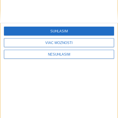
SÚHLASÍM
VIAC MOŽNOSTÍ
NESÚHLASÍM
....