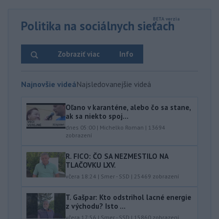
Politika na sociálnych sieťach
Zobraziť viac
Info
Najnovšie videá
Najsledovanejšie videá
Oľano v karanténe, alebo čo sa stane,
ak sa niekto spoj...
dnes 05:00
|
Michelko Roman
|
13694
zobrazení
R. FICO: ČO SA NEZMESTILO NA
TLAČOVKU LXV.
včera 18:24
|
Smer - SSD
|
25469
zobrazení
T. Gašpar: Kto odstrihol lacné energie
z východu? Isto ...
včera 17:56
|
Smer - SSD
|
15860
zobrazení