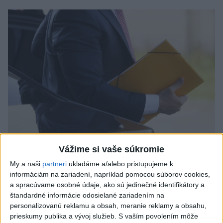
Odborník: Rozlišovanie medzi
Vážime si vaše súkromie
investíciami vás ochráni pred podvodmi
My a naši
partneri
ukladáme a/alebo pristupujeme k
informáciám na zariadení, napríklad pomocou súborov cookies,
Poukázal na to, že podvodníci prispôsobujú názvy produktov
a spracúvame osobné údaje, ako sú jedinečné identifikátory a
aj príbehy tomu, čo práve priťahuje pozornosť.
štandardné informácie odosielané zariadením na
personalizovanú reklamu a obsah, meranie reklamy a obsahu,
dnes 9:38
prieskumy publika a vývoj služieb.
S vaším povolením môže