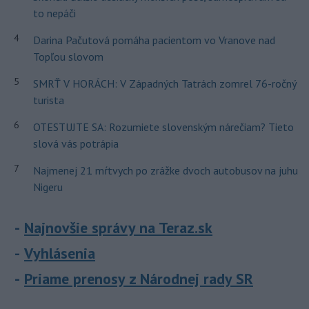
to nepáči
4
Darina Pačutová pomáha pacientom vo Vranove nad
Topľou slovom
5
SMRŤ V HORÁCH: V Západných Tatrách zomrel 76-ročný
turista
6
OTESTUJTE SA: Rozumiete slovenským nárečiam? Tieto
slová vás potrápia
7
Najmenej 21 mŕtvych po zrážke dvoch autobusov na juhu
Nigeru
Najnovšie správy na Teraz.sk
Vyhlásenia
Priame prenosy z Národnej rady SR