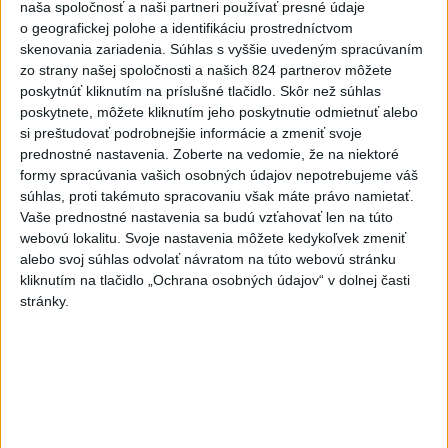
Slovensko
naša spoločnosť a naši partneri používať presné údaje
o geografickej polohe a identifikáciu prostredníctvom
skenovania zariadenia. Súhlas s vyššie uvedeným spracúvaním
Erik Tomáš: Ak si I. Korčok založí
zo strany našej spoločnosti a našich 824 partnerov môžete
živnosť, nebude to správne
poskytnúť kliknutím na príslušné tlačidlo. Skôr než súhlas
dnes 13:59
poskytnete, môžete kliknutím jeho poskytnutie odmietnuť alebo
si preštudovať podrobnejšie informácie a zmeniť svoje
prednostné nastavenia.
Zoberte na vedomie, že na niektoré
Aktuálne je dočasne zatvorených 63 pôšt, všetky majú
formy spracúvania vašich osobných údajov nepotrebujeme váš
otvoriť do 30.9.
súhlas, proti takémuto spracovaniu však máte právo namietať.
Vaše prednostné nastavenia sa budú vzťahovať len na túto
Šaško chce v krátkom čase predstaviť riešenie pre
webovú lokalitu. Svoje nastavenia môžete kedykoľvek zmeniť
záchrankový tender
alebo svoj súhlas odvolať návratom na túto webovú stránku
kliknutím na tlačidlo „Ochrana osobných údajov“ v dolnej časti
Kandidovať môžu aj nezávislí, potrebujú vyzbierať podpisy od
stránky.
občanov
Zahraničie
Pri pobreží Sicílie objavili vrak
rímskej lode