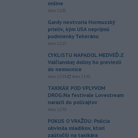
online
dnes 12:01
Gardy neotvoria Hormuzský
prieliv, kým USA neprijmú
podmienky Teheránu
dnes 12:25
CYKLISTU NAPADOL MEDVEĎ:Z
Valčianskej doliny ho previezli
do nemocnice
aktualizované
dnes 12:59
,
dnes 13:41
TAXIKÁR POD VPLYVOM
DROG:Na festivale Lovestream
narazil do policajtov
dnes 12:30
POKUS O VRAŽDU: Polícia
obvinila mladíkov, ktorí
zaútočili na taxikára