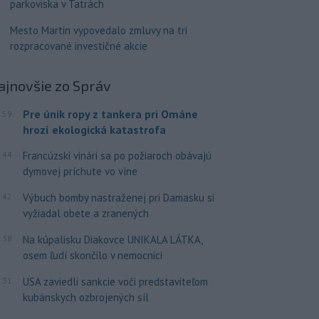
parkoviska v Tatrách
Mesto Martin vypovedalo zmluvy na tri
rozpracované investičné akcie
ajnovšie
zo Správ
Pre únik ropy z tankera pri Ománe
:59
hrozí ekologická katastrofa
:44
Francúzski vinári sa po požiaroch obávajú
dymovej príchute vo víne
:42
Výbuch bomby nastraženej pri Damasku si
vyžiadal obete a zranených
:38
Na kúpalisku Diakovce UNIKALA LÁTKA,
osem ľudí skončilo v nemocnici
:31
USA zaviedli sankcie voči predstaviteľom
kubánskych ozbrojených síl