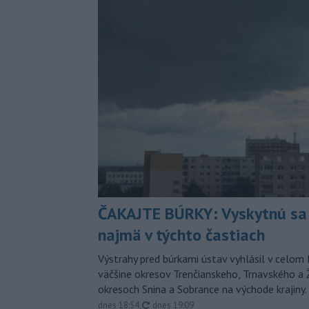
ČAKAJTE BÚRKY: Vyskytnú sa 
najmä v týchto častiach
Výstrahy pred búrkami ústav vyhlásil v celom 
väčšine okresov Trenčianskeho, Trnavského a Ž
okresoch Snina a Sobrance na východe krajiny.
aktualizované
dnes 18:54
,
dnes 19:09