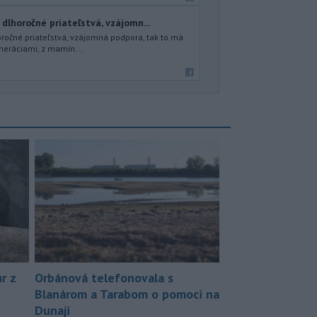
 dlhoročné priateľstvá, vzájomn...
oročné priateľstvá, vzájomná podpora, tak to má
neráciami, z mamin...
r z
Orbánová telefonovala s
Blanárom a Tarabom o pomoci na
Dunaji