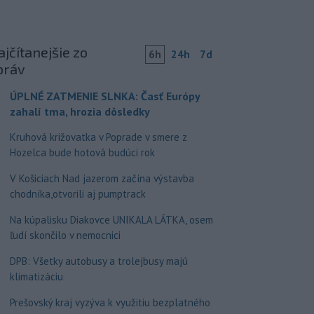
jčítanejšie zo
6h
24h
7d
práv
ÚPLNÉ ZATMENIE SLNKA: Časť Európy
zahalí tma, hrozia dôsledky
Kruhová križovatka v Poprade v smere z
Hozelca bude hotová budúci rok
V Košiciach Nad jazerom začína výstavba
chodníka,otvorili aj pumptrack
Na kúpalisku Diakovce UNIKALA LÁTKA, osem
ľudí skončilo v nemocnici
DPB: Všetky autobusy a trolejbusy majú
klimatizáciu
Prešovský kraj vyzýva k využitiu bezplatného