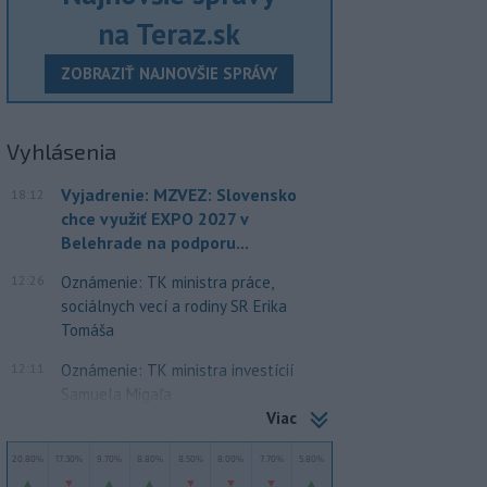
na Teraz.sk
ZOBRAZIŤ NAJNOVŠIE SPRÁVY
Vyhlásenia
Vyjadrenie: MZVEZ: Slovensko
18:12
chce využiť EXPO 2027 v
Belehrade na podporu...
12:26
Oznámenie: TK ministra práce,
sociálnych vecí a rodiny SR Erika
Tomáša
12:11
Oznámenie: TK ministra investícií
Samuela Migaľa
Viac