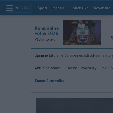
RUBRIKY
Index
Šport
Počasie
Publicistika
Slovensko
Komunálne
voľby 2026
S
Všetky správy
Úprimne ľutujeme, že sme nenašli odkaz na ktor
Aktuálne témy:
Kvízy
Podcasty
Rok Ľ.Š
Komunálne voľby