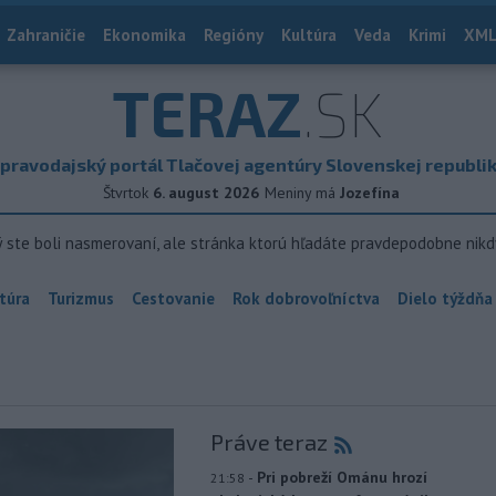
Zahraničie
Ekonomika
Regióny
Kultúra
Veda
Krimi
XML
TERAZ
.SK
pravodajský portál Tlačovej agentúry Slovenskej republi
Štvrtok
6. august 2026
Meniny má
Jozefína
ý ste boli nasmerovaní, ale stránka ktorú hľadáte pravdepodobne nikd
túra
Turizmus
Cestovanie
Rok dobrovoľníctva
Dielo týždňa
Práve teraz
-
Pri pobreží Ománu hrozí
21:58