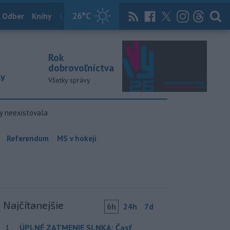
26
°C
 Odber
Knihy
Útulkovo
Magazín
News Now
Archív
TASR
Rok
dobrovoľníctva
ky
Všetky správy
y neexistovala
Referendum
MS v hokeji
Najčítanejšie
6h
24h
7d
ÚPLNÉ ZATMENIE SLNKA: Časť
1