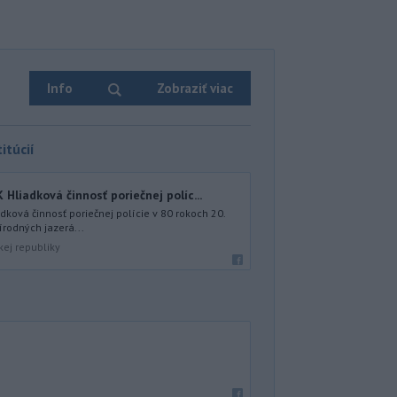
Info
Zobraziť viac
itúcií
iadková činnosť poriečnej políc...
ová činnosť poriečnej polície v 80 rokoch 20.
írodných jazerá...
kej republiky