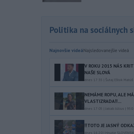
Politika na sociálnych 
Najnovšie videá
Najsledovanejšie videá
V ROKU 2015 NÁS KRIT
NAŠE SLOVÁ
dnes 17:35
|
Šutaj Eštok Matúš
NEMÁME ROPU, ALE MÁM
VLASTIZRADA‼️...
dnes 17:05
|
Jakab Július
|
950
‼️TOTO JE JASNÝ ODKAZ
dnes 16:20
|
Hnutie SLOVENS