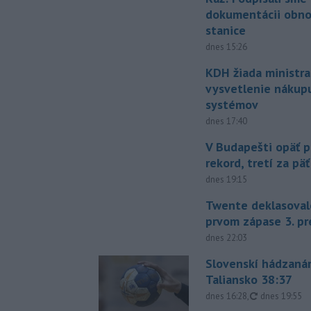
dokumentácii obno
stanice
dnes 15:26
KDH žiada ministra
vysvetlenie nákup
systémov
dnes 17:40
V Budapešti opäť p
rekord, tretí za pä
dnes 19:15
Twente deklasoval
prvom zápase 3. pr
dnes 22:03
Slovenskí hádzanár
Taliansko 38:37
aktualizovan
dnes 16:28
,
dnes 19:55