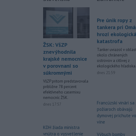
Pre únik ropy z
tankera pri Om
hrozí ekologick
katastrofa
ŽSK: VšZP
Tanker uviazol v oblast
znevýhodnila
okolo chránených
krajské nemocnice
ostrovov a citlivej z
v porovnaní so
ekologického hľadiska
súkromnými
dnes 21:59
VšZP pritom predstavovala
približne 78 percent
efektívneho casemixu
nemocníc ŽSK.
Francúzski vinári sa
dnes 17:57
požiaroch obávajú
dymovej príchute v
víne
KDH žiada ministra
vnútra o vysvetlenie
Výbuch bomby