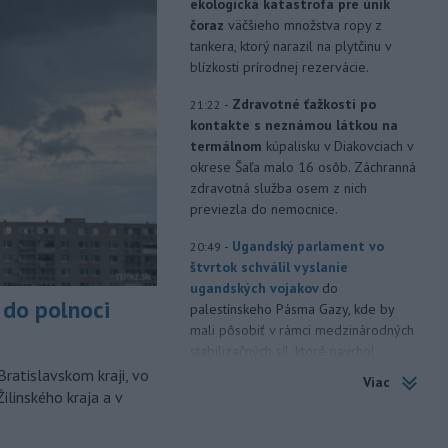
ekologická katastrofa pre únik
čoraz
väčšieho množstva ropy z
tankera, ktorý narazil na plytčinu v
blízkosti prírodnej rezervácie.
-
Zdravotné ťažkosti po
21:22
kontakte s neznámou látkou na
termálnom
kúpalisku v Diakovciach v
okrese Šaľa malo 16 osôb. Záchranná
zdravotná služba osem z nich
previezla do nemocnice.
-
Ugandský parlament vo
20:49
štvrtok schválil vyslanie
ugandských vojakov
do
do polnoci
palestínskeho Pásma Gazy, kde by
mali pôsobiť v rámci medzinárodných
stabilizačných síl, ktoré navrhol
americký prezident Donald Trump.
Bratislavskom kraji, vo
Viac
ilinského kraja a v
-
Anglická futbalová asociácia
20:07
(FA) stiahla svoju podporu