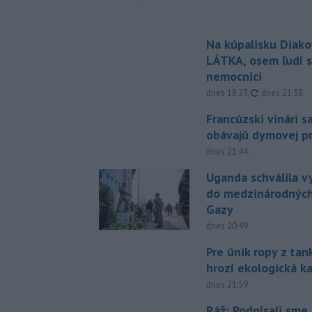
Na kúpalisku Diak
LÁTKA, osem ľudí s
nemocnici
aktualizovan
dnes 18:23
,
dnes 21:38
Francúzski vinári s
obávajú dymovej pr
dnes 21:44
Uganda schválila v
do medzinárodných
Gazy
dnes 20:49
Pre únik ropy z ta
hrozí ekologická k
dnes 21:59
Ráž: Podpísali sme