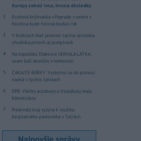
Európy zahalí tma, hrozia dôsledky
2
Kruhová križovatka v Poprade v smere z
Hozelca bude hotová budúci rok
3
V Košiciach Nad jazerom začína výstavba
chodníka,otvorili aj pumptrack
4
Na kúpalisku Diakovce UNIKALA LÁTKA,
osem ľudí skončilo v nemocnici
5
ČAKAJTE BÚRKY: Vyskytnú sa do polnoci
najmä v týchto častiach
6
DPB: Všetky autobusy a trolejbusy majú
klimatizáciu
7
Prešovský kraj vyzýva k využitiu
bezplatného parkoviska v Tatrách
Najnovšie správy