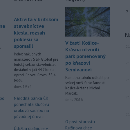
7
Aktivita v britskom
áne
stavebníctve
á
klesla, rozsah
N
poklesu sa
V časti Košice-
spomalil
21
i
Krásna otvorili
Index nákupných
park pomenovaný
manažérov S&P Global pre
po kňazovi
21
.
britský sektor stavebníctva
Semivanovi
dosiahol v júli 44,7 bodu
oproti júnovej úrovni 38,4
Pamätnú tabuľu odhalil po
21
bodu.
svätej omši farár farnosti
dnes 19:54
Košice-Krásna Michal
Marčák.
21
 po
Národná banka ČR
dnes 20:16
ponechala kľúčovú
o
úrokovú sadzbu na
21
pôvodnej úrovni
O post starostu
Ružinova chce
Údržba diaľnic je v