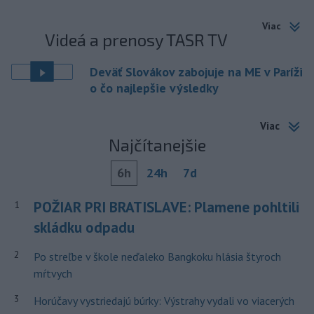
Viac
Videá a prenosy TASR TV
Deväť Slovákov zabojuje na ME v Paríži
o čo najlepšie výsledky
Viac
Najčítanejšie
6h
24h
7d
POŽIAR PRI BRATISLAVE: Plamene pohltili
1
skládku odpadu
2
Po streľbe v škole neďaleko Bangkoku hlásia štyroch
mŕtvych
3
Horúčavy vystriedajú búrky: Výstrahy vydali vo viacerých