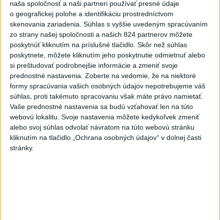
naša spoločnosť a naši partneri používať presné údaje
aktualizované
dnes 14:20
,
dnes 14:23
o geografickej polohe a identifikáciu prostredníctvom
skenovania zariadenia. Súhlas s vyššie uvedeným spracúvaním
Zdravotné riziká na festivale: Odborníci radia, čoho sa
zo strany našej spoločnosti a našich 824 partnerov môžete
vyvarovať
poskytnúť kliknutím na príslušné tlačidlo. Skôr než súhlas
poskytnete, môžete kliknutím jeho poskytnutie odmietnuť alebo
ÚVZ: Povolenie na prevádzku malo k piatku 170 umelých
si preštudovať podrobnejšie informácie a zmeniť svoje
kúpalísk
prednostné nastavenia.
Zoberte na vedomie, že na niektoré
formy spracúvania vašich osobných údajov nepotrebujeme váš
Záchranári apelujú na opatrnosť: V júli vyrazili k takmer 6900
súhlas, proti takémuto spracovaniu však máte právo namietať.
úrazom
Vaše prednostné nastavenia sa budú vzťahovať len na túto
webovú lokalitu. Svoje nastavenia môžete kedykoľvek zmeniť
Zahraničie
alebo svoj súhlas odvolať návratom na túto webovú stránku
kliknutím na tlačidlo „Ochrana osobných údajov“ v dolnej časti
AFP:Koalícia pod vedením Rijádu sa
stránky.
nebude len prizerať na útoky húsíov
dnes 14:43
Členovia kolumbijských kartelov sa na Ukrajine učia používať
drony
Magyar oznámil ukončenie mimoriadnych opatrení