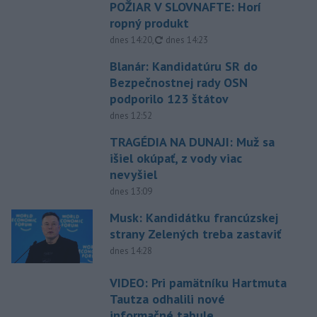
POŽIAR V SLOVNAFTE: Horí
ropný produkt
aktualizované
dnes 14:20
,
dnes 14:23
Blanár: Kandidatúru SR do
Bezpečnostnej rady OSN
podporilo 123 štátov
dnes 12:52
TRAGÉDIA NA DUNAJI: Muž sa
išiel okúpať, z vody viac
nevyšiel
dnes 13:09
Musk: Kandidátku francúzskej
strany Zelených treba zastaviť
dnes 14:28
VIDEO: Pri pamätníku Hartmuta
Tautza odhalili nové
informačné tabule