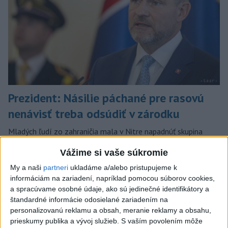
Prezident: Násilie páchané pre rasovú
nenávisť treba odsúdiť v zárodku
Mladých ľudí zo zahraničia mala v Nitre napadnúť skupina
mužov v kuklách. Jeden z napadnutých Indov skončil v
Vážime si vaše súkromie
nemocnici, kde sa podrobil operácii.
dnes 12:33
My a naši
partneri
ukladáme a/alebo pristupujeme k
informáciám na zariadení, napríklad pomocou súborov cookies,
Slovensko
a spracúvame osobné údaje, ako sú jedinečné identifikátory a
štandardné informácie odosielané zariadením na
POŽIAR V SLOVNAFTE: Horí ropný
personalizovanú reklamu a obsah, meranie reklamy a obsahu,
prieskumy publika a vývoj služieb.
S vaším povolením môže
produkt