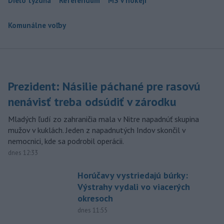
Dielo týždňa
Referendum
MS v hokeji
Komunálne voľby
Prezident: Násilie páchané pre rasovú
nenávisť treba odsúdiť v zárodku
Mladých ľudí zo zahraničia mala v Nitre napadnúť skupina
mužov v kuklách. Jeden z napadnutých Indov skončil v
nemocnici, kde sa podrobil operácii.
dnes 12:33
Horúčavy vystriedajú búrky:
Výstrahy vydali vo viacerých
okresoch
dnes 11:55