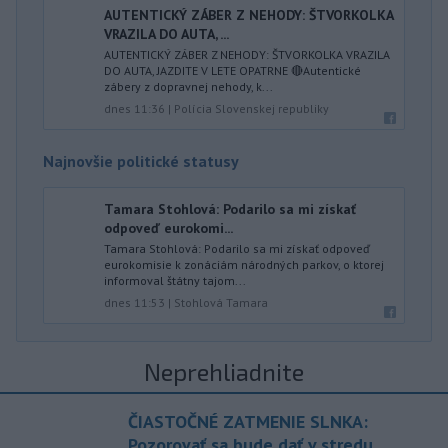
AUTENTICKÝ ZÁBER Z NEHODY: ŠTVORKOLKA
VRAZILA DO AUTA, ...
AUTENTICKÝ ZÁBER Z NEHODY: ŠTVORKOLKA VRAZILA
DO AUTA, JAZDITE V LETE OPATRNE 🔴Autentické
zábery z dopravnej nehody, k...
dnes 11:36
|
Polícia Slovenskej republiky
Najnovšie politické statusy
Tamara Stohlová: Podarilo sa mi získať
odpoveď eurokomi...
Tamara Stohlová: Podarilo sa mi získať odpoveď
eurokomisie k zonáciám národných parkov, o ktorej
informoval štátny tajom...
dnes 11:53
|
Stohlová Tamara
Neprehliadnite
ČIASTOČNÉ ZATMENIE SLNKA:
Pozorovať sa bude dať v stredu