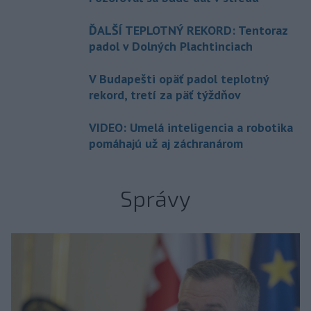
ĎALŠÍ TEPLOTNÝ REKORD: Tentoraz
padol v Dolných Plachtinciach
V Budapešti opäť padol teplotný
rekord, tretí za päť týždňov
VIDEO: Umelá inteligencia a robotika
pomáhajú už aj záchranárom
Správy