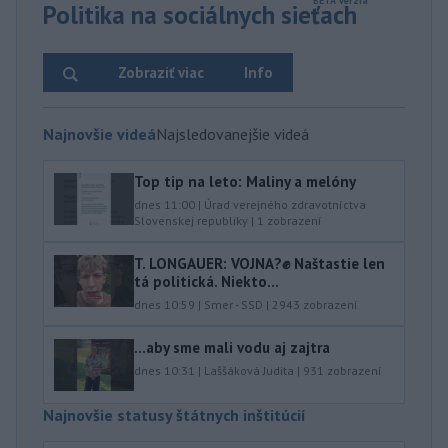
Politika na sociálnych sieťach
Zobraziť viac
Info
Najnovšie videá
Najsledovanejšie videá
Top tip na leto: Maliny a melóny
dnes 11:00
|
Úrad verejného zdravotníctva
Slovenskej republiky
|
1
zobrazení
T. LONGAUER: VOJNA?✊ Naštastie len
tá politická. Niekto...
dnes 10:59
|
Smer - SSD
|
2943
zobrazení
...aby sme mali vodu aj zajtra
dnes 10:31
|
Laššáková Judita
|
931
zobrazení
Najnovšie statusy štátnych inštitúcií