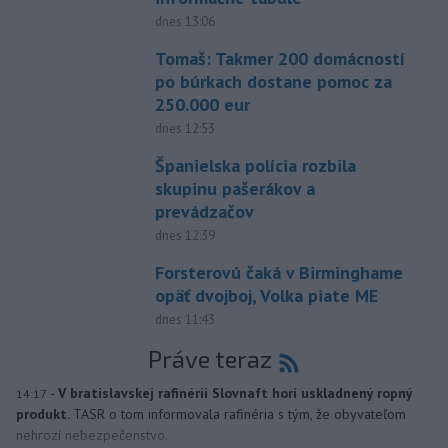
dnes 13:06
Tomaš: Takmer 200 domácností
po búrkach dostane pomoc za
250.000 eur
dnes 12:53
Španielska polícia rozbila
skupinu pašerákov a
prevádzačov
dnes 12:39
Forsterovú čaká v Birminghame
opäť dvojboj, Volka piate ME
dnes 11:43
Práve teraz
-
V bratislavskej rafinérii Slovnaft horí uskladnený ropný
14:17
produkt.
TASR o tom informovala rafinéria s tým, že obyvateľom
nehrozí nebezpečenstvo.