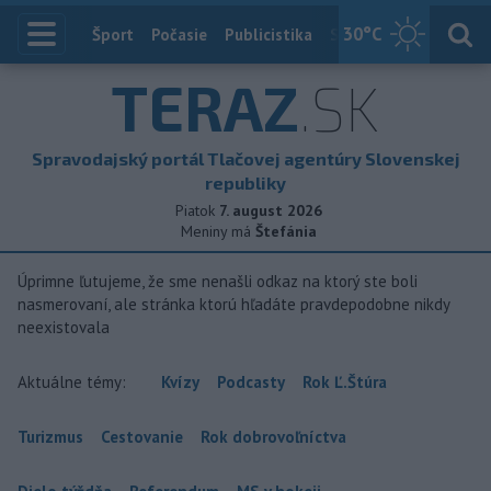
30
°C
Index
Šport
Počasie
Publicistika
Slovensko
Zahranič
TERAZ
.SK
Spravodajský portál Tlačovej agentúry Slovenskej
republiky
Piatok
7. august 2026
Meniny má
Štefánia
Úprimne ľutujeme, že sme nenašli odkaz na ktorý ste boli
nasmerovaní, ale stránka ktorú hľadáte pravdepodobne nikdy
neexistovala
Aktuálne témy:
Kvízy
Podcasty
Rok Ľ.Štúra
Turizmus
Cestovanie
Rok dobrovoľníctva