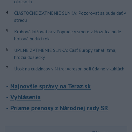
okresoch
4
ČIASTOČNÉ ZATMENIE SLNKA: Pozorovať sa bude dať v
stredu
5
Kruhová križovatka v Poprade v smere z Hozelca bude
hotová budúci rok
6
ÚPLNÉ ZATMENIE SLNKA: Časť Európy zahalí tma,
hrozia dôsledky
7
Útok na cudzincov v Nitre: Agresori boli údajne v kuklách
Najnovšie správy na Teraz.sk
Vyhlásenia
Priame prenosy z Národnej rady SR