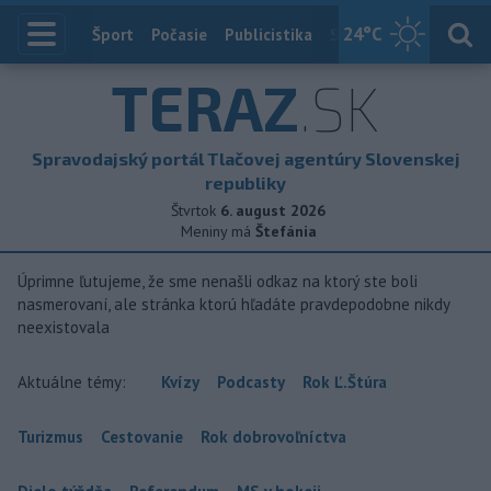
24
°C
Index
Šport
Počasie
Publicistika
Slovensko
Zahranič
TERAZ
.SK
Spravodajský portál Tlačovej agentúry Slovenskej
republiky
Štvrtok
6. august 2026
Meniny má
Štefánia
Úprimne ľutujeme, že sme nenašli odkaz na ktorý ste boli
nasmerovaní, ale stránka ktorú hľadáte pravdepodobne nikdy
neexistovala
Aktuálne témy:
Kvízy
Podcasty
Rok Ľ.Štúra
Turizmus
Cestovanie
Rok dobrovoľníctva