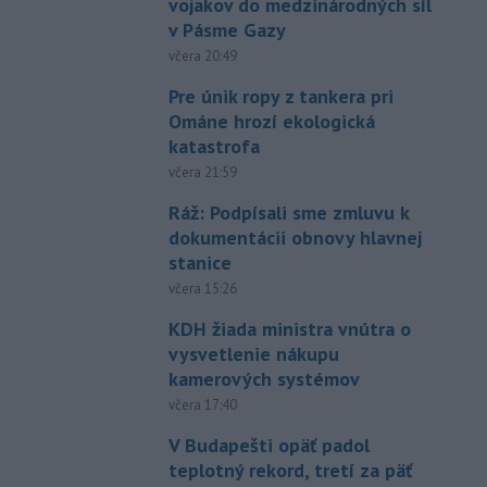
vojakov do medzinárodných síl
v Pásme Gazy
včera 20:49
Pre únik ropy z tankera pri
Ománe hrozí ekologická
katastrofa
včera 21:59
Ráž: Podpísali sme zmluvu k
dokumentácii obnovy hlavnej
stanice
včera 15:26
KDH žiada ministra vnútra o
vysvetlenie nákupu
kamerových systémov
včera 17:40
V Budapešti opäť padol
teplotný rekord, tretí za päť