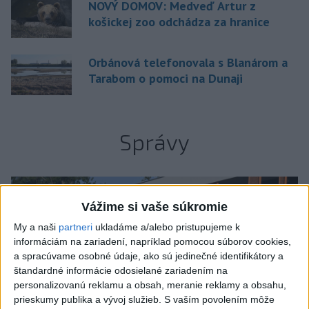
NOVÝ DOMOV: Medveď Artur z
košickej zoo odchádza za hranice
Orbánová telefonovala s Blanárom a
Tarabom o pomoci na Dunaji
Správy
Vážime si vaše súkromie
My a naši
partneri
ukladáme a/alebo pristupujeme k
informáciám na zariadení, napríklad pomocou súborov cookies,
a spracúvame osobné údaje, ako sú jedinečné identifikátory a
štandardné informácie odosielané zariadením na
personalizovanú reklamu a obsah, meranie reklamy a obsahu,
prieskumy publika a vývoj služieb.
S vaším povolením môže