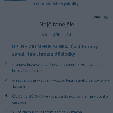
o čo najlepšie výsledky
Viac
Najčítanejšie
6h
24h
7d
ÚPLNÉ ZATMENIE SLNKA: Časť Európy
1
zahalí tma, hrozia dôsledky
2
Kruhová križovatka v Poprade v smere z Hozelca bude
hotová budúci rok
3
Prešovský kraj vyzýva k využitiu bezplatného parkoviska v
Tatrách
4
ČAKAJTE BÚRKY: Vyskytnú sa do polnoci najmä v týchto
častiach
5
V Košiciach Nad jazerom začína výstavba