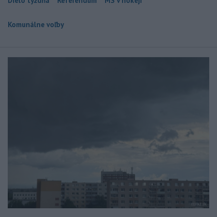
Dielo týždňa
Referendum
MS v hokeji
Komunálne voľby