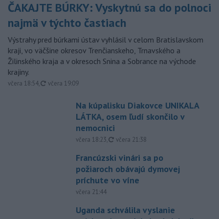
ČAKAJTE BÚRKY: Vyskytnú sa do polnoci
najmä v týchto častiach
Výstrahy pred búrkami ústav vyhlásil v celom Bratislavskom
kraji, vo väčšine okresov Trenčianskeho, Trnavského a
Žilinského kraja a v okresoch Snina a Sobrance na východe
krajiny.
aktualizované
včera 18:54
,
včera 19:09
Na kúpalisku Diakovce UNIKALA
LÁTKA, osem ľudí skončilo v
nemocnici
aktualizované
včera 18:23
,
včera 21:38
Francúzski vinári sa po
požiaroch obávajú dymovej
príchute vo víne
včera 21:44
Uganda schválila vyslanie