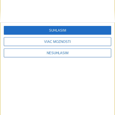
SÚHLASÍM
VIAC MOŽNOSTÍ
....
NESÚHLASÍM