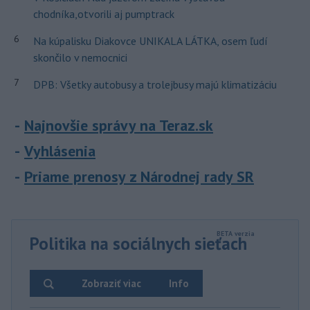
chodníka,otvorili aj pumptrack
6
Na kúpalisku Diakovce UNIKALA LÁTKA, osem ľudí
skončilo v nemocnici
7
DPB: Všetky autobusy a trolejbusy majú klimatizáciu
Najnovšie správy na Teraz.sk
Vyhlásenia
Priame prenosy z Národnej rady SR
Politika na sociálnych sieťach
Zobraziť viac
Info