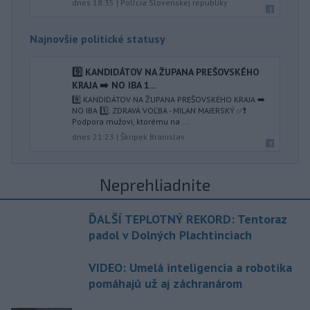
dnes 18:35
|
Polícia Slovenskej republiky
Najnovšie politické statusy
9️⃣ KANDIDÁTOV NA ŽUPANA PREŠOVSKÉHO
KRAJA ➡️ NO IBA 1️...
9️⃣ KANDIDÁTOV NA ŽUPANA PREŠOVSKÉHO KRAJA ➡️
NO IBA 1️⃣. ZDRAVÁ VOĽBA - MILAN MAJERSKÝ ✅️❗️
Podpora mužovi, ktorému na ...
dnes 21:23
|
Škripek Branislav
Neprehliadnite
ĎALŠÍ TEPLOTNÝ REKORD: Tentoraz
padol v Dolných Plachtinciach
VIDEO: Umelá inteligencia a robotika
pomáhajú už aj záchranárom