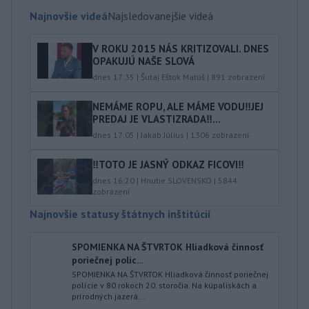
Najnovšie videá
Najsledovanejšie videá
V ROKU 2015 NÁS KRITIZOVALI. DNES
OPAKUJÚ NAŠE SLOVÁ
dnes 17:35
|
Šutaj Eštok Matúš
|
891
zobrazení
NEMÁME ROPU, ALE MÁME VODU‼️JEJ
PREDAJ JE VLASTIZRADA‼️...
dnes 17:05
|
Jakab Július
|
1306
zobrazení
‼️TOTO JE JASNÝ ODKAZ FICOVI‼️
dnes 16:20
|
Hnutie SLOVENSKO
|
5844
zobrazení
Najnovšie statusy štátnych inštitúcií
SPOMIENKA NA ŠTVRTOK Hliadková činnosť
poriečnej políc...
SPOMIENKA NA ŠTVRTOK Hliadková činnosť poriečnej
polície v 80 rokoch 20. storočia. Na kúpaliskách a
prírodných jazerá...