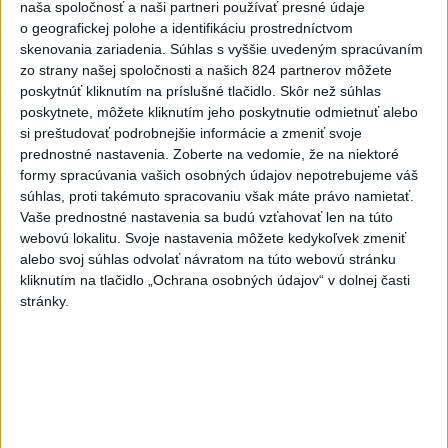
naša spoločnosť a naši partneri používať presné údaje
o geografickej polohe a identifikáciu prostredníctvom
skenovania zariadenia. Súhlas s vyššie uvedeným spracúvaním
zo strany našej spoločnosti a našich 824 partnerov môžete
poskytnúť kliknutím na príslušné tlačidlo. Skôr než súhlas
Na kúpalisku Diakovce UNIKALA LÁTKA,
poskytnete, môžete kliknutím jeho poskytnutie odmietnuť alebo
si preštudovať podrobnejšie informácie a zmeniť svoje
osem ľudí skončilo v nemocnici
prednostné nastavenia.
Zoberte na vedomie, že na niektoré
Na mieste zasahovala aj polícia v súčinnosti s ďalšími
formy spracúvania vašich osobných údajov nepotrebujeme váš
súhlas, proti takémuto spracovaniu však máte právo namietať.
záchrannými zložkami.
Vaše prednostné nastavenia sa budú vzťahovať len na túto
aktualizované
včera 18:23
,
včera 21:38
webovú lokalitu. Svoje nastavenia môžete kedykoľvek zmeniť
alebo svoj súhlas odvolať návratom na túto webovú stránku
Slovensko
kliknutím na tlačidlo „Ochrana osobných údajov“ v dolnej časti
stránky.
ŽSK: VšZP znevýhodnila krajské
nemocnice v porovnaní so
súkromnými
včera 17:57
KDH žiada ministra vnútra o vysvetlenie nákupu kamerových
systémov