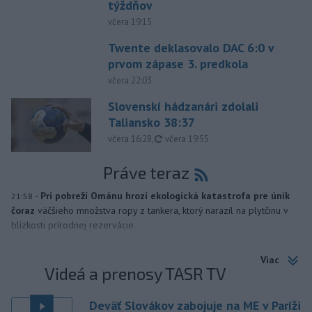
týždňov
včera 19:15
Twente deklasovalo DAC 6:0 v
prvom zápase 3. predkola
včera 22:03
Slovenskí hádzanári zdolali
Taliansko 38:37
aktualizované
včera 16:28
,
včera 19:55
Práve teraz
-
Pri pobreží Ománu hrozí ekologická katastrofa pre únik
21:58
čoraz
väčšieho množstva ropy z tankera, ktorý narazil na plytčinu v
blízkosti prírodnej rezervácie.
Viac
Videá a prenosy TASR TV
Deväť Slovákov zabojuje na ME v Paríži